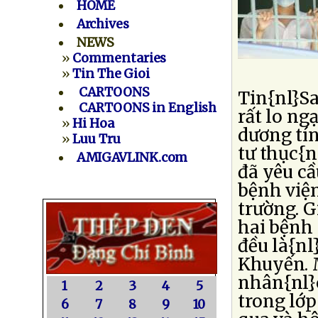
HOME
Archives
NEWS
»
Commentaries
»
Tin The Gioi
CARTOONS
Tin{nl}S
CARTOONS in English
rất lo ng
»
Hi Hoa
dương tín
»
Luu Tru
tư thục{
AMIGAVLINK.com
đã yêu cầ
bệnh viện
trường. G
hai bệnh
đều là{nl
Khuyến. M
nhân{nl}c
1
2
3
4
5
trong lớp
6
7
8
9
10