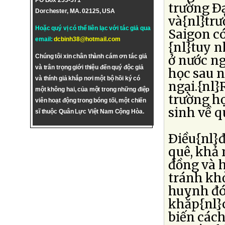
PO Box 255-571
trường Ðạ
Dorchester, MA. 02125, USA
và{nl}tr
Hoặc quý vị có thể liên lạc với tác giả qua
Saigon c
email:
dcbinh38@hotmail.com
{nl}tuy n
Chúng tôi xin chân thành cám ơn tác giả
ở nước ng
và trân trọng giới thiệu đến quý độc giả
học sau 
và thính giả khắp nơi một bộ hồi ký có
ngại.{nl}
một không hai, của một trong những điệp
trường hợ
viên hoạt động trong bóng tối, một chiến
sinh về q
sĩ thuộc Quân Lực Việt Nam Cộng Hòa.
Ðiều{nl}đ
quê, khả
đồng và h
tránh khỏ
huynh đó
khắp{nl}c
biến các