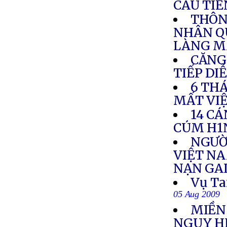
CÂU TIẾ
THÔN
NHÂN Q
LÀNG M
CĂNG
TIẾP DI
6 TH
MẤT VI
14 CÁ
CÚM H1
NGƯỜ
VIỆT NA
NẠN GA
Vụ Ta
05 Aug 2009
MIỀN
NGUY H