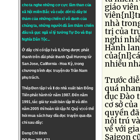
giáo viê
cho ta nghe những cơ cực lầm than của
xã hội miền Bắc và cuộc đời tù đày bi
viên{nl}t
thảm của những chiến sĩ vô danh của
nhà trong
chúng ta, những người đã âm thầm chiến
trị của t
đấu và gục ngã vì lý tưởng
Tự Do
và
Đại
nghi nhiễ
Nghĩa Dân Tộc
...
Hành lang
Ở đây chỉ có tập I và II, từng được phát
của{nl}cá
thanh trên đài phát thanh Quê Hương từ
nhiều nh
San Jose, California - Hoa Kỳ, trong
chương trình đọc truyện do Trần Nam
phụ trách.
Trước diễ
quá nhan
Thép Đen tập I và II do nhà xuất bản Đông
dục Ðào t
Tiến phát hành từ năm 1987. Đến năm
1991, tác giả tự xuất bản tập III và đến
cơ sở củ
năm 2005 thì hoàn tất tập IV. Quý vị có thể
quyền đã{
hỏi mua sách hay dĩa đọc truyện qua địa
nội trú v
chỉ sau đây:
về với gi
Dang Chi Binh
Saigon cũ