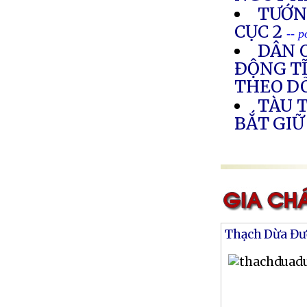
TƯỚNG
CỤC 2
-- 
DÂN O
ÐỘNG TĨ
THEO DÕ
TÀU 
BẮT GIỮ
Thạch Dừa Đư