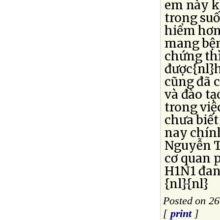
em này k
trong suố
hiểm hơn
mang bện
chứng thì
được{nl}h
cũng đã c
và đào tạ
trong việ
chưa biết
nay chín
Nguyễn Tấ
cơ quan p
H1N1 đan
{nl}{nl}
Posted on 26
[
print
]