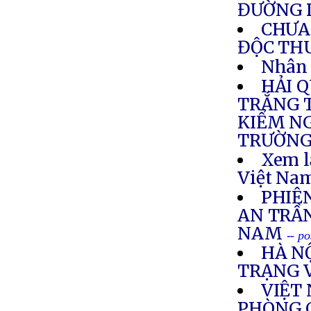
ĐƯỜNG 
CHƯA 
ĐỘC TH
Nhân 
HẢI 
TRẮNG T
KIỂM NG
TRƯỜNG
Xem l
Việt Nam
PHIÊ
AN TRẦ
NAM
-- p
HÀ N
TRẠNG 
VIỆT
PHÒNG 