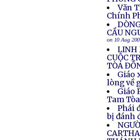
Văn T
Chính P
DÒNG
CẦU NG
on 10 Aug 20
LINH
CUỘC T
TÒA ĐỒ
Giáo 
lòng về 
Giáo 
Tam Tò
Phái 
bị đánh 
NGƯỜI
CARTHA