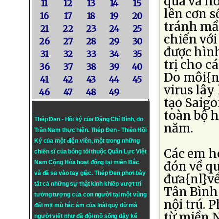
qua và hô
11
12
13
14
15
lên cơn s
16
17
18
19
20
tránh mầ
21
22
23
24
25
chiến với
26
27
28
29
30
được hìn
31
32
33
34
35
trị cho c
36
37
38
39
40
Do môi{nl
41
42
43
44
45
virus lây
46
47
48
49
tạo Saigo
toàn bộ h
Thép Đen - Hồi ký của Đặng Chí Bình
, do
năm.
Trần Nam thực hiện.
Thép Đen
- Thiên Hồi
Ký của một điện viên, một trong những
Các em ho
chiến sĩ của bóng tối thuộc Quân Lực Việt
Nam Cộng Hòa hoạt động tại miền Bắc
đón về qu
và đã sa vào tay giặc. Thép Đen phơi bày
đưa{nl}v
tất cả những sự thật kinh khiếp vượt trí
Tân Bình
tưởng tượng của con người tại một vùng
nội trú. 
đất mịt mù hắc ám của loài quỷ dữ mà
từ miền 
người viết như đã đội mồ sống dậy kể