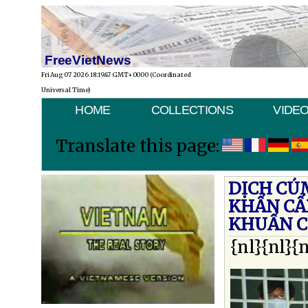
FreeVietNews
Fri Aug 07 2026 18:19:47 GMT+0000 (Coordinated
Universal Time)
HOME
COLLECTIONS
VIDE
Translate this page:
DỊCH CÚM
KHẨN CẤ
KHUẨN C
{nl}{nl}{n