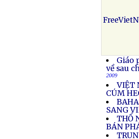
FreeViet
Giáo 
về sau c
2009
VIỆT 
CÚM HE
BAHA
SANG V
THỔ N
BÁN PH
TRUN