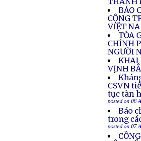
THÁNH 
BÁO 
CỘNG TR
VIỆT N
TÒA 
CHÍNH P
NGƯỜI N
KHAI
VỊNH BẮ
Kháng
CSVN tiế
tục tàn 
posted on 08 
Báo c
trong cá
posted on 07 
CÔNG