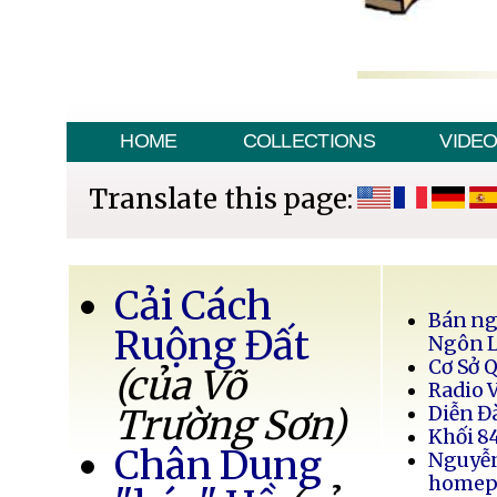
HOME
COLLECTIONS
VIDE
Translate this page:
Cải Cách
Bán ng
Ruộng Đất
Ngôn 
Cơ Sở 
(của Võ
Radio 
Trường Sơn)
Diễn Đ
Khối 8
Chân Dung
Nguyễ
homep