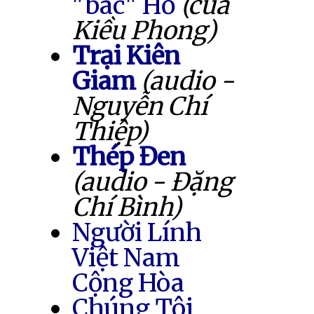
"bác" Hồ
(của
Kiều Phong)
Trại Kiên
Giam
(audio -
Nguyễn Chí
Thiệp)
Thép Đen
(audio - Đặng
Chí Bình)
Người Lính
Việt Nam
Cộng Hòa
Chúng Tôi