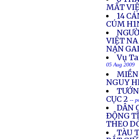
MẤT VI
14 CÁ
CÚM H1
NGƯỜ
VIỆT NA
NẠN GA
Vụ Ta
05 Aug 2009
MIỀN
NGUY H
TƯỚNG
CỤC 2
-- 
DÂN O
ÐỘNG TĨ
THEO DÕ
TÀU 