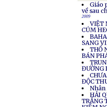
Giáo 
về sau c
2009
VIỆT 
CÚM HE
BAHA
SANG V
THỔ N
BÁN PH
TRUN
ĐƯỜNG 
CHƯA 
ĐỘC TH
Nhân 
HẢI 
TRẮNG T