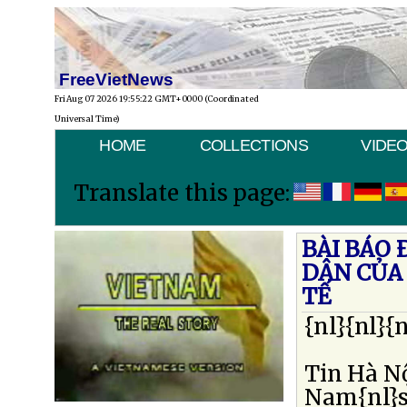
FreeVietNews
Fri Aug 07 2026 19:55:22 GMT+0000 (Coordinated
Universal Time)
HOME
COLLECTIONS
VIDE
Translate this page:
BÀI BÁO
DÂN CỦA
TẾ
{nl}{nl}{n
Tin Hà Nộ
Nam{nl}s