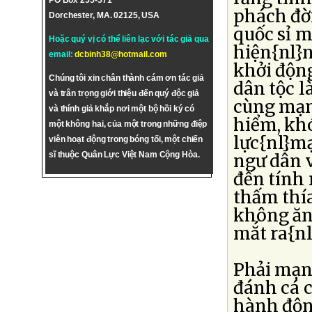
PO Box 255-571
phách đờ
Dorchester, MA. 02125, USA
quốc sỉ m
Hoặc quý vị có thể liên lạc với tác giả qua
hiện{nl}n
email:
dcbinh38@hotmail.com
khởi động
Chúng tôi xin chân thành cám ơn tác giả
dân tộc 
và trân trọng giới thiệu đến quý độc giả
cùng mạnh
và thính giả khắp nơi một bộ hồi ký có
hiểm, kh
một không hai, của một trong những điệp
lực{nl}m
viên hoạt động trong bóng tối, một chiến
sĩ thuộc Quân Lực Việt Nam Cộng Hòa.
ngư dân v
đến tính
thấm thía
không ăn
mắt ra{n
Phải mạn
đánh cá 
hành độn