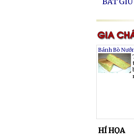
BẮT GIỮ
Bánh Bò Nướ
HÍ HỌA