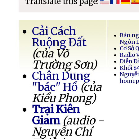
Translate this page:
Cải Cách
Bán ng
Ruộng Đất
Ngôn 
Cơ Sở 
(của Võ
Radio 
Trường Sơn)
Diễn Đ
Khối 8
Chân Dung
Nguyễ
homep
"bác" Hồ
(của
Kiều Phong)
Trại Kiên
Giam
(audio -
Nguyễn Chí