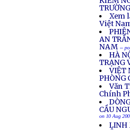
KIỂM NG
TRƯỜNG
Xem l
Việt Nam
PHIÊ
AN TRẦ
NAM
-- p
HÀ N
TRẠNG 
VIỆT
PHÒNG 
Văn T
Chính P
DÒNG
CẦU NG
on 10 Aug 20
LINH