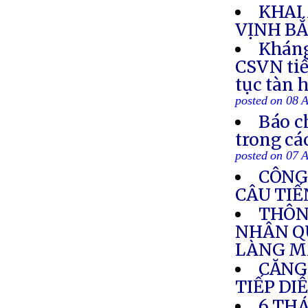
KHAI
VỊNH BẮ
Kháng
CSVN tiế
tục tàn 
posted on 08 
Báo c
trong cá
posted on 07 
CÔNG
CÂU TIẾ
THÔN
NHÂN Q
LÀNG M
CĂNG
TIẾP DI
6 TH