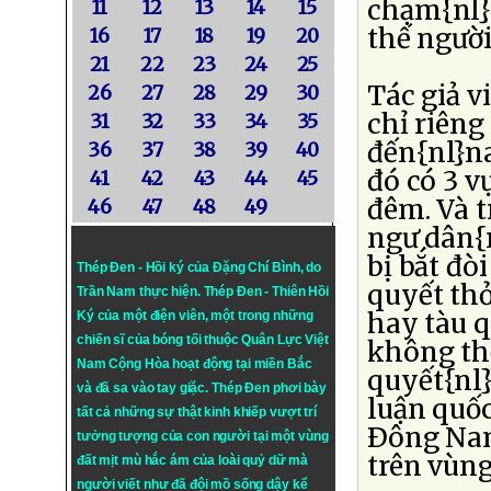
chạm{nl}
11
12
13
14
15
thế người
16
17
18
19
20
21
22
23
24
25
Tác giả v
26
27
28
29
30
chỉ riêng
31
32
33
34
35
đến{nl}na
36
37
38
39
40
đó có 3 v
41
42
43
44
45
đêm. Và t
46
47
48
49
ngư dân{n
bị bắt đò
Thép Đen - Hồi ký của Đặng Chí Bình
, do
quyết thỏa
Trần Nam thực hiện.
Thép Đen
- Thiên Hồi
hay tàu q
Ký của một điện viên, một trong những
chiến sĩ của bóng tối thuộc Quân Lực Việt
không th
Nam Cộng Hòa hoạt động tại miền Bắc
quyết{nl}
và đã sa vào tay giặc. Thép Đen phơi bày
luận quốc
tất cả những sự thật kinh khiếp vượt trí
Ðông Nam
tưởng tượng của con người tại một vùng
trên vùn
đất mịt mù hắc ám của loài quỷ dữ mà
người viết như đã đội mồ sống dậy kể