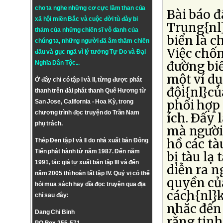
cho ta nghe những cơ cực lầm than của
Bài báo 
xã hội miền Bắc và cuộc đời tù đày bi
Trung{nl
thảm của những chiến sĩ vô danh của
biển là c
chúng ta, những người đã âm thầm chiến
Việc chốn
đấu và gục ngã vì lý tưởng
Tự Do
và
Đại
đường biể
Nghĩa Dân Tộc
...
một ví d
Ở đây chỉ có tập I và II, từng được phát
đội{nl}c
thanh trên đài phát thanh Quê Hương từ
phối hợp 
San Jose, California - Hoa Kỳ, trong
chương trình đọc truyện do Trần Nam
ích. Ðấy 
phụ trách.
mà người 
hồ các tà
Thép Đen tập I và II do nhà xuất bản Đông
Tiến phát hành từ năm 1987. Đến năm
bị tàu lạ 
1991, tác giả tự xuất bản tập III và đến
diễn ra n
năm 2005 thì hoàn tất tập IV. Quý vị có thể
quyền của
hỏi mua sách hay dĩa đọc truyện qua địa
cách{nl}k
chỉ sau đây:
nhắc đến 
Dang Chi Binh
rằng tinh