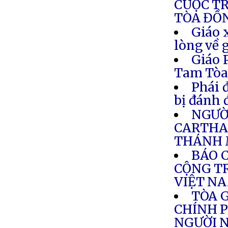
CUỘC T
TÒA ĐỒ
Giáo 
lòng về 
Giáo 
Tam Tò
Phái 
bị đánh 
NGƯỜI
CARTHA
THÁNH 
BÁO 
CỘNG TR
VIỆT N
TÒA 
CHÍNH P
NGƯỜI N