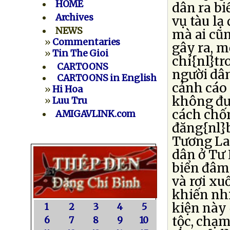
HOME
dân ra bi
Archives
vụ tàu l
NEWS
mà ai cũn
»
Commentaries
gây ra, m
»
Tin The Gioi
chí{nl}tr
CARTOONS
người dân
CARTOONS in English
cảnh cáo
»
Hi Hoa
không đượ
»
Luu Tru
cách chố
AMIGAVLINK.com
đăng{nl}b
Tương Lai
dân ở Tư 
biển đâm{
và rơi xu
khiến nhi
kiện này
1
2
3
4
5
tộc, chạm
6
7
8
9
10