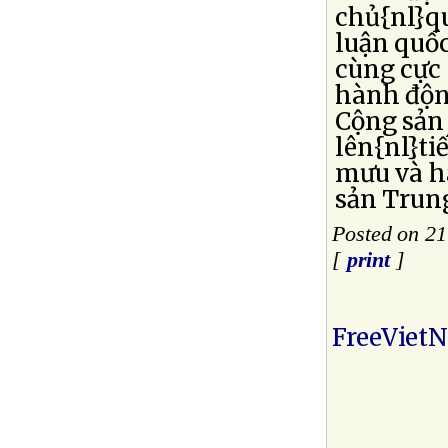
chủ{nl}q
luận quốc
cùng cực 
hành độn
Cộng sản
lên{nl}ti
mưu và h
sản Trun
Posted on 21
[
print
]
FreeViet