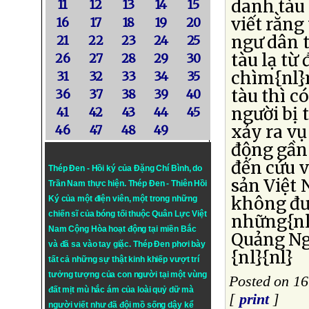
danh tàu
11
12
13
14
15
viết rằng
16
17
18
19
20
ngư dân 
21
22
23
24
25
tàu lạ từ
26
27
28
29
30
chìm{nl}n
31
32
33
34
35
tàu thì c
36
37
38
39
40
người bị 
41
42
43
44
45
xảy ra vụ
46
47
48
49
động gần 
đến cứu v
Thép Đen - Hồi ký của Đặng Chí Bình
, do
sản Việt
Trần Nam thực hiện.
Thép Đen
- Thiên Hồi
không đưa
Ký của một điện viên, một trong những
chiến sĩ của bóng tối thuộc Quân Lực Việt
những{nl}
Nam Cộng Hòa hoạt động tại miền Bắc
Quảng Ng
và đã sa vào tay giặc. Thép Đen phơi bày
{nl}{nl}
tất cả những sự thật kinh khiếp vượt trí
tưởng tượng của con người tại một vùng
Posted on 16
đất mịt mù hắc ám của loài quỷ dữ mà
[
print
]
người viết như đã đội mồ sống dậy kể