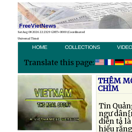
FreeVietNews
Sat Aug 08 2026 22:23:29 GMT+0000 (Coordinated
Universal Time)
HOME
COLLECTIONS
VIDE
Translate this page:
THÊM MỘ
CHÌM
Tin Quản
ngư dân{n
diễn tả l
hiểu rằn