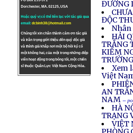
PO Box 255-571
ĐƯỜNG 
Dorchester, MA. 02125, USA
CHƯA 
Hoặc quý vị có thể liên lạc với tác giả qua
ĐỘC TH
email:
dcbinh38@hotmail.com
Nhân 
Chúng tôi xin chân thành cám ơn tác giả
HẢI 
và trân trọng giới thiệu đến quý độc giả
TRẮNG T
và thính giả khắp nơi một bộ hồi ký có
KIỂM NG
một không hai, của một trong những điệp
TRƯỜNG
viên hoạt động trong bóng tối, một chiến
Xem l
sĩ thuộc Quân Lực Việt Nam Cộng Hòa.
Việt Nam
PHIÊ
AN TRẦ
NAM
-- p
HÀ N
TRẠNG 
VIỆT
PHÒNG 