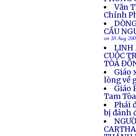
Văn T
Chính P
DÒNG
CẦU NG
on 10 Aug 20
LINH
CUỘC T
TÒA ĐỒ
Giáo 
lòng về 
Giáo 
Tam Tò
Phái 
bị đánh 
NGƯỜI
CARTHA