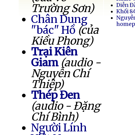
Trường Sơn)
Diễn Đ
Khối 8
Chân Dung
Nguyễ
homep
"bác" Hồ
(của
Kiều Phong)
Trại Kiên
Giam
(audio -
Nguyễn Chí
Thiệp)
Thép Đen
(audio - Đặng
Chí Bình)
Người Lính