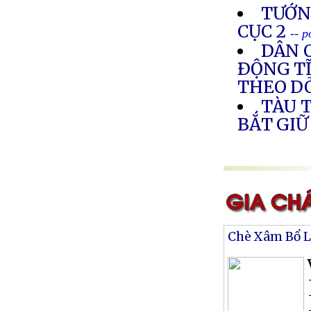
TƯỚNG
CỤC 2
-- 
DÂN O
ÐỘNG TĨ
THEO DÕ
TÀU 
BẮT GIỮ
Chè Xâm Bổ 