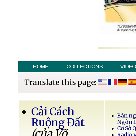
HOME
COLLECTIONS
VIDE
Translate this page:
Cải Cách
Bán ng
Ruộng Đất
Ngôn 
Cơ Sở 
(của Võ
Radio 