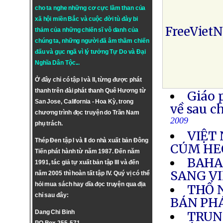
cho ta nghe những cơ cực lầm than của
xã hội miền Bắc và cuộc đời tù đày bi
FreeViet
thảm của những chiến sĩ vô danh của
chúng ta, những người đã âm thầm chiến
đấu và gục ngã vì lý tưởng
Tự Do
và
Đại
Nghĩa Dân Tộc
...
Ở đây chỉ có tập I và II, từng được phát
thanh trên đài phát thanh Quê Hương từ
Giáo 
San Jose, California - Hoa Kỳ, trong
về sau c
chương trình đọc truyện do Trần Nam
2009
phụ trách.
VIỆT 
Thép Đen tập I và II do nhà xuất bản Đông
CÚM HE
Tiến phát hành từ năm 1987. Đến năm
BAHA
1991, tác giả tự xuất bản tập III và đến
SANG V
năm 2005 thì hoàn tất tập IV. Quý vị có thể
hỏi mua sách hay dĩa đọc truyện qua địa
THỔ N
chỉ sau đây:
BÁN PH
Dang Chi Binh
TRUN