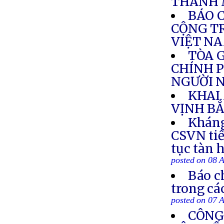
THÁNH 
BÁO 
CỘNG TR
VIỆT N
TÒA 
CHÍNH P
NGƯỜI N
KHAI
VỊNH BẮ
Kháng
CSVN tiế
tục tàn 
posted on 08 
Báo c
trong cá
posted on 07 
CÔNG