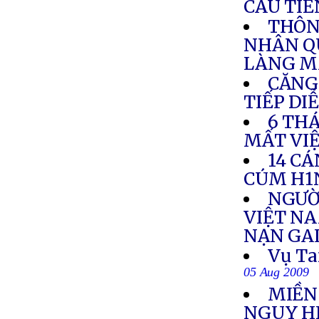
CÂU TIẾ
THÔN
NHÂN Q
LÀNG M
CĂNG
TIẾP DI
6 TH
MẤT VI
14 CÁ
CÚM H1
NGƯỜ
VIỆT NA
NẠN GA
Vụ Ta
05 Aug 2009
MIỀN
NGUY H