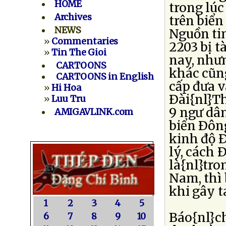
HOME
trong lú
Archives
trên biển
NEWS
Nguồn tin
»
Commentaries
2203 bị t
»
Tin The Gioi
nay, như
CARTOONS
khác cũn
CARTOONS in English
cấp đưa v
»
Hi Hoa
Ðài{nl}Th
»
Luu Tru
9 ngư dâ
AMIGAVLINK.com
biển Ðông,
kinh độ 
lý, cách 
là{nl}tro
Nam, thì 
khi gây ta
1
2
3
4
5
Báo{nl}c
6
7
8
9
10