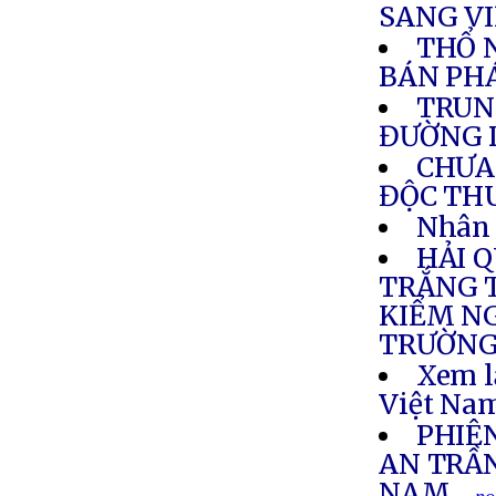
SANG V
THỔ N
BÁN PH
TRUN
ĐƯỜNG 
CHƯA 
ĐỘC TH
Nhân 
HẢI 
TRẮNG T
KIỂM NG
TRƯỜNG
Xem l
Việt Nam
PHIÊ
AN TRẦ
NAM