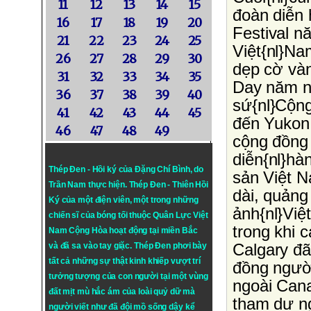
11
12
13
14
15
đoàn diễn 
16
17
18
19
20
Festival n
21
22
23
24
25
Việt{nl}Na
26
27
28
29
30
dẹp cờ và
31
32
33
34
35
Day năm n
36
37
38
39
40
sứ{nl}Cộng
41
42
43
44
45
đến Yukon 
46
47
48
49
cộng đồng
diễn{nl}hà
Thép Đen - Hồi ký của Đặng Chí Bình
, do
sản Việt N
Trần Nam thực hiện.
Thép Đen
- Thiên Hồi
dài, quảng
Ký của một điện viên, một trong những
ảnh{nl}Việ
chiến sĩ của bóng tối thuộc Quân Lực Việt
trong khi 
Nam Cộng Hòa hoạt động tại miền Bắc
Calgary đã
và đã sa vào tay giặc. Thép Đen phơi bày
tất cả những sự thật kinh khiếp vượt trí
đồng người
tưởng tượng của con người tại một vùng
ngoài Cana
đất mịt mù hắc ám của loài quỷ dữ mà
tham dự n
người viết như đã đội mồ sống dậy kể