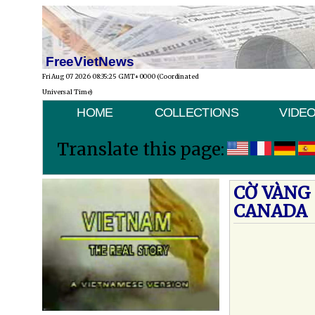
FreeVietNews
Fri Aug 07 2026 08:35:25 GMT+0000 (Coordinated
Universal Time)
HOME
COLLECTIONS
VIDE
Translate this page:
CỜ VÀNG
CANADA