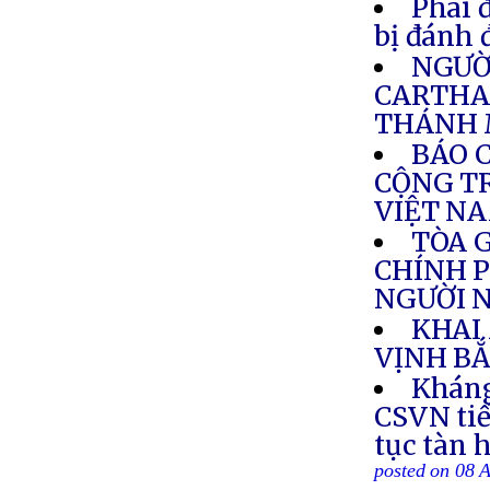
Phái 
bị đánh 
NGƯỜI
CARTHA
THÁNH 
BÁO 
CỘNG TR
VIỆT N
TÒA 
CHÍNH P
NGƯỜI N
KHAI
VỊNH BẮ
Kháng
CSVN tiế
tục tàn 
posted on 08 