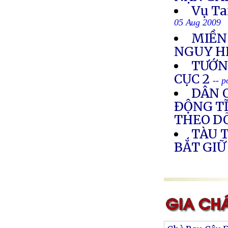
Vụ Ta
05 Aug 2009
MIỀN
NGUY H
TƯỚNG
CỤC 2
-- 
DÂN O
ÐỘNG TĨ
THEO DÕ
TÀU 
BẮT GIỮ