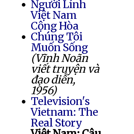
Người Lính
Việt Nam
Cộng Hòa
Chúng Tôi
Muốn Sống
(Vĩnh Noãn
viết truyện và
đạo diễn,
1956)
Television's
Vietnam: The
Real Story
Việt Nam: Câu