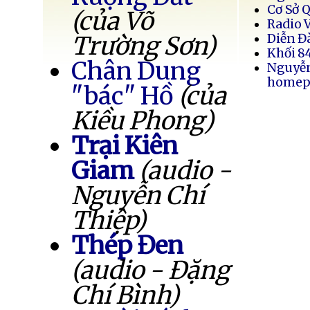
Cơ Sở 
(của Võ
Radio 
Trường Sơn)
Diễn Đ
Khối 8
Chân Dung
Nguyễ
homep
"bác" Hồ
(của
Kiều Phong)
Trại Kiên
Giam
(audio -
Nguyễn Chí
Thiệp)
Thép Đen
(audio - Đặng
Chí Bình)