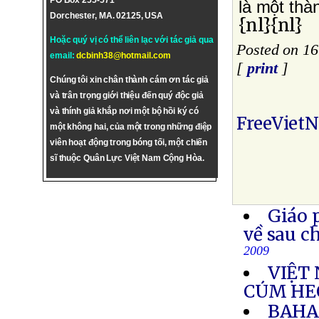
PO Box 255-571
là một th
Dorchester, MA. 02125, USA
{nl}{nl}
Hoặc quý vị có thể liên lạc với tác giả qua
Posted on 16
email:
dcbinh38@hotmail.com
[
print
]
Chúng tôi xin chân thành cám ơn tác giả
và trân trọng giới thiệu đến quý độc giả
và thính giả khắp nơi một bộ hồi ký có
FreeViet
một không hai, của một trong những điệp
viên hoạt động trong bóng tối, một chiến
sĩ thuộc Quân Lực Việt Nam Cộng Hòa.
Giáo 
về sau c
2009
VIỆT 
CÚM HE
BAHA