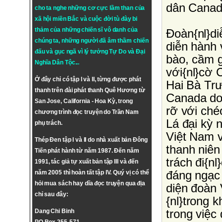
dân Canad
cho ta nghe những cơ cực lầm than của
xã hội miền Bắc và cuộc đời tù đày bi
thảm của những chiến sĩ vô danh của
Ðoàn{nl}di
chúng ta, những người đã âm thầm chiến
diễn hành 
đấu và gục ngã vì lý tưởng
Tự Do
và
Đại
bào, cầm g
Nghĩa Dân Tộc
...
với{nl}cờ
Ở đây chỉ có tập I và II, từng được phát
Hai Bà Trư
thanh trên đài phát thanh Quê Hương từ
Canada do
San Jose, California - Hoa Kỳ, trong
rỡ với ché
chương trình đọc truyện do Trần Nam
Lá đại kỳ 
phụ trách.
Việt Nam 
Thép Đen tập I và II do nhà xuất bản Đông
thanh niê
Tiến phát hành từ năm 1987. Đến năm
trách đi{n
1991, tác giả tự xuất bản tập III và đến
đáng ngạc 
năm 2005 thì hoàn tất tập IV. Quý vị có thể
hỏi mua sách hay dĩa đọc truyện qua địa
diện đoàn 
chỉ sau đây:
{nl}trong 
trong việc
Dang Chi Binh