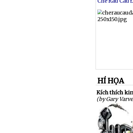
Chè Rau Câu 
HÍ HỌA
Kích thích kin
(by Gary Varve