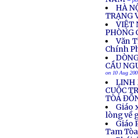
-- p
HÀ N
TRẠNG 
VIỆT
PHÒNG 
Văn T
Chính P
DÒNG
CẦU NG
on 10 Aug 20
LINH
CUỘC T
TÒA ĐỒ
Giáo 
lòng về 
Giáo 
Tam Tò