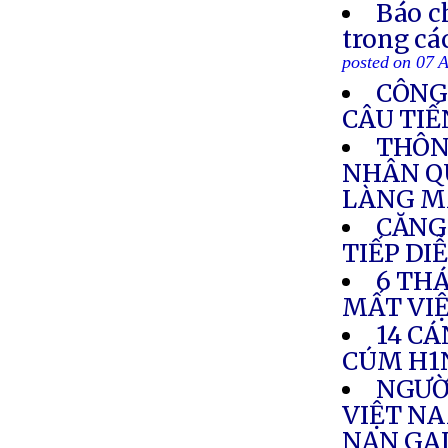
Báo c
trong cá
posted on 07 
CÔNG
CÂU TIẾ
THÔN
NHÂN Q
LÀNG M
CĂNG
TIẾP DI
6 TH
MẤT VI
14 CÁ
CÚM H1
NGƯỜ
VIỆT NA
NẠN GA