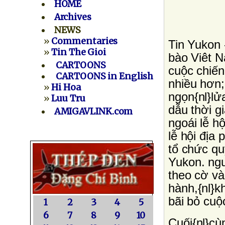
HOME
Archives
NEWS
»
Commentaries
Tin Yukon 
»
Tin The Gioi
bào Viêt N
CARTOONS
cuộc chiến
CARTOONS in English
nhiều hơn;
»
Hi Hoa
ngọn{nl}lử
»
Luu Tru
dẫu thời g
AMIGAVLINK.com
ngoái lễ h
lễ hội địa
tổ chức qu
Yukon. ngư
theo cờ và
hành,{nl}k
bãi bỏ cuộ
1
2
3
4
5
6
7
8
9
10
Cuối{nl}c