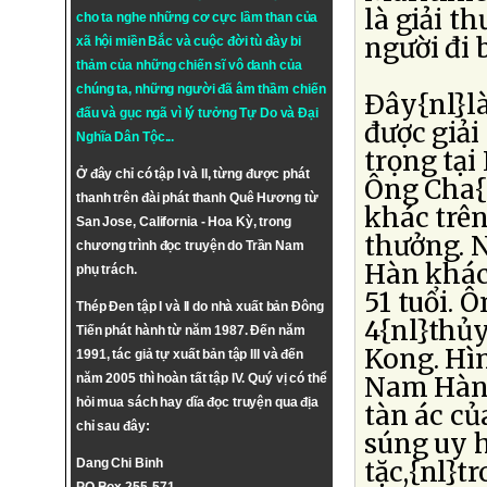
là giải 
cho ta nghe những cơ cực lầm than của
người đi 
xã hội miền Bắc và cuộc đời tù đày bi
thảm của những chiến sĩ vô danh của
chúng ta, những người đã âm thầm chiến
Ðây{nl}l
đấu và gục ngã vì lý tưởng
Tự Do
và
Đại
được giải
Nghĩa Dân Tộc
...
trọng tại
Ở đây chỉ có tập I và II, từng được phát
Ông Cha{
thanh trên đài phát thanh Quê Hương từ
khác trên
San Jose, California - Hoa Kỳ, trong
thưởng. 
chương trình đọc truyện do Trần Nam
Hàn khác 
phụ trách.
51 tuổi. 
Thép Đen tập I và II do nhà xuất bản Đông
4{nl}thủ
Tiến phát hành từ năm 1987. Đến năm
Kong. Hì
1991, tác giả tự xuất bản tập III và đến
năm 2005 thì hoàn tất tập IV. Quý vị có thể
Nam Hàn 
hỏi mua sách hay dĩa đọc truyện qua địa
tàn ác c
chỉ sau đây:
súng uy h
Dang Chi Binh
tặc,{nl}t