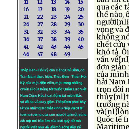
11
12
13
14
15
qua các 
16
17
18
19
20
thế nào,
21
22
23
24
25
người{nl}
26
27
28
29
30
vọng và 
31
32
33
34
35
không nó
36
37
38
39
40
chết cứu
41
42
43
44
45
khó tả. 
46
47
48
49
vấn về{nl
đơn giản
Thép Đen - Hồi ký của Đặng Chí Bình
, do
của mình
Trần Nam thực hiện.
Thép Đen
- Thiên Hồi
hải Nam 
Ký của một điện viên, một trong những
trọn đời 
chiến sĩ của bóng tối thuộc Quân Lực Việt
thủy{nl}
Nam Cộng Hòa hoạt động tại miền Bắc
và đã sa vào tay giặc. Thép Đen phơi bày
trưởng n
tất cả những sự thật kinh khiếp vượt trí
và{nl}lò
tưởng tượng của con người tại một vùng
Quốc tế I
đất mịt mù hắc ám của loài quỷ dữ mà
Maritime{
người viết như đã đội mồ sống dậy kể