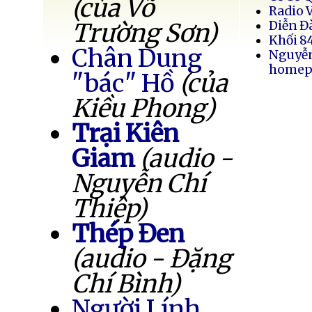
(của Võ
Radio 
Trường Sơn)
Diễn Đ
Khối 8
Chân Dung
Nguyễ
homep
"bác" Hồ
(của
Kiều Phong)
Trại Kiên
Giam
(audio -
Nguyễn Chí
Thiệp)
Thép Đen
(audio - Đặng
Chí Bình)
Người Lính