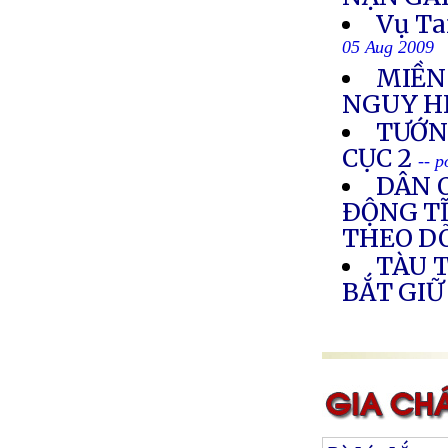
Vụ Ta
05 Aug 2009
MIỀN
NGUY H
TƯỚNG
CỤC 2
-- 
DÂN O
ÐỘNG TĨ
THEO DÕ
TÀU 
BẮT GIỮ