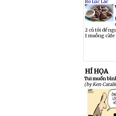
Bò Lúc Lắc
2 củ tỏi dể n
1 muỗng càfe 
HÍ HỌA
Tui muốn bình
(by Ken Catali