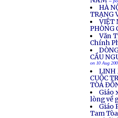
NAM
-- p
HÀ N
TRẠNG 
VIỆT
PHÒNG 
Văn T
Chính P
DÒNG
CẦU NG
on 10 Aug 20
LINH
CUỘC T
TÒA ĐỒ
Giáo 
lòng về 
Giáo 
Tam Tò