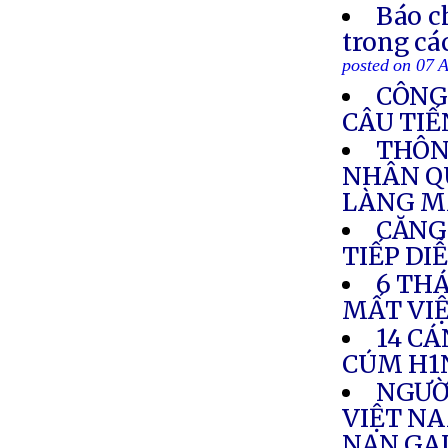
Báo c
trong cá
posted on 07 
CÔNG
CÂU TIẾ
THÔN
NHÂN Q
LÀNG M
CĂNG
TIẾP DI
6 TH
MẤT VI
14 CÁ
CÚM H1
NGƯỜ
VIỆT NA
NẠN GA