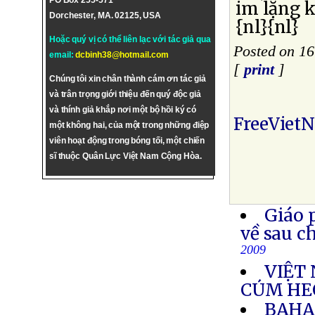
PO Box 255-571
im lặng 
Dorchester, MA. 02125, USA
{nl}{nl}
Hoặc quý vị có thể liên lạc với tác giả qua
Posted on 16
email:
dcbinh38@hotmail.com
[
print
]
Chúng tôi xin chân thành cám ơn tác giả
và trân trọng giới thiệu đến quý độc giả
và thính giả khắp nơi một bộ hồi ký có
FreeViet
một không hai, của một trong những điệp
viên hoạt động trong bóng tối, một chiến
sĩ thuộc Quân Lực Việt Nam Cộng Hòa.
Giáo 
về sau c
2009
VIỆT 
CÚM HE
BAHA