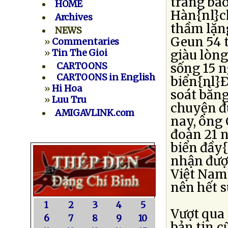
trang bá
HOME
Hàn{nl}ch
Archives
thầm lặn
NEWS
Geun 54 t
»
Commentaries
»
Tin The Gioi
giàu lòn
CARTOONS
sống 15 
CARTOONS in English
biển{nl}
»
Hi Hoa
soát bằng
»
Luu Tru
chuyện đ
AMIGAVLINK.com
nay, ông
đoàn 21 
biển đầy{
nhận được
Việt Nam 
nên hết s
1
2
3
4
5
Vượt qua 
6
7
8
9
10
bản tin c