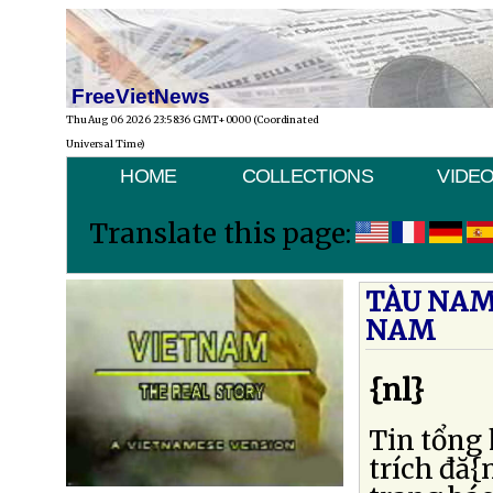
FreeVietNews
Thu Aug 06 2026 23:58:36 GMT+0000 (Coordinated
Universal Time)
HOME
COLLECTIONS
VIDE
Translate this page:
TÀU NAM
NAM
{nl}
Tin tổng
trích đă{