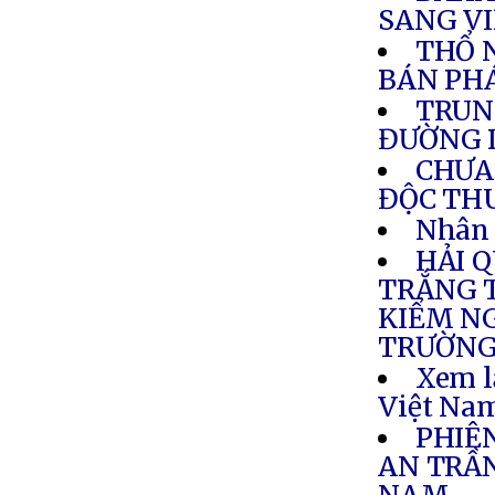
SANG V
THỔ N
BÁN PH
TRUN
ĐƯỜNG 
CHƯA 
ĐỘC TH
Nhân 
HẢI 
TRẮNG T
KIỂM NG
TRƯỜNG
Xem l
Việt Nam
PHIÊ
AN TRẦ