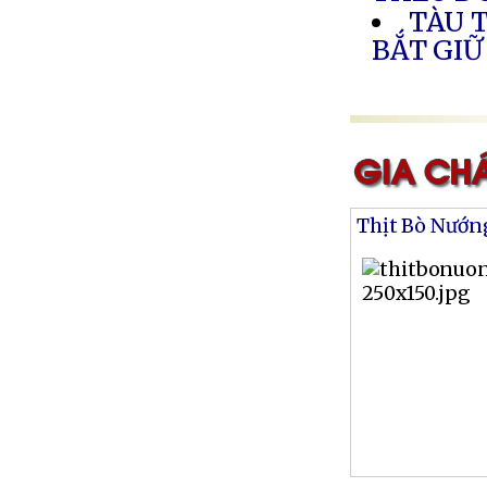
TÀU 
BẮT GIỮ
Thịt Bò Nướn