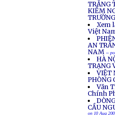
TRẮNG T
KIỂM NG
TRƯỜNG
Xem l
Việt Nam
PHIÊ
AN TRẦ
NAM
-- p
HÀ N
TRẠNG 
VIỆT
PHÒNG 
Văn T
Chính P
DÒNG
CẦU NG
on 10 Aug 20