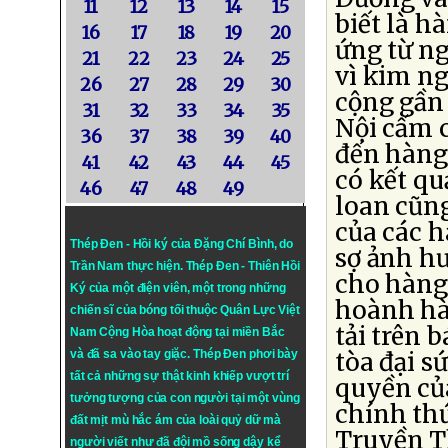
11
12
13
14
15
biết là h
16
17
18
19
20
ứng từ ng
21
22
23
24
25
vì kim n
26
27
28
29
30
cộng gần
31
32
33
34
35
Nội cấm c
36
37
38
39
40
đến hàng 
41
42
43
44
45
có kết qu
46
47
48
49
loan cũng
của các 
Thép Đen - Hồi ký của Đặng Chí Bình
, do
sợ ảnh h
Trần Nam thực hiện.
Thép Đen
- Thiên Hồi
cho hàng
Ký của một điện viên, một trong những
hoành hà
chiến sĩ của bóng tối thuộc Quân Lực Việt
tải trên 
Nam Cộng Hòa hoạt động tại miền Bắc
và đã sa vào tay giặc. Thép Đen phơi bày
tòa đại s
tất cả những sự thật kinh khiếp vượt trí
quyền của
tưởng tượng của con người tại một vùng
chính th
đất mịt mù hắc ám của loài quỷ dữ mà
Truyền T
người viết như đã đội mồ sống dậy kể