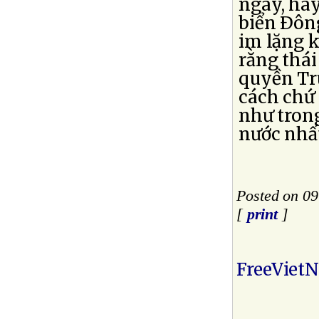
ngày, ha
biển Ðông
im lặng k
rằng thái
quyền Tr
cách chứ
như trong
nước nhấ
Posted on 09
[
print
]
FreeViet