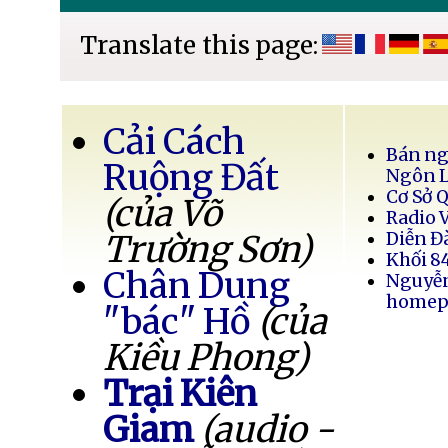
Translate this page:
Cải Cách
Bán ng
Ruộng Đất
Ngôn 
Cơ Sở 
(của Võ
Radio 
Trường Sơn)
Diễn Đ
Khối 8
Chân Dung
Nguyễ
homep
"bác" Hồ
(của
Kiều Phong)
Trại Kiên
Giam
(audio -