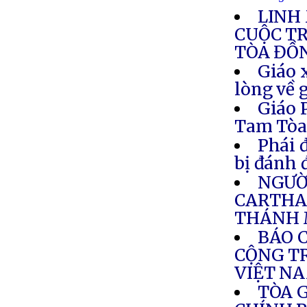
LINH
CUỘC T
TÒA ĐỒ
Giáo 
lòng về 
Giáo 
Tam Tò
Phái 
bị đánh 
NGƯỜI
CARTHA
THÁNH 
BÁO 
CỘNG TR
VIỆT N
TÒA 