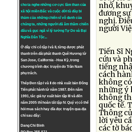
nhở, khuy
cho ta nghe những cơ cực lầm than của
đương sự
xã hội miền Bắc và cuộc đời tù đày bi
thảm của những chiến sĩ vô danh của
nghị. Ði
chúng ta, những người đã âm thầm chiến
người Việ
đấu và gục ngã vì lý tưởng
Tự Do
và
Đại
Nghĩa Dân Tộc
...
Ở đây chỉ có tập I và II, từng được phát
Tiến Sĩ N
thanh trên đài phát thanh Quê Hương từ
cứu và ph
San Jose, California - Hoa Kỳ, trong
tiếng nhậ
chương trình đọc truyện do Trần Nam
cách hàn
phụ trách.
không có 
Thép Đen tập I và II do nhà xuất bản Đông
những ý k
Tiến phát hành từ năm 1987. Đến năm
không th
1991, tác giả tự xuất bản tập III và đến
năm 2005 thì hoàn tất tập IV. Quý vị có thể
quốc tế. 
hỏi mua sách hay dĩa đọc truyện qua địa
Thông củ
chỉ sau đây:
lời yêu c
Dang Chi Binh
các tờ bá