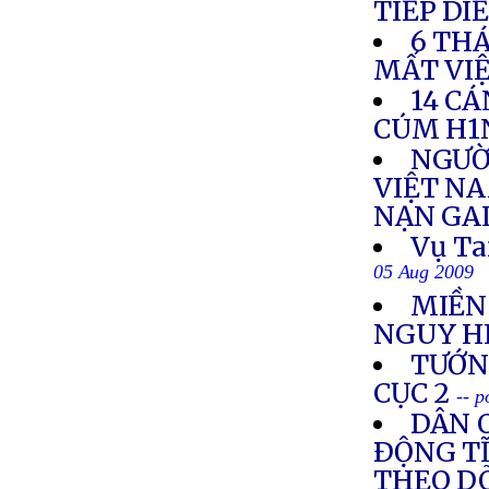
TIẾP DI
6 TH
MẤT VI
14 CÁ
CÚM H1
NGƯỜ
VIỆT NA
NẠN GA
Vụ Ta
05 Aug 2009
MIỀN
NGUY H
TƯỚNG
CỤC 2
-- 
DÂN O
ÐỘNG TĨ
THEO DÕ