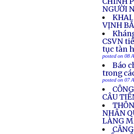
CHÍNH P
NGƯỜI N
KHAI
VỊNH BẮ
Kháng
CSVN tiế
tục tàn 
posted on 08 
Báo c
trong cá
posted on 07 
CÔNG
CÂU TIẾ
THÔN
NHÂN Q
LÀNG M
CĂNG