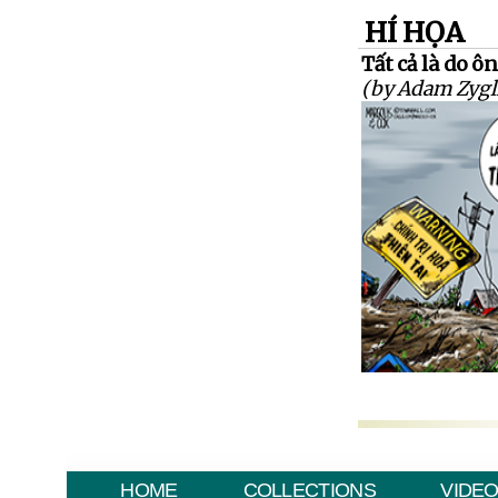
HÍ HỌA
Tất cả là do 
(by Adam Zygl
HOME
COLLECTIONS
VIDE