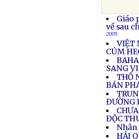
Giáo 
về sau c
2009
VIỆT 
CÚM HE
BAHA
SANG V
THỔ N
BÁN PH
TRUN
ĐƯỜNG 
CHƯA 
ĐỘC TH
Nhân 
HẢI 