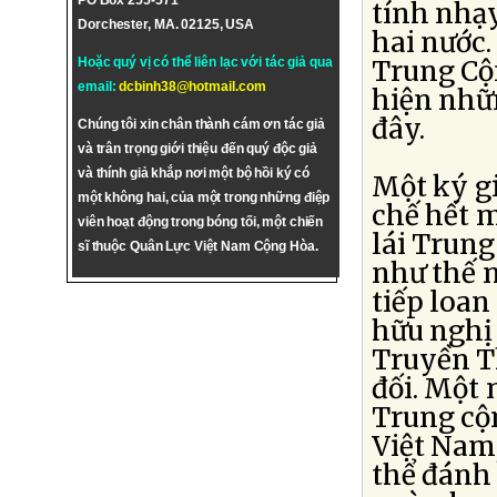
PO Box 255-571
tính nhạy
Dorchester, MA. 02125, USA
hai nước.
Hoặc quý vị có thể liên lạc với tác giả qua
Trung Cộn
email:
dcbinh38@hotmail.com
hiện nhữ
đây.
Chúng tôi xin chân thành cám ơn tác giả
và trân trọng giới thiệu đến quý độc giả
và thính giả khắp nơi một bộ hồi ký có
Một ký gi
một không hai, của một trong những điệp
chế hết 
viên hoạt động trong bóng tối, một chiến
lái Trung
sĩ thuộc Quân Lực Việt Nam Cộng Hòa.
như thế n
tiếp loan
hữu nghị
Truyền T
đối. Một
Trung cộn
Việt Nam
thể đánh