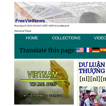
FreeVietNews
Mon Aug 10 2026 06:54:19 GMT+0000 (Coordinated
Universal Time)
HOME
COLLECTIONS
VIDE
Translate this page:
DƯ LUẬN
THƯỢNG 
{nl}{nl}{n