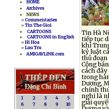
HOME
Archives
NEWS
»
Commentaries
»
Tin The Gioi
CARTOONS
Tin Hà Nộ
CARTOONS in English
tiếp tục 
»
Hi Hoa
khi Trun
»
Luu Tru
kỷ luật c
AMIGAVLINK.com
thủ đoạn
Cộng bán
cách đây 
trong hà
Dương, Mã
chính th
nghi là n
1
2
3
4
5
giải quyế
6
7
8
9
10
Dương và