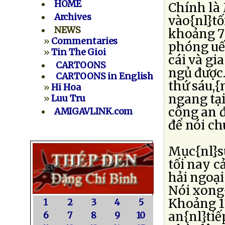
HOME
Chính là
Archives
vào{nl}tố
NEWS
khoảng 7 
»
Commentaries
phóng uế
»
Tin The Gioi
cái và gi
CARTOONS
ngủ được
CARTOONS in English
thứ sáu,
»
Hi Hoa
ngang tại
»
Luu Tru
công an 
AMIGAVLINK.com
để nói ch
Mục{nl}s
tối nay c
hải ngoại
Nói xong{
Khoảng 1
1
2
3
4
5
an{nl}tiế
6
7
8
9
10