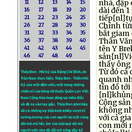
nhà, đập c
11
12
13
14
15
dài đến 1
16
17
18
19
20
tiếp{nl}
21
22
23
24
25
Chính từ
26
27
28
29
30
bắt giam
31
32
33
34
35
Thân Văn
36
37
38
39
40
tên Y Bre
41
42
43
44
45
sản{nl}Vi
46
47
48
49
thấy ông s
Từ đó cả 
Thép Đen - Hồi ký của Đặng Chí Bình
, do
quanh nh
Trần Nam thực hiện.
Thép Đen
- Thiên Hồi
tín đồ tớ
Ký của một điện viên, một trong những
chiến sĩ của bóng tối thuộc Quân Lực Việt
{nl}khủn
Nam Cộng Hòa hoạt động tại miền Bắc
Cộng sản
và đã sa vào tay giặc. Thép Đen phơi bày
không nh
tất cả những sự thật kinh khiếp vượt trí
với cả gi
tưởng tượng của con người tại một vùng
con mới m
đất mịt mù hắc ám của loài quỷ dữ mà
người viết như đã đội mồ sống dậy kể