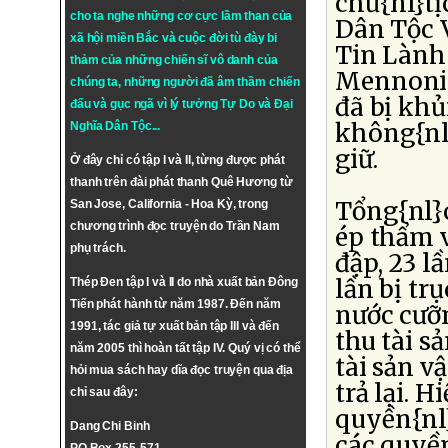
chủ{nl}t
cho ta nghe những cơ cực lầm than của
Dân Tộc 
xã hội miền Bắc và cuộc đời tù đày bi
Tin Lành
thảm của những chiến sĩ vô danh của
Mennonit
chúng ta, những người đã âm thầm chiến
đã bị khủ
đấu và gục ngã vì lý tưởng
Tự Do
và
Đại
không{nl}
Nghĩa Dân Tộc
...
giữ.
Ở đây chỉ có tập I và II, từng được phát
thanh trên đài phát thanh Quê Hương từ
Tổng{nl}c
San Jose, California - Hoa Kỳ, trong
chương trình đọc truyện do Trần Nam
ép thẩm v
phụ trách.
đập, 23 l
lần bị tr
Thép Đen tập I và II do nhà xuất bản Đông
Tiến phát hành từ năm 1987. Đến năm
nước cưỡn
1991, tác giả tự xuất bản tập III và đến
thu tài sả
năm 2005 thì hoàn tất tập IV. Quý vị có thể
tài sản v
hỏi mua sách hay dĩa đọc truyện qua địa
trả lại. 
chỉ sau đây:
quyền{nl}
Dang Chi Binh
các quyền