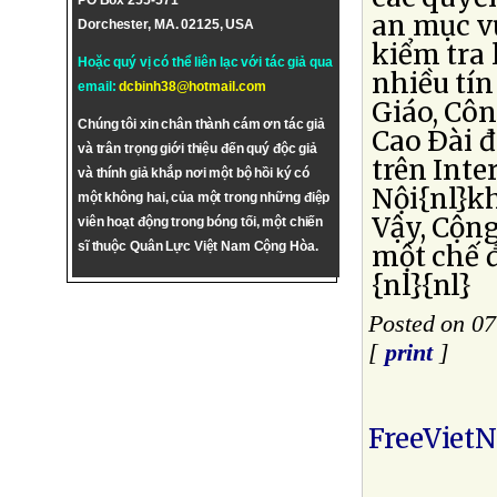
PO Box 255-571
an mục v
Dorchester, MA. 02125, USA
kiểm tra 
Hoặc quý vị có thể liên lạc với tác giả qua
nhiều tín
email:
dcbinh38@hotmail.com
Giáo, Côn
Chúng tôi xin chân thành cám ơn tác giả
Cao Ðài 
và trân trọng giới thiệu đến quý độc giả
trên Inte
và thính giả khắp nơi một bộ hồi ký có
Nội{nl}k
một không hai, của một trong những điệp
Vậy, Cộng
viên hoạt động trong bóng tối, một chiến
sĩ thuộc Quân Lực Việt Nam Cộng Hòa.
một chế 
{nl}{nl}
Posted on 07
[
print
]
FreeViet