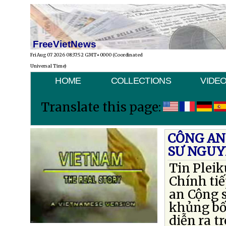
FreeVietNews
Fri Aug 07 2026 08:37:52 GMT+0000 (Coordinated
Universal Time)
HOME
COLLECTIONS
VIDE
Translate this page:
CÔNG AN
SƯ NGUY
Tin Plei
Chính tiế
an Cộng 
khủng bố 
diễn ra t