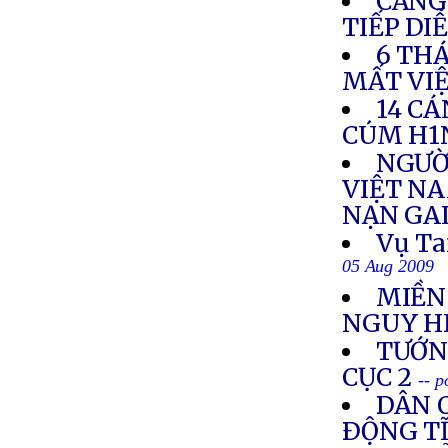
CĂNG
TIẾP DI
6 TH
MẤT VI
14 CÁ
CÚM H1
NGƯỜ
VIỆT NA
NẠN GA
Vụ Ta
05 Aug 2009
MIỀN
NGUY H
TƯỚNG
CỤC 2
-- 
DÂN O
ÐỘNG TĨ