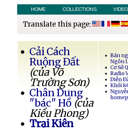
HOME
COLLECTIONS
VIDE
Translate this page:
Cải Cách
Bán ng
Ruộng Đất
Ngôn 
Cơ Sở 
(của Võ
Radio 
Trường Sơn)
Diễn Đ
Khối 8
Chân Dung
Nguyễ
homep
"bác" Hồ
(của
Kiều Phong)
Trại Kiên