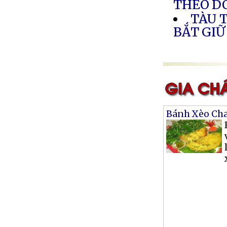
THEO DÕ
TÀU 
BẮT GIỮ
Bánh Xèo Ch