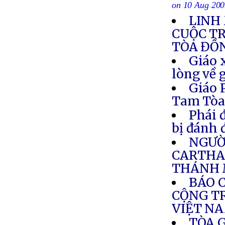
on 10 Aug 20
LINH
CUỘC T
TÒA ĐỒ
Giáo 
lòng về 
Giáo 
Tam Tò
Phái 
bị đánh 
NGƯỜI
CARTHA
THÁNH 
BÁO 
CỘNG TR
VIỆT N
TÒA 