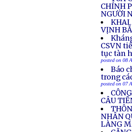
CHÍNH P
NGƯỜI N
KHAI
VỊNH BẮ
Kháng
CSVN tiế
tục tàn 
posted on 08 
Báo c
trong cá
posted on 07 
CÔNG
CÂU TIẾ
THÔN
NHÂN Q
LÀNG M