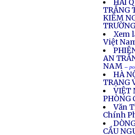
HẢI 
TRẮNG T
KIỂM NG
TRƯỜNG
Xem l
Việt Nam
PHIÊ
AN TRẦ
NAM
-- p
HÀ N
TRẠNG 
VIỆT
PHÒNG 
Văn T
Chính P
DÒNG
CẦU NG