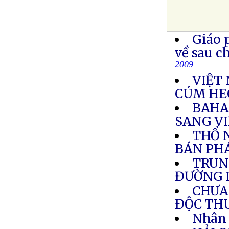
Giáo 
về sau c
2009
VIỆT 
CÚM HE
BAHA
SANG V
THỔ N
BÁN PH
TRUN
ĐƯỜNG 
CHƯA 
ĐỘC TH
Nhân 