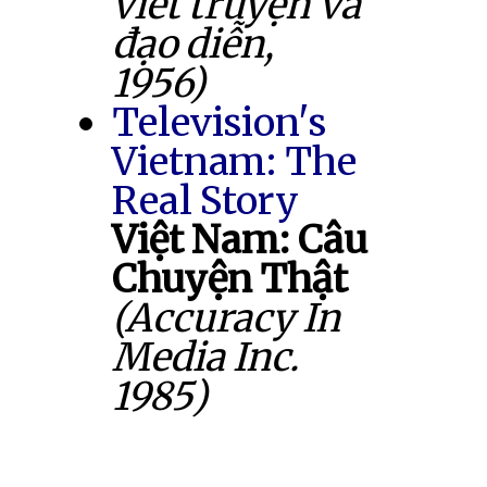
viết truyện và
đạo diễn,
1956)
Television's
Vietnam: The
Real Story
Việt Nam: Câu
Chuyện Thật
(Accuracy In
Media Inc.
1985)