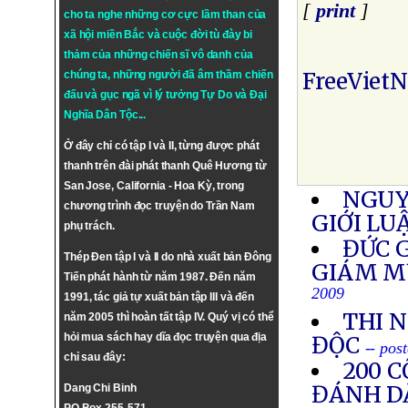
[
print
]
cho ta nghe những cơ cực lầm than của
xã hội miền Bắc và cuộc đời tù đày bi
thảm của những chiến sĩ vô danh của
FreeViet
chúng ta, những người đã âm thầm chiến
đấu và gục ngã vì lý tưởng
Tự Do
và
Đại
Nghĩa Dân Tộc
...
Ở đây chỉ có tập I và II, từng được phát
thanh trên đài phát thanh Quê Hương từ
San Jose, California - Hoa Kỳ, trong
NGUY
chương trình đọc truyện do Trần Nam
GIỚI LU
phụ trách.
ĐỨC 
Thép Đen tập I và II do nhà xuất bản Đông
GIÁM M
Tiến phát hành từ năm 1987. Đến năm
2009
1991, tác giả tự xuất bản tập III và đến
THI 
năm 2005 thì hoàn tất tập IV. Quý vị có thể
hỏi mua sách hay dĩa đọc truyện qua địa
ĐỘC
-- pos
chỉ sau đây:
200 
ĐÁNH D
Dang Chi Binh