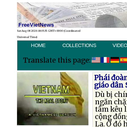
FreeVietNews
Sat Aug 08 2026 18:05:35 GMT+0000 (Coordinated
Universal Time)
HOME
COLLECTIONS
VIDE
Translate this page:
Phái đoàn
giáo dân 
Dù bị ch
ngăn chặ
tâm kêu l
cộng đồng
La. Ở đó 