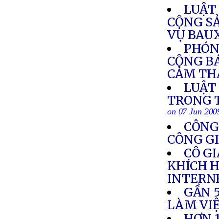
LUẬT
CỘNG S
VỤ BAU
PHÓN
CỘNG BÁ
CẢM TH
LUẬT
TRONG T
on 07 Jun 200
CÔNG 
CÔNG GI
CÔ GI
KHÍCH H
INTERN
GẦN 
LÀM VIỆ
HƠN 