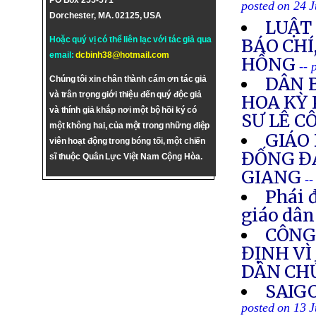
PO Box 255-571
posted on 24 
Dorchester, MA. 02125, USA
LUẬT 
Hoặc quý vị có thể liên lạc với tác giả qua
BÁO CHÍ
email:
dcbinh38@hotmail.com
HỒNG
-- 
DÂN 
Chúng tôi xin chân thành cám ơn tác giả
và trân trọng giới thiệu đến quý độc giả
HOA KỲ
và thính giả khắp nơi một bộ hồi ký có
SƯ LÊ C
một không hai, của một trong những điệp
GIÁO
viên hoạt động trong bóng tối, một chiến
ĐỐNG ĐA
sĩ thuộc Quân Lực Việt Nam Cộng Hòa.
GIANG
--
Phái 
giáo dân
CÔNG
ĐỊNH VÌ
DÂN CH
SAIG
posted on 13 