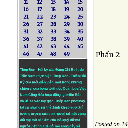
11
12
13
14
15
16
17
18
19
20
21
22
23
24
25
26
27
28
29
30
31
32
33
34
35
36
37
38
39
40
41
42
43
44
45
Phần 2:
46
47
48
49
Thép Đen - Hồi ký của Đặng Chí Bình
, do
Trần Nam thực hiện.
Thép Đen
- Thiên Hồi
Ký của một điện viên, một trong những
chiến sĩ của bóng tối thuộc Quân Lực Việt
Nam Cộng Hòa hoạt động tại miền Bắc
và đã sa vào tay giặc. Thép Đen phơi bày
tất cả những sự thật kinh khiếp vượt trí
tưởng tượng của con người tại một vùng
đất mịt mù hắc ám của loài quỷ dữ mà
Posted on 14
người viết như đã đội mồ sống dậy kể