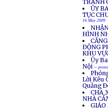
TRANH 
ỦY BA
TỤC CH
16 May 2009
NHẬN
HÌNH N
CĂNG
ĐỘNG P
KHU VỰ
Ủy Ba
Nội
-- post
Phóng
Lời Kêu 
Quảng Ð
CHA 
NHÀ CẦ
GIÁO