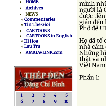
HOME
mình nhữn
Archives
người là 
NEWS
được tiến
»
Commentaries
giản đến 
»
Tin The Gioi
Phố để U
CARTOONS
CARTOONS in English
Họ đã tố 
»
Hi Hoa
nhà cầm 
»
Luu Tru
Những hì
AMIGAVLINK.com
thật và n
Việt Nam
Phần 1:
1
2
3
4
5
6
7
8
9
10