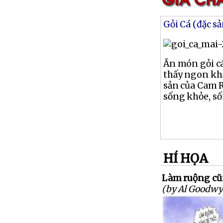
Gỏi Cá (đặc s
Ăn món gỏi cá
thấy ngon khẩ
sản của Cam 
sống khỏe, số
HÍ HỌA
Làm ruộng cũ
(by Al Goodwy