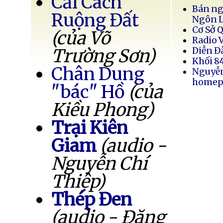
Cải Cách
Bán ng
Ruộng Đất
Ngôn 
Cơ Sở 
(của Võ
Radio 
Trường Sơn)
Diễn Đ
Khối 8
Chân Dung
Nguyễ
homep
"bác" Hồ
(của
Kiều Phong)
Trại Kiên
Giam
(audio -
Nguyễn Chí
Thiệp)
Thép Đen
(audio - Đặng