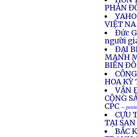
PHẢN ĐỐ
YAHO
VIỆT N
Đức G
người gi
ĐẠI 
MẠNH M
BIỂN ĐÔ
CÔNG 
HOA KỲ 
VẬN 
CỘNG SẢ
CPC
-- pos
CỰU 
TẠI SAN
BẮC K