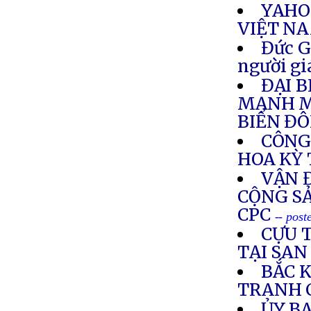
YAHO
VIỆT N
Đức G
người gi
ĐẠI 
MẠNH M
BIỂN ĐÔ
CÔNG 
HOA KỲ 
VẬN 
CỘNG SẢ
CPC
-- pos
CỰU 
TẠI SAN
BẮC K
TRANH 
ỦY BA