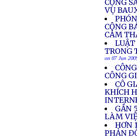
CỘNG S
VỤ BAU
PHÓN
CỘNG BÁ
CẢM TH
LUẬT
TRONG T
on 07 Jun 200
CÔNG 
CÔNG GI
CÔ GI
KHÍCH H
INTERN
GẦN 
LÀM VIỆ
HƠN 
PHẢN ĐỐ