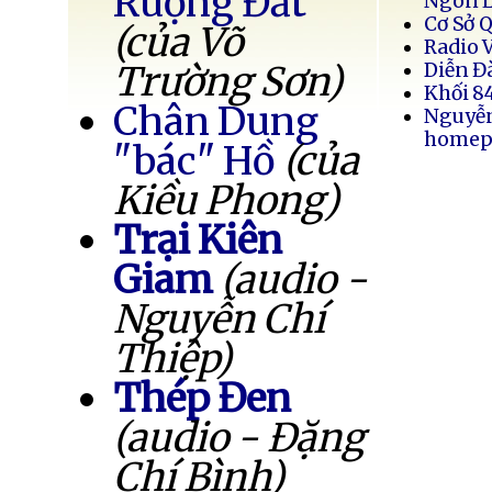
Ruộng Đất
Ngôn 
Cơ Sở 
(của Võ
Radio 
Trường Sơn)
Diễn Đ
Khối 8
Chân Dung
Nguyễ
homep
"bác" Hồ
(của
Kiều Phong)
Trại Kiên
Giam
(audio -
Nguyễn Chí
Thiệp)
Thép Đen
(audio - Đặng
Chí Bình)