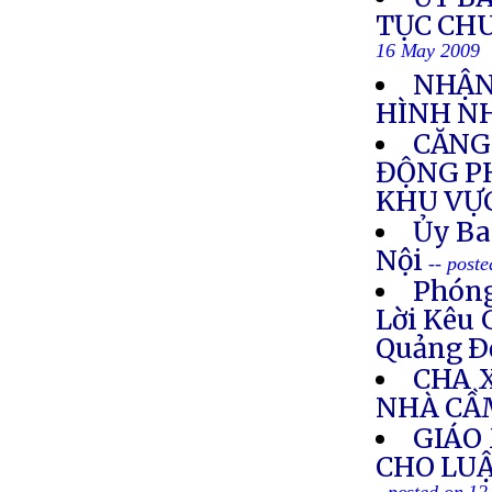
TỤC CH
16 May 2009
NHẬN
HÌNH N
CĂNG
ĐỘNG P
KHU VỰ
Ủy Ba
Nội
-- post
Phóng
Lời Kêu 
Quảng Ð
CHA 
NHÀ CẦ
GIÁO
CHO LUẬ