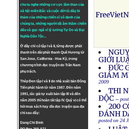
cho ta nghe những cơ cực lầm than của
xã hội miền Bắc và cuộc đời tù đày bi
FreeViet
thảm của những chiến sĩ vô danh của
chúng ta, những người đã âm thầm chiến
đấu và gục ngã vì lý tưởng
Tự Do
và
Đại
Nghĩa Dân Tộc
...
Ở đây chỉ có tập I và II, từng được phát
NGUY
thanh trên đài phát thanh Quê Hương từ
GIỚI LU
San Jose, California - Hoa Kỳ, trong
chương trình đọc truyện do Trần Nam
ĐỨC 
phụ trách.
GIÁM M
2009
Thép Đen tập I và II do nhà xuất bản Đông
Tiến phát hành từ năm 1987. Đến năm
THI 
1991, tác giả tự xuất bản tập III và đến
ĐỘC
-- pos
năm 2005 thì hoàn tất tập IV. Quý vị có thể
200 
hỏi mua sách hay dĩa đọc truyện qua địa
ĐÁNH D
chỉ sau đây:
posted on 24 
Dang Chi Binh