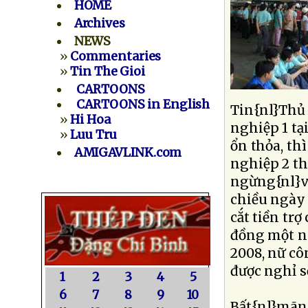
HOME
Archives
NEWS
»
Commentaries
»
Tin The Gioi
CARTOONS
CARTOONS in English
Tin{nl}Thủ 
»
Hi Hoa
nghiệp 1 tạ
»
Luu Tru
ổn thỏa, t
AMIGAVLINK.com
nghiệp 2 th
ngừng{nl}vi
chiều ngày 
cắt tiền tr
đồng một n
2008, nữ cô
được nghỉ s
1
2
3
4
5
6
7
8
9
10
Bất{nl}mãn 