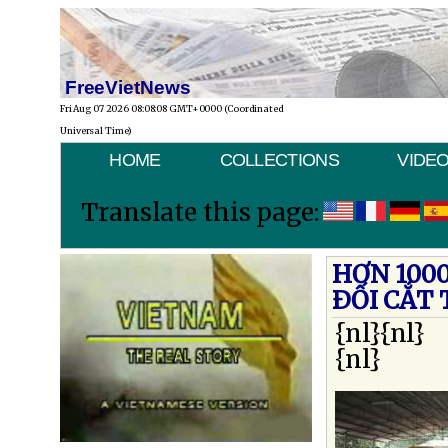
FreeVietNews
Fri Aug 07 2026 08:08:08 GMT+0000 (Coordinated
Universal Time)
HOME
COLLECTIONS
VIDE
Translate this page:
HƠN 100
ÐỐI CẮT
{nl}{nl}
{nl}