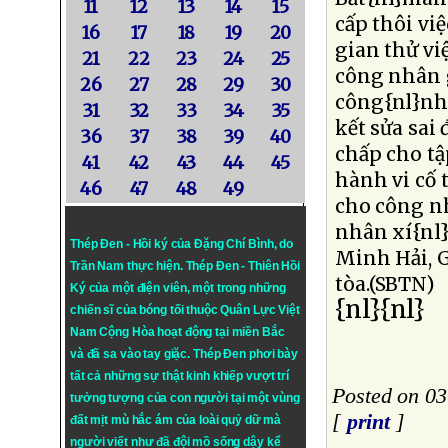
11
12
13
14
15
cấp thôi vi
16
17
18
19
20
gian thử vi
21
22
23
24
25
công nhân g
26
27
28
29
30
công{nl}nh
31
32
33
34
35
kết sửa sai
36
37
38
39
40
chấp cho tậ
41
42
43
44
45
hành vi cố 
46
47
48
49
cho công n
nhân xí{nl}
Thép Đen - Hồi ký của Đặng Chí Bình
, do
Minh Hải, 
Trần Nam thực hiện.
Thép Đen
- Thiên Hồi
tòa.(SBTN)
Ký của một điện viên, một trong những
{nl}{nl}
chiến sĩ của bóng tối thuộc Quân Lực Việt
Nam Cộng Hòa hoạt động tại miền Bắc
và đã sa vào tay giặc. Thép Đen phơi bày
tất cả những sự thật kinh khiếp vượt trí
Posted on 03
tưởng tượng của con người tại một vùng
[
print
]
đất mịt mù hắc ám của loài quỷ dữ mà
người viết như đã đội mồ sống dậy kể