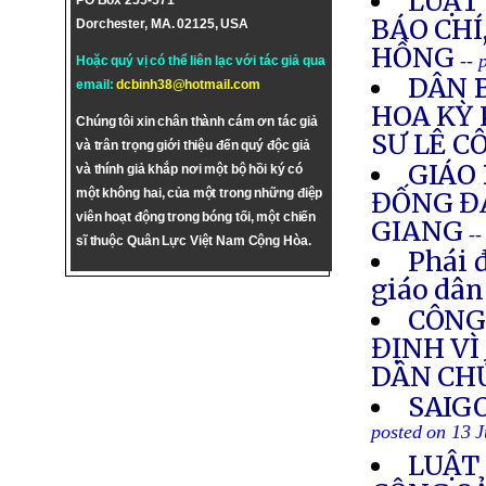
LUẬT 
PO Box 255-571
BÁO CHÍ
Dorchester, MA. 02125, USA
HỒNG
-- 
Hoặc quý vị có thể liên lạc với tác giả qua
DÂN 
email:
dcbinh38@hotmail.com
HOA KỲ
Chúng tôi xin chân thành cám ơn tác giả
SƯ LÊ C
và trân trọng giới thiệu đến quý độc giả
GIÁO
và thính giả khắp nơi một bộ hồi ký có
một không hai, của một trong những điệp
ĐỐNG ĐA
viên hoạt động trong bóng tối, một chiến
GIANG
--
sĩ thuộc Quân Lực Việt Nam Cộng Hòa.
Phái 
giáo dân
CÔNG
ĐỊNH VÌ
DÂN CH
SAIG
posted on 13 
LUẬT