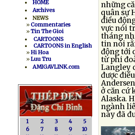
HOME
những că
Archives
quân sự 
NEWS
điều động
»
Commentaries
vực nói t
»
Tin The Gioi
tháng nh
CARTOONS
tin nói r
CARTOONS in English
động tới
»
Hi Hoa
từ phi đo
»
Luu Tru
Langley c
AMIGAVLINK.com
được điề
Andersen
ở căn cứ
Alaska. 
ngành liê
này đã đư
1
2
3
4
5
6
7
8
9
10