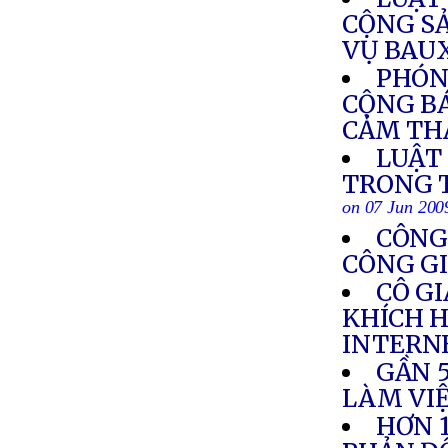
CỘNG S
VỤ BAU
PHÓN
CỘNG BÁ
CẢM TH
LUẬT
TRONG T
on 07 Jun 200
CÔNG 
CÔNG GI
CÔ GI
KHÍCH H
INTERN
GẦN 
LÀM VIỆ
HƠN 