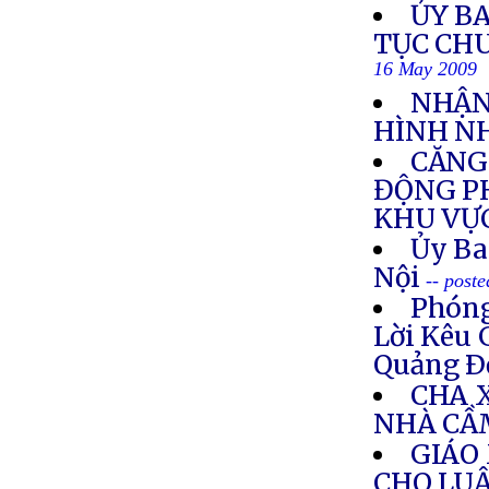
ỦY BA
TỤC CH
16 May 2009
NHẬN
HÌNH N
CĂNG
ĐỘNG P
KHU VỰ
Ủy Ba
Nội
-- post
Phóng
Lời Kêu 
Quảng Ð
CHA 
NHÀ CẦ
GIÁO
CHO LUẬ