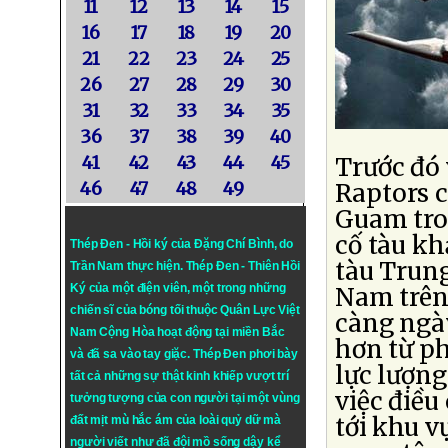
11
12
13
14
15
16
17
18
19
20
21
22
23
24
25
26
27
28
29
30
31
32
33
34
35
36
37
38
39
40
41
42
43
44
45
Trước đó 
46
47
48
49
Raptors c
Guam tro
cố tàu kh
Thép Đen - Hồi ký của Đặng Chí Bình
, do
tàu Trun
Trần Nam thực hiện.
Thép Đen
- Thiên Hồi
Ký của một điện viên, một trong những
Nam trên 
chiến sĩ của bóng tối thuộc Quân Lực Việt
càng ngà
Nam Cộng Hòa hoạt động tại miền Bắc
hơn từ ph
và đã sa vào tay giặc. Thép Đen phơi bày
lực lượn
tất cả những sự thật kinh khiếp vượt trí
việc điề
tưởng tượng của con người tại một vùng
tới khu v
đất mịt mù hắc ám của loài quỷ dữ mà
người viết như đã đội mồ sống dậy kể