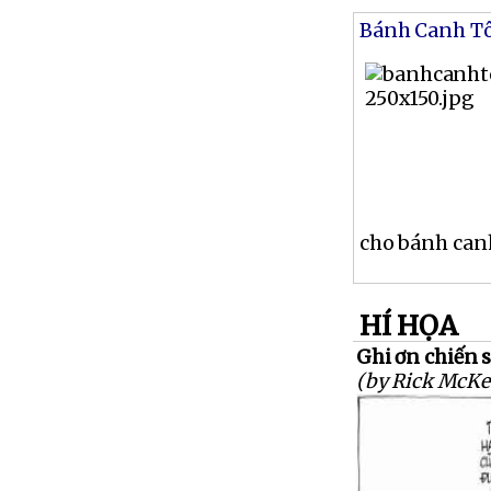
Bánh Canh T
cho bánh canh
HÍ HỌA
Ghi ơn chiến s
(by Rick McKe