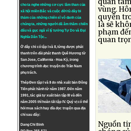
quan tâm 
cho ta nghe những cơ cực lầm than của
vùng. Hôm
xã hội miền Bắc và cuộc đời tù đày bi
quyền tr
thảm của những chiến sĩ vô danh của
là sẽ kh
chúng ta, những người đã âm thầm chiến
phạm đến
đấu và gục ngã vì lý tưởng
Tự Do
và
Đại
Nghĩa Dân Tộc
...
quan trọ
Ở đây chỉ có tập I và II, từng được phát
thanh trên đài phát thanh Quê Hương từ
San Jose, California - Hoa Kỳ, trong
chương trình đọc truyện do Trần Nam
phụ trách.
Thép Đen tập I và II do nhà xuất bản Đông
Tiến phát hành từ năm 1987. Đến năm
1991, tác giả tự xuất bản tập III và đến
năm 2005 thì hoàn tất tập IV. Quý vị có thể
hỏi mua sách hay dĩa đọc truyện qua địa
chỉ sau đây:
Nguồn tin
Dang Chi Binh