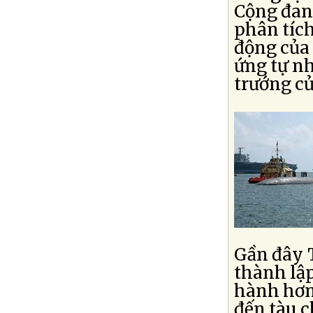
Cộng đang
phân tíc
động của 
ứng tự nh
trướng củ
Gần đây 
thành lập
hành hơn
đến tàu c