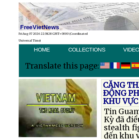
FreeVietNews
Fri Aug 07 2026 22:38:28 GMT+0000 (Coordinated
Universal Time)
HOME
COLLECTIONS
VIDE
Translate this page:
CĂNG TH
ÐỘNG PH
KHU VỰC
Tin Guam
Kỳ đã điề
stealth fi
đến khu v