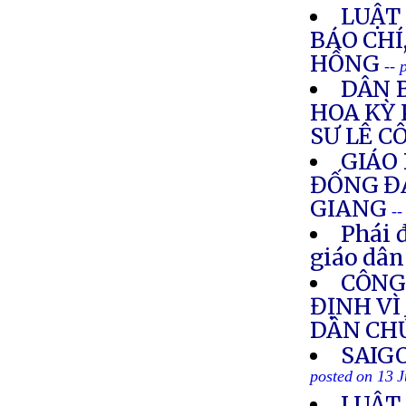
LUẬT 
BÁO CHÍ
HỒNG
-- 
DÂN 
HOA KỲ
SƯ LÊ C
GIÁO
ĐỐNG ĐA
GIANG
--
Phái 
giáo dân
CÔNG
ĐỊNH VÌ
DÂN CH
SAIG
posted on 13 
LUẬT