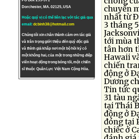
chóng củ
PO Box 255-571
chuyển mộ
Dorchester, MA. 02125, USA
nhất từ 
Hoặc quý vị có thể liên lạc với tác giả qua
3 tháng 
email:
dcbinh38@hotmail.com
Jacksonvi
Chúng tôi xin chân thành cám ơn tác giả
tới mùa t
và trân trọng giới thiệu đến quý độc giả
tân hơn t
và thính giả khắp nơi một bộ hồi ký có
Hawaii và
một không hai, của một trong những điệp
viên hoạt động trong bóng tối, một chiến
chiến tra
sĩ thuộc Quân Lực Việt Nam Cộng Hòa.
động ở Ð
Dương chi
Tin tức 
31 tàu ng
tại Thái 
động ở Ðạ
đóng tại 
chiếc ở C
đánh giá 