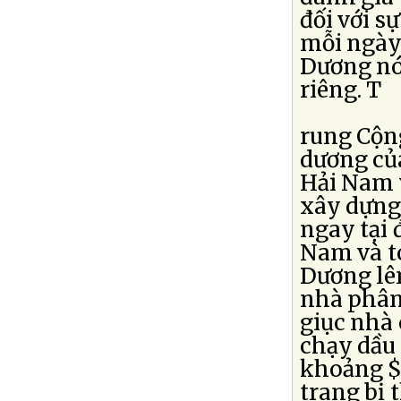
đối với s
mỗi ngày 
Dương nó
riêng. T
rung Cộng
dương củ
Hải Nam 
xây dựng
ngay tại 
Nam và to
Dương lê
nhà phân 
giục nhà
chạy dầu 
khoảng $1
trang bị 