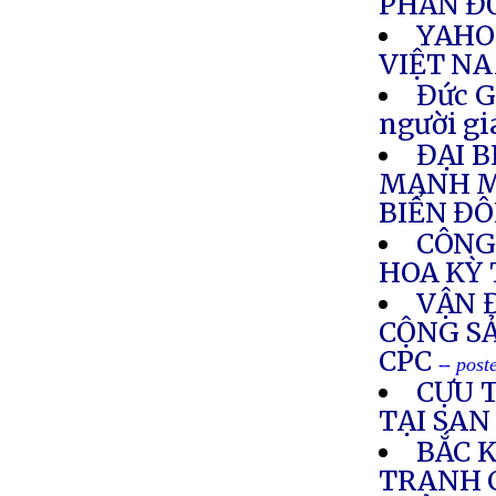
PHẢN ĐỐ
YAHO
VIỆT N
Đức G
người gi
ĐẠI 
MẠNH M
BIỂN ĐÔ
CÔNG 
HOA KỲ 
VẬN 
CỘNG SẢ
CPC
-- pos
CỰU 
TẠI SAN
BẮC K
TRANH 