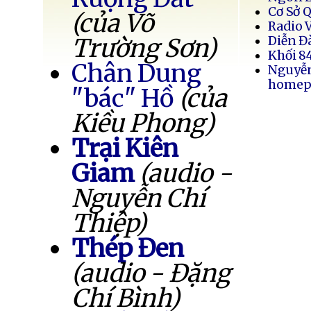
Cơ Sở 
(của Võ
Radio 
Trường Sơn)
Diễn Đ
Khối 8
Chân Dung
Nguyễ
homep
"bác" Hồ
(của
Kiều Phong)
Trại Kiên
Giam
(audio -
Nguyễn Chí
Thiệp)
Thép Đen
(audio - Đặng
Chí Bình)