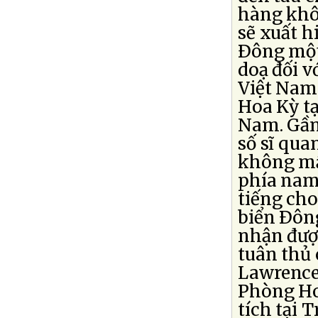
hàng khô
sẽ xuất h
Ðông một
doạ đối v
Việt Nam.
Hoa Kỳ t
Nam. Gần
số sĩ qu
không mẫ
phía nam
tiếng cho
biển Ðôn
nhận đượ
tuân thủ 
Lawrence
Phòng Ho
tích tại 