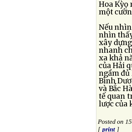
Hoa Kỳọ 
một cườn
Nếu nhìn
nhìn thấy 
xây dựng
nhanh ch
xa khả nă
của Hải q
ngầm đủ l
Bình Dươ
và Bắc Hà
tế quan 
lược của 
Posted on 1
[
print
]