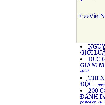
FreeViet
NGUY
GIỚI LU
ĐỨC 
GIÁM M
2009
THI 
ĐỘC
-- pos
200 
ĐÁNH D
posted on 24 