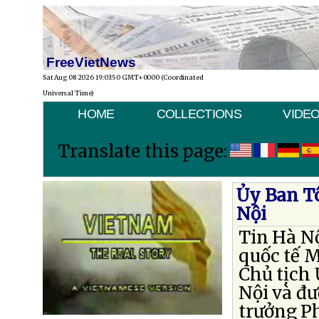
FreeVietNews
Sat Aug 08 2026 19:03:50 GMT+0000 (Coordinated
Universal Time)
HOME
COLLECTIONS
VIDE
Translate this page:
Ủy Ban T
Nội
Tin Hà Nộ
quốc tế 
Chủ tịch
Nội và đ
trưởng P