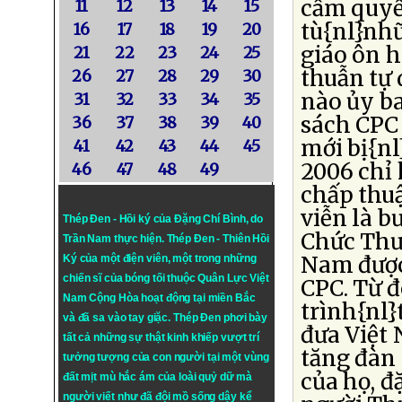
cầm quyề
11
12
13
14
15
tù{nl}nh
16
17
18
19
20
giáo ôn 
21
22
23
24
25
thuẫn tự 
26
27
28
29
30
nào ủy ba
31
32
33
34
35
sách CPC
36
37
38
39
40
mới bị{n
41
42
43
44
45
2006 chỉ 
46
47
48
49
chấp thu
viễn là b
Thép Đen - Hồi ký của Đặng Chí Bình
, do
Chức Thư
Trần Nam thực hiện.
Thép Đen
- Thiên Hồi
Nam được
Ký của một điện viên, một trong những
chiến sĩ của bóng tối thuộc Quân Lực Việt
CPC. Từ 
Nam Cộng Hòa hoạt động tại miền Bắc
trình{nl}
và đã sa vào tay giặc. Thép Đen phơi bày
đưa Việt 
tất cả những sự thật kinh khiếp vượt trí
tăng đàn
tưởng tượng của con người tại một vùng
của họ, đ
đất mịt mù hắc ám của loài quỷ dữ mà
người viết như đã đội mồ sống dậy kể