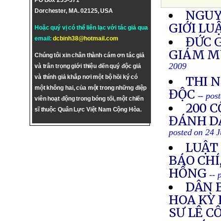
PO Box 255-571
Dorchester, MA. 02125, USA
NGUY
GIỚI LU
Hoặc quý vị có thể liên lạc với tác giả qua
ĐỨC 
email:
dcbinh38@hotmail.com
GIÁM M
Chúng tôi xin chân thành cám ơn tác giả
2009
và trân trọng giới thiệu đến quý độc giả
và thính giả khắp nơi một bộ hồi ký có
THI 
một không hai, của một trong những điệp
ĐỘC
-- pos
viên hoạt động trong bóng tối, một chiến
200 
sĩ thuộc Quân Lực Việt Nam Cộng Hòa.
ĐÁNH D
posted on 24 
LUẬT 
BÁO CHÍ
HỒNG
-- 
DÂN 
HOA KỲ
SƯ LÊ C