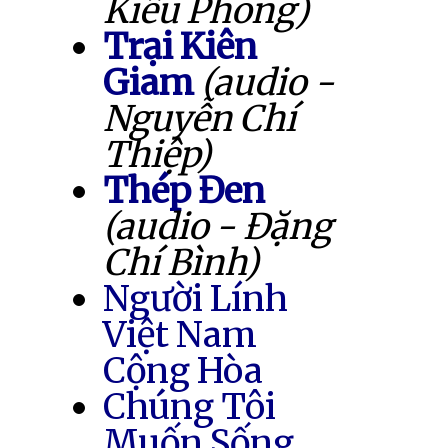
Kiều Phong)
Trại Kiên
Giam
(audio -
Nguyễn Chí
Thiệp)
Thép Đen
(audio - Đặng
Chí Bình)
Người Lính
Việt Nam
Cộng Hòa
Chúng Tôi
Muốn Sống