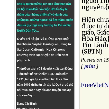
người Th
cho ta nghe những cơ cực lầm than của
nguyên.{
xã hội miền Bắc và cuộc đời tù đày bi
thảm của những chiến sĩ vô danh của
Hiện chưa
chúng ta, những người đã âm thầm chiến
được tự d
đấu và gục ngã vì lý tưởng
Tự Do
và
Đại
giáo, Giá
Nghĩa Dân Tộc
...
Hòa Hảo,{
Ở đây chỉ có tập I và II, từng được phát
Tin Lành
thanh trên đài phát thanh Quê Hương từ
(SBTN)
San Jose, California - Hoa Kỳ, trong
chương trình đọc truyện do Trần Nam
Posted on 1
phụ trách.
[
print
]
Thép Đen tập I và II do nhà xuất bản Đông
Tiến phát hành từ năm 1987. Đến năm
1991, tác giả tự xuất bản tập III và đến
FreeViet
năm 2005 thì hoàn tất tập IV. Quý vị có thể
hỏi mua sách hay dĩa đọc truyện qua địa
chỉ sau đây:
Dang Chi Binh