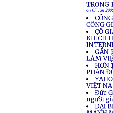
TRONG T
on 07 Jun 200
CÔNG 
CÔNG GI
CÔ GI
KHÍCH H
INTERN
GẦN 
LÀM VIỆ
HƠN 
PHẢN ĐỐ
YAHO
VIỆT N
Đức G
người gi
ĐẠI 
MẠNH M