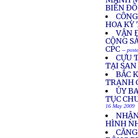
BIỂN ĐÔ
CÔNG 
HOA KỲ 
VẬN 
CỘNG SẢ
CPC
-- pos
CỰU 
TẠI SAN
BẮC K
TRANH 
ỦY BA
TỤC CH
16 May 2009
NHẬN
HÌNH N
CĂNG