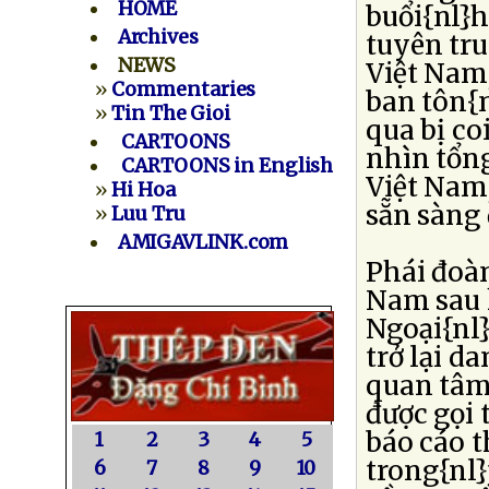
HOME
buổi{nl}h
Archives
tuyên tru
NEWS
Việt Nam
»
Commentaries
ban tôn{n
»
Tin The Gioi
qua bị co
CARTOONS
nhìn tổn
CARTOONS in English
Việt Nam
»
Hi Hoa
sẵn sàng 
»
Luu Tru
AMIGAVLINK.com
Phái đoàn
Nam sau k
Ngoại{nl
trở lại d
quan tâm 
được gọi 
báo cáo 
1
2
3
4
5
trong{nl}
6
7
8
9
10