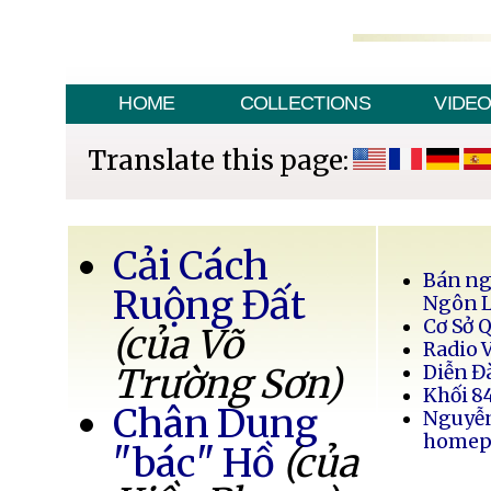
HOME
COLLECTIONS
VIDE
Translate this page:
Cải Cách
Bán ng
Ruộng Đất
Ngôn 
Cơ Sở 
(của Võ
Radio 
Trường Sơn)
Diễn Đ
Khối 8
Chân Dung
Nguyễ
homep
"bác" Hồ
(của