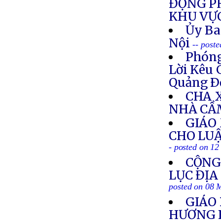
ĐỘNG P
KHU VỰ
Ủy Ba
Nội
-- post
Phóng
Lời Kêu 
Quảng Ð
CHA 
NHÀ CẦ
GIÁO
CHO LUẬ
- posted on 1
CỘNG
LỤC ĐỊA
posted on 08 
GIÁO
HƯƠNG 