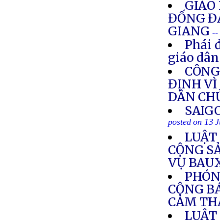
GIÁO
ĐỐNG ĐA
GIANG
--
Phái 
giáo dân
CÔNG
ĐỊNH VÌ
DÂN CH
SAIG
posted on 13 
LUẬT
CỘNG S
VỤ BAU
PHÓN
CỘNG BÁ
CẢM TH
LUẬT