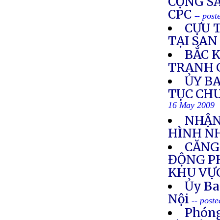
CỘNG SẢ
CPC
-- pos
CỰU 
TẠI SAN
BẮC K
TRANH 
ỦY BA
TỤC CH
16 May 2009
NHẬN
HÌNH N
CĂNG
ĐỘNG P
KHU VỰ
Ủy Ba
Nội
-- post
Phóng