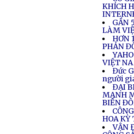
KHÍCH H
INTERN
GẦN 
LÀM VIỆ
HƠN 
PHẢN ĐỐ
YAHO
VIỆT N
Đức G
người gi
ĐẠI 
MẠNH M
BIỂN ĐÔ
CÔNG 
HOA KỲ 
VẬN 