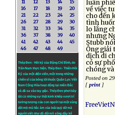
luân phiê
11
12
13
14
15
về việc t
16
17
18
19
20
cho đến k
21
22
23
24
25
tình huố
26
27
28
29
30
lo lắng c
31
32
33
34
35
nhưng Ng
36
37
38
39
40
Stubb nói
41
42
43
44
45
Ông giải 
46
47
48
49
dịch di 
có sự phố
Thép Đen - Hồi ký của Đặng Chí Bình
, do
chóng và 
Trần Nam thực hiện.
Thép Đen
- Thiên Hồi
Ký của một điện viên, một trong những
Posted on 29
chiến sĩ của bóng tối thuộc Quân Lực Việt
[
print
]
Nam Cộng Hòa hoạt động tại miền Bắc
và đã sa vào tay giặc. Thép Đen phơi bày
tất cả những sự thật kinh khiếp vượt trí
tưởng tượng của con người tại một vùng
FreeViet
đất mịt mù hắc ám của loài quỷ dữ mà
người viết như đã đội mồ sống dậy kể