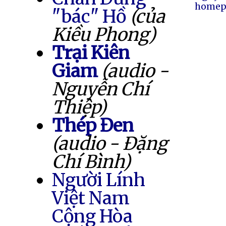
homep
"bác" Hồ
(của
Kiều Phong)
Trại Kiên
Giam
(audio -
Nguyễn Chí
Thiệp)
Thép Đen
(audio - Đặng
Chí Bình)
Người Lính
Việt Nam
Cộng Hòa