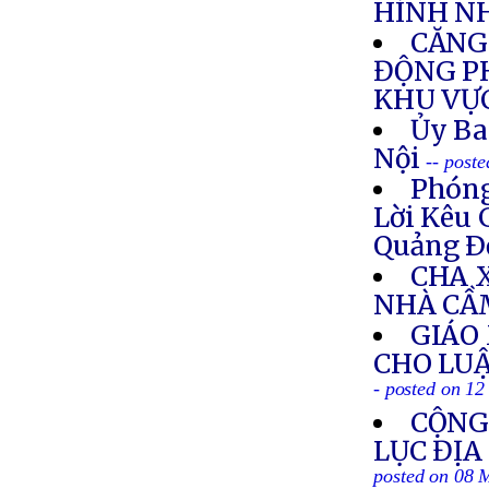
HÌNH N
CĂNG
ĐỘNG P
KHU VỰ
Ủy Ba
Nội
-- post
Phóng
Lời Kêu 
Quảng Ð
CHA 
NHÀ CẦ
GIÁO
CHO LUẬ
- posted on 1
CỘNG
LỤC ĐỊA
posted on 08 