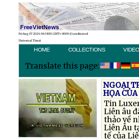
FreeVietNews
Fri Aug 07 2026 06:58:30 GMT+0000 (Coordinated
Universal Time)
HOME
COLLECTIONS
VIDE
Translate this page:
NGOẠI T
HỌA CỦA
Tin Luxe
Liên âu đ
thảo về n
Liên Âu t
tế của Li