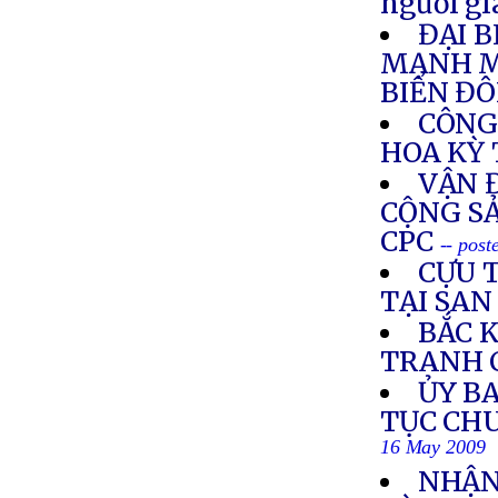
người gi
ĐẠI 
MẠNH M
BIỂN ĐÔ
CÔNG 
HOA KỲ 
VẬN 
CỘNG SẢ
CPC
-- pos
CỰU 
TẠI SAN
BẮC K
TRANH 
ỦY BA
TỤC CH
16 May 2009
NHẬN