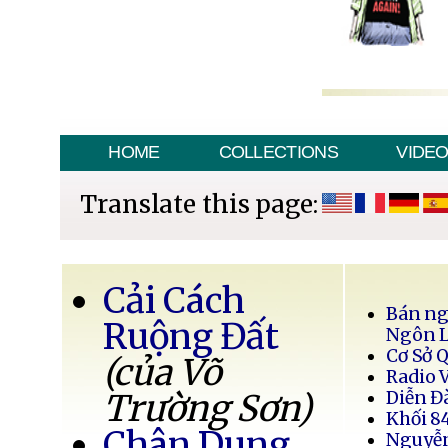
HOME
COLLECTIONS
VIDE
Translate this page:
Cải Cách
Bán ng
Ruộng Đất
Ngôn 
Cơ Sở 
(của Võ
Radio 
Trường Sơn)
Diễn Đ
Khối 8
Chân Dung
Nguyễ