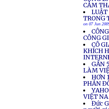
CẢM TH
LUẬT
TRONG T
on 07 Jun 200
CÔNG 
CÔNG GI
CÔ GI
KHÍCH H
INTERN
GẦN 
LÀM VIỆ
HƠN 
PHẢN ĐỐ
YAHO
VIỆT N
Đức G