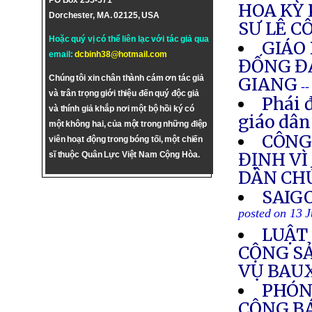
PO Box 255-571
HOA KỲ
Dorchester, MA. 02125, USA
SƯ LÊ C
Hoặc quý vị có thể liên lạc với tác giả qua
GIÁO
email:
dcbinh38@hotmail.com
ĐỐNG ĐA
Chúng tôi xin chân thành cám ơn tác giả
GIANG
--
và trân trọng giới thiệu đến quý độc giả
Phái 
và thính giả khắp nơi một bộ hồi ký có
giáo dân
một không hai, của một trong những điệp
CÔNG
viên hoạt động trong bóng tối, một chiến
ĐỊNH VÌ
sĩ thuộc Quân Lực Việt Nam Cộng Hòa.
DÂN CH
SAIG
posted on 13 
LUẬT
CỘNG S
VỤ BAU
PHÓN
CỘNG BÁ