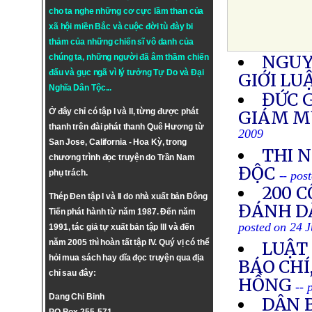
cho ta nghe những cơ cực lầm than của
xã hội miền Bắc và cuộc đời tù đày bi
thảm của những chiến sĩ vô danh của
NGUY
chúng ta, những người đã âm thầm chiến
đấu và gục ngã vì lý tưởng
Tự Do
và
Đại
GIỚI LU
Nghĩa Dân Tộc
...
ĐỨC 
Ở đây chỉ có tập I và II, từng được phát
GIÁM M
thanh trên đài phát thanh Quê Hương từ
2009
San Jose, California - Hoa Kỳ, trong
THI 
chương trình đọc truyện do Trần Nam
ĐỘC
phụ trách.
-- pos
200 
Thép Đen tập I và II do nhà xuất bản Đông
ĐÁNH D
Tiến phát hành từ năm 1987. Đến năm
posted on 24 
1991, tác giả tự xuất bản tập III và đến
năm 2005 thì hoàn tất tập IV. Quý vị có thể
LUẬT 
hỏi mua sách hay dĩa đọc truyện qua địa
BÁO CHÍ
chỉ sau đây:
HỒNG
-- 
Dang Chi Binh
DÂN 