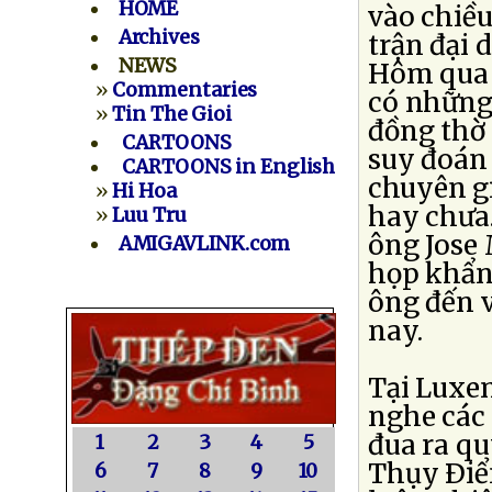
HOME
vào chiều
Archives
trận đại 
NEWS
Hôm qua 
»
Commentaries
có những 
»
Tin The Gioi
đồng thờ
CARTOONS
suy đoán 
CARTOONS in English
chuyên gi
»
Hi Hoa
hay chưa.
»
Luu Tru
ông Jose
AMIGAVLINK.com
họp khẩn 
ông đến 
nay.
Tại Luxe
nghe các 
đua ra qu
1
2
3
4
5
Thụy Ðiển
6
7
8
9
10