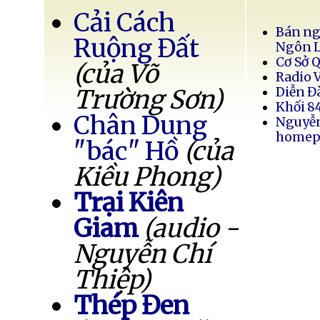
Cải Cách
Bán ng
Ruộng Đất
Ngôn 
Cơ Sở 
(của Võ
Radio 
Trường Sơn)
Diễn Đ
Khối 8
Chân Dung
Nguyễ
homep
"bác" Hồ
(của
Kiều Phong)
Trại Kiên
Giam
(audio -
Nguyễn Chí
Thiệp)
Thép Đen