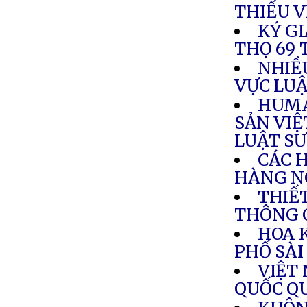
THIẾU V
KÝ GI
THỌ 69 
NHIỀ
VỰC LUẬ
HUMA
SẢN VIỆ
LUẬT SƯ
CÁC H
HÀNG N
THIẾ
THÔNG 
HOA 
PHỐ SÀ
VIỆT
QUỐC Q