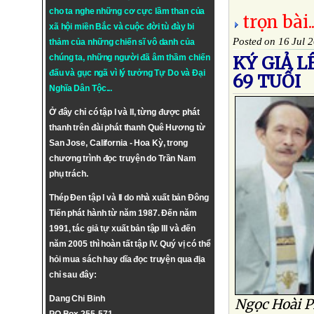
cho ta nghe những cơ cực lầm than của
trọn bài..
xã hội miền Bắc và cuộc đời tù đày bi
Posted on 16 Jul 
thảm của những chiến sĩ vô danh của
chúng ta, những người đã âm thầm chiến
KÝ GIẢ L
đấu và gục ngã vì lý tưởng
Tự Do
và
Đại
69 TUỔI
Nghĩa Dân Tộc
...
Ở đây chỉ có tập I và II, từng được phát
thanh trên đài phát thanh Quê Hương từ
San Jose, California - Hoa Kỳ, trong
chương trình đọc truyện do Trần Nam
phụ trách.
Thép Đen tập I và II do nhà xuất bản Đông
Tiến phát hành từ năm 1987. Đến năm
1991, tác giả tự xuất bản tập III và đến
năm 2005 thì hoàn tất tập IV. Quý vị có thể
hỏi mua sách hay dĩa đọc truyện qua địa
chỉ sau đây:
Dang Chi Binh
Ngọc Hoài P