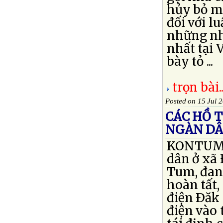
hủy bỏ m
đối với l
những nh
nhất tại
bày tỏ ...
trọn bài..
Posted on 15 Jul 
CÁC HỒ T
NGÀN D
KONTUM -
dân ở xã
Tum, đang
hoàn tất,
điện Ðăk 
điện vào