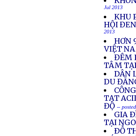
KHÔN
Jul 2013
KHU 
HỘI ĐEN
2013
HƠN 
VIỆT N
ĐÊM 
TÂM TẠ
DÂN 
DU ĐÃN
CÔNG
TẠT ACI
ĐỘ
-- poste
GIA 
TẠI NG
ÐỖ TH