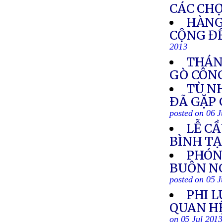
CÁC CHỢ
HÀNG
CỘNG ĐẾ
2013
THÁN
GÒ CÔN
TÙ N
ÐÃ GẶP 
posted on 06 J
LỄ C
BÌNH T
PHÓN
BUÔN N
posted on 05 J
PHI 
QUAN HỆ
on 05 Jul 201