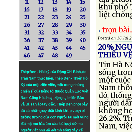
11
12
13
14
15
khu phố 
16
17
18
19
20
liệt chống
21
22
23
24
25
26
27
28
29
30
trọn bài..
31
32
33
34
35
Posted on 16 Jul 
36
37
38
39
40
20% NGƯ
41
42
43
44
45
THIẾU VỆ
46
47
48
49
Tin Hà N
sống tron
Thép Đen - Hồi ký của Đặng Chí Bình
, do
một cuộc 
Trần Nam thực hiện.
Thép Đen
- Thiên Hồi
Ký của một điện viên, một trong những
Nam thôn
chiến sĩ của bóng tối thuộc Quân Lực Việt
đó, thống
Nam Cộng Hòa hoạt động tại miền Bắc
người dân
và đã sa vào tay giặc. Thép Đen phơi bày
không hợp
tất cả những sự thật kinh khiếp vượt trí
26.2%. Th
tưởng tượng của con người tại một vùng
Nam, việc
đất mịt mù hắc ám của loài quỷ dữ mà
người viết như đã đội mồ sống dậy kể