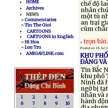
HOME
chế độ la
Archives
nhân chứn
NEWS
một tù n
»
Commentaries
an trại 
»
Tin The Gioi
cùm chân, 
CARTOONS
CARTOONS in English
trọn bài..
»
Hi Hoa
»
Luu Tru
Posted on 16 Jul 
AMIGAVLINK.com
KHU PHỐ
ĐẢNG VÀ
Tin Bắc 
khu phố T
Ninh đã 
ngờ bị tạ
nhân và 
1
2
3
4
5
hành độn
6
7
8
9
10
địa phươn