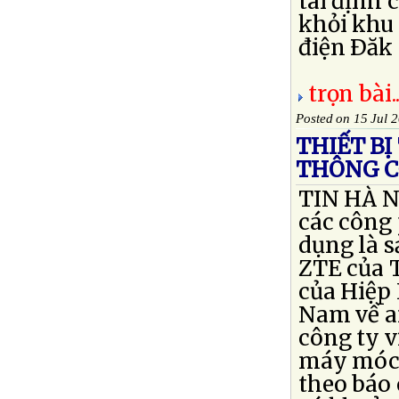
tái định 
khỏi khu 
điện Ðăk 
trọn bài..
Posted on 15 Jul 
THIẾT BỊ
THÔNG C
TIN HÀ N
các công 
dụng là 
ZTE của 
của Hiệp
Nam về an
công ty 
máy móc 
theo báo 