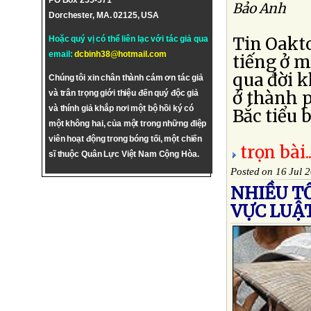
PO Box 255-571
Bảo Anh
Dorchester, MA. 02125, USA
Tin Oakto
Hoặc quý vị có thể liên lạc với tác giả qua
email:
dcbinh38@hotmail.com
tiếng ở 
qua đời k
Chúng tôi xin chân thành cám ơn tác giả
ở thành p
và trân trọng giới thiệu đến quý độc giả
và thính giả khắp nơi một bộ hồi ký có
Bắc tiểu b
một không hai, của một trong những điệp
viên hoạt động trong bóng tối, một chiến
trọn bài..
sĩ thuộc Quân Lực Việt Nam Cộng Hòa.
Posted on 16 Jul 
NHIỀU T
VỰC LUẬ