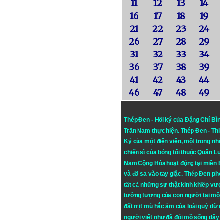
11
12
13
14
16
17
18
19
21
22
23
24
26
27
28
29
31
32
33
34
36
37
38
39
41
42
43
44
46
47
48
49
Thép Đen - Hồi ký của Đặng Chí Bì
Trần Nam thực hiện.
Thép Đen
- Th
Ký của một điện viên, một trong n
chiến sĩ của bóng tối thuộc Quân L
Nam Cộng Hòa hoạt động tại miền
và đã sa vào tay giặc. Thép Đen ph
tất cả những sự thật kinh khiếp vượ
tưởng tượng của con người tại mộ
đất mịt mù hắc ám của loài quỷ dữ
người viết như đã đội mồ sống dậy