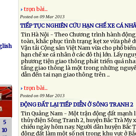
trọn bài...
Posted on 09 Mar 2013
TIẾP TỤC NGHIÊN CỨU HẠN CHẾ XE CÁ NHÂ
Tin Hà Nội - Theo Chương trình hành độn
toàn, khắc phục tình trạng kẹt xe vừa phê 
lish
Vận tải Cộng sản Việt Nam vừa cho phổ biế
hạn chế xe cá nhân ở các đô thị lớn. Lấy n
phương tiện giao thông phát triển quá nhan
tầng giao thông là một trong những nguy
dẫn đến tai nạn giao thông trên ...
trọn bài...
Posted on 09 Mar 2013
ĐỘNG ĐẤT LẠI TIẾP DIỄN Ở SÔNG TRANH 2
Tin Quảng Nam - Một trận động đất mạnh l
thủy điện Sông Tranh 2, huyện Bắc Trà My xả
5
chiều ngày hôm nay. Người dân huyện Bắc T
10
động đất làm một số nơi trong khu vực ở Bắc