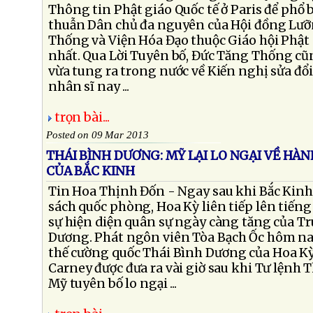
Thông tin Phật giáo Quốc tế ở Paris để phổ 
thuẫn Dân chủ đa nguyên của Hội đồng Lưỡ
Thống và Viện Hóa Đạo thuộc Giáo hội Phật
nhất. Qua Lời Tuyên bố, Đức Tăng Thống cũn
vừa tung ra trong nước về Kiến nghị sửa đổ
nhân sĩ nay ...
trọn bài...
Posted on 09 Mar 2013
THÁI BÌNH DƯƠNG: MỸ LẠI LO NGẠI VỀ H
CỦA BẮC KINH
Tin Hoa Thịnh Đốn - Ngay sau khi Bắc Kinh
sách quốc phòng, Hoa Kỳ liên tiếp lên tiếng 
sự hiện diện quân sự ngày càng tăng của T
Dương. Phát ngôn viên Tòa Bạch Ốc hôm nay
thế cường quốc Thái Bình Dương của Hoa Kỳ
Carney được đưa ra vài giờ sau khi Tư lệnh
Mỹ tuyên bố lo ngại ...