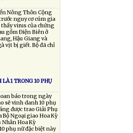
riển Nông Thôn Cộng
trước nguy cơ cúm gia
 thấy virus của chứng
hau gồm Điện Biên ở
iang, Hậu Giang và
 vịt bị giết. Bộ đã chỉ
LÀ 1 TRONG 10 PHỤ
loan báo trong ngày
ao sẽ vinh danh 10 phụ
ng được trao Giải Phụ
a Bộ Ngoại giao Hoa Kỳ
hu Nhân Hoa Kỳ
10 phụ nữ đặc biệt này