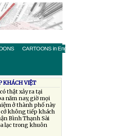
OONS
CARTOONS in English
P KHÁCH VIỆT
 thật xảy ra tại
ba năm nay, giờ mọi
niệm ở thành phố này
y cớ không tiếp khách
quận Bình Thạnh Sài
ọa lạc trong khuôn