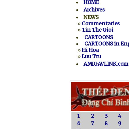
HOME
Archives
NEWS
»
Commentaries
»
Tin The Gioi
CARTOONS
CARTOONS in Eng
»
Hi Hoa
»
Luu Tru
AMIGAVLINK.com
1
2
3
4
6
7
8
9