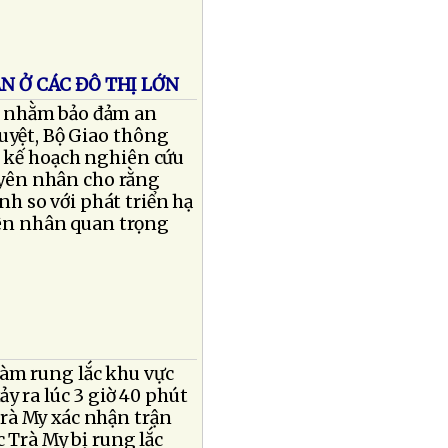
N Ở CÁC ĐÔ THỊ LỚN
g nhằm bảo đảm an
duyệt, Bộ Giao thông
n kế hoạch nghiên cứu
guyên nhân cho rằng
h so với phát triển hạ
ên nhân quan trọng
àm rung lắc khu vực
y ra lúc 3 giờ 40 phút
rà My xác nhận trận
 Trà My bị rung lắc