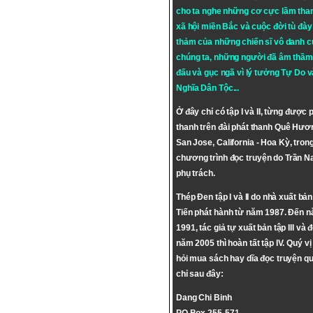
cho ta nghe những cơ cực lầm tha
xã hội miền Bắc và cuộc đời tù đày 
thảm của những chiến sĩ vô danh c
chúng ta, những người đã âm thầm
đấu và gục ngã vì lý tưởng
Tự Do
v
Nghĩa Dân Tộc
...
Ở đây chỉ có tập I và II, từng được 
thanh trên đài phát thanh Quê Hươ
San Jose, California - Hoa Kỳ, tron
chương trình đọc truyện do Trần 
phụ trách.
Thép Đen tập I và II do nhà xuất bả
Tiến phát hành từ năm 1987. Đến 
1991, tác giả tự xuất bản tập III và 
năm 2005 thì hoàn tất tập IV. Quý vị
hỏi mua sách hay dĩa đọc truyện qu
chỉ sau đây:
Dang Chi Binh