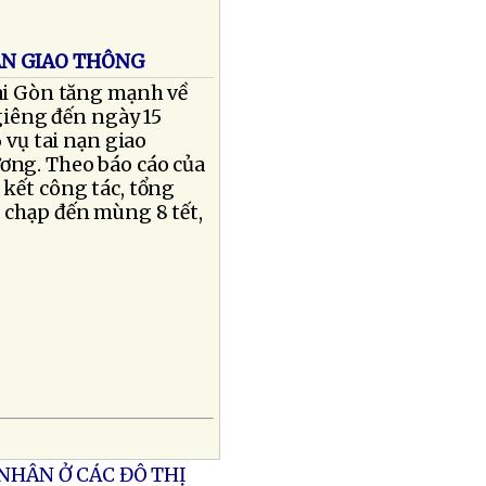
NẠN GIAO THÔNG
Sài Gòn tăng mạnh về
 giêng đến ngày 15
 vụ tai nạn giao
ương. Theo báo cáo của
 kết công tác, tổng
 chạp đến mùng 8 tết,
NHÂN Ở CÁC ĐÔ THỊ