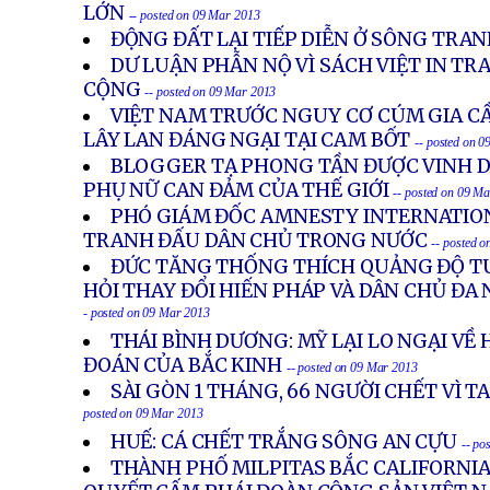
LỚN
-- posted on 09 Mar 2013
ĐỘNG ĐẤT LẠI TIẾP DIỄN Ở SÔNG TRAN
DƯ LUẬN PHẪN NỘ VÌ SÁCH VIỆT IN T
CỘNG
-- posted on 09 Mar 2013
VIỆT NAM TRƯỚC NGUY CƠ CÚM GIA C
LÂY LAN ĐÁNG NGẠI TẠI CAM BỐT
-- posted on 
BLOGGER TẠ PHONG TẦN ĐƯỢC VINH DA
PHỤ NỮ CAN ĐẢM CỦA THẾ GIỚI
-- posted on 09 M
PHÓ GIÁM ĐỐC AMNESTY INTERNATIO
TRANH ĐẤU DÂN CHỦ TRONG NƯỚC
-- posted 
ĐỨC TĂNG THỐNG THÍCH QUẢNG ĐỘ TU
HỎI THAY ĐỔI HIẾN PHÁP VÀ DÂN CHỦ ĐA
- posted on 09 Mar 2013
THÁI BÌNH DƯƠNG: MỸ LẠI LO NGẠI V
ĐOÁN CỦA BẮC KINH
-- posted on 09 Mar 2013
SÀI GÒN 1 THÁNG, 66 NGƯỜI CHẾT VÌ T
posted on 09 Mar 2013
HUẾ: CÁ CHẾT TRẮNG SÔNG AN CỰU
-- po
THÀNH PHỐ MILPITAS BẮC CALIFORNI