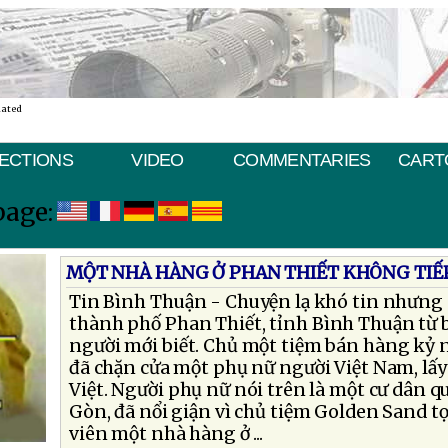
nated
ECTIONS
VIDEO
COMMENTARIES
CART
page:
MỘT NHÀ HÀNG Ở PHAN THIẾT KHÔNG TIẾ
Tin Bình Thuận - Chuyện lạ khó tin nhưng có
thành phố Phan Thiết, tỉnh Bình Thuận từ 
người mới biết. Chủ một tiệm bán hàng kỷ 
đã chặn cửa một phụ nữ người Việt Nam, lấ
Việt. Người phụ nữ nói trên là một cư dân 
Gòn, đã nổi giận vì chủ tiệm Golden Sand t
viên một nhà hàng ở ...