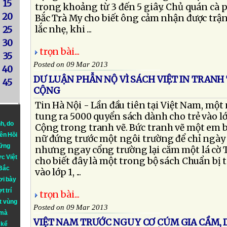
15
trong khoảng từ 3 đến 5 giây. Chủ quán cà p
20
Bắc Trà My cho biết ông cảm nhận được trận
lắc nhẹ, khi ...
25
30
trọn bài...
35
Posted on 09 Mar 2013
40
DƯ LUẬN PHẪN NỘ VÌ SÁCH VIỆT IN TRANH
45
CỘNG
Tin Hà Nội - Lần đầu tiên tại Việt Nam, một
tung ra 5000 quyển sách dành cho trẻ vào lớ
nh
, do
Cộng trong tranh vẽ. Bức tranh vẽ một em 
iên Hồi
nữ đứng trước một ngôi trường để chỉ ngày đ
hững
nhưng ngay cổng trường lại cắm một lá cờ 
ực Việt
cho biết đây là một trong bộ sách Chuẩn bị 
 Bắc
vào lớp 1, ...
ơi bày
t trí
trọn bài...
t vùng
Posted on 09 Mar 2013
 mà
VIỆT NAM TRƯỚC NGUY CƠ CÚM GIA CẦM, 
 kể