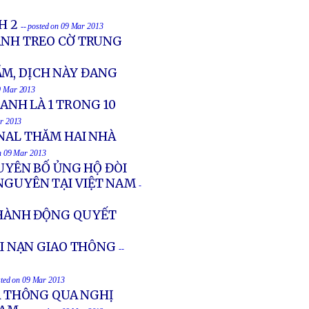
H 2
-- posted on 09 Mar 2013
RANH TREO CỜ TRUNG
ẦM, DỊCH NÀY ĐANG
09 Mar 2013
NH LÀ 1 TRONG 10
ar 2013
NAL THĂM HAI NHÀ
on 09 Mar 2013
YÊN BỐ ỦNG HỘ ĐÒI
 NGUYÊN TẠI VIỆT NAM
-
Ề HÀNH ĐỘNG QUYẾT
AI NẠN GIAO THÔNG
--
sted on 09 Mar 2013
A THÔNG QUA NGHỊ