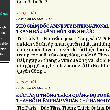
tại một buổi lễ ...
trọn bài...
giả qua
Posted on 09 Mar 2013
PHÓ GIÁM ĐỐC AMNESTY INTERNATIONAL
c giả
TRANH ĐẤU DÂN CHỦ TRONG NƯỚC
 giả
Tin Hà Nội - Nhà cầm quyền Cộng sản Việt N
 có
đả kích về đàn áp nhân quyền nhất là những
g điệp
đang muốn tuyên truyền để cải thiện hình ả
chiến
trong con mắt của cộng đồng quốc tế. Theo
Hòa.
Đài, ngày 27 tháng 2 vừa qua ông và Bác Sĩ
dịp gặp gỡ ông Frank Zannuzi ở Hà Nội khi
quyền Cộng ...
trọn bài...
Posted on 09 Mar 2013
ĐỨC TĂNG THỐNG THÍCH QUẢNG ĐỘ TUYÊN
THAY ĐỔI HIẾN PHÁP VÀ DÂN CHỦ ĐA NGUY
Tin Paris - Đức Tăng Thống Thích Quảng Đ