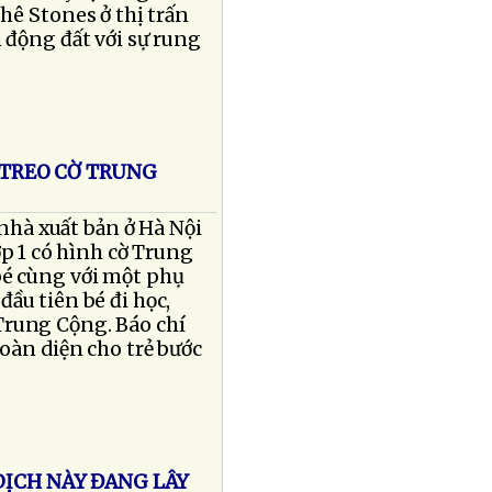
hê Stones ở thị trấn
 động đất với sự rung
 TREO CỜ TRUNG
 nhà xuất bản ở Hà Nội
p 1 có hình cờ Trung
bé cùng với một phụ
ầu tiên bé đi học,
Trung Cộng. Báo chí
toàn diện cho trẻ bước
DỊCH NÀY ĐANG LÂY