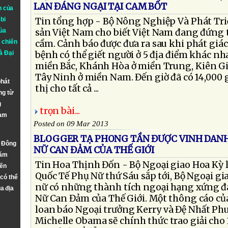
LAN ĐÁNG NGẠI TẠI CAM BỐT
n của
bi
Tin tổng hợp - Bộ Nông Nghiệp Và Phát T
ủa
sản Việt Nam cho biết Việt Nam đang đứng 
 chiến
cầm. Cảnh báo được đưa ra sau khi phát giác
à
Đại
bệnh có thể giết người ở 5 địa điểm khác n
miền Bắc, Khánh Hòa ở miền Trung, Kiên G
Tây Ninh ở miền Nam. Đến giờ đã có 14,000 gà
phát
thị cho tất cả ...
ng từ
g
trọn bài...
Nam
Posted on 09 Mar 2013
BLOGGER TẠ PHONG TẦN ĐƯỢC VINH DANH 
n Đông
NỮ CAN ĐẢM CỦA THẾ GIỚI
năm
Tin Hoa Thịnh Đốn - Bộ Ngoại giao Hoa Kỳ 
đến
Quốc Tế Phụ Nữ thứ Sáu sắp tới, Bộ Ngoại gi
 có thể
nữ có những thành tích ngoại hạng xứng đá
a địa
Nữ Can Đảm của Thế Giới. Một thông cáo củ
loan báo Ngoại trưởng Kerry và Đệ Nhất P
Michelle Obama sẽ chính thức trao giải cho 