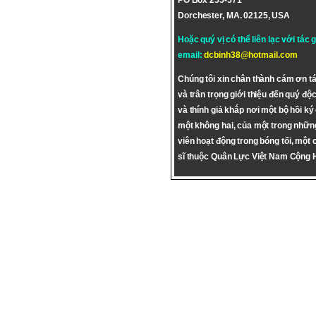
PO Box 255-571
Dorchester, MA. 02125, USA
Hoặc quý vị có thể liên lạc với tác 
email:
dcbinh38@hotmail.com
Chúng tôi xin chân thành cám ơn tá
và trân trọng giới thiệu đến quý độc
và thính giả khắp nơi một bộ hồi ký
một không hai, của một trong nhữn
viên hoạt động trong bóng tối, một 
sĩ thuộc Quân Lực Việt Nam Cộng 