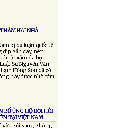
 THĂM HAI NHÀ
am bị dư luận quốc tế
 dịp gần đây, nên
nh rất xấu của họ
 Luật Sư Nguyễn Văn
 Phạm Hồng Sơn đã có
 ông này được nhà cầm
 BỐ ỦNG HỘ ĐÒI HỎI
ÊN TẠI VIỆT NAM
ộ vừa gửi sang Phòng