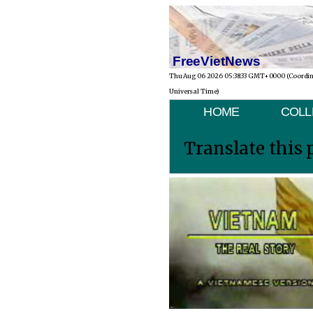
FreeVietNews
Thu Aug 06 2026 05:38:33 GMT+0000 (Coordi
Universal Time)
HOME
COLL
Translate this 