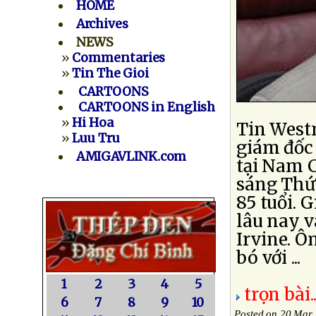
HOME
Archives
NEWS
»
Commentaries
»
Tin The Gioi
CARTOONS
CARTOONS in English
»
Hi Hoa
Tin West
»
Luu Tru
giám đốc 
AMIGAVLINK.com
tại Nam C
sáng Thứ
85 tuổi. 
lâu nay v
Irvine. Ô
bó với ...
1
2
3
4
5
trọn bài..
6
7
8
9
10
Posted on 20 Mar