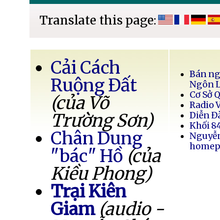
Translate this page:
Cải Cách
Bán ng
Ruộng Đất
Ngôn 
Cơ Sở 
(của Võ
Radio 
Trường Sơn)
Diễn Đ
Khối 8
Chân Dung
Nguyễ
homep
"bác" Hồ
(của
Kiều Phong)
Trại Kiên
Giam
(audio -