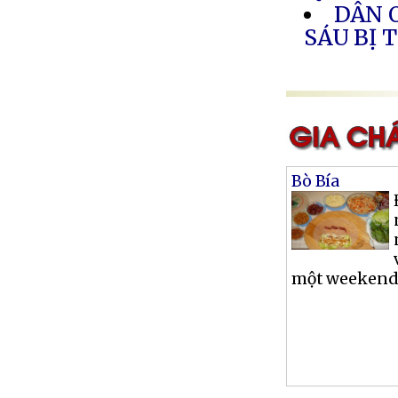
DÂN 
SÁU BỊ 
Bò Bía
một weekend, 