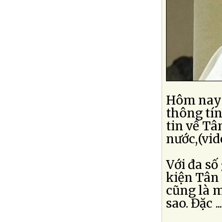
Hôm nay t
thông tín
tin về Tâ
nước,(vid
Với đa số
kiện Tân
cũng là m
sao. Đặc ...