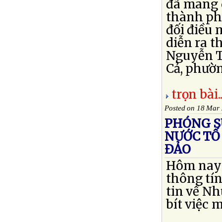
đã mang q
thành ph
đối điều 
diễn ra t
Nguyễn T
Cả, phườn
trọn bài..
Posted on 18 Mar
PHÓNG S
NƯỚC TỐ 
ĐẢO
Hôm nay t
thông tín
tin về N
bít việc m