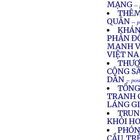
MẠNG
--
THÊM
QUÂN
-- 
KHÁNG
PHẢN ĐỐ
MANH V
VIỆT N
THƯỢ
CỘNG S
DÂN
-- po
TỔNG
TRANH C
LÁNG G
TRUN
KHỎI H
PHÓNG
CẦU, TR