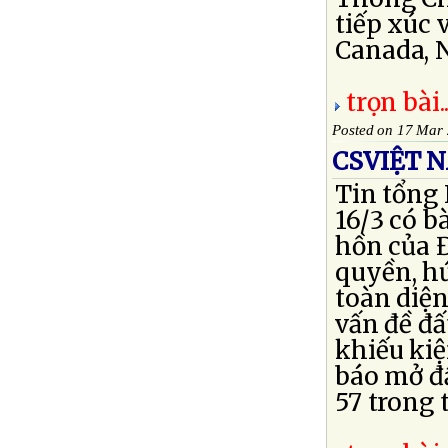
tiếp xúc v
Canada, N
trọn bài..
Posted on 17 Mar
CSVIỆT N
Tin tổng
16/3 có b
hồn của 
quyền, hứ
toàn diện
vấn đề đấ
khiếu kiệ
báo mở đầ
57 trong t