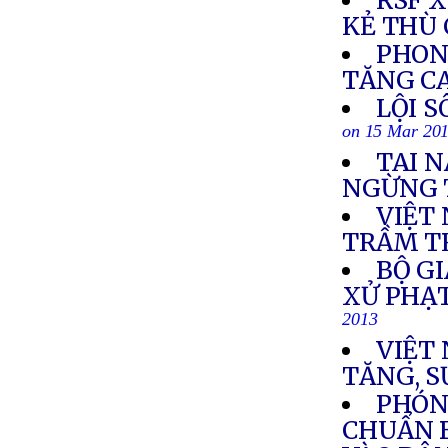
RSF 
KẺ THÙ
PHON
TĂNG C
LỘI S
on 15 Mar 20
TAI 
NGỪNG 
VIỆT
TRẦM T
BỘ G
XỬ PHẠ
2013
VIỆT
TĂNG, 
PHÓNG
CHUẨN 