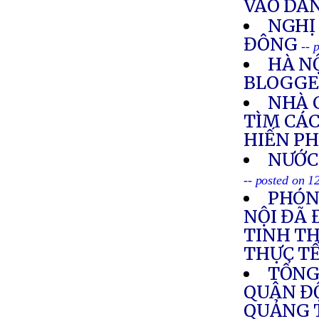
VÀO DÂ
NGHỊ
ĐÔNG
-- 
HÀ NỘ
BLOGGE
NHÀ 
TÌM CÁC
HIẾN P
NƯỚC
-- posted on 
PHÓN
NỘI ĐÃ
TINH T
THỰC T
TỔNG
QUÂN ĐỘ
QUẢNG 