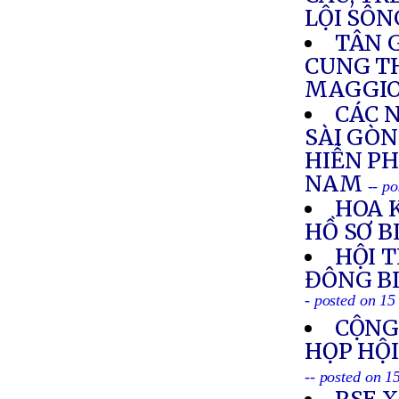
LỘI SÔN
TÂN 
CUNG T
MAGGI
CÁC 
SÀI GÒN
HIỄN PH
NAM
-- p
HOA 
HỒ SƠ 
HỘI T
ĐÔNG B
- posted on 1
CỘNG 
HỌP HỘ
-- posted on 