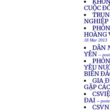
KHÔN
CUỘC ĐỐ
TRUN
NGHIỆP 
PHÓN
HOÀNG V
18 Mar 2013
DÂN 
YÊN
-- pos
PHÓN
YÊU NƯỚ
BIỂN ĐẢ
GIA Đ
GẶP CÁC
CSVI
ĐAI
-- post
CSVN