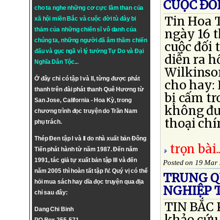
CUỘC ĐỐI
cho ta nghe những cơ cực lầm than của
Tin Hoa 
xã hội miền Bắc và cuộc đời tù đày bi
thảm của những chiến sĩ vô danh của
ngày 16 t
chúng ta, những người đã âm thầm chiến
cuộc đối 
đấu và gục ngã vì lý tưởng
Tự Do
và
Đại
diễn ra h
Nghĩa Dân Tộc
...
Wilkinson
Ở đây chỉ có tập I và II, từng được phát
cho hay: 
thanh trên đài phát thanh Quê Hương từ
bị cấm tr
San Jose, California - Hoa Kỳ, trong
không đượ
chương trình đọc truyện do Trần Nam
thoại chí
phụ trách.
Thép Đen tập I và II do nhà xuất bản Đông
trọn bài..
Tiến phát hành từ năm 1987. Đến năm
1991, tác giả tự xuất bản tập III và đến
Posted on 19 Mar
năm 2005 thì hoàn tất tập IV. Quý vị có thể
TRUNG Q
hỏi mua sách hay dĩa đọc truyện qua địa
NGHIỆP 
chỉ sau đây:
TIN BẮC 
Dang Chi Binh
khảo cứu