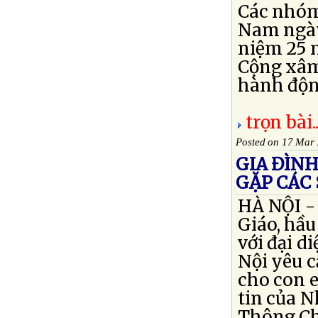
Các nhóm
Nam ngày
niệm 25 
Cộng xâm
hành động
trọn bài..
Posted on 17 Mar
GIA ĐÌNH
GẶP CÁC 
HÀ NỘI -
Giáo, hầu
với đại d
Nội yêu c
cho con e
tin của 
Thông Ch