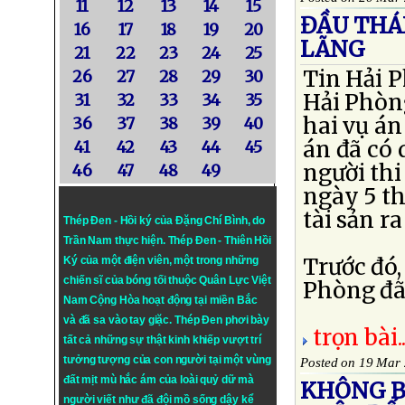
11
12
13
14
15
ĐẦU THÁN
16
17
18
19
20
LÃNG
21
22
23
24
25
Tin Hải 
26
27
28
29
30
Hải Phòng
31
32
33
34
35
hai vụ án
36
37
38
39
40
án đã có 
41
42
43
44
45
người thi
46
47
48
49
ngày 5 th
tài sản r
Thép Đen - Hồi ký của Đặng Chí Bình
, do
Trần Nam thực hiện.
Thép Đen
- Thiên Hồi
Trước đó
Ký của một điện viên, một trong những
chiến sĩ của bóng tối thuộc Quân Lực Việt
Phòng đã 
Nam Cộng Hòa hoạt động tại miền Bắc
và đã sa vào tay giặc. Thép Đen phơi bày
trọn bài..
tất cả những sự thật kinh khiếp vượt trí
tưởng tượng của con người tại một vùng
Posted on 19 Mar
đất mịt mù hắc ám của loài quỷ dữ mà
KHÔNG B
người viết như đã đội mồ sống dậy kể