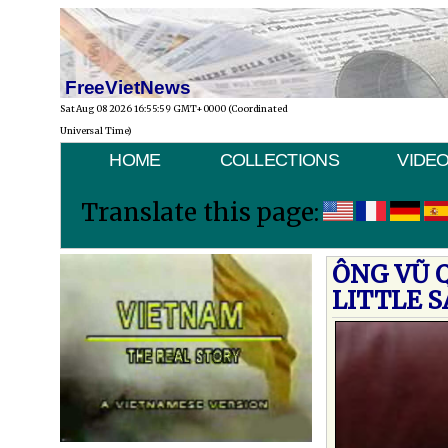
FreeVietNews
Sat Aug 08 2026 16:55:59 GMT+0000 (Coordinated
Universal Time)
HOME
COLLECTIONS
VIDE
Translate this page:
ÔNG VŨ 
LITTLE S