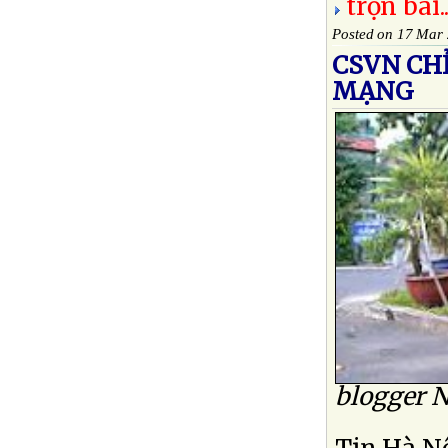
trọn bài..
Posted on 17 Mar
CSVN CH
MẠNG
blogger 