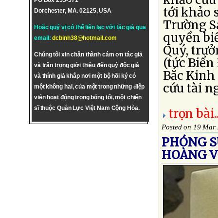
PO Box 255-571
tới khảo 
Dorchester, MA. 02125, USA
Trường Sa
Hoặc quý vị có thể liên lạc với tác giả qua
quyền biể
email:
dcbinh38@hotmail.com
Quý, trư
Chúng tôi xin chân thành cám ơn tác giả
(tức Biển
và trân trọng giới thiệu đến quý độc giả
Bắc Kinh 
và thính giả khắp nơi một bộ hồi ký có
cứu tài n
một không hai, của một trong những điệp
viên hoạt động trong bóng tối, một chiến
sĩ thuộc Quân Lực Việt Nam Cộng Hòa.
trọn bài..
Posted on 19 Mar
PHÓNG S
HOÀNG V