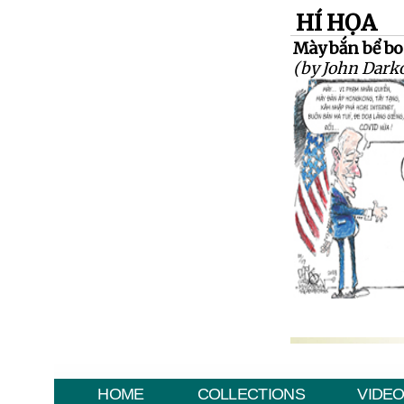
HÍ HỌA
Mày bắn bể bo
(by John Dark
HOME
COLLECTIONS
VIDE