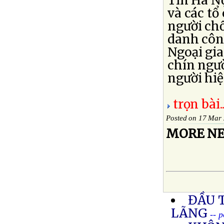
Tin Hà N
và các tổ
người ch
danh côn
Ngoại gia
chín ngườ
người hiệ
trọn bài..
Posted on 17 Mar
MORE NE
ĐẦU T
LÃNG
-- 