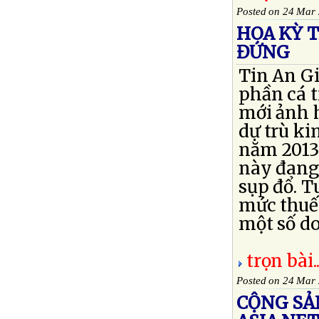
Posted on 24 Mar
HOA KỲ 
ĐỨNG
Tin An G
phần cá t
mới ảnh h
dự trù ki
năm 2013
này đang
sụp đổ. 
mức thuế 
một số do
trọn bài..
Posted on 24 Mar
CỘNG SẢ