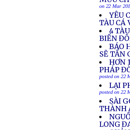
on 22 Mar 20
YÊU 
TÀU CÁ
4 TÀ
BIỂN Đ
BÁO 
SẼ TẤN
HƠN 1
PHÁP ĐÒ
posted on 22 
LẠI P
posted on 22 
SÀI 
THÀNH 
NGUỒ
LONG ĐA