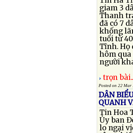
Tin Hà Tĩ
giam 3 dâ
Thanh tra
đã có 7 d
khống lãn
tuổi từ 4
Tĩnh. Họ 
hôm qua v
người khá
trọn bài..
Posted on 22 Mar
DÂN BIỂ
QUANH V
Tin Hoa 
Ủy ban Đố
lo ngại v