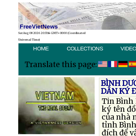
FreeVietNews
Sat Aug 08 2026 20:33:14 GMT+0000 (Coordinated
Universal Time)
HOME
COLLECTIONS
VIDE
Translate this page:
BÌNH DƯ
DÂN KÝ 
Tin Bình 
ký tên đồ
của nhà n
tỉnh Bìn
đích để v