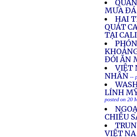
QUẢN
MƯA ĐÁ
HAI 
QUÁT CA
TẠI CAL
PHÓN
KHOẢNG
ĐÓI ĂN
VIỆT
NHÂN
--
WASH
LÍNH MỸ
posted on 20 
NGOẠ
CHIỀU 
TRUN
VIỆT N