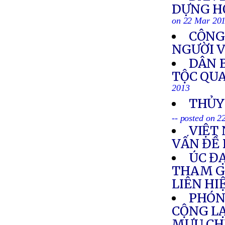
DỰNG H
on 22 Mar 20
CÔNG 
NGƯỜI 
DÂN 
TỘC QU
2013
THỦY
-- posted on 
VIỆT
VẤN ĐỀ
ÚC ĐẠ
THAM GI
LIÊN HI
PHÓN
CỘNG L
MƯU CH