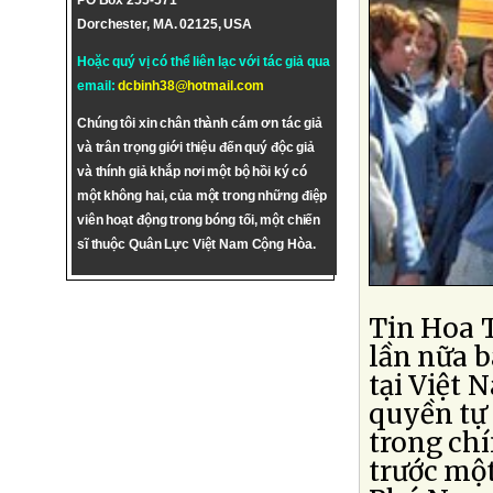
PO Box 255-571
Dorchester, MA. 02125, USA
Hoặc quý vị có thể liên lạc với tác giả qua
email:
dcbinh38@hotmail.com
Chúng tôi xin chân thành cám ơn tác giả
và trân trọng giới thiệu đến quý độc giả
và thính giả khắp nơi một bộ hồi ký có
một không hai, của một trong những điệp
viên hoạt động trong bóng tối, một chiến
sĩ thuộc Quân Lực Việt Nam Cộng Hòa.
Tin Hoa 
lần nữa b
tại Việt 
quyền tự 
trong chí
trước mộ