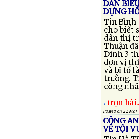
DÂN BIỂ
DỰNG HỒ
Tin Bình 
cho biết
dân thị 
Thuận đã
Dinh 3 t
đơn vị t
và bị tố 
trường. T
công nhân
trọn bài..
Posted on 22 Mar
CÔNG AN 
VỀ TỘI 