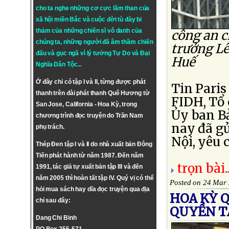
cho ta nghe những cơ cực lầm than của
xã hội miền Bắc và cuộc đời tù đày bi
thảm của những chiến sĩ vô danh của
công an c
chúng ta, những người đã âm thầm chiến
trưởng Lê
đấu và gục ngã vì lý tưởng
Tự Do
và
Đại
Huế
Nghĩa Dân Tộc
...
Ở đây chỉ có tập I và II, từng được phát
Tin Paris
thanh trên đài phát thanh Quê Hương từ
FIDH, Tổ 
San Jose, California - Hoa Kỳ, trong
Ủy ban B
chương trình đọc truyện do Trần Nam
nay đã gử
phụ trách.
Nội, yêu c
Thép Đen tập I và II do nhà xuất bản Đông
Tiến phát hành từ năm 1987. Đến năm
trọn bài..
1991, tác giả tự xuất bản tập III và đến
năm 2005 thì hoàn tất tập IV. Quý vị có thể
Posted on 24 Mar
hỏi mua sách hay dĩa đọc truyện qua địa
HOA KỲ 
chỉ sau đây:
QUYỀN T
Dang Chi Binh