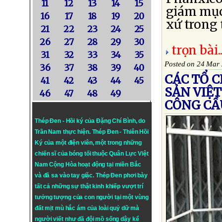
11
12
13
14
15
giám mục
16
17
18
19
20
xứ trong 
21
22
23
24
25
26
27
28
29
30
trọn bài..
31
32
33
34
35
Posted on 24 Mar
36
37
38
39
40
CÁC TỔ 
41
42
43
44
45
SẢN VIỆ
46
47
48
49
CÔNG CẦ
Thép Đen - Hồi ký của Đặng Chí Bình
, do
Trần Nam thực hiện.
Thép Đen
- Thiên Hồi
Ký của một điện viên, một trong những
chiến sĩ của bóng tối thuộc Quân Lực Việt
Nam Cộng Hòa hoạt động tại miền Bắc
và đã sa vào tay giặc. Thép Đen phơi bày
tất cả những sự thật kinh khiếp vượt trí
tưởng tượng của con người tại một vùng
đất mịt mù hắc ám của loài quỷ dữ mà
người viết như đã đội mồ sống dậy kể