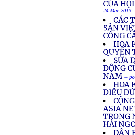
CỦA HỘ
24 Mar 2013
CÁC 
SẢN VI
CÔNG C
HOA 
QUYỀN 
SỬA 
ĐỘNG C
NAM
-- p
HOA 
ĐIÊU Đ
CỘNG
ASIA N
TRONG 
HẢI NGO
DÂN 