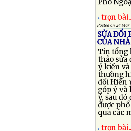
Phó Ngoại
trọn bài..
Posted on 24 Mar
SỬA ĐỔI
CỦA NHÀ
Tin tổng 
thảo sửa 
ý kiến v
thường hi
đối Hiến 
góp ý và
ý, sau đó
được phổ
qua các m
trọn bài..