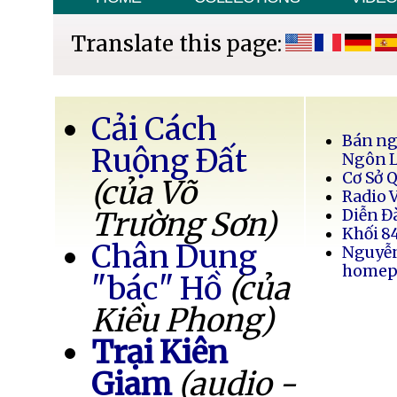
Translate this page:
Cải Cách
Bán ng
Ruộng Đất
Ngôn 
Cơ Sở 
(của Võ
Radio 
Trường Sơn)
Diễn Đ
Khối 8
Chân Dung
Nguyễ
homep
"bác" Hồ
(của
Kiều Phong)
Trại Kiên
Giam
(audio -