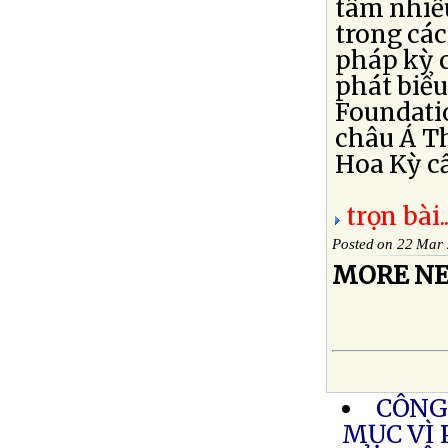
tâm nhiều
trong các
pháp kỳ c
phát biểu
Foundatio
châu Á T
Hoa Kỳ cần
trọn bài..
Posted on 22 Mar
MORE NE
CÔNG
MỤC VÌ 