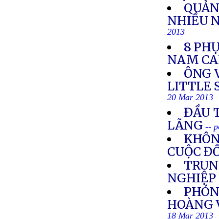
QUẢN
NHIỀU 
2013
8 PHỤ
NAM CA
ÔNG 
LITTLE 
20 Mar 2013
ĐẦU T
LÃNG
-- 
KHÔN
CUỘC ĐỐ
TRUN
NGHIỆP 
PHÓN
HOÀNG V
18 Mar 2013