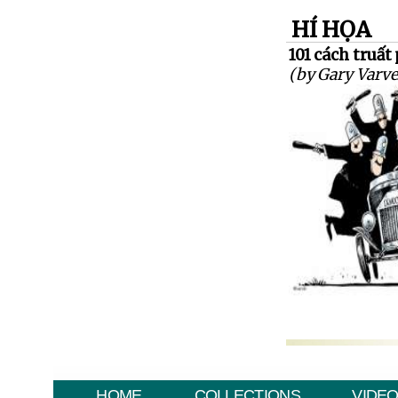
HÍ HỌA
101 cách truất 
(by Gary Varve
HOME
COLLECTIONS
VIDE