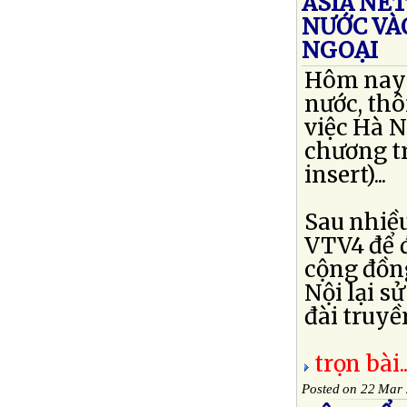
ASIA NE
NƯỚC VÀ
NGOẠI
Hôm nay 
nước, thô
việc Hà N
chương tr
insert)...
Sau nhiều
VTV4 để đ
cộng đồng
Nội lại s
đài truyền
trọn bài..
Posted on 22 Mar