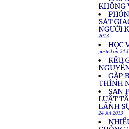
KHÔNG 
PHÓN
SÁT GI
NGƯỜI 
2013
HỌC 
posted on 24 J
KÊU 
NGUYỄN
GẶP 
THỈNH 
SAN 
LUẬT TÂ
LÃNH SỰ
24 Jul 2013
NHIỀU