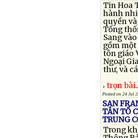
Tin Hoa T
hành nhi
quyền và 
Tổng thố
Sang vào 
gồm một b
tôn giáo 
Ngoại Gi
thư, và cá
trọn bài..
Posted on 24 Jul 
SAN FRA
TÂN TỔ 
TRUNG C
Trong kh
Thông Bá