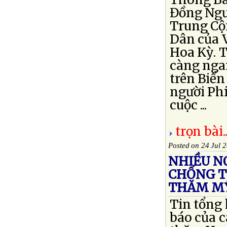
Đồng Ngư
Trung Cộn
Dân của 
Hoa Kỳ. T
càng nga
trên Biể
người Phi
cuộc ...
trọn bài..
Posted on 24 Jul 
NHIỀU NƠ
CHỐNG T
THĂM M
Tin tổng
báo của c