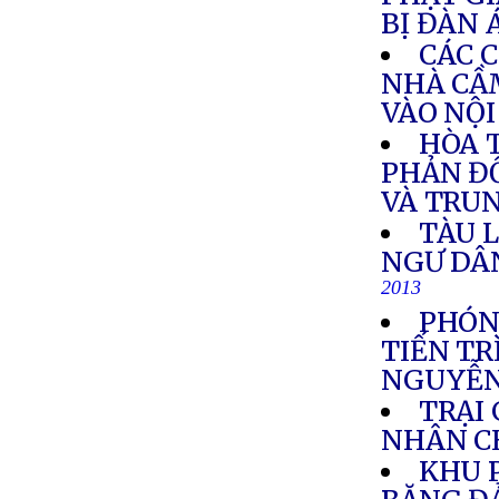
BỊ ĐÀN 
CÁC C
NHÀ CẦ
VÀO NỘI
HÒA 
PHẢN Đ
VÀ TRU
TÀU L
NGƯ DÂ
2013
PHÓN
TIẾN T
NGUYỄN
TRẠI
NHÂN C
KHU P