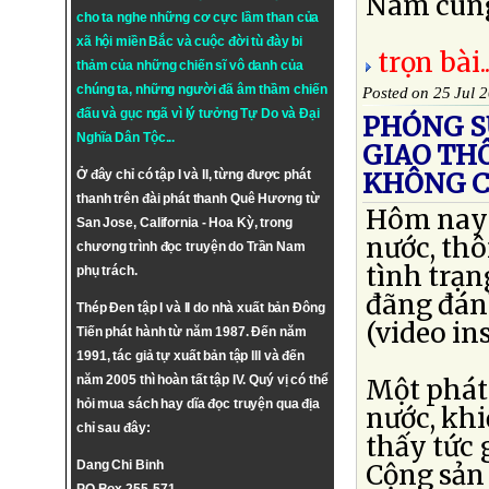
Nam cùng 
cho ta nghe những cơ cực lầm than của
xã hội miền Bắc và cuộc đời tù đày bi
trọn bài..
thảm của những chiến sĩ vô danh của
chúng ta, những người đã âm thầm chiến
Posted on 25 Jul 
đấu và gục ngã vì lý tưởng
Tự Do
và
Đại
PHÓNG SỰ
Nghĩa Dân Tộc
...
GIAO TH
Ở đây chỉ có tập I và II, từng được phát
KHÔNG C
thanh trên đài phát thanh Quê Hương từ
Hôm nay 
San Jose, California - Hoa Kỳ, trong
nước, thô
chương trình đọc truyện do Trần Nam
tình trạn
phụ trách.
đãng đán
Thép Đen tập I và II do nhà xuất bản Đông
(video ins
Tiến phát hành từ năm 1987. Đến năm
1991, tác giả tự xuất bản tập III và đến
năm 2005 thì hoàn tất tập IV. Quý vị có thể
Một phát 
hỏi mua sách hay dĩa đọc truyện qua địa
nước, kh
chỉ sau đây:
thấy tức 
Dang Chi Binh
Cộng sản 