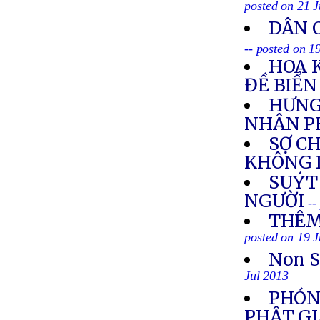
posted on 21 J
DÂN 
-- posted on 1
HOA 
ĐỀ BIỂ
HƯNG
NHÂN P
SỢ C
KHÔNG 
SUÝT
NGƯỜI
--
THÊM
posted on 19 J
Non S
Jul 2013
PHÓNG
PHẬT G