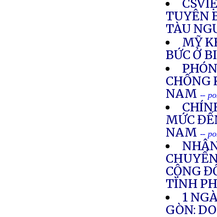
CSVI
TUYÊN 
TÀU NGƯ
MỸ K
BỨC Ở B
PHÓN
CHỐNG K
NAM
-- p
CHÍN
MỨC ĐẾ
NAM
-- p
NHÂN
CHUYẾN
CỘNG ĐỒ
TÌNH PH
1 NGÀ
GÒN: D