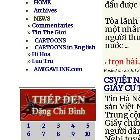
HOME
đầu được 
Archives
NEWS
Tòa lãnh
»
Commentaries
một nhân 
»
Tin The Gioi
người thư
CARTOONS
nước ...
CARTOONS in English
»
Hi Hoa
trọn bài..
»
Luu Tru
AMIGAVLINK.com
Posted on 25 Jul 
CSVIỆT 
GIẤY CƯ 
Tin Hà Nộ
sản Việt 
Trung cộn
Giấy chứ
1
2
3
4
5
người dâ
6
7
8
9
10
Nghị tuy