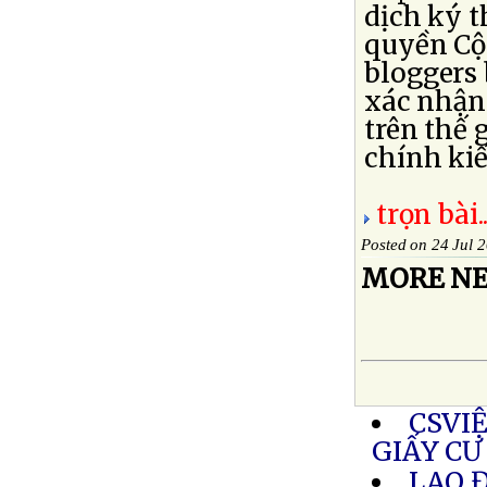
dịch ký 
quyền Cộ
bloggers 
xác nhận 
trên thế 
chính kiế
trọn bài..
Posted on 24 Jul 
MORE NE
CSVI
GIẤY CƯ
LAO 