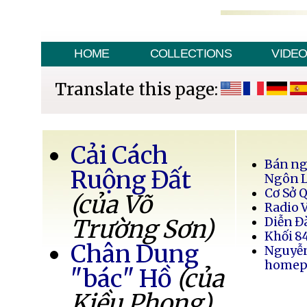
HOME
COLLECTIONS
VIDE
Translate this page:
Cải Cách
Bán ng
Ruộng Đất
Ngôn 
Cơ Sở 
(của Võ
Radio 
Trường Sơn)
Diễn Đ
Khối 8
Chân Dung
Nguyễ
homep
"bác" Hồ
(của
Kiều Phong)