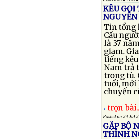
KÊU GỌI
NGUYỄN 
Tin tổng
Cầu người
là 37 năm
giam. Gia
tiếng kêu
Nam trả 
trong tù
tuổi, mới
chuyến cù
trọn bài..
Posted on 24 Jul 
GẶP BỘ N
THỈNH N