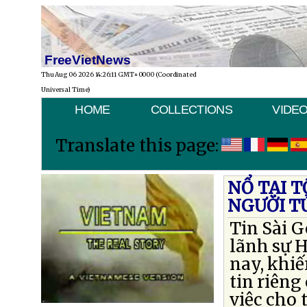
FreeVietNews
Thu Aug 06 2026 14:26:11 GMT+0000 (Coordinated
Universal Time)
HOME
COLLECTIONS
VIDE
Translate this page:
NỔ TẠI T
NGƯỜI T
Tin Sài G
lãnh sự 
nay, khiế
tin riêng
việc cho 