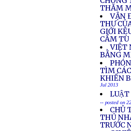
CHỐNG 
THĂM 
VẬN 
THƯ CỦ
GIỚI KÊ
CẦM TÙ
VIỆT
BẰNG M
PHÓN
TÌM CÁC
KHIẾN B
Jul 2013
LUẬT
-- posted on 2
CHỦ 
THÚ NHẬ
TRƯỚC 