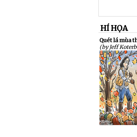
HÍ HỌA
Quét lá mùa th
(by Jeff Koterb