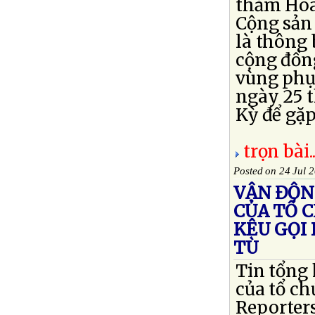
thăm Hoa
Cộng sản
là thông
cộng đồn
vùng phụ 
ngày 25 
Kỳ để gặp
trọn bài..
Posted on 24 Jul 
VẬN ĐỘN
CỦA TỔ 
KÊU GỌI
TÙ
Tin tổng
của tổ ch
Reporters