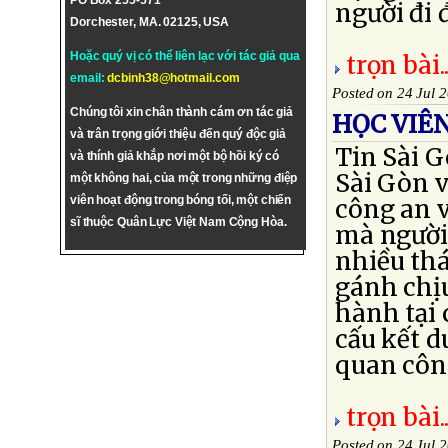
PO Box 255-571
người đi 
Dorchester, MA. 02125, USA
Hoặc quý vị có thể liên lạc với tác giả qua
trọn bài..
email:
dcbinh38@hotmail.com
Posted on 24 Jul 
Chúng tôi xin chân thành cám ơn tác giả
HỌC VIÊ
và trân trọng giới thiệu đến quý độc giả
Tin Sài G
và thính giả khắp nơi một bộ hồi ký có
Sài Gòn v
một không hai, của một trong những điệp
viên hoạt động trong bóng tối, một chiến
công an v
sĩ thuộc Quân Lực Việt Nam Cộng Hòa.
mà người 
nhiều thá
gánh chị
hành tại 
cấu kết d
quan công
trọn bài..
Posted on 24 Jul 