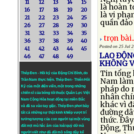
11
12
13
14
15
là hoàn t
16
17
18
19
20
là vi phạ
21
22
23
24
25
quần đảo 
26
27
28
29
30
31
32
33
34
35
trọn bài..
36
37
38
39
40
Posted on 25 Jul 
41
42
43
44
45
LAO ĐỘN
46
47
48
49
KHÔNG V
Tin tổng
Thép Đen - Hồi ký của Đặng Chí Bình
, do
Nam làm 
Trần Nam thực hiện.
Thép Đen
- Thiên Hồi
Ký của một điện viên, một trong những
pháp do 
chiến sĩ của bóng tối thuộc Quân Lực Việt
nhân chín
Nam Cộng Hòa hoạt động tại miền Bắc
khác vì đ
và đã sa vào tay giặc. Thép Đen phơi bày
đường dâ
tất cả những sự thật kinh khiếp vượt trí
thức. Đây
tưởng tượng của con người tại một vùng
Động, Th
đất mịt mù hắc ám của loài quỷ dữ mà
người viết như đã đội mồ sống dậy kể