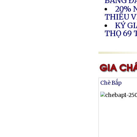
BĂNG ĐẢ
20% 
THIẾU V
KÝ GI
THỌ 69 
Chè Bắp