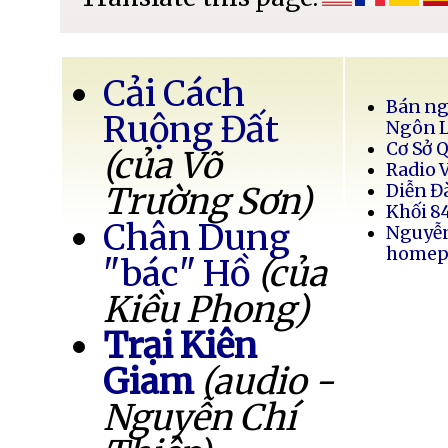
Cải Cách
Bán ng
Ruộng Đất
Ngôn 
Cơ Sở 
(của Võ
Radio 
Trường Sơn)
Diễn Đ
Khối 8
Chân Dung
Nguyễ
homep
"bác" Hồ
(của
Kiều Phong)
Trại Kiên
Giam
(audio -
Nguyễn Chí