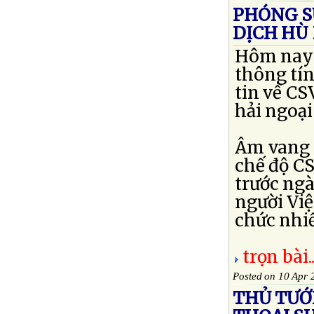
PHÓNG S
DỊCH HÙ 
Hôm nay t
thông tín
tin về CS
hải ngoại
Âm vang 
chế độ CS
trước ngà
người Việ
chức nhiề
trọn bài..
Posted on 10 Apr 
THỦ TƯỚ