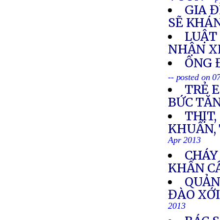
GIA 
SẼ KHÁ
LUẬT
NHẬN X
ÔNG 
-- posted on 0
TRẺ 
BỨC TĂ
THỊT
KHUẨN, 
Apr 2013
CHÁY
KHẨN C
QUẢN
ĐÀO XỚI
2013