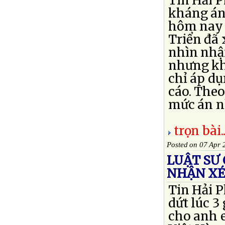
Tin Hải 
kháng án 
hôm nay t
Triển đã 
nhìn nhận
nhưng kh
chỉ áp dụ
cáo. Theo
mức án nh
trọn bài..
Posted on 07 Apr 
LUẬT SƯ
NHẬN XÉ
Tin Hải 
dứt lúc 3
cho anh 