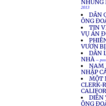
NHỮNG 
2013
DÂN 
ÔNG ĐO
TIN 
VỤ ÁN 
PHIÊ
VƯƠN B
DÂN 
NHÀ
-- po
NAM 
NHẬP C
MỘT 
CLERK-
CALIFO
DIỄN
ÔNG ĐO