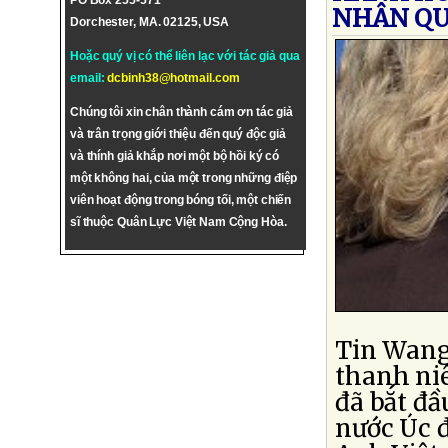
PO Box 255-571
NHÂN QU
Dorchester, MA. 02125, USA
Hoặc quý vị có thể liên lạc với tác giả qua
email:
dcbinh38@hotmail.com
Chúng tôi xin chân thành cám ơn tác giả
và trân trọng giới thiệu đến quý độc giả
và thính giả khắp nơi một bộ hồi ký có
một không hai, của một trong những điệp
viên hoạt động trong bóng tối, một chiến
sĩ thuộc Quân Lực Việt Nam Cộng Hòa.
Tin Wang
thanh ni
đã bắt đ
nước Úc 