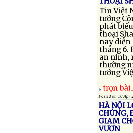
THOẠI S
Tin Việt
tướng Cộ
phát biểu
thoại Sh
nay diễn 
tháng 6. 
an ninh, 
thường ni
tướng Việ
trọn bài..
Posted on 10 Apr 
HÀ NỘI L
CHÚNG, 
GIAM CH
VƯƠN