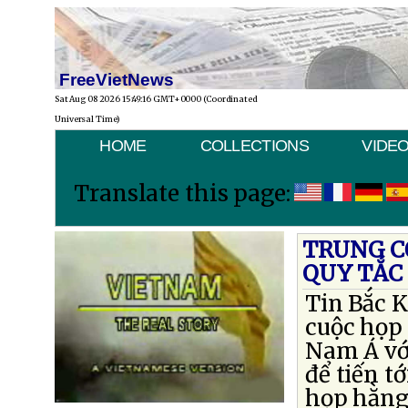
FreeVietNews
Sat Aug 08 2026 15:49:16 GMT+0000 (Coordinated
Universal Time)
HOME
COLLECTIONS
VIDE
Translate this page:
TRUNG C
QUY TẮC
Tin Bắc K
cuộc họp
Nam Á vớ
để tiến t
họp hằng