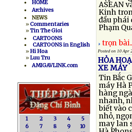
HOME
ASEAN và 
Archives
Kinh tron
NEWS
đầu phái
»
Commentaries
Phạm Quan
»
Tin The Gioi
CARTOONS
trọn bài..
CARTOONS in English
»
Hi Hoa
Posted on 10 Apr 
»
Luu Tru
HỎA HOẠ
AMIGAVLINK.com
XE MÁY
Tin Bắc 
máy Hà P
hàng ngàn
nhanh, nh
biết vào 
nhỏ, ngọn
1
2
3
4
5
may lan 
6
7
8
9
10
Hà Phong