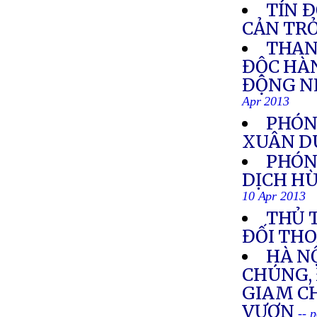
TÍN Ð
CẢN TR
THAN
ĐỘC HÀ
ĐỘNG N
Apr 2013
PHÓN
XUÂN D
PHÓN
DỊCH HÙ
10 Apr 2013
THỦ 
ĐỐI THO
HÀ NỘ
CHÚNG, 
GIAM C
VƯƠN
-- 