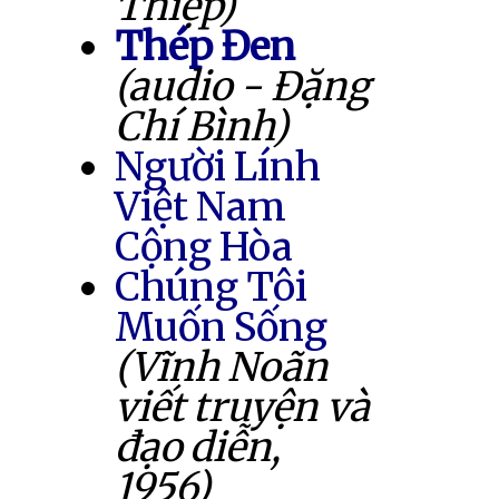
Thiệp)
Thép Đen
(audio - Đặng
Chí Bình)
Người Lính
Việt Nam
Cộng Hòa
Chúng Tôi
Muốn Sống
(Vĩnh Noãn
viết truyện và
đạo diễn,
1956)