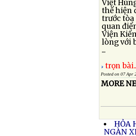
Việt Hùn
thể hiện 
trước tòa
quan điể
Viện Kiểm
lòng với 
...
trọn bài..
Posted on 07 Apr 
MORE NE
HỎA 
NGÀN X