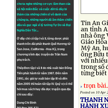
cho ta nghe những cơ cực lầm than của
xã hội miền Bắc và cuộc đời tù đày bi
thảm của những chiến sĩ vô danh của
chúng ta, những người đã âm thầm chiến
Tin An Gi
đấu và gục ngã vì lý tưởng
Tự Do
và
Đại
an tỉnh 
Nghĩa Dân Tộc
...
nhà ông 
Ở đây chỉ có tập I và II, từng được phát
Giáo Hòa
thanh trên đài phát thanh Quê Hương từ
Mỹ An, hu
San Jose, California - Hoa Kỳ, trong
ông Bửu t
chương trình đọc truyện do Trần Nam
với nhiề
phụ trách.
trong số
Thép Đen tập I và II do nhà xuất bản Đông
từng biết 
Tiến phát hành từ năm 1987. Đến năm
1991, tác giả tự xuất bản tập III và đến
trọn bài..
năm 2005 thì hoàn tất tập IV. Quý vị có thể
hỏi mua sách hay dĩa đọc truyện qua địa
Posted on 10 Apr 
chỉ sau đây:
THANH N
Dang Chi Binh
HÀNH XU