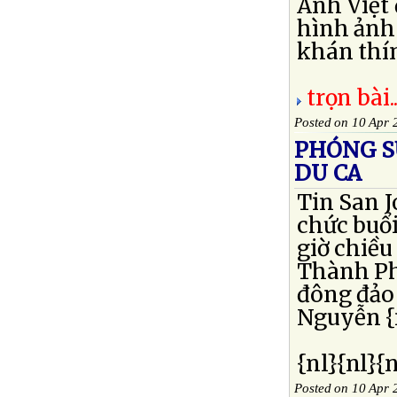
Anh Việt 
hình ảnh
khán thín
trọn bài..
Posted on 10 Apr 
PHÓNG S
DU CA
Tin San J
chức buổ
giờ chiều
Thành Phố
đông đảo 
Nguyễn {n
{nl}{nl}{
Posted on 10 Apr 