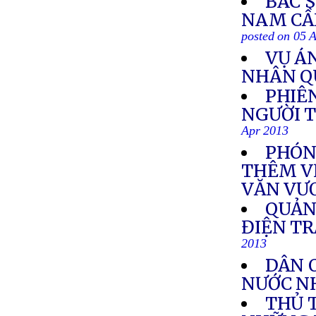
BÁC S
NAM CẦN
posted on 05 
VỤ Á
NHÂN Q
PHIÊ
NGƯỜI 
Apr 2013
PHÓNG
THÊM VỀ
VĂN VƯ
QUẢN
ĐIỆN T
2013
DÂN 
NƯỚC N
THỦ 