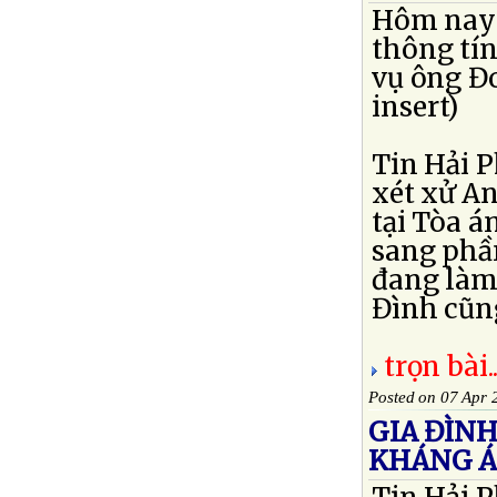
Hôm nay t
thông tín
vụ ông Đo
insert)
Tin Hải 
xét xử A
tại Tòa 
sang phầ
đang làm
Đình cũng
trọn bài..
Posted on 07 Apr 
GIA ĐÌN
KHÁNG 