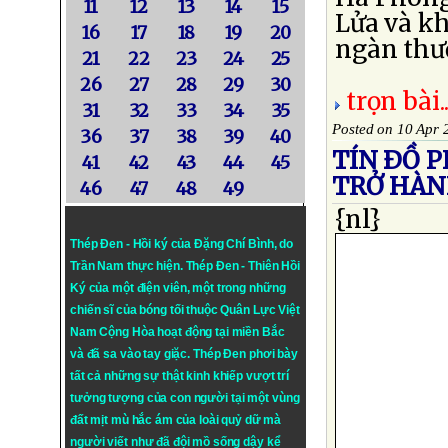
11
12
13
14
15
Lửa và k
16
17
18
19
20
ngàn thước
21
22
23
24
25
26
27
28
29
30
trọn bài..
31
32
33
34
35
Posted on 10 Apr 
36
37
38
39
40
TÍN ÐỒ P
41
42
43
44
45
TRỞ HÀN
46
47
48
49
{nl}
Thép Đen - Hồi ký của Đặng Chí Bình
, do
Trần Nam thực hiện.
Thép Đen
- Thiên Hồi
Ký của một điện viên, một trong những
chiến sĩ của bóng tối thuộc Quân Lực Việt
Nam Cộng Hòa hoạt động tại miền Bắc
và đã sa vào tay giặc. Thép Đen phơi bày
tất cả những sự thật kinh khiếp vượt trí
tưởng tượng của con người tại một vùng
đất mịt mù hắc ám của loài quỷ dữ mà
người viết như đã đội mồ sống dậy kể