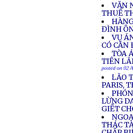
VĂN N
THUẾ T
HÀNG
ĐÌNH Ô
VỤ Á
CÓ CĂN 
TÒA 
TIÊN LÃ
posted on 02 
LÃO 
PARIS, 
PHÓNG
LỪNG D
GIẾT CH
NGOẠ
THÁC TÀ
CHẤP B