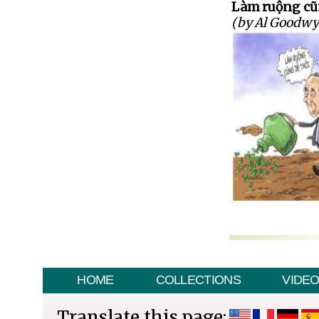
Làm ruộng cũ
(by Al Goodwy
HOME
COLLECTIONS
VIDE
Translate this page: