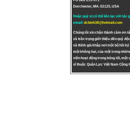
PO Box 255-571
Dorchester, MA. 02125, USA
Hoặc quý vị có thể liên lạc với tác 
email:
dcbinh38@hotmail.com
Chúng tôi xin chân thành cám ơn tá
và trân trọng giới thiệu đến quý độc
và thính giả khắp nơi một bộ hồi ký
một không hai, của một trong nhữn
viên hoạt động trong bóng tối, một 
sĩ thuộc Quân Lực Việt Nam Cộng 