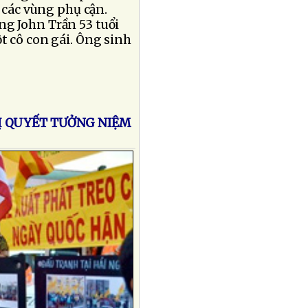
 các vùng phụ cận.
ng John Trần 53 tuổi
t cô con gái. Ông sinh
Ị QUYẾT TƯỞNG NIỆM