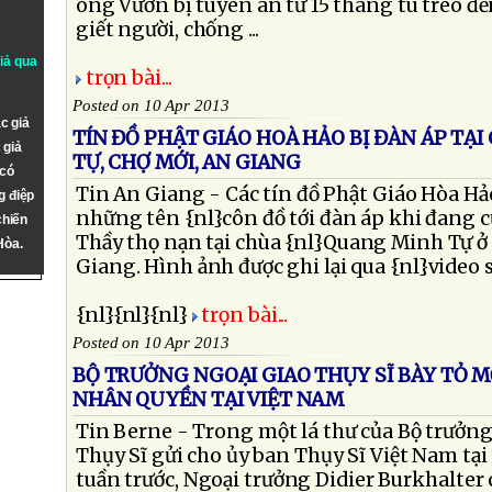
ông Vươn bị tuyên án từ 15 tháng tù treo đế
giết người, chống ...
giả qua
trọn bài...
Posted on 10 Apr 2013
c giả
TÍN ĐỒ PHẬT GIÁO HOÀ HẢO BỊ ĐÀN ÁP TẠ
 giả
TỰ, CHỢ MỚI, AN GIANG
 có
Tin An Giang - Các tín đồ Phật Giáo Hòa Hả
g điệp
những tên {nl}côn đồ tới đàn áp khi đang c
chiến
Thầy thọ nạn tại chùa {nl}Quang Minh Tự ở
Hòa.
Giang. Hình ảnh được ghi lại qua {nl}video sa
{nl}{nl}{nl}
trọn bài...
Posted on 10 Apr 2013
BỘ TRƯỞNG NGOẠI GIAO THỤY SĨ BÀY TỎ M
NHÂN QUYỀN TẠI VIỆT NAM
Tin Berne - Trong một lá thư của Bộ trưởng
Thụy Sĩ gửi cho ủy ban Thụy Sĩ Việt Nam tạ
tuần trước, Ngoại trưởng Didier Burkhalter 