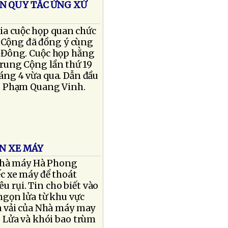
ỂN QUY TẮC ỨNG XỬ
gia cuộc họp quan chức
 Cộng đã đồng ý cùng
ển Đông. Cuộc họp hằng
rung Cộng lần thứ 19
háng 4 vừa qua. Dẫn đầu
g Phạm Quang Vinh.
ÀN XE MÁY
 Nhà máy Hà Phong
c xe máy để thoát
u rụi. Tin cho biết vào
ngọn lửa từ khu vực
a vải của Nhà máy may
 Lửa và khói bao trùm