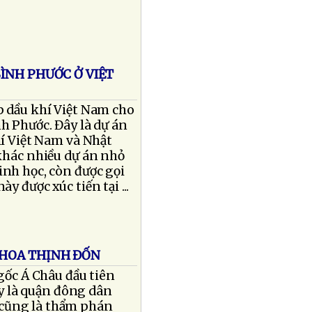
ÌNH PHƯỚC Ở VIỆT
p dầu khí Việt Nam cho
nh Phước. Đây là dự án
hí Việt Nam và Nhật
 khác nhiều dự án nhỏ
inh học, còn được gọi
 được xúc tiến tại ...
 HOA THỊNH ĐỐN
gốc Á Châu đầu tiên
y là quận đông dân
 cũng là thẩm phán