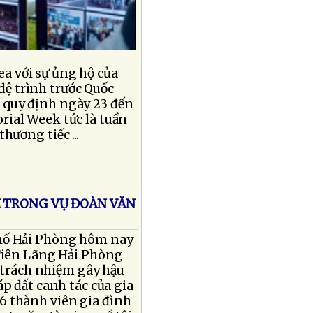
a với sự ủng hộ của
đệ trình trước Quốc
, quy định ngày 23 đến
rial Week tức là tuần
ương tiếc ...
M TRONG VỤ ĐOÀN VĂN
hố Hải Phòng hôm nay
Tiên Lãng Hải Phòng
u trách nhiệm gây hậu
p đất canh tác của gia
6 thành viên gia đình