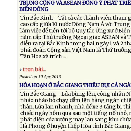
TRUNG CỘNG VÀ ASEAN ĐỒNG Ý PHÁT TRI
BIỂN ĐÔNG
Tin Bắc Kinh - Tất cả các thành viên tham 
cao cấp giữa 10 nước Đông Nam Á với Trung
làm việc để tiến tới bộ Quy tắc Ứng xử ở Bi
năm cấp Thứ trưởng Ngoại giao ASEAN và T
diễn ra tại Bắc Kinh trong hai ngày 1 và 2 t
phái đoàn Cộng sản Việt Nam là Thứ trưởn
Tân Hoa xã trích ...
trọn bài...
Posted on 10 Apr 2013
HỎA HOẠN Ở BẮC GIANG THIÊU RỤI CẢ NG
Tin Bắc Giang - Lửa bùng lên, công nhân
nháo nhào bỏ chạy, dẫm lên hàng ngàn chiế
thân. Lửa lan nhanh, nhà để xe 3 tầng bị thiê
chiều ngày hôm qua sau một tiếng nổ nhỏ, 
phát điện của xưởng may lan sang khu chứ
Hà Phong ở huyện Hiệp Hòa tỉnh Bắc Giang.