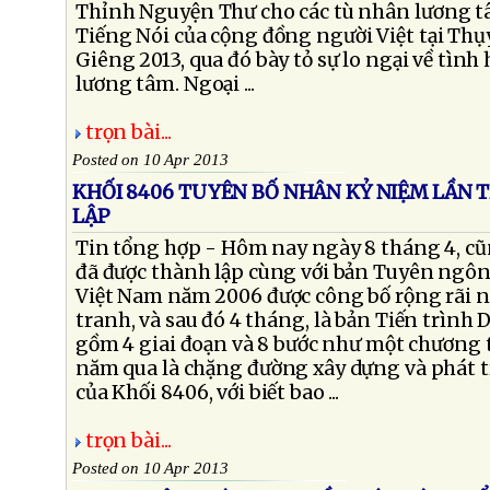
Thỉnh Nguyện Thư cho các tù nhân lương t
Tiếng Nói của cộng đồng người Việt tại Thụ
Giêng 2013, qua đó bày tỏ sự lo ngại về tình
lương tâm. Ngoại ...
trọn bài...
Posted on 10 Apr 2013
KHỐI 8406 TUYÊN BỐ NHÂN KỶ NIỆM LẦN 
LẬP
Tin tổng hợp - Hôm nay ngày 8 tháng 4, cũ
đã được thành lập cùng với bản Tuyên ngôn
Việt Nam năm 2006 được công bố rộng rãi n
tranh, và sau đó 4 tháng, là bản Tiến trình
gồm 4 giai đoạn và 8 bước như một chương 
năm qua là chặng đường xây dựng và phát
của Khối 8406, với biết bao ...
trọn bài...
Posted on 10 Apr 2013