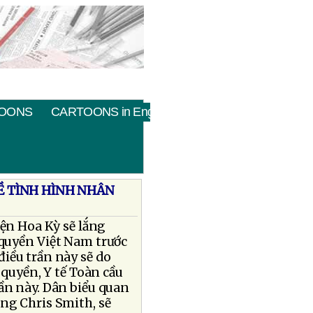
OONS
CARTOONS in English
VỀ TÌNH HÌNH NHÂN
ện Hoa Kỳ sẽ lắng
 quyền Việt Nam trước
điều trần này sẽ do
 quyền, Y tế Toàn cầu
ần này. Dân biểu quan
ng Chris Smith, sẽ