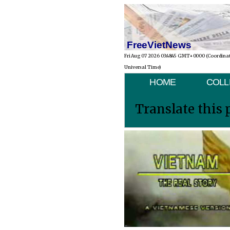
FreeVietNews
Fri Aug 07 2026 03:48:45 GMT+0000 (Coordina
Universal Time)
HOME
COLL
Translate this 