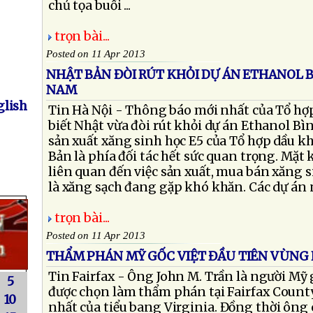
chủ tọa buổi ...
trọn bài...
Posted on 11 Apr 2013
NHẬT BẢN ĐÒI RÚT KHỎI DỰ ÁN ETHANOL B
NAM
lish
Tin Hà Nội - Thông báo mới nhất của Tổ hợ
biết Nhật vừa đòi rút khỏi dự án Ethanol Bì
sản xuất xăng sinh học E5 của Tổ hợp dầu k
Bản là phía đối tác hết sức quan trọng. Mặt
liên quan đến việc sản xuất, mua bán xăng s
là xăng sạch đang gặp khó khăn. Các dự án này
trọn bài...
Posted on 11 Apr 2013
THẨM PHÁN MỸ GỐC VIỆT ĐẦU TIÊN VÙNG
Tin Fairfax - Ông John M. Trần là người Mỹ 
5
được chọn làm thẩm phán tại Fairfax Count
10
nhất của tiểu bang Virginia. Đồng thời ông