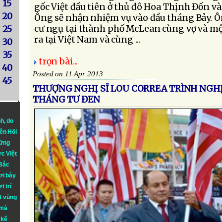
15
gốc Việt đầu tiên ở thủ đô Hoa Thịnh Đốn và
20
Ông sẽ nhận nhiệm vụ vào đầu tháng Bảy. Ô
cư ngụ tại thành phố McLean cùng vợ và mộ
25
ra tại Việt Nam và cùng ...
30
35
trọn bài...
40
Posted on 11 Apr 2013
45
THƯỢNG NGHỊ SĨ LOU CORREA TRÌNH NGH
THÁNG TƯ ĐEN
nh
, do
iên Hồi
hững
ực Việt
 Bắc
ơi bày
t trí
t vùng
 mà
 kể