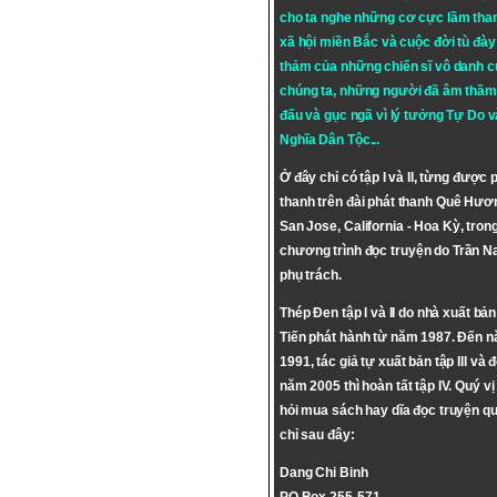
cho ta nghe những cơ cực lầm tha
xã hội miền Bắc và cuộc đời tù đày 
thảm của những chiến sĩ vô danh c
chúng ta, những người đã âm thầm
đấu và gục ngã vì lý tưởng
Tự Do
v
Nghĩa Dân Tộc
...
Ở đây chỉ có tập I và II, từng được 
thanh trên đài phát thanh Quê Hươ
San Jose, California - Hoa Kỳ, tron
chương trình đọc truyện do Trần 
phụ trách.
Thép Đen tập I và II do nhà xuất bả
Tiến phát hành từ năm 1987. Đến 
1991, tác giả tự xuất bản tập III và 
năm 2005 thì hoàn tất tập IV. Quý vị
hỏi mua sách hay dĩa đọc truyện qu
chỉ sau đây:
Dang Chi Binh