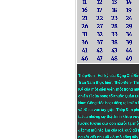
11
12
13
14
16
17
18
19
21
22
23
24
26
27
28
29
31
32
33
34
36
37
38
39
41
42
43
44
46
47
48
49
Thép Đen - Hồi ký của Đặng Chí Bì
Trần Nam thực hiện.
Thép Đen
- Th
Ký của một điện viên, một trong n
chiến sĩ của bóng tối thuộc Quân L
Nam Cộng Hòa hoạt động tại miền
và đã sa vào tay giặc. Thép Đen ph
tất cả những sự thật kinh khiếp vượ
tưởng tượng của con người tại mộ
đất mịt mù hắc ám của loài quỷ dữ
người viết như đã đội mồ sống dậy