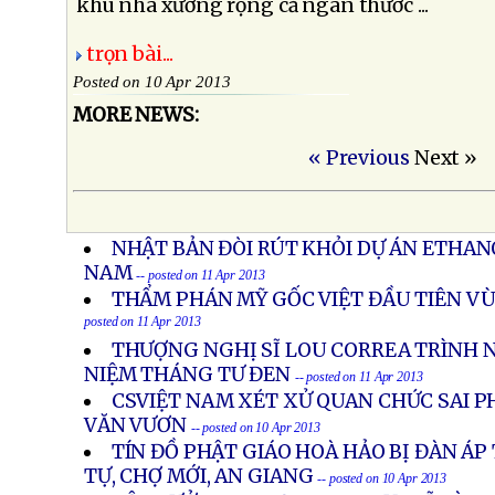
khu nhà xưởng rộng cả ngàn thước ...
trọn bài...
Posted on 10 Apr 2013
MORE NEWS:
« Previous
Next »
NHẬT BẢN ĐÒI RÚT KHỎI DỰ ÁN ETHAN
NAM
-- posted on 11 Apr 2013
THẨM PHÁN MỸ GỐC VIỆT ĐẦU TIÊN V
posted on 11 Apr 2013
THƯỢNG NGHỊ SĨ LOU CORREA TRÌNH 
NIỆM THÁNG TƯ ĐEN
-- posted on 11 Apr 2013
CSVIỆT NAM XÉT XỬ QUAN CHỨC SAI 
VĂN VƯƠN
-- posted on 10 Apr 2013
TÍN ĐỒ PHẬT GIÁO HOÀ HẢO BỊ ĐÀN Á
TỰ, CHỢ MỚI, AN GIANG
-- posted on 10 Apr 2013