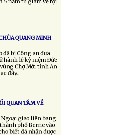
n 5 năm tù giam về tội
I CHÙA QUANG MINH
o đã bị Công an đưa
ử hành lễ kỷ niệm Đức
 vùng Chợ Mới tỉnh An
u đây...
ỐI QUAN TÂM VỀ
 Ngoại giao liên bang
i thành phố Berne vào
cho biết đã nhận được