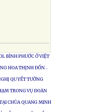
OL BÌNH PHƯỚC Ở VIỆT
ÙNG HOA THỊNH ĐỐN
--
NGHỊ QUYẾT TƯỞNG
PHẠM TRONG VỤ ĐOÀN
P TẠI CHÙA QUANG MINH