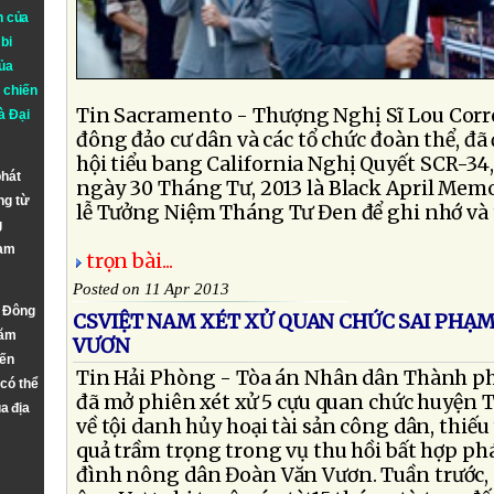
n của
bi
ủa
 chiến
Tin Sacramento - Thượng Nghị Sĩ Lou Corre
à
Đại
đông đảo cư dân và các tổ chức đoàn thể, đã 
hội tiểu bang California Nghị Quyết SCR-34
phát
ngày 30 Tháng Tư, 2013 là Black April Memo
ng từ
lễ Tưởng Niệm Tháng Tư Đen để ghi nhớ và th
g
Nam
trọn bài...
Posted on 11 Apr 2013
n Đông
CSVIỆT NAM XÉT XỬ QUAN CHỨC SAI PHẠ
năm
VƯƠN
đến
Tin Hải Phòng - Tòa án Nhân dân Thành p
 có thể
đã mở phiên xét xử 5 cựu quan chức huyện 
a địa
về tội danh hủy hoại tài sản công dân, thiế
quả trầm trọng trong vụ thu hồi bất hợp phá
đình nông dân Đoàn Văn Vươn. Tuần trước, 