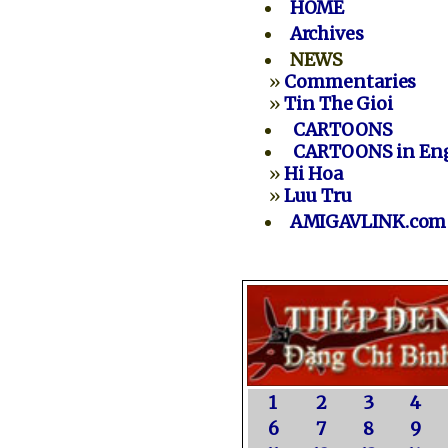
HOME
Archives
NEWS
»
Commentaries
»
Tin The Gioi
CARTOONS
CARTOONS in Eng
»
Hi Hoa
»
Luu Tru
AMIGAVLINK.com
1
2
3
4
6
7
8
9