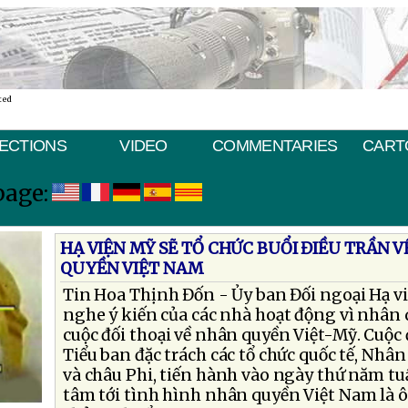
ted
ECTIONS
VIDEO
COMMENTARIES
CART
page:
HẠ VIỆN MỸ SẼ TỔ CHỨC BUỔI ĐIỀU TRẦN 
QUYỀN VIỆT NAM
Tin Hoa Thịnh Đốn - Ủy ban Đối ngoại Hạ vi
nghe ý kiến của các nhà hoạt động vì nhân
cuộc đối thoại về nhân quyền Việt-Mỹ. Cuộc 
Tiểu ban đặc trách các tổ chức quốc tế, Nhân
và châu Phi, tiến hành vào ngày thứ năm tu
tâm tới tình hình nhân quyền Việt Nam là ô