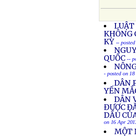
LUẬT
KHÔNG 
KỲ
-- poste
NGUY
QUỐC
-- 
NÔNG
- posted on 18
DÂN 
YẾN MẮ
DÂN 
ĐƯỢC ĐĂ
DẦU CỦA
on 16 Apr 201
MỘT 