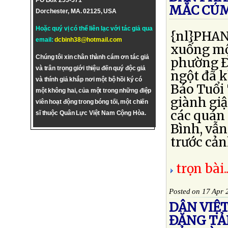
PO Box 255-571
MẮC CÚM
Dorchester, MA. 02125, USA
Hoặc quý vị có thể liên lạc với tác giả qua
{nl}PHAN
email:
dcbinh38@hotmail.com
xuống mộ
Chúng tôi xin chân thành cám ơn tác giả
phường Ð
và trân trọng giới thiệu đến quý độc giả
ngột đã 
và thính giả khắp nơi một bộ hồi ký có
Báo Tuổi 
một không hai, của một trong những điệp
giành giậ
viên hoạt động trong bóng tối, một chiến
các quán 
sĩ thuộc Quân Lực Việt Nam Cộng Hòa.
Bình, vẫn
trước cản
trọn bài..
Posted on 17 Apr 
DÂN VIỆ
ĐĂNG TẢ