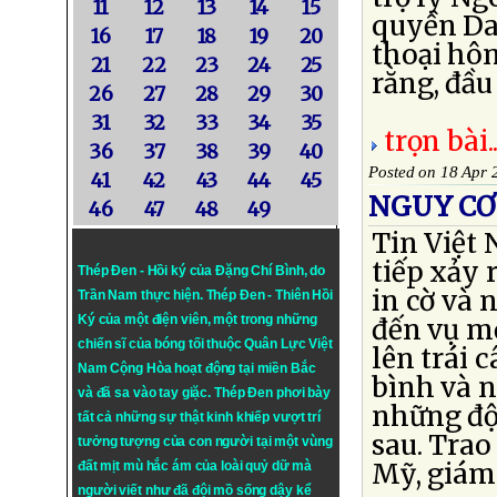
11
12
13
14
15
quyền Dan
16
17
18
19
20
thoại hôm
21
22
23
24
25
rằng, đầu 
26
27
28
29
30
31
32
33
34
35
trọn bài..
36
37
38
39
40
Posted on 18 Apr 
41
42
43
44
45
NGUY CƠ
46
47
48
49
Tin Việt 
tiếp xảy 
Thép Đen - Hồi ký của Đặng Chí Bình
, do
in cờ và 
Trần Nam thực hiện.
Thép Đen
- Thiên Hồi
Ký của một điện viên, một trong những
đến vụ mộ
chiến sĩ của bóng tối thuộc Quân Lực Việt
lên trái 
Nam Cộng Hòa hoạt động tại miền Bắc
bình và n
và đã sa vào tay giặc. Thép Đen phơi bày
những độn
tất cả những sự thật kinh khiếp vượt trí
sau. Trao
tưởng tượng của con người tại một vùng
Mỹ, giám 
đất mịt mù hắc ám của loài quỷ dữ mà
người viết như đã đội mồ sống dậy kể