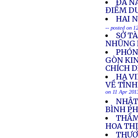
ĐÀ N
ĐIỂM D
HAI 
-- posted on 1
SỞ T
NHŨNG
PHÓNG
GÒN KI
CHÍCH D
HẠ VI
VỀ TÌN
on 11 Apr 201
NHẬT
BÌNH P
THẨM
HOA TH
THƯỢ