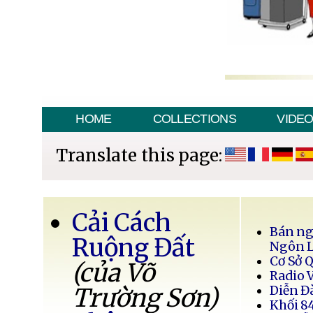
HOME
COLLECTIONS
VIDE
Translate this page:
Cải Cách
Bán ng
Ruộng Đất
Ngôn 
Cơ Sở 
(của Võ
Radio 
Trường Sơn)
Diễn Đ
Khối 8