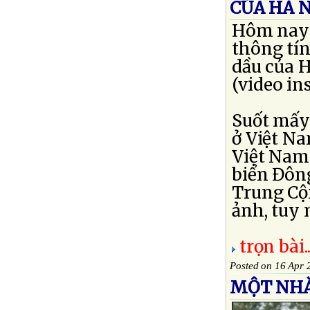
CỦA HÀ N
Hôm nay 
thông tín
dầu của H
(video ins
Suốt mấy 
ở Việt N
Việt Nam
biển Đông
Trung Cộn
ảnh, tuy 
trọn bài..
Posted on 16 Apr 
MỘT NHÀ