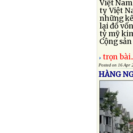
Việt Nam 
ty Việt N
những kế
lại đổ vố
tỷ mỹ ki
Cộng sản 
trọn bài..
Posted on 16 Apr 
HÀNG NG