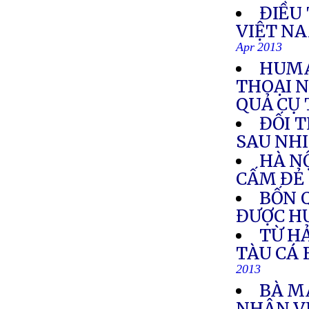
ĐIỀU
VIỆT NA
Apr 2013
HUMA
THOẠI 
QUẢ CỤ
ĐỐI 
SAU NH
HÀ NỘ
CẤM ĐẺ
BỐN 
ĐƯỢC H
TỪ H
TÀU CÁ 
2013
BÀ M
NHÂN V