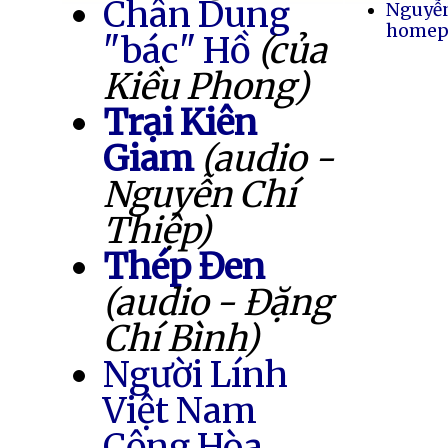
Chân Dung
Nguyễ
homep
"bác" Hồ
(của
Kiều Phong)
Trại Kiên
Giam
(audio -
Nguyễn Chí
Thiệp)
Thép Đen
(audio - Đặng
Chí Bình)
Người Lính
Việt Nam
Cộng Hòa