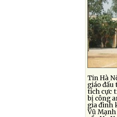
Tin Hà N
giáo đấu
tích cực 
bị công a
gia đình 
Vũ Mạnh 