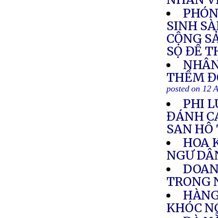
PHÓN
SINH SÀ
CỘNG SẢ
SỌ ĐỂ T
NHÂN
THỀM Đ
posted on 12 
PHI L
ĐÁNH C
SAN HÔ
HOA 
NGƯ DÂ
DOAN
TRONG 
HÀNG
KHÓC N