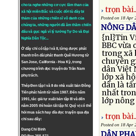
cho ta nghe những cơ cực lầm than của
trọn bài..
xã hội miền Bắc và cuộc đời tù đày bi
Posted on 18 Apr 
thảm của những chiến sĩ vô danh của
chúng ta, những người đã âm thầm chiến
NÔNG DÂ
đấu và gục ngã vì lý tưởng
Tự Do
và
Đại
{nl}Tin V
Nghĩa Dân Tộc
...
BBC vừa c
Ở đây chỉ có tập I và II, từng được phát
trong xã 
thanh trên đài phát thanh Quê Hương từ
chuyên gi
San Jose, California - Hoa Kỳ, trong
dân Việt
chương trình đọc truyện do Trần Nam
lớp xã hộ
phụ trách.
dân là tầ
Thép Đen tập I và II do nhà xuất bản Đông
nhất trong
Tiến phát hành từ năm 1987. Đến năm
lớp nông 
1991, tác giả tự xuất bản tập III và đến
năm 2005 thì hoàn tất tập IV. Quý vị có thể
hỏi mua sách hay dĩa đọc truyện qua địa
trọn bài..
chỉ sau đây:
Posted on 18 Apr 
Dang Chi Binh
DÂN PHA