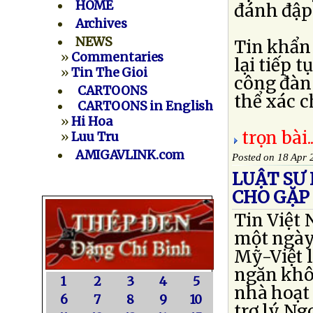
HOME
đánh đập 
Archives
NEWS
Tin khẩn
»
Commentaries
lại tiếp 
»
Tin The Gioi
công đàn 
CARTOONS
thể xác c
CARTOONS in English
»
Hi Hoa
trọn bài..
»
Luu Tru
AMIGAVLINK.com
Posted on 18 Apr 
LUẬT SƯ
CHO GẶP
Tin Việt 
một ngày 
Mỹ-Việt l
ngăn khô
1
2
3
4
5
nhà hoạt
6
7
8
9
10
trợ lý Ng