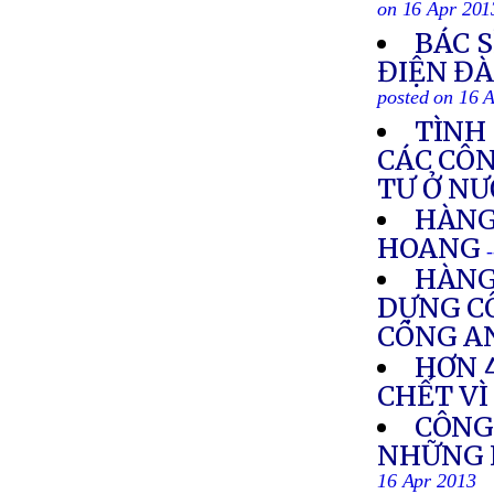
on 16 Apr 201
BÁC 
ĐIỆN Đ
posted on 16 
TÌNH 
CÁC CÔN
TƯ Ở N
HÀNG 
HOANG
HÀNG
DỰNG CÔ
CÔNG A
HƠN 
CHẾT VÌ
CÔNG
NHỮNG 
16 Apr 2013