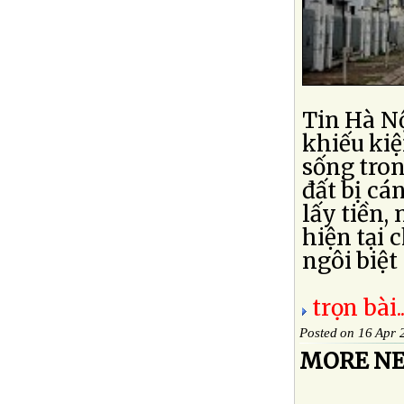
Tin Hà N
khiếu kiệ
sống tron
đất bị cá
lấy tiền,
hiện tại 
ngôi biệt 
trọn bài..
Posted on 16 Apr 
MORE NE