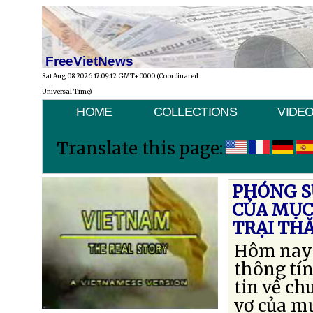
FreeVietNews
Sat Aug 08 2026 17:09:12 GMT+0000 (Coordinated
Universal Time)
HOME
COLLECTIONS
VIDE
Translate this page:
PHÓNG S
CỦA MỤC
TRẠI TH
Hôm nay t
thông tín
tin về ch
vợ của m