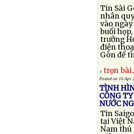
Tin Sài G
nhân quy
vào ngày
buổi họp,
trưởng H
điện thoạ
Gòn để tì
trọn bài..
Posted on 16 Apr 
TÌNH HÌN
CÔNG TY 
NƯỚC NG
Tin Saigo
tại Việt 
Nam thú 