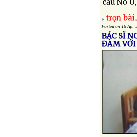
cầu No U,
trọn bài..
Posted on 16 Apr 
BÁC SĨ N
ĐÀM VỚI