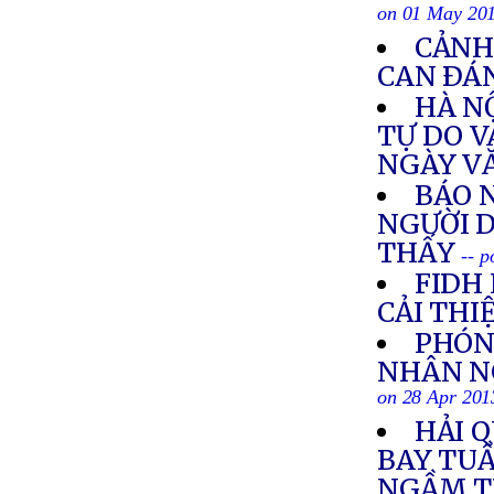
on 01 May 20
CẢNH
CAN ÐÁ
HÀ N
TỰ DO V
NGÀY VĂ
BÁO 
NGƯỜI 
THẤY
-- 
FIDH
CẢI TH
PHÓN
NHÂN NG
on 28 Apr 201
HẢI 
BAY TUẦ
NGẦM T