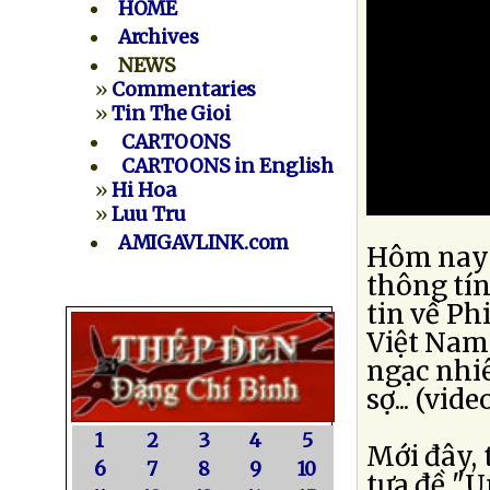
HOME
Archives
NEWS
»
Commentaries
»
Tin The Gioi
CARTOONS
CARTOONS in English
»
Hi Hoa
»
Luu Tru
AMIGAVLINK.com
Hôm nay t
thông tín
tin về Ph
Việt Nam
ngạc nhi
sợ... (vide
1
2
3
4
5
Mới đây, 
6
7
8
9
10
tựa đề "