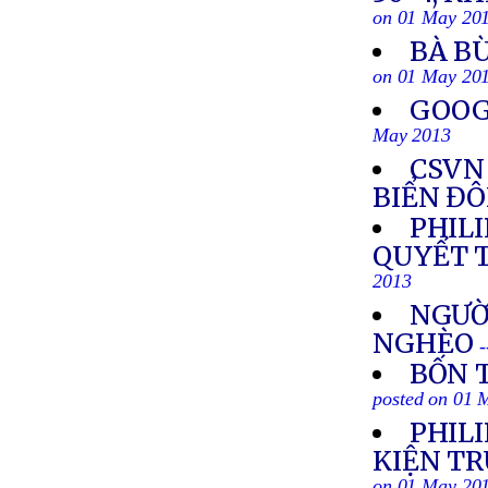
on 01 May 20
BÀ B
on 01 May 20
GOOG
May 2013
CSVN
BIỂN Đ
PHILI
QUYẾT 
2013
NGƯỜI
NGHÈO
BỐN 
posted on 01 
PHIL
KIỆN TR