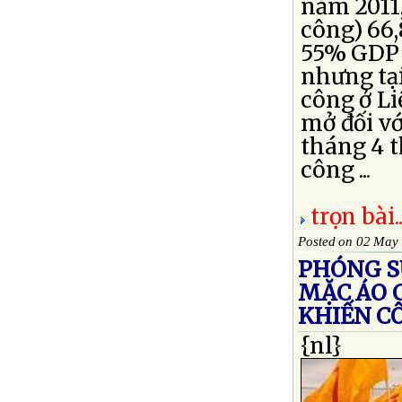
năm 2011
công) 66
55% GDP 
nhưng tạ
công ở L
mở đối vớ
tháng 4 t
công ...
trọn bài..
Posted on 02 May
PHÓNG SỰ
MẶC ÁO C
KHIẾN C
{nl}