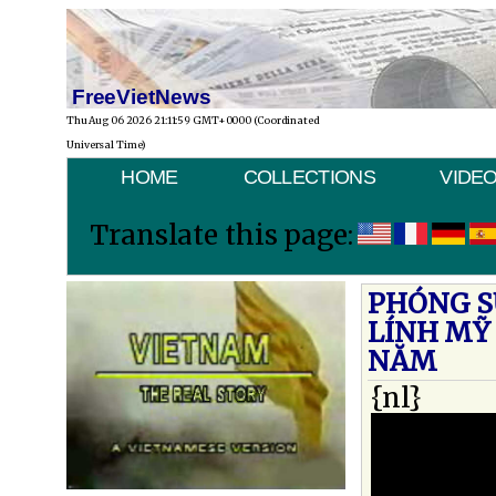
FreeVietNews
Thu Aug 06 2026 21:11:59 GMT+0000 (Coordinated
Universal Time)
HOME
COLLECTIONS
VIDE
Translate this page:
PHÓNG SỰ
LÍNH MỸ 
NĂM
{nl}