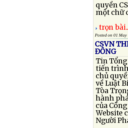
quyền CS
một chữ c
trọn bài..
Posted on 01 May
CSVN TH
ĐÔNG
Tin Tổng 
tiến trìn
chủ quyền
về Luật B
Tòa Trọng
hành phá
của Công 
Website c
Người Ph