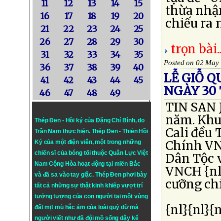
11
12
13
14
15
thừa nhận
16
17
18
19
20
chiếu ra m
21
22
23
24
25
26
27
28
29
30
trọn bài..
31
32
33
34
35
Posted on 02 May
36
37
38
39
40
LỄ GIỖ 
41
42
43
44
45
NGÀY 30
46
47
48
49
TIN SAN 
năm. Khu
Thép Đen - Hồi ký của Đặng Chí Bình
, do
Cali đều
Trần Nam thực hiện.
Thép Đen
- Thiên Hồi
Chính VN
Ký của một điện viên, một trong những
chiến sĩ của bóng tối thuộc Quân Lực Việt
Dân Tộc 
Nam Cộng Hòa hoạt động tại miền Bắc
VNCH {nl
và đã sa vào tay giặc. Thép Đen phơi bày
cưỡng ch
tất cả những sự thật kinh khiếp vượt trí
tưởng tượng của con người tại một vùng
{nl}{nl}{
đất mịt mù hắc ám của loài quỷ dữ mà
người viết như đã đội mồ sống dậy kể