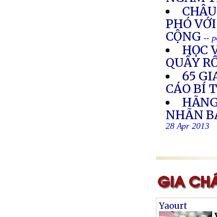
CHÂU
PHÓ VỚ
CỘNG
-- 
HỌC V
QUẤY R
65 GI
CÁO BÍ 
HÃNG
NHÃN B
28 Apr 2013
Yaourt