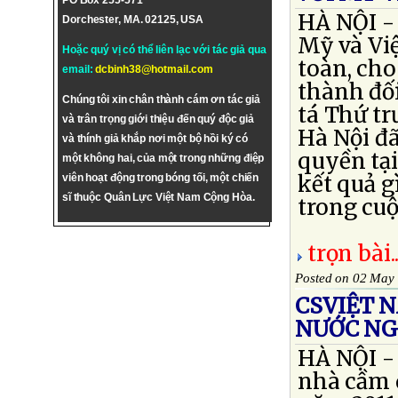
PO Box 255-571
HÀ NỘI - 
Dorchester, MA. 02125, USA
Mỹ và Vi
Hoặc quý vị có thể liên lạc với tác giả qua
toàn, cho
email:
dcbinh38@hotmail.com
thành đối
Chúng tôi xin chân thành cám ơn tác giả
tá Thứ tr
và trân trọng giới thiệu đến quý độc giả
Hà Nội đã
và thính giả khắp nơi một bộ hồi ký có
quyền tại
một không hai, của một trong những điệp
kết quả g
viên hoạt động trong bóng tối, một chiến
sĩ thuộc Quân Lực Việt Nam Cộng Hòa.
trong cuộc
trọn bài..
Posted on 02 May
CSVIỆT 
NƯỚC NG
HÀ NỘI - 
nhà cầm 