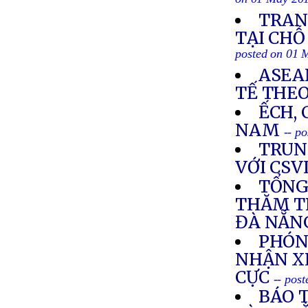
on 01 May 20
TRAN
TẠI CHỖ
posted on 01 
ASEA
TẾ THE
ẾCH,
NAM
-- p
TRUN
VỚI CS
TỔNG
THĂM T
ĐÀ NẴN
PHÓN
NHẬN X
CỰC
-- pos
BÁO 