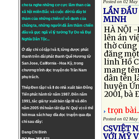
Posted on 02 May
cho ta nghe những cơ cực lầm than của
LẦN ĐẦU 
xã hội miền Bắc và cuộc đời tù đày bi
MINH
thảm của những chiến sĩ vô danh của
chúng ta, những người đã âm thầm chiến
HÀ NỘI -L
đấu và gục ngã vì lý tưởng
Tự Do
và
Đại
lên án vi
Nghĩa Dân Tộc
...
thờ cúng 
Ở đây chỉ có tập I và II, từng được phát
đăng một 
thanh trên đài phát thanh Quê Hương từ
linh Hồ C
San Jose, California - Hoa Kỳ, trong
mang tên
chương trình đọc truyện do Trần Nam
dân tên l
phụ trách.
huyện Ứng
Thép Đen tập I và II do nhà xuất bản Đông
2001, bà 
Tiến phát hành từ năm 1987. Đến năm
1991, tác giả tự xuất bản tập III và đến
trọn bài..
năm 2005 thì hoàn tất tập IV. Quý vị có thể
hỏi mua sách hay dĩa đọc truyện qua địa
Posted on 02 May
chỉ sau đây:
CSVIỆT 
Dang Chi Binh
VỚI MỸ 