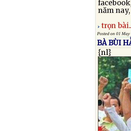
facebook,
năm nay, 
trọn bài..
Posted on 01 May
BÀ BÙI H
{nl}