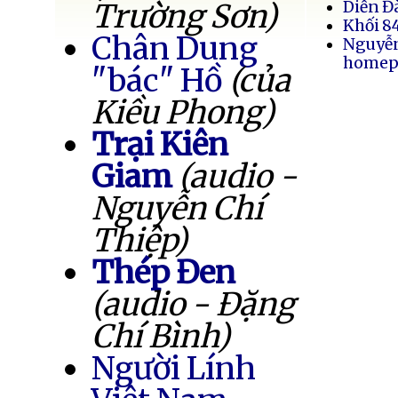
Trường Sơn)
Diễn Đ
Khối 8
Chân Dung
Nguyễ
homep
"bác" Hồ
(của
Kiều Phong)
Trại Kiên
Giam
(audio -
Nguyễn Chí
Thiệp)
Thép Đen
(audio - Đặng
Chí Bình)
Người Lính