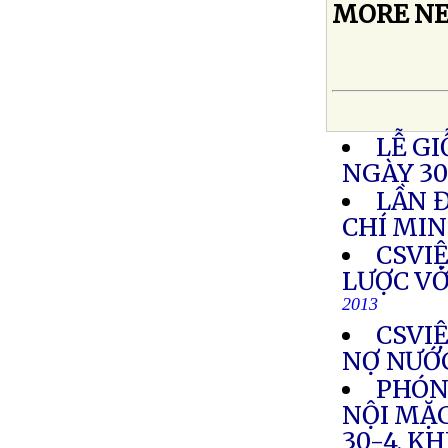
MORE NE
LỄ G
NGÀY 3
LẦN 
CHÍ MI
CSVI
LƯỢC VỚ
2013
CSVI
NỢ NƯỚ
PHÓN
NỘI MẶC
30-4, K