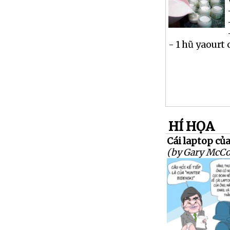
- 1 hũ yaourt 
HÍ HỌA
Cái laptop của
(by Gary McCo