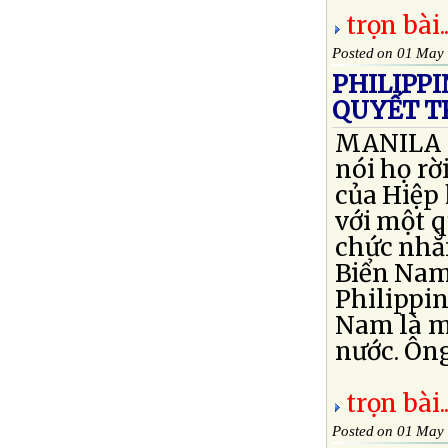
trọn bài..
Posted on 01 May
PHILIPPI
QUYẾT T
MANILA —
nói họ rờ
của Hiệp 
với một q
chức nhằm
Biển Nam
Philippin
Nam là mộ
nước. Ông 
trọn bài..
Posted on 01 May