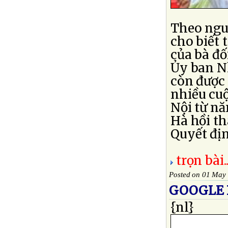
Theo ngu
cho biết 
của bà đố
Ủy ban N
còn được 
nhiều cu
Nội từ nă
Hà hồi th
Quyết địn
trọn bài..
Posted on 01 May
GOOGLE 
{nl}