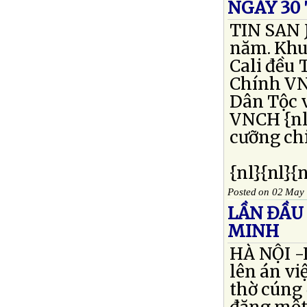
NGÀY 30
TIN SAN 
năm. Khu
Cali đều
Chính VN
Dân Tộc 
VNCH {nl
cưỡng ch
{nl}{nl}{
Posted on 02 May
LẦN ĐẦU 
MINH
HÀ NỘI -L
lên án vi
thờ cúng 