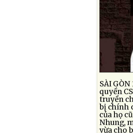
SÀI GÒN 2
quyền CSV
truyền c
bị chính
của họ c
Nhung, m
vừa cho bi