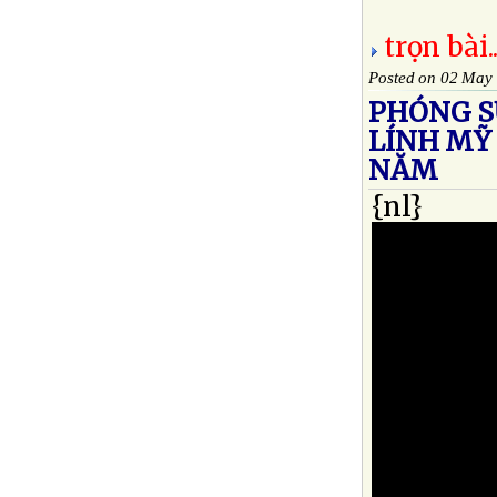
trọn bài..
Posted on 02 May
PHÓNG SỰ
LÍNH MỸ 
NĂM
{nl}