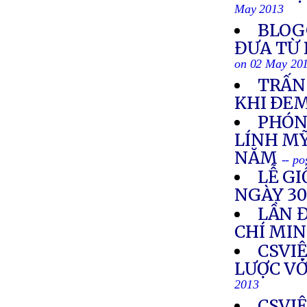
May 2013
BLOG
ĐƯA TỪ 
on 02 May 20
TRẤN
KHI ÐE
PHÓNG
LÍNH MỸ
NĂM
-- p
LỄ G
NGÀY 3
LẦN 
CHÍ MI
CSVI
LƯỢC VỚ
2013
CSVI