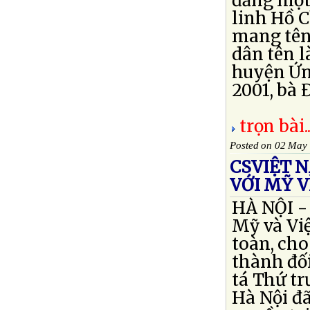
đăng một 
linh Hồ C
mang tên
dân tên l
huyện Ứng
2001, bà 
trọn bài..
Posted on 02 May
CSVIỆT 
VỚI MỸ 
HÀ NỘI - 
Mỹ và Vi
toàn, cho
thành đối
tá Thứ tr
Hà Nội đã