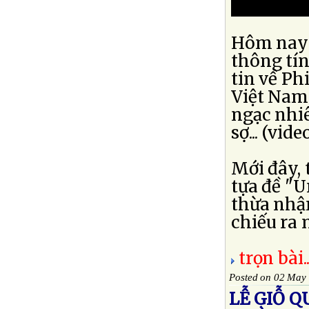
Hôm nay t
thông tín
tin về Ph
Việt Nam
ngạc nhi
sợ... (vide
Mới đây, 
tựa đề "
thừa nhận
chiếu ra m
trọn bài..
Posted on 02 May
LỄ GIỖ 