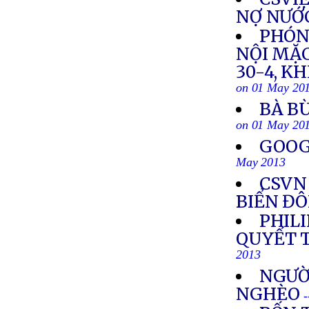
NỢ NƯỚ
PHÓN
NỘI MẶC
30-4, K
on 01 May 20
BÀ B
on 01 May 20
GOOG
May 2013
CSVN
BIỂN Đ
PHILI
QUYẾT 
2013
NGƯỜI
NGHÈO