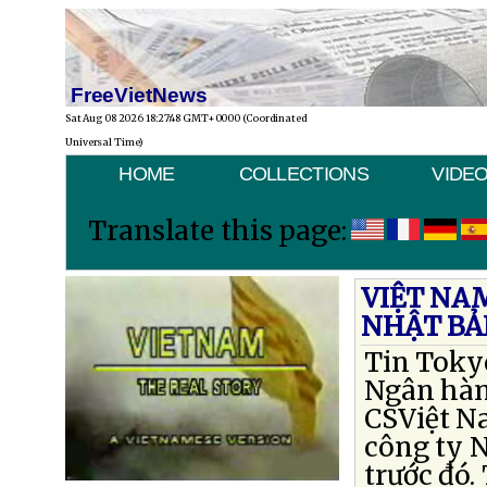
FreeVietNews
Sat Aug 08 2026 18:27:48 GMT+0000 (Coordinated
Universal Time)
HOME
COLLECTIONS
VIDE
Translate this page:
VIỆT NA
NHẬT BẢ
Tin Toky
Ngân hàng
CSViệt N
công ty N
trước đó.