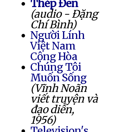
Thép Đen
(audio - Đặng
Chí Bình)
Người Lính
Việt Nam
Cộng Hòa
Chúng Tôi
Muốn Sống
(Vĩnh Noãn
viết truyện và
đạo diễn,
1956)
Television's