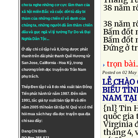
cho ta nghe những cơ cực lầm than của
38 năm r
xã hội miền Bắc và cuộc đời tù đày bi
thảm của những chiến sĩ vô danh của
38 năm rồ
chúng ta, những người đã âm thầm chiến
Bấm đốt 
đấu và gục ngã vì lý tưởng
Tự Do
và
Đại
Bấm đốt 
Nghĩa Dân Tộc
...
Ðứng ở t
Ở đây chỉ có tập I và II, từng được phát
thanh trên đài phát thanh Quê Hương từ
trọn bài..
San Jose, California - Hoa Kỳ, trong
chương trình đọc truyện do Trần Nam
Posted on 02 May
phụ trách.
LỄ CHÀO 
Thép Đen tập I và II do nhà xuất bản Đông
BIỂU TÌN
Tiến phát hành từ năm 1987. Đến năm
NAM TẠI
1991, tác giả tự xuất bản tập III và đến
{nl} Tin
năm 2005 thì hoàn tất tập IV. Quý vị có thể
quốc gia
hỏi mua sách hay dĩa đọc truyện qua địa
chỉ sau đây:
Virginia 
tháng 4, 
Dang Chi Binh