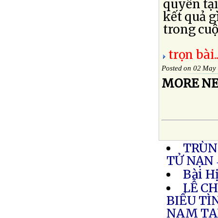
quyền tại
kết quả g
trong cuộc
trọn bài..
Posted on 02 May
MORE NE
TRÙN
TỬ NẠN
Bài H
LỄ C
BIỂU TÌ
NAM TẠ