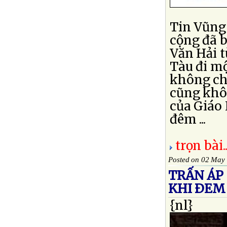
Tin Vũng 
cộng đã 
Văn Hải 
Tàu đi m
không ch
cũng khô
của Giáo 
đêm ...
trọn bài..
Posted on 02 May
TRẤN ÁP
KHI ÐEM
{nl}