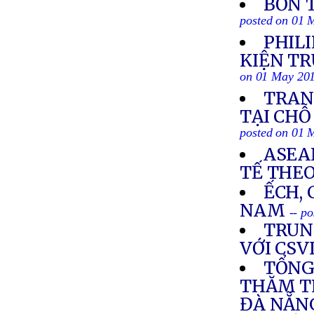
BỐN 
posted on 01 
PHIL
KIỆN TR
on 01 May 20
TRAN
TẠI CHỖ
posted on 01 
ASEA
TẾ THE
ẾCH,
NAM
-- p
TRUN
VỚI CS
TỔNG
THĂM T
ĐÀ NẴN