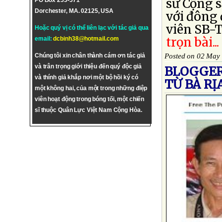
sứ Cộng 
PO Box 255-571
Dorchester, MA. 02125, USA
với đông
viên SB-T
Hoặc quý vị có thể liên lạc với tác giả qua
trọn bài...
email:
dcbinh38@hotmail.com
Chúng tôi xin chân thành cám ơn tác giả
Posted on 02 May
và trân trọng giới thiệu đến quý độc giả
BLOGGER
và thính giả khắp nơi một bộ hồi ký có
TỪ BÀ R
một không hai, của một trong những điệp
viên hoạt động trong bóng tối, một chiến
sĩ thuộc Quân Lực Việt Nam Cộng Hòa.