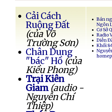
Cải Cách
Bán ng
Ruộng Đất
Ngôn 
Cơ Sở 
(của Võ
Radio 
Trường Sơn)
Diễn Đ
Khối 8
Chân Dung
Nguyễ
homep
"bác" Hồ
(của
Kiều Phong)
Trại Kiên
Giam
(audio -
Nguyễn Chí
Thiệp)