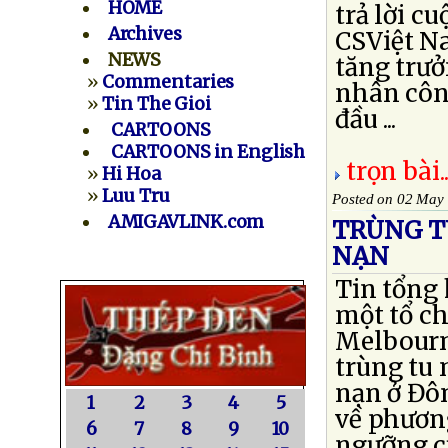
HOME
trả lời c
Archives
CSViệt N
NEWS
tăng trưở
»
Commentaries
nhân côn
»
Tin The Gioi
đầu ...
CARTOONS
CARTOONS in English
trọn bài..
»
Hi Hoa
»
Luu Tru
Posted on 02 May
AMIGAVLINK.com
TRÙNG T
NẠN
Tin tổng
một tổ c
Melbourn
trùng tu 
nạn ở Đô
1
2
3
4
5
về phương
6
7
8
9
10
ngưỡng c