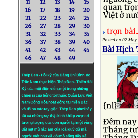
11
12
13
14
15
quan trọn
16
17
18
19
20
Việt ở nướ
21
22
23
24
25
26
27
28
29
30
trọn bài..
31
32
33
34
35
Posted on 02 May
36
37
38
39
40
Bài Hịch
41
42
43
44
45
46
47
48
49
Thép Đen - Hồi ký của Đặng Chí Bình
, do
Trần Nam thực hiện.
Thép Đen
- Thiên Hồi
Ký của một điện viên, một trong những
chiến sĩ của bóng tối thuộc Quân Lực Việt
Nam Cộng Hòa hoạt động tại miền Bắc
{nl}
và đã sa vào tay giặc. Thép Đen phơi bày
tất cả những sự thật kinh khiếp vượt trí
Ðêm nay đ
tưởng tượng của con người tại một vùng
Tháng tư 
đất mịt mù hắc ám của loài quỷ dữ mà
Tháng Tư 
người viết như đã đội mồ sống dậy kể