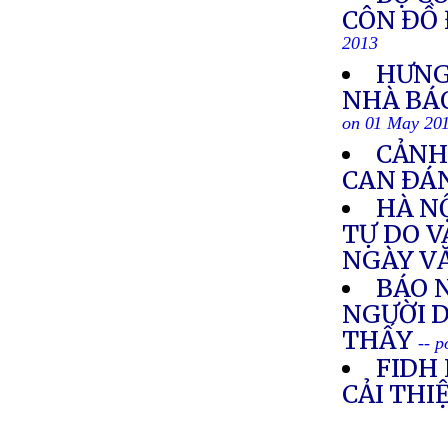
CÔN ĐỒ
2013
HƯNG 
NHÀ BÁO
on 01 May 20
CẢNH
CAN ÐÁ
HÀ N
TỰ DO V
NGÀY VĂ
BÁO 
NGƯỜI 
THẤY
-- 
FIDH
CẢI TH