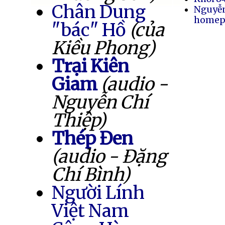
Chân Dung
Nguyễ
homep
"bác" Hồ
(của
Kiều Phong)
Trại Kiên
Giam
(audio -
Nguyễn Chí
Thiệp)
Thép Đen
(audio - Đặng
Chí Bình)
Người Lính
Việt Nam