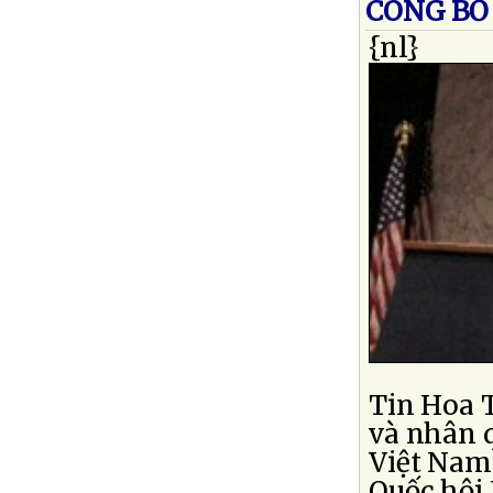
CÔNG BỐ 
{nl}
Tin Hoa T
và nhân 
Việt Nam
Quốc hội 