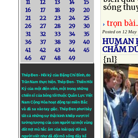
11
12
13
14
15
sóng thuy
16
17
18
19
20
21
22
23
24
25
trọn bài..
26
27
28
29
30
Posted on 12 May
31
32
33
34
35
HUMAN R
36
37
38
39
40
CHẤM DỨ
41
42
43
44
45
46
47
48
49
{nl}
Thép Đen - Hồi ký của Đặng Chí Bình
, do
Trần Nam thực hiện.
Thép Đen
- Thiên Hồi
Ký của một điện viên, một trong những
chiến sĩ của bóng tối thuộc Quân Lực Việt
Nam Cộng Hòa hoạt động tại miền Bắc
và đã sa vào tay giặc. Thép Đen phơi bày
tất cả những sự thật kinh khiếp vượt trí
tưởng tượng của con người tại một vùng
đất mịt mù hắc ám của loài quỷ dữ mà
người viết như đã đội mồ sống dậy kể