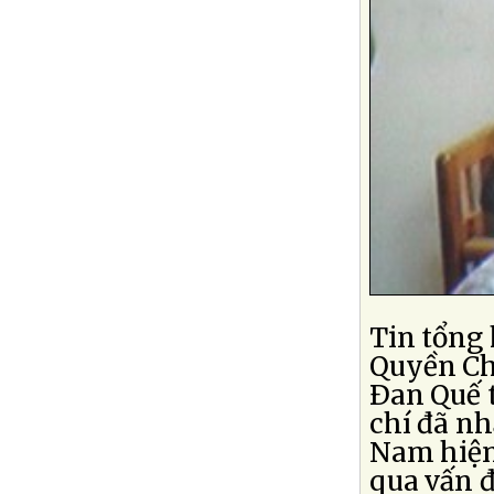
Tin tổng
Quyền Ch
Ðan Quế 
chí đã nh
Nam hiện
qua vấn đ