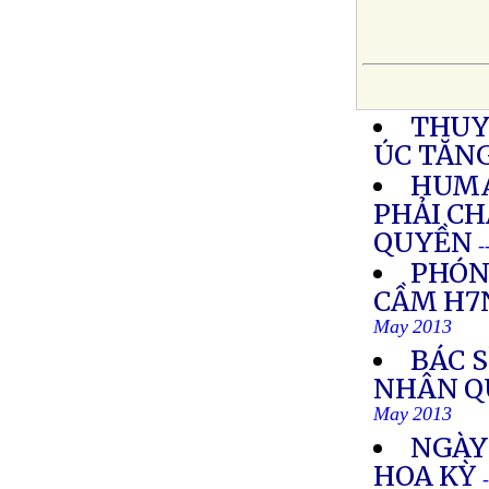
THUY
ÚC TĂN
HUMA
PHẢI C
QUYỀN
-
PHÓN
CẦM H7N
May 2013
BÁC 
NHÂN Q
May 2013
NGÀY
HOA KỲ