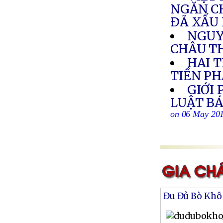
NGĂN C
ÐÃ XẤU
NGUY
CHÂU T
HAI T
TIỀN P
GIỚI
LUẬT BÁ
on 06 May 20
Đu Đủ Bò Khô