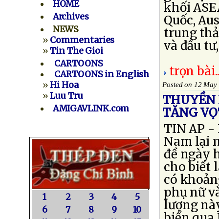
HOME
khối ASE
Archives
Quốc, Aus
NEWS
trung thả
»
Commentaries
và đầu tư,
»
Tin The Gioi
CARTOONS
trọn bài..
CARTOONS in English
»
Hi Hoa
Posted on 12 May
»
Luu Tru
THUYỀN 
AMIGAVLINK.com
TĂNG VỌ
TIN AP -
Nam lại n
đề ngày h
cho biết 
có khoảng
phụ nữ và
1
2
3
4
5
lượng này
6
7
8
9
10
biển qua 