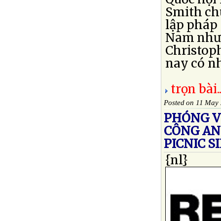
Smith chủ
lập pháp 
Nam như 
Christoph
nay có nh
trọn bài..
Posted on 11 May
PHÓNG VI
CÔNG AN
PICNIC 
{nl}