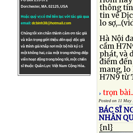
PO Box 255-571
thông tín
Dorchester, MA. 02125, USA
tin về D
Hoặc quý vị có thể liên lạc với tác giả qua
lo sợ,...(vi
email:
dcbinh38@hotmail.com
Chúng tôi xin chân thành cám ơn tác giả
Hà Nội đa
và trân trọng giới thiệu đến quý độc giả
cầm H7N9
và thính giả khắp nơi một bộ hồi ký có
phát, và
một không hai, của một trong những điệp
điểm đến 
viên hoạt động trong bóng tối, một chiến
sĩ thuộc Quân Lực Việt Nam Cộng Hòa.
mang, lo 
H7N9 từ T
trọn bài..
Posted on 11 May
BÁC SĨ 
NHÂN QU
{nl}