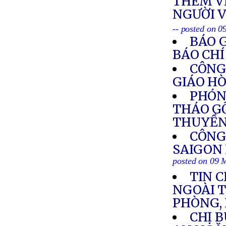
THÊM V
NGƯỜI V
-- posted on 
BÁO 
BÁO CH
CÔNG
GIÁO H
PHÓN
THÁO GỠ
THUYỀN
CÔNG
SAIGON
posted on 09 
TIN C
NGOÀI T
PHÒNG,
CHỊ 