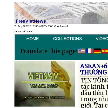
FreeVietNews
Fri Aug 07 2026 10:38:56 GMT+0000 (Coordinated
Universal Time)
HOME
COLLECTIONS
VIDE
Translate this page:
ASEAN+6
THƯƠNG 
TIN TỔNG
tác kinh
đầu tiên 
trong nhữ
giới. Tại 