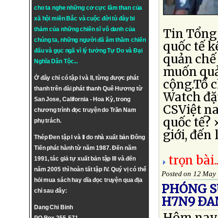
cho ta nghe những cơ cực lầm than của
xã hội miền Bắc và cuộc đời tù đày bi
thảm của những chiến sĩ vô danh của
Tin Tổng
chúng ta, những người đã âm thầm chiến
quốc tế k
đấu và gục ngã vì lý tưởng
Tự Do
và
Đại
quản chế 
Nghĩa Dân Tộc
...
muốn quả
Ở đây chỉ có tập I và II, từng được phát
cộng.Tổ 
thanh trên đài phát thanh Quê Hương từ
Watch đặt
San Jose, California - Hoa Kỳ, trong
CSViệt na
chương trình đọc truyện do Trần Nam
quốc tế? 
phụ trách.
giới, đến
Thép Đen tập I và II do nhà xuất bản Đông
Tiến phát hành từ năm 1987. Đến năm
trọn bài..
1991, tác giả tự xuất bản tập III và đến
năm 2005 thì hoàn tất tập IV. Quý vị có thể
Posted on 12 May
hỏi mua sách hay dĩa đọc truyện qua địa
PHÓNG S
chỉ sau đây:
H7N9 ĐA
Dang Chi Binh
Hôm nay t