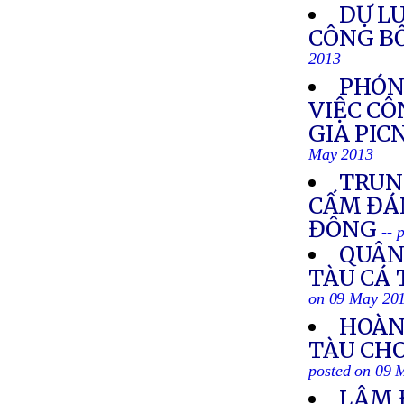
DỰ L
CÔNG BỐ
2013
PHÓN
VIỆC C
GIA PIC
May 2013
TRUN
CẤM ĐÁN
ĐÔNG
-- 
QUÂN 
TÀU CÁ
on 09 May 20
HOÀN
TÀU CH
posted on 09 
LÂM 