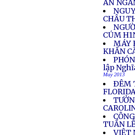
AN NGĂ
NGUY
CHÂU T
NGƯỜI
CÚM H1
MÁY 
KHẨN CẤ
PHÓNG
lập Nghĩ
May 2013
ÐÊM 
FLORID
TƯỞN
CAROLIN
CÔNG
TUẦN L
VIỆT