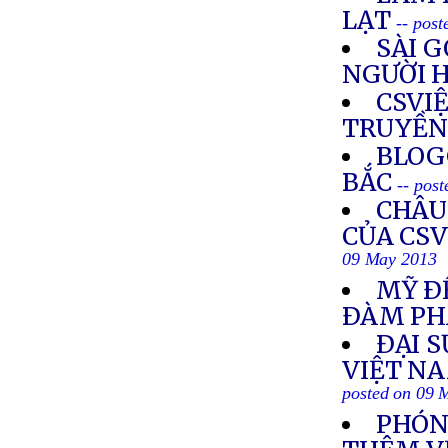
LẠT
-- pos
SÀI G
NGƯỜI 
CSVI
TRUYỀN
BLOG
BẮC
-- pos
CHÂU
CỦA CSV
09 May 2013
MỸ Ð
ÐÀM PH
ÐẠI S
VIỆT N
posted on 09 
PHÓNG