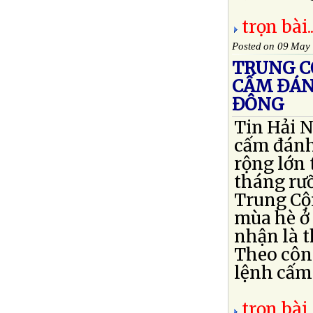
trọn bài..
Posted on 09 May
TRUNG C
CẤM ĐÁN
ĐÔNG
Tin Hải 
cấm đánh
rộng lớn 
tháng rưỡ
Trung Cộn
mùa hè ở
nhận là 
Theo côn
lệnh cấm đ
trọn bài..