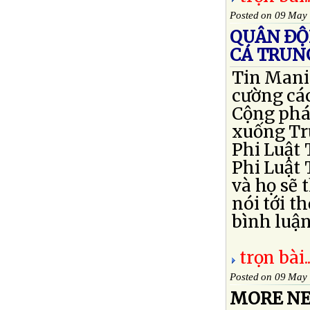
Posted on 09 May
QUÂN ĐỘI
CÁ TRUN
Tin Manil
cường cá
Cộng phái
xuống Tr
Phi Luật 
Phi Luật 
và họ sẽ 
nói tới t
bình luận 
trọn bài..
Posted on 09 May
MORE NE