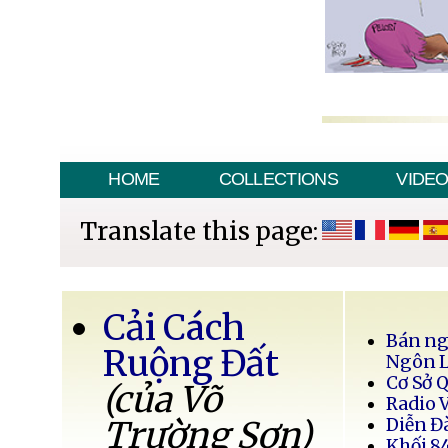
HOME
COLLECTIONS
VIDE
Translate this page:
Cải Cách
Bán ng
Ruộng Đất
Ngôn 
Cơ Sở 
(của Võ
Radio 
Trường Sơn)
Diễn Đ
Khối 8