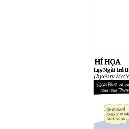
HÍ HỌA
Lạy Ngài trả t
(by Gary McCo