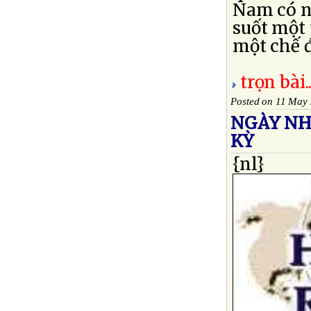
Nam có n
suốt một 
một chế độ
trọn bài..
Posted on 11 May
NGÀY NH
KỲ
{nl}