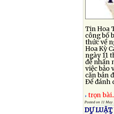
Tin Hoa 
công bố 
thức về 
Hoa Kỳ C
ngày 11 
để nhấn 
việc bảo
căn bản đ
Ðể đánh d
trọn bài..
Posted on 11 May
DỰ LUẬT