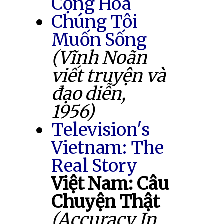
Cộng Hòa
Chúng Tôi
Muốn Sống
(Vĩnh Noãn
viết truyện và
đạo diễn,
1956)
Television's
Vietnam: The
Real Story
Việt Nam: Câu
Chuyện Thật
(Accuracy In