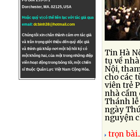
PO Box 255-571
Dorchester, MA. 02125, USA
Hoặc quý vị có thể liên lạc với tác giả qua
email:
dcbinh38@hotmail.com
Chúng tôi xin chân thành cám ơn tác giả
và trân trọng giới thiệu đến quý độc giả
và thính giả khắp nơi một bộ hồi ký có
Tin Hà N
một không hai, của một trong những điệp
tụ về nhà
viên hoạt động trong bóng tối, một chiến
Nội, tha
sĩ thuộc Quân Lực Việt Nam Cộng Hòa.
cho các t
viên trẻ
nhà cầm 
Thánh lễ 
ngày Thứ 
nguyện cho
trọn bài..