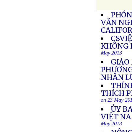
PHÓN
VĂN NGH
CALIFO
CSVI
KHÔNG 
May 2013
GIÁO
PHƯƠNG
NHÂN L
THỈN
THÍCH 
on 23 May 20
ỦY BA
VIỆT NA
May 2013