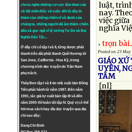
luật, trì
cho ta nghe những cơ cực lầm than của
nay. Theo
xã hội miền Bắc và cuộc đời tù đày bi
thảm của những chiến sĩ vô danh của
việc giữa
chúng ta, những người đã âm thầm chiến
nghĩa Việt
đấu và gục ngã vì lý tưởng
Tự Do
và
Đại
Nghĩa Dân Tộc
...
trọn bài..
Ở đây chỉ có tập I và II, từng được phát
Posted on 23 May
thanh trên đài phát thanh Quê Hương từ
GIÁO XỨ
San Jose, California - Hoa Kỳ, trong
UYÊN, N
chương trình đọc truyện do Trần Nam
phụ trách.
TÂM
Thép Đen tập I và II do nhà xuất bản Đông
{nl}
Tiến phát hành từ năm 1987. Đến năm
1991, tác giả tự xuất bản tập III và đến
năm 2005 thì hoàn tất tập IV. Quý vị có thể
hỏi mua sách hay dĩa đọc truyện qua địa
chỉ sau đây:
Dang Chi Binh