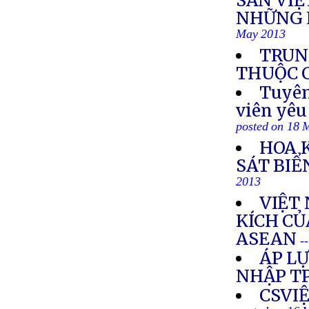
SẢN VI
NHỮNG 
May 2013
TRUN
THUỘC 
Tuyên
viên yêu
posted on 18 
HOA 
SÁT BIỂ
2013
VIỆT
KÍCH CỦ
ASEAN
-
ÁP L
NHẬP T
CSVI