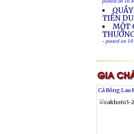
posted on 16 
QUẦY
TIỀN D
MỘT 
THƯỞNG
- posted on 1
Cá Bông Lau 