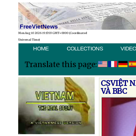
FreeVietNews
Mon Aug 10 2026 19:17:03 GMT+0000 (Coordinated
Universal Time)
HOME
COLLECTIONS
VIDE
Translate this page:
CSVIỆT 
VÀ BBC