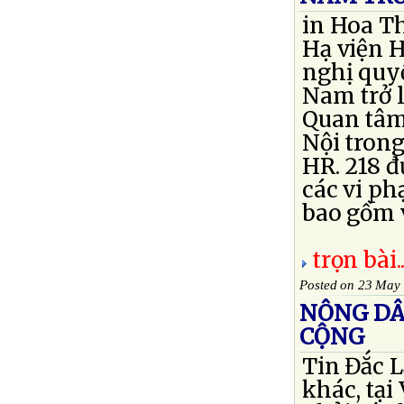
in Hoa Th
Hạ viện H
nghị quyế
Nam trở l
Quan tâm
Nội trong
HR. 218 đ
các vi ph
bao gồm v
trọn bài..
Posted on 23 May
NÔNG DÂ
CỘNG
Tin Đắc L
khác, tạ