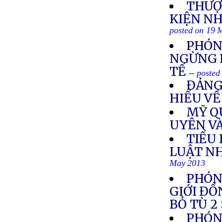
THƯỢ
KIỆN N
posted on 19 
PHÓN
NGỪNG 
TẾ
-- poste
ĐẢNG
HIỂU VÊ
MỸ Q
UYÊN V
TIỂU
LUẬT N
May 2013
PHÓN
GIỚI ĐỒ
BỎ TÙ 2
PHÓN