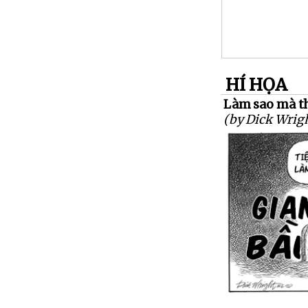
HÍ HỌA
Làm sao mà th
(by Dick Wrig