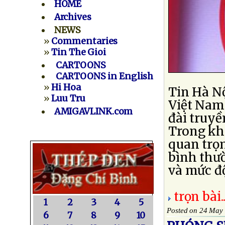
HOME
Archives
NEWS
»
Commentaries
»
Tin The Gioi
CARTOONS
CARTOONS in English
»
Hi Hoa
Tin Hà Nộ
»
Luu Tru
Việt Nam
AMIGAVLINK.com
đài truyề
Trong khi
quan trọn
bình thườ
và mức độ
trọn bài..
1
2
3
4
5
Posted on 24 May
6
7
8
9
10