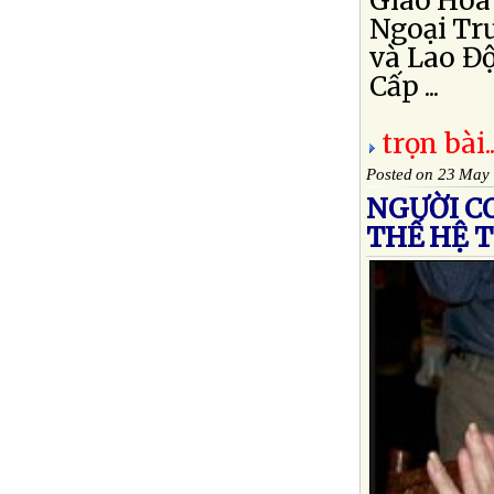
Giao Hoa
Ngoại Tr
và Lao Độ
Cấp ...
trọn bài..
Posted on 23 May
NGƯỜI C
THẾ HỆ T