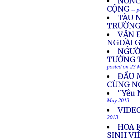
NÔNG
CỘNG
-- 
TÀU 
TRƯỜNG
VẬN 
NGOẠI 
NGƯỜ
TƯỜNG T
posted on 23 
ÐẦU 
CÙNG N
"Yêu 
May 2013
VIDEO
2013
HOA K
SINH VI