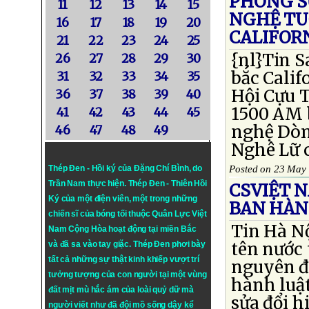
PHÓNG S
11
12
13
14
15
NGHỆ TUỔ
16
17
18
19
20
CALIFOR
21
22
23
24
25
{nl}Tin S
26
27
28
29
30
bắc Calif
31
32
33
34
35
Hội Cựu 
36
37
38
39
40
1500 AM b
41
42
43
44
45
nghệ Dòn
46
47
48
49
Nghê Lữ c
Thép Đen - Hồi ký của Đặng Chí Bình
, do
Posted on 23 May
Trần Nam thực hiện.
Thép Đen
- Thiên Hồi
CSVIỆT 
Ký của một điện viên, một trong những
BAN HÀN
chiến sĩ của bóng tối thuộc Quân Lực Việt
Tin Hà Nộ
Nam Cộng Hòa hoạt động tại miền Bắc
tên nước
và đã sa vào tay giặc. Thép Đen phơi bày
tất cả những sự thật kinh khiếp vượt trí
nguyên đ
tưởng tượng của con người tại một vùng
hành luật
đất mịt mù hắc ám của loài quỷ dữ mà
sửa đổi 
người viết như đã đội mồ sống dậy kể