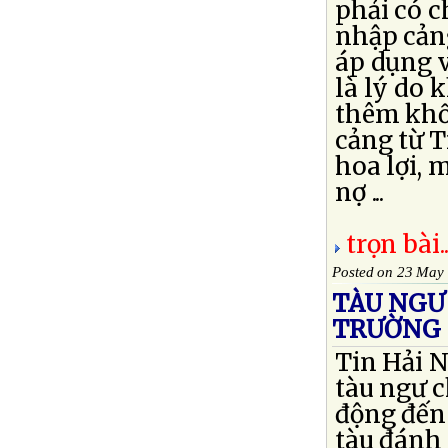
phải có 
nhập cản
áp dụng v
là lý do 
thêm khố
cảng từ 
hoa lợi,
nợ ...
trọn bài..
Posted on 23 May
TÀU NGƯ
TRƯỜNG 
Tin Hải 
tàu ngư c
động đến
tàu đánh 