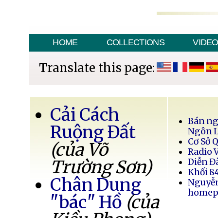
HOME
COLLECTIONS
VIDE
Translate this page:
Cải Cách
Bán ng
Ruộng Đất
Ngôn 
Cơ Sở 
(của Võ
Radio 
Trường Sơn)
Diễn Đ
Khối 8
Chân Dung
Nguyễ
homep
"bác" Hồ
(của