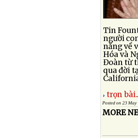
Tin Foun
người con
năng về v
Hóa và N
Đoàn từ t
qua đời t
California
trọn bài..
Posted on 23 May
MORE NE