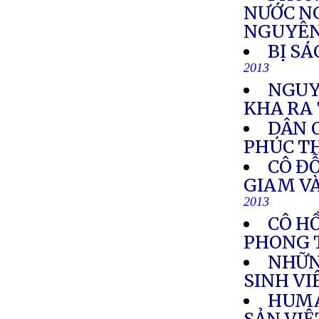
NƯỚC N
NGUYÊN
BỊ SÁ
2013
NGUY
KHA RA
DÂN 
PHÚC T
CÔ Đ
GIAM V
2013
CÔ HỒ
PHONG 
NHỮN
SINH VI
HUMA