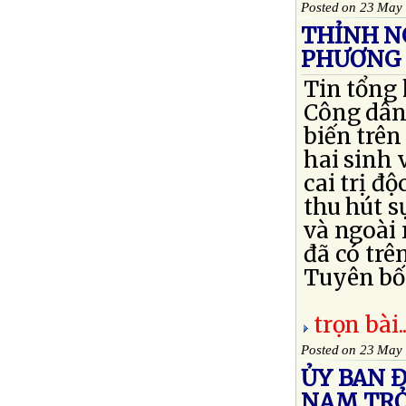
Posted on 23 May
THỈNH N
PHƯƠNG 
Tin tổng
Công dân
biến trên
hai sinh 
cai trị đ
thu hút s
và ngoài 
đã có trê
Tuyên bố 
trọn bài..
Posted on 23 May
ỦY BAN Đ
NAM TRỞ