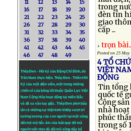
11
12
13
14
15
trong nướ
16
17
18
19
20
đèn tín 
21
22
23
24
25
giao thôn
26
27
28
29
30
cấp ...
31
32
33
34
35
36
37
38
39
40
trọn bài..
41
42
43
44
45
Posted on 25 May
46
47
48
49
4 TỔ CH
VIỆT NA
Thép Đen - Hồi ký của Đặng Chí Bình
, do
ĐỘNG
Trần Nam thực hiện.
Thép Đen
- Thiên Hồi
Ký của một điện viên, một trong những
Tin tổng
chiến sĩ của bóng tối thuộc Quân Lực Việt
quốc tế g
Nam Cộng Hòa hoạt động tại miền Bắc
Cộng sản 
và đã sa vào tay giặc. Thép Đen phơi bày
nhà hoạt 
tất cả những sự thật kinh khiếp vượt trí
phúc thẩ
tưởng tượng của con người tại một vùng
trong số 
đất mịt mù hắc ám của loài quỷ dữ mà
người viết như đã đội mồ sống dậy kể