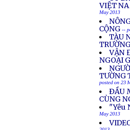
VIỆT NA
May 2013
NÔNG
CỘNG
-- 
TÀU 
TRƯỜNG
VẬN 
NGOẠI 
NGƯỜ
TƯỜNG T
posted on 23 
ÐẦU 
CÙNG N
"Yêu 
May 2013
VIDEO