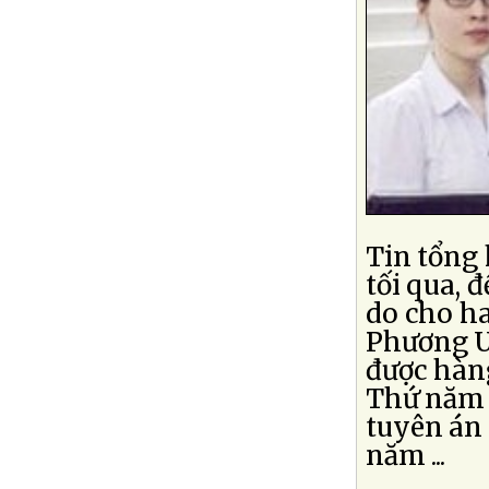
Tin tổng 
tối qua, 
do cho h
Phương U
được hàn
Thứ năm t
tuyên án
năm ...