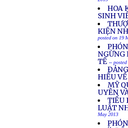
2013
HOA K
SINH VI
THƯỢ
KIỆN N
posted on 19 
PHÓN
NGỪNG 
TẾ
-- poste
ĐẢNG
HIỂU VÊ
MỸ Q
UYÊN V
TIỂU
LUẬT N
May 2013
PHÓN