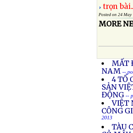
trọn bài..
Posted on 24 May
MORE NE
MẤT 
NAM
-- p
4 TỔ
SẢN VI
ĐỘNG
-- 
VIỆT
CÔNG GI
2013
TÀU 