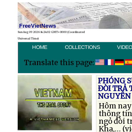
FreeVietNews
Sun Aug 09 2026 14:24:02 GMT+0000 (Coordinated
Universal Time)
HOME
COLLECTIONS
VIDE
Translate this page:
PHÓNG S
ĐÒI TRẢ
NGUYÊN 
Hôm nay t
thông tín
ngỏ đòi 
Kha,… (vi