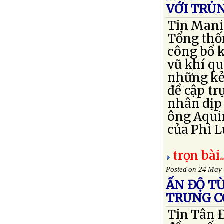
VỚI TRU
Tin Manil
Tổng thố
công bố k
vũ khí qu
những kẻ
đề cập tr
nhân dịp 
ông Aqui
của Phi Lu
trọn bài..
Posted on 24 May
ẤN ĐỘ T
TRUNG C
Tin Tân Đ