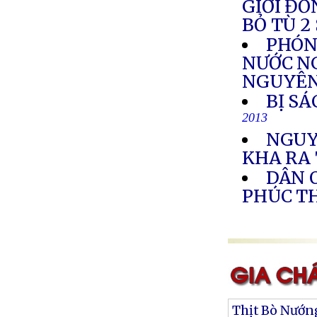
GIỚI ĐỒ
BỎ TÙ 2
PHÓN
NƯỚC N
NGUYÊN
BỊ SÁ
2013
NGUY
KHA RA
DÂN 
PHÚC T
Thịt Bò Nướn