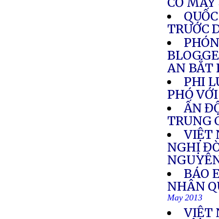
CỎ MÂY
QUỐC
TRƯỚC D
PHÓN
BLOGGE
AN BẮT 
PHI L
PHÓ VỚ
ẤN Đ
TRUNG 
VIỆT
NGHỊ ĐÒ
NGUYÊ
BÁO 
NHÂN Q
May 2013
VIỆT 