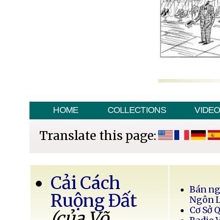
HOME
COLLECTIONS
VIDE
Translate this page:
Cải Cách
Bán ng
Ruộng Đất
Ngôn 
Cơ Sở 
(của Võ