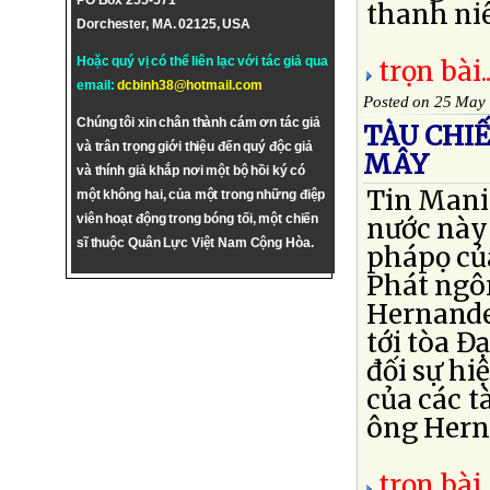
PO Box 255-571
thanh niê
Dorchester, MA. 02125, USA
Hoặc quý vị có thể liên lạc với tác giả qua
trọn bài..
email:
dcbinh38@hotmail.com
Posted on 25 May
Chúng tôi xin chân thành cám ơn tác giả
TÀU CHI
và trân trọng giới thiệu đến quý độc giả
MÂY
và thính giả khắp nơi một bộ hồi ký có
Tin Mani
một không hai, của một trong những điệp
viên hoạt động trong bóng tối, một chiến
nước này 
sĩ thuộc Quân Lực Việt Nam Cộng Hòa.
phápọ của
Phát ngôn
Hernande
tới tòa Đ
đối sự hi
của các t
ông Herna
trọn bài..