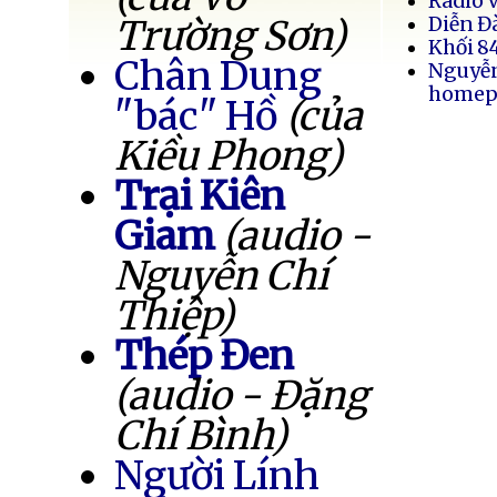
Radio 
Trường Sơn)
Diễn Đ
Khối 8
Chân Dung
Nguyễ
homep
"bác" Hồ
(của
Kiều Phong)
Trại Kiên
Giam
(audio -
Nguyễn Chí
Thiệp)
Thép Đen
(audio - Đặng
Chí Bình)
Người Lính