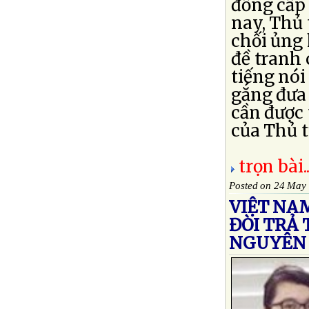
đồng cấp
nay, Thủ
chối ủng 
đề tranh 
tiếng nói
gắng đưa
cần được
của Thủ t
trọn bài..
Posted on 24 May
VIỆT NA
ĐÒI TRẢ
NGUYÊN