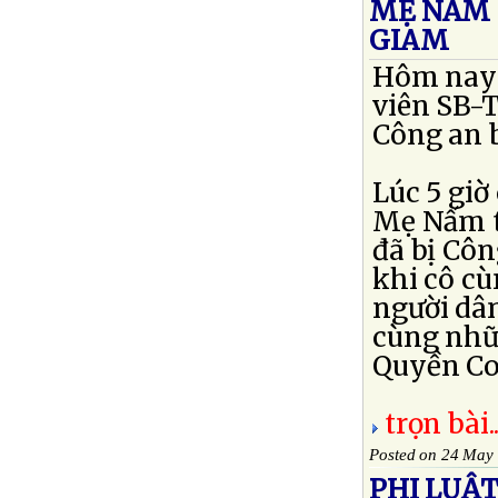
MẸ NẤM 
GIAM
Hôm nay t
viên SB-T
Công an b
Lúc 5 giờ
Mẹ Nấm t
đã bị Côn
khi cô c
người dâ
cùng nhữ
Quyền Con
trọn bài..
Posted on 24 May
PHI LUẬT