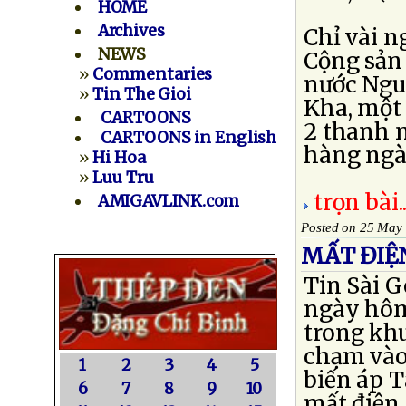
HOME
Archives
Chỉ vài n
NEWS
Cộng sản 
»
Commentaries
nước Ngu
»
Tin The Gioi
Kha, một 
CARTOONS
2 thanh n
CARTOONS in English
hàng ngàn
»
Hi Hoa
»
Luu Tru
trọn bài..
AMIGAVLINK.com
Posted on 25 May
MẤT ĐIỆ
Tin Sài G
ngày hôm
trong kh
chạm vào
1
2
3
4
5
biến áp 
6
7
8
9
10
mất điện,