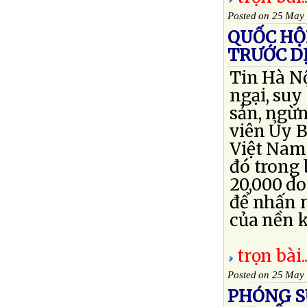
Posted on 25 May
QUỐC HỘ
TRƯỚC D
Tin Hà Nộ
ngại, suy
sản, ngừn
viên Ủy 
Việt Nam
đó trong
20,000 d
để nhấn 
của nền k
trọn bài..
Posted on 25 May
PHÓNG S