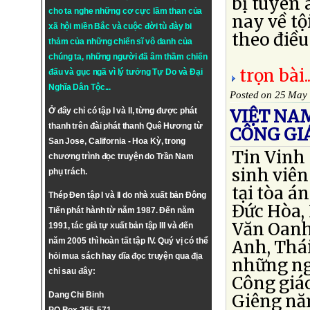
bị tuyên 
cho ta nghe những cơ cực lầm than của
nay về tộ
xã hội miền Bắc và cuộc đời tù đày bi
theo điều 
thảm của những chiến sĩ vô danh của
chúng ta, những người đã âm thầm chiến
trọn bài..
đấu và gục ngã vì lý tưởng
Tự Do
và
Đại
Nghĩa Dân Tộc
...
Posted on 25 May
Ở đây chỉ có tập I và II, từng được phát
VIỆT NA
thanh trên đài phát thanh Quê Hương từ
CÔNG GI
San Jose, California - Hoa Kỳ, trong
Tin Vinh
chương trình đọc truyện do Trần Nam
sinh viên
phụ trách.
tại tòa á
Thép Đen tập I và II do nhà xuất bản Đông
Đức Hòa,
Tiến phát hành từ năm 1987. Đến năm
Văn Oanh
1991, tác giả tự xuất bản tập III và đến
năm 2005 thì hoàn tất tập IV. Quý vị có thể
Anh, Thá
hỏi mua sách hay dĩa đọc truyện qua địa
những ng
chỉ sau đây:
Công giáo
Dang Chi Binh
Giêng nă