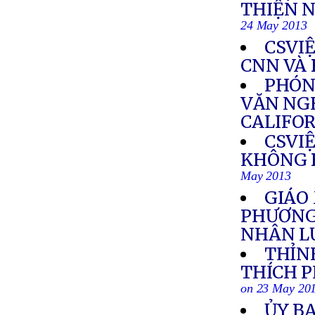
THIỆN 
24 May 2013
CSVI
CNN VÀ 
PHÓN
VĂN NGH
CALIFO
CSVI
KHÔNG 
May 2013
GIÁO
PHƯƠNG
NHÂN L
THỈN
THÍCH 
on 23 May 20
ỦY BA