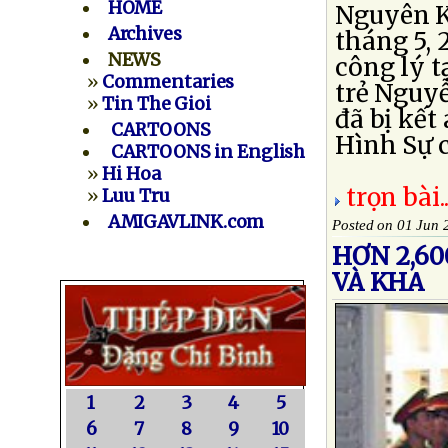
HOME
Nguyên K
Archives
tháng 5, 
NEWS
công lý t
»
Commentaries
trẻ Nguy
»
Tin The Gioi
đã bị kết
CARTOONS
Hình Sự c
CARTOONS in English
»
Hi Hoa
trọn bài..
»
Luu Tru
AMIGAVLINK.com
Posted on 01 Jun 
HƠN 2,60
VÀ KHA
1
2
3
4
5
6
7
8
9
10