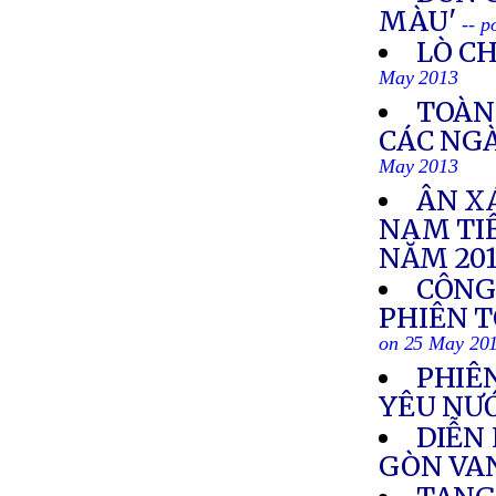
MÀU'
-- 
LÒ C
May 2013
TOÀN
CÁC NGÀN
May 2013
ÂN X
NAM TI
NĂM 20
CÔNG
PHIÊN T
on 25 May 20
PHIÊ
YÊU NƯỚ
DIỄN
GÒN VA