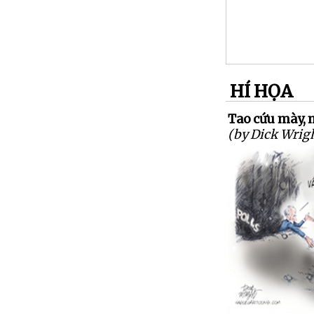
HÍ HỌA
Tao cứu mày, 
(by Dick Wrig