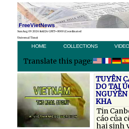
FreeVietNews
Sun Aug 09 2026 14:43:24 GMT+0000 (Coordinated
Universal Time)
HOME
COLLECTIONS
VIDE
Translate this page:
TUYÊN C
DO TẠI Ú
NGUYỄN 
KHA
Tin Canb
cáo của c
hai sinh