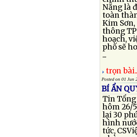
Nẵng là đ
toàn thà
Kim Sơn,
thông TP 
hoạch, vi
phố sẽ ho
...
trọn bài..
Posted on 01 Jun 
BÍ ẨN QU
Tin Tổng 
hôm 26/5 
lại 30 ph
hình nước
tức, CSVi