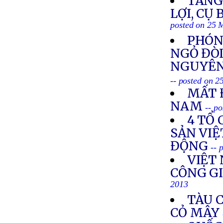
TANG 
LỢI, CỤ
posted on 25 
PHÓN
NGỎ ĐÒI
NGUYÊN
-- posted on 
MẤT 
NAM
-- p
4 TỔ
SẢN VI
ĐỘNG
-- 
VIỆT
CÔNG GI
2013
TÀU 
CỎ MÂY