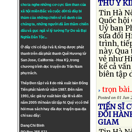
THU Ý KI
cho ta nghe những cơ cực lầm than của
Tin Hà Nộ
xã hội miền Bắc và cuộc đời tù đày bi
thảm của những chiến sĩ vô danh của
Quốc hội
chúng ta, những người đã âm thầm chiến
Uỷ ban Ph
đấu và gục ngã vì lý tưởng
Tự Do
và
Đại
sửa đổi H
Nghĩa Dân Tộc
...
trình, ti
Ở đây chỉ có tập I và II, từng được phát
này. Qua 
thanh trên đài phát thanh Quê Hương từ
vẻ như Hi
San Jose, California - Hoa Kỳ, trong
kể cả vấn
chương trình đọc truyện do Trần Nam
biên tập 
phụ trách.
Thép Đen tập I và II do nhà xuất bản Đông
trọn bài..
Tiến phát hành từ năm 1987. Đến năm
1991, tác giả tự xuất bản tập III và đến
Posted on 01 Jun 
năm 2005 thì hoàn tất tập IV. Quý vị có thể
TIẾN SĨ 
hỏi mua sách hay dĩa đọc truyện qua địa
ĐỐI HÀNH
chỉ sau đây:
GIAM
Dang Chi Binh
Tin Hà N