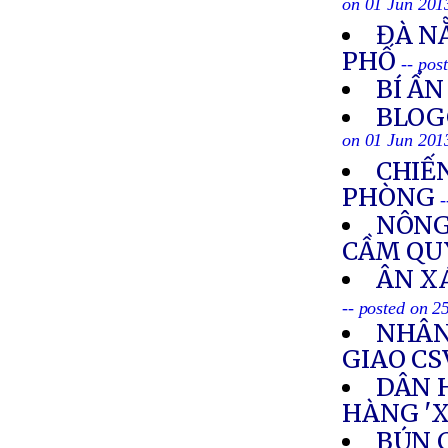
on 01 Jun 201
ĐÀ N
PHỐ
-- pos
BÍ Ẩ
BLOG
on 01 Jun 201
CHIẾ
PHÒNG
-
NÔNG
CẦM Q
ÂN X
-- posted on 
NHÂN
GIAO CS
DÂN 
HÀNG 'X
BÚN C