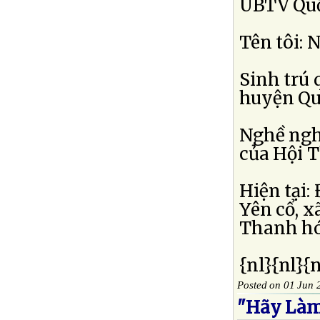
UBTV Qu
Tên tôi:
Sinh trú 
huyện Qu
Nghề ngh
của Hội 
Hiện tại:
Yên cổ, 
Thanh hóa
{nl}{nl}{
Posted on 01 Jun 
"Hãy Làm