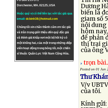
PO Box 255-571
Dương Hà,
Dorchester, MA. 02125, USA
biến lá đ
Hoặc quý vị có thể liên lạc với tác giả qua
giam số 5
email:
dcbinh38@hotmail.com
nội dung 
Chúng tôi xin chân thành cám ơn tác giả
hôm nay, 
và trân trọng giới thiệu đến quý độc giả
để phản đ
và thính giả khắp nơi một bộ hồi ký có
thị trại
một không hai, của một trong những điệp
của ông Vũ
viên hoạt động trong bóng tối, một chiến
sĩ thuộc Quân Lực Việt Nam Cộng Hòa.
trọn bài..
Posted on 01 Jun 
Thư Kháng
V/v UBTVQ
của tôi.
Kính gửi: