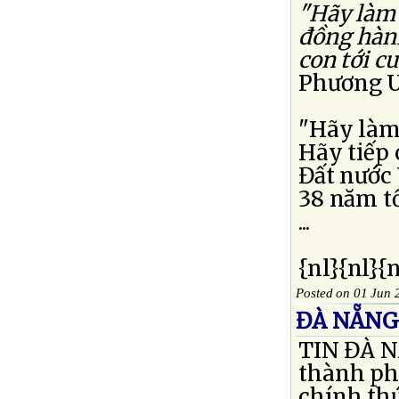
"Hãy làm
đồng hàn
con tới c
Phương U
"Hãy làm
Hãy tiếp 
Đất nước
38 năm tố
...
{nl}{nl}{
Posted on 01 Jun 
ĐÀ NẴNG
TIN ĐÀ N
thành ph
chính thứ