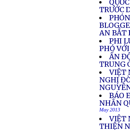
QUỐC
TRƯỚC D
PHÓN
BLOGGE
AN BẮT 
PHI L
PHÓ VỚ
ẤN Đ
TRUNG 
VIỆT
NGHỊ ĐÒ
NGUYÊ
BÁO 
NHÂN Q
May 2013
VIỆT 
THIỆN 