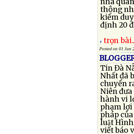
nhà quan 
thông như
kiểm duyệ
định 20 đò
trọn bài..
Posted on 01 Jun 
BLOGGER
Tin Đà N
Nhất đã b
chuyển r
Niên đưa 
hành vi 
phạm lợi 
pháp của 
luật Hìn
viết báo 