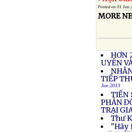
Posted on 01 Jun 
MORE NE
HƠN 2
UYÊN V
NHÂN
TIẾP TH
Jun 2013
TIẾN 
PHẢN ĐỐ
TRẠI G
Thư K
"Hãy 