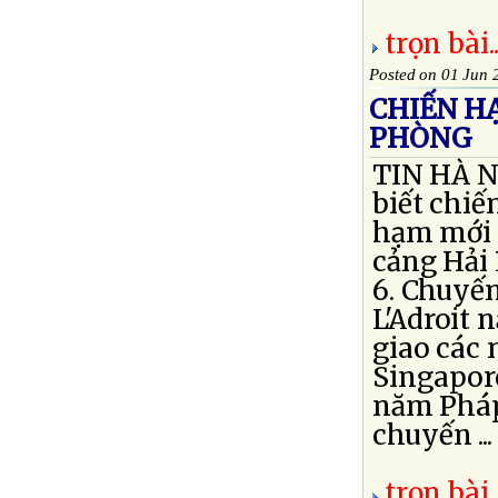
trọn bài..
Posted on 01 Jun 
CHIẾN H
PHÒNG
TIN HÀ NỘ
biết chiế
hạm mới 
cảng Hải 
6. Chuyế
L'Adroit
giao các
Singapor
năm Pháp 
chuyến ...
trọn bài..