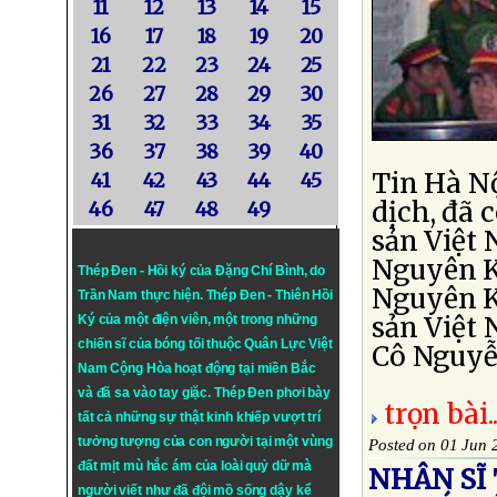
11
12
13
14
15
16
17
18
19
20
21
22
23
24
25
26
27
28
29
30
31
32
33
34
35
36
37
38
39
40
Tin Hà Nộ
41
42
43
44
45
dịch, đã 
46
47
48
49
sản Việt 
Nguyên K
Thép Đen - Hồi ký của Đặng Chí Bình
, do
Nguyên K
Trần Nam thực hiện.
Thép Đen
- Thiên Hồi
sản Việt 
Ký của một điện viên, một trong những
chiến sĩ của bóng tối thuộc Quân Lực Việt
Cô Nguyễn
Nam Cộng Hòa hoạt động tại miền Bắc
và đã sa vào tay giặc. Thép Đen phơi bày
trọn bài..
tất cả những sự thật kinh khiếp vượt trí
tưởng tượng của con người tại một vùng
Posted on 01 Jun 
đất mịt mù hắc ám của loài quỷ dữ mà
NHÂN SĨ 
người viết như đã đội mồ sống dậy kể