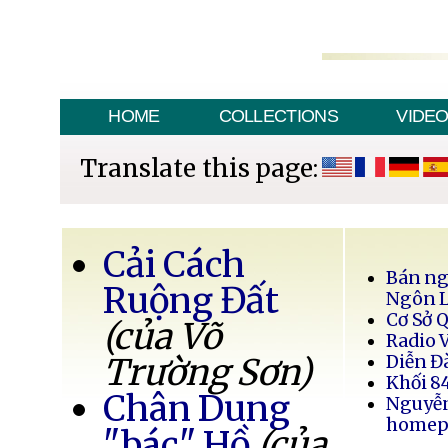
HOME
COLLECTIONS
VIDE
Translate this page:
Cải Cách
Bán ng
Ruộng Đất
Ngôn 
Cơ Sở 
(của Võ
Radio 
Trường Sơn)
Diễn Đ
Khối 8
Chân Dung
Nguyễ
homep
"bác" Hồ
(của