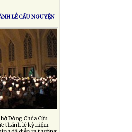
HÁNH LỄ CẦU NGUYỆN
 thờ Dòng Chúa Cứu
hức thánh lễ kỷ niệm
bình đã diễn ra thường