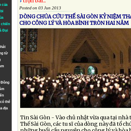
trọn bài...
n của
Posted on 03 Jun 2013
bi
DÒNG CHÚA CỨU THẾ SÀI GÒN KỶ NIỆM T
ủa
CHO CÔNG LÝ VÀ HÒA BÌNH TRÒN HAI NĂM
 chiến
à
Đại
phát
ng từ
g
Nam
n Đông
năm
đến
 có thể
a địa
Tin Sài Gòn - Vào chủ nhật vừa qua tại nhà
Thế Sài Gòn, các tu sĩ của dòng này đã tổ c
những buổi cầu nguyện cho công lý và hòa 