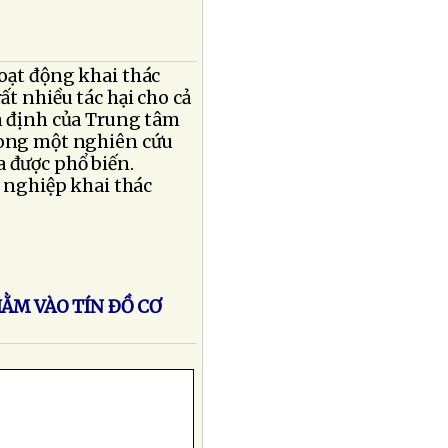
hoạt động khai thác
ất nhiều tác hại cho cả
ận định của Trung tâm
trong một nghiên cứu
a được phổ biến.
 nghiệp khai thác
ẰM VÀO TÍN ÐỒ CƠ