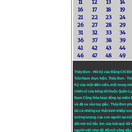
11
12
13
14
16
17
18
19
21
22
23
24
26
27
28
29
31
32
33
34
36
37
38
39
41
42
43
44
46
47
48
49
Thép Đen - Hồi ký của Đặng Chí Bì
Trần Nam thực hiện.
Thép Đen
- Th
Ký của một điện viên, một trong n
chiến sĩ của bóng tối thuộc Quân L
Nam Cộng Hòa hoạt động tại miền
và đã sa vào tay giặc. Thép Đen ph
tất cả những sự thật kinh khiếp vượ
tưởng tượng của con người tại mộ
đất mịt mù hắc ám của loài quỷ dữ
người viết như đã đội mồ sống dậy