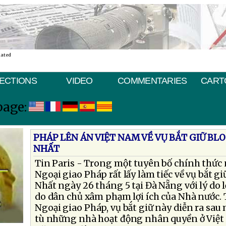
nated
ECTIONS
VIDEO
COMMENTARIES
CART
page:
PHÁP LÊN ÁN VIỆT NAM VỀ VỤ BẮT GIỮ B
NHẤT
Tin Paris - Trong một tuyên bố chính thức
Ngoại giao Pháp rất lấy làm tiếc về vụ bắt 
Nhất ngày 26 tháng 5 tại Đà Nẵng với lý do 
do dân chủ xâm phạm lợi ích của Nhà nước. 
Ngoại giao Pháp, vụ bắt giữ này diễn ra sau 
tù những nhà hoạt động nhân quyền ở Việt