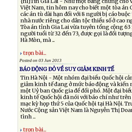
{nl}Tin Gia Lai - Như một bằng chứng cho v
Việt Nam, tin hôm nay cho biết một tòa án 
các án tù dài hạn đối với 8 người bị cáo buộ
nhà nước riêng cho dân tộc thiểu số ở cao 
Tòa án tỉnh Gia Lai vừa tuyên tổng cộng 63 
người tuổi từ 32 đến 73, được gọi là đối tượn
Hà Mòn, mà ...
trọn bài...
Posted on 03 Jun 2013
BÁO ĐỘNG ĐỎ VỀ SUY GIẢM KINH TẾ
Tin Hà Nội - Một nhóm đại biểu Quốc hội cả
giảm kinh tế đang ở mức báo động và kiến 
một Uỷ ban Quốc gia để đối phó. Một đại bi
kinh tế Quốc hội đã nói với báo chí như trê
mạc kỳ họp thứ 5 của Quốc hội tại Hà Nội. T
Nước Cộng sản Việt Nam là Nguyễn Thị Doa
tình ...
trọn bài...