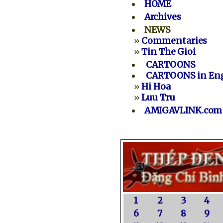
HOME
Archives
NEWS
»
Commentaries
»
Tin The Gioi
CARTOONS
CARTOONS in Eng
»
Hi Hoa
»
Luu Tru
AMIGAVLINK.com
1
2
3
4
6
7
8
9