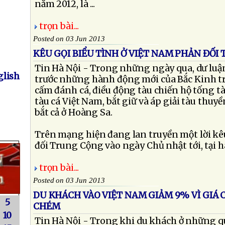
năm 2012, là ...
trọn bài...
Posted on 03 Jun 2013
KÊU GỌI BIỂU TÌNH Ở VIỆT NAM PHẢN ĐỐI
Tin Hà Nội - Trong những ngày qua, dư luậ
lish
trước những hành động mới của Bắc Kinh t
cấm đánh cá, điều động tàu chiến hộ tống 
tàu cá Việt Nam, bắt giữ và áp giải tàu thu
bắt cả ở Hoàng Sa.
Trên mạng hiện đang lan truyền một lời kê
đối Trung Cộng vào ngày Chủ nhật tới, tại hai 
trọn bài...
Posted on 03 Jun 2013
DU KHÁCH VÀO VIỆT NAM GIẢM 9% VÌ GIÁ 
5
CHÉM
10
Tin Hà Nội - Trong khi du khách ở những q