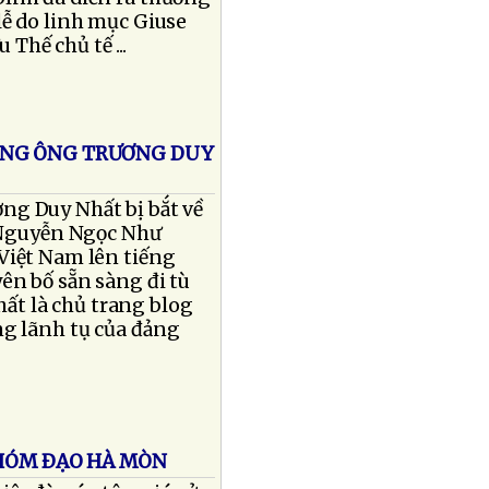
lễ do linh mục Giuse
Thế chủ tế ...
ÙNG ÔNG TRƯƠNG DUY
ng Duy Nhất bị bắt về
ô Nguyễn Ngọc Như
Việt Nam lên tiếng
ên bố sẵn sàng đi tù
ất là chủ trang blog
ng lãnh tụ của đảng
NHÓM ÐẠO HÀ MÒN