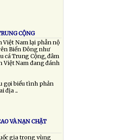
 TRUNG CỘNG
n Việt Nam lại phẫn nộ
rên Biển Đông như
tàu cá Trung Cộng, đâm
yền Việt Nam đang đánh
u gọi biểu tình phản
địa ...
CAO VÀ NẠN CHẶT
uốc gia trong vùng