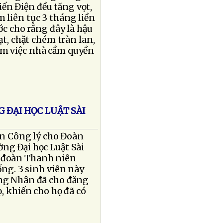
ến Điện đều tăng vọt,
 liên tục 3 tháng liền
ớc cho rằng đây là hậu
ạt, chặt chém tràn lan,
êm việc nhà cầm quyền
G ĐẠI HỌC LUẬT SÀI
n Công lý cho Đoàn
ờng Đại học Luật Sài
g đoàn Thanh niên
ống. 3 sinh viên này
ung Nhân đã cho đăng
ọ, khiến cho họ đã có