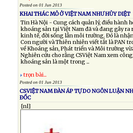
Posted on 01 Jun 2013
KHAI THÁC MỎ Ở VIỆT NAM NHƯ HỦY DIỆT
Tin Hà Nội - Cung cách quản lý, điều hành 
khoáng sản tại Việt Nam đã và đang gây ra r
kinh tế, đời sống lẫn môi trường. Đó là nh
Con người và Thiên nhiên viết tắt là PAN 
về Khoáng sản, Phát triển và Môi trường vừ
Nghiên cứu cho rằng CSViệt Nam xem công
khoáng sản là một trong ...
trọn bài...
Posted on 01 Jun 2013
CSVIỆT NAM ÐÀN ÁP TỰ DO NGÔN LUẬN NH
ÐỐC
{nl}