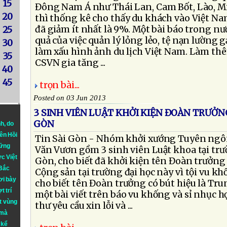
15
Đông Nam Á như Thái Lan, Cam Bốt, Lào, Mi
20
thì thống kê cho thấy du khách vào Việt Nam
đã giảm ít nhất là 9%. Một bài báo trong nư
25
quả của việc quản lý lỏng lẻo, tệ nạn lường g
30
làm xấu hình ảnh du lịch Việt Nam. Làm th
35
CSVN gia tăng ...
40
45
trọn bài...
Posted on 03 Jun 2013
3 SINH VIÊN LUẬT KHỞI KIỆN ĐOÀN TRƯỞN
GÒN
nh
, do
iên Hồi
Tin Sài Gòn - Nhóm khởi xướng Tuyên ngô
hững
Văn Vươn gồm 3 sinh viên Luật khoa tại trư
ực Việt
Gòn, cho biết đã khởi kiện tên Đoàn trưởn
 Bắc
Cộng sản tại trường đại học này vì tội vu kh
ơi bày
cho biết tên Đoàn trưởng có bút hiệu là Tr
t trí
một bài viết trên báo vu khống và sỉ nhục h
t vùng
thư yêu cầu xin lỗi và ...
 mà
 kể