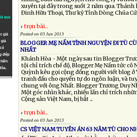
xuyên tại đây trong suốt 2 năm qua. Thánh 
Đinh Hữu Thoại, Thư ký Tỉnh Dòng Chúa Cứu 
giả qua
trọn bài...
Posted on 03 Jun 2013
c giả
 giả
BLOGGER MẸ NẤM TÌNH NGUYỆN ĐI TÙ C
 có
NHẤT
g điệp
Khánh Hòa - Một ngày sau tin Blogger Trươ
chiến
tội chỉ trích chế độ, Blogger Mẹ Nấm tức c
Hòa.
Quỳnh kêu gọi cộng đồng người viết blog ở 
tranh đấu cho quyền tự do ngôn luận, và tuy
chung với ông Nhất. Blogger Trương Duy Nh
Một góc nhìn khác, nhiều lần chỉ trích nhữ
Cộng sản Việt Nam, bị bắt ...
trọn bài...
Posted on 03 Jun 2013
CS VIỆT NAM TUYÊN ÁN 63 NĂM TÙ CHO 