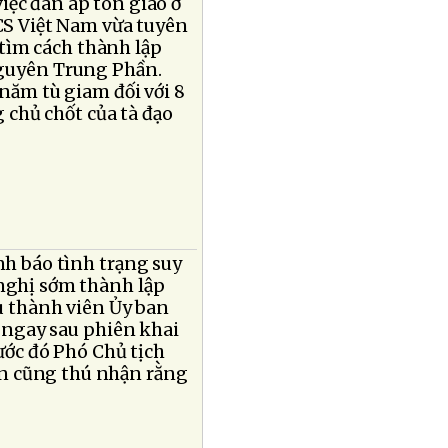
iệc đàn áp tôn giáo ở
CS Việt Nam vừa tuyên
c tìm cách thành lập
nguyên Trung Phần.
năm tù giam đối với 8
g chủ chốt của tà đạo
nh báo tình trạng suy
nghị sớm thành lập
ểu thành viên Ủy ban
n ngay sau phiên khai
rước đó Phó Chủ tịch
n cũng thú nhận rằng