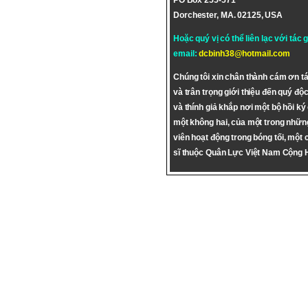
PO Box 255-571
Dorchester, MA. 02125, USA
Hoặc quý vị có thể liên lạc với tác 
email:
dcbinh38@hotmail.com
Chúng tôi xin chân thành cám ơn tá
và trân trọng giới thiệu đến quý độc
và thính giả khắp nơi một bộ hồi ký
một không hai, của một trong nhữn
viên hoạt động trong bóng tối, một 
sĩ thuộc Quân Lực Việt Nam Cộng 