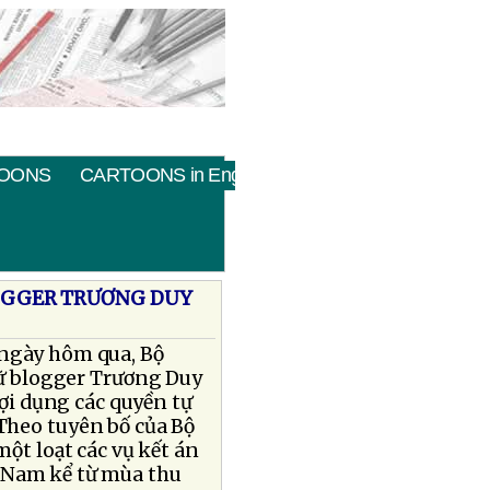
OONS
CARTOONS in English
LOGGER TRƯƠNG DUY
 ngày hôm qua, Bộ
giữ blogger Trương Duy
lợi dụng các quyền tự
Theo tuyên bố của Bộ
một loạt các vụ kết án
 Nam kể từ mùa thu