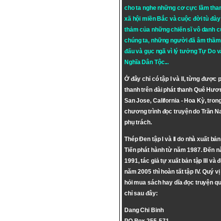
cho ta nghe những cơ cực lầm tha
xã hội miền Bắc và cuộc đời tù đày 
thảm của những chiến sĩ vô danh c
chúng ta, những người đã âm thầm
đấu và gục ngã vì lý tưởng
Tự Do
v
Nghĩa Dân Tộc
...
Ở đây chỉ có tập I và II, từng được 
thanh trên đài phát thanh Quê Hươ
San Jose, California - Hoa Kỳ, tron
chương trình đọc truyện do Trần 
phụ trách.
Thép Đen tập I và II do nhà xuất bả
Tiến phát hành từ năm 1987. Đến 
1991, tác giả tự xuất bản tập III và 
năm 2005 thì hoàn tất tập IV. Quý vị
hỏi mua sách hay dĩa đọc truyện qu
chỉ sau đây:
Dang Chi Binh