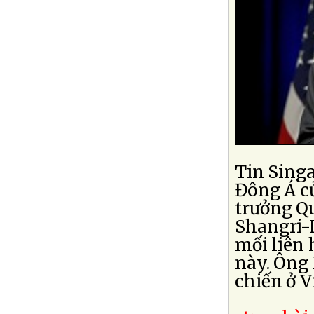
Tin Sing
Đông Á c
trưởng Q
Shangri-L
mối liên 
này. Ông
chiến ở V