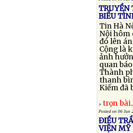
TRUYỀN 
BIỂU TÌ
Tin Hà N
Nội hôm 
đó lên á
Cộng là k
ảnh hưởng
quan báo
Thành ph
thanh bì
Kiếm đã b
trọn bài..
Posted on 06 Jun 
ĐIỀU TR
VIỆN MỸ