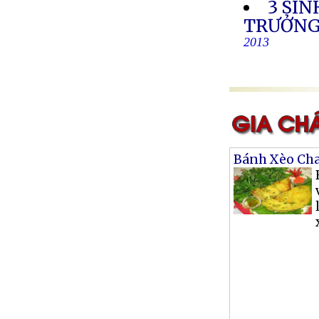
3 SIN
TRƯỞNG 
2013
Bánh Xèo Ch