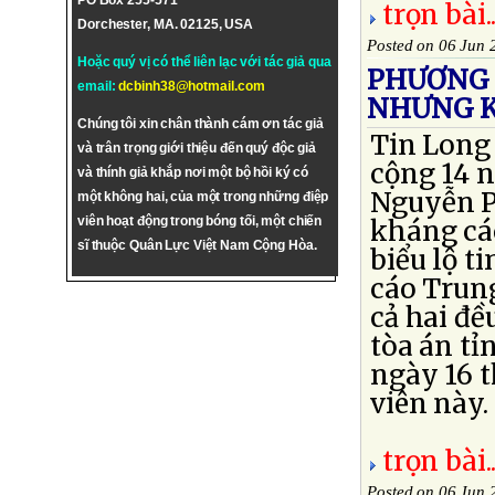
PO Box 255-571
trọn bài..
Dorchester, MA. 02125, USA
Posted on 06 Jun 
Hoặc quý vị có thể liên lạc với tác giả qua
PHƯƠNG 
email:
dcbinh38@hotmail.com
NHƯNG K
Chúng tôi xin chân thành cám ơn tác giả
Tin Long 
và trân trọng giới thiệu đến quý độc giả
cộng 14 
và thính giả khắp nơi một bộ hồi ký có
Nguyễn P
một không hai, của một trong những điệp
viên hoạt động trong bóng tối, một chiến
kháng cá
sĩ thuộc Quân Lực Việt Nam Cộng Hòa.
biểu lộ t
cáo Trun
cả hai đ
tòa án t
ngày 16 t
viên này.
trọn bài..
Posted on 06 Jun 