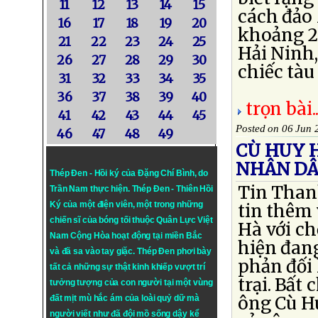
11
12
13
14
15
cách đảo
16
17
18
19
20
khoảng 2 
21
22
23
24
25
Hải Ninh,
26
27
28
29
30
chiếc tàu 
31
32
33
34
35
36
37
38
39
40
trọn bài..
41
42
43
44
45
Posted on 06 Jun 
46
47
48
49
CÙ HUY H
NHÂN DÂ
Thép Đen - Hồi ký của Đặng Chí Bình
, do
Tin Than
Trần Nam thực hiện.
Thép Đen
- Thiên Hồi
Ký của một điện viên, một trong những
tin thêm
chiến sĩ của bóng tối thuộc Quân Lực Việt
Hà với ch
Nam Cộng Hòa hoạt động tại miền Bắc
hiện đang
và đã sa vào tay giặc. Thép Đen phơi bày
phản đối 
tất cả những sự thật kinh khiếp vượt trí
trại. Bất
tưởng tượng của con người tại một vùng
ông Cù Hu
đất mịt mù hắc ám của loài quỷ dữ mà
người viết như đã đội mồ sống dậy kể