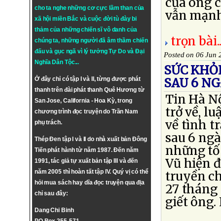
của ông c
cho ta nghe những cơ cực lầm than của
vẫn mạnh
xã hội miền Bắc và cuộc đời tù đày bi
thảm của những chiến sĩ vô danh của
trọn bài..
chúng ta, những người đã âm thầm chiến
đấu và gục ngã vì lý tưởng
Tự Do
và
Đại
Posted on 06 Jun 
Nghĩa Dân Tộc
...
SỨC KHỎE
Ở đây chỉ có tập I và II, từng được phát
SAU 6 N
thanh trên đài phát thanh Quê Hương từ
Tin Hà Nộ
San Jose, California - Hoa Kỳ, trong
trở về, l
chương trình đọc truyện do Trần Nam
về tình t
phụ trách.
sau 6 ngà
Thép Đen tập I và II do nhà xuất bản Đông
những tố 
Tiến phát hành từ năm 1987. Đến năm
Vũ hiện đ
1991, tác giả tự xuất bản tập III và đến
năm 2005 thì hoàn tất tập IV. Quý vị có thể
truyền ch
hỏi mua sách hay dĩa đọc truyện qua địa
27 tháng 
chỉ sau đây:
giết ông. 
Dang Chi Binh