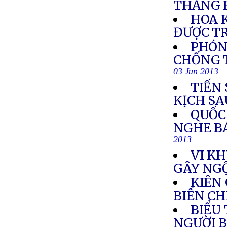
THẲNG 
HOA 
ĐƯỢC T
PHÓN
CHỐNG 
03 Jun 2013
TIẾN 
KỊCH SA
QUỐC
NGHE B
2013
VI K
GÂY NGỘ
KIÊN
BIỂN C
BIỂU
NGƯỜI B