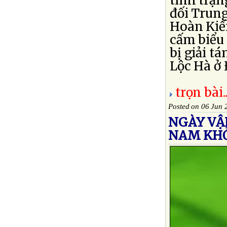
tình trạn
đối Trun
Hoàn Kiếm
cấm biểu 
bị giải tá
Lộc Hà ở Đ
trọn bài..
Posted on 06 Jun 
NGÀY VẬ
NAM KHỞ