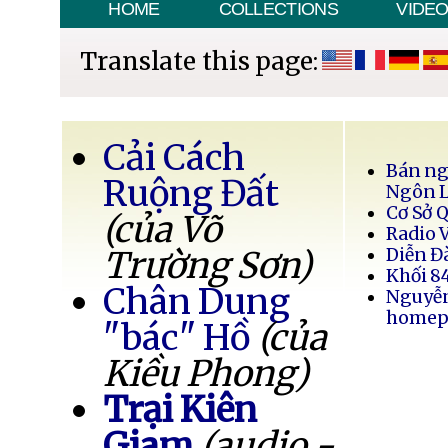
HOME
COLLECTIONS
VIDE
Translate this page:
Cải Cách
Bán ng
Ruộng Đất
Ngôn 
Cơ Sở 
(của Võ
Radio 
Trường Sơn)
Diễn Đ
Khối 8
Chân Dung
Nguyễ
homep
"bác" Hồ
(của
Kiều Phong)
Trại Kiên
Giam
(audio -