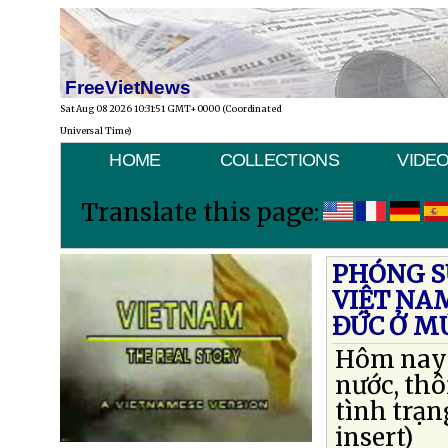
FreeVietNews
Sat Aug 08 2026 10:31:51 GMT+0000 (Coordinated
Universal Time)
HOME
COLLECTIONS
VIDE
Translate this page:
PHÓNG SỰ
VIỆT NAM
ĐỨC Ở M
Hôm nay 
nước, thô
tình trạn
insert)