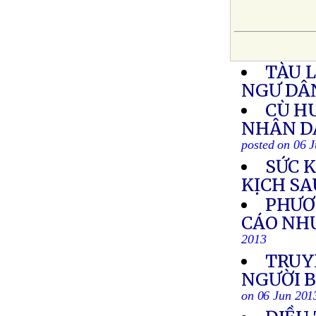
TÀU 
NGƯ DÂ
CÙ HU
NHÂN DÂ
posted on 06 
SỨC 
KỊCH SA
PHƯƠ
CÁO NH
2013
TRUY
NGƯỜI 
on 06 Jun 201