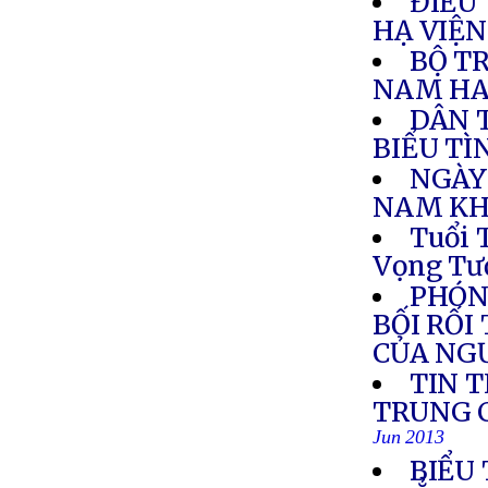
ĐIỀU
HẠ VIỆ
BỘ T
NAM HA
DÂN 
BIỂU T
NGÀY
NAM KH
Tuổi 
Vọng Tư
PHÓN
BỐI RỐI
CỦA NG
TIN 
TRUNG C
Jun 2013
BIỂU