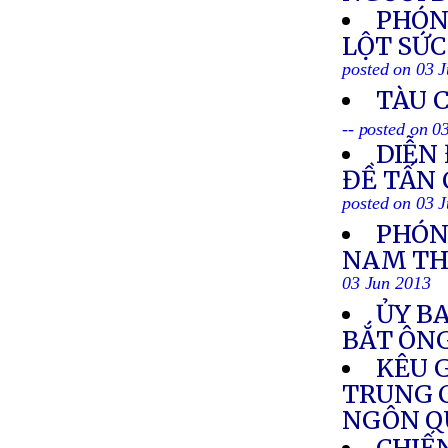
PHÓN
LỘT SỨC
posted on 03 
TÀU 
-- posted on 0
DIỄN
ĐỀ TẤN
posted on 03 
PHÓNG
NAM TH
03 Jun 2013
ỦY BA
BẮT ÔN
KÊU G
TRUNG C
NGÔN Q