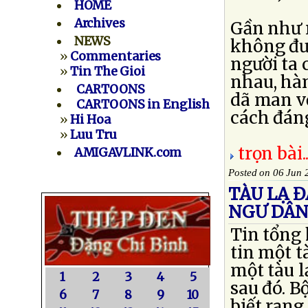
HOME
Archives
Gần như m
NEWS
không đưa
»
Commentaries
người ta 
»
Tin The Gioi
nhau, hà
CARTOONS
dã man v
CARTOONS in English
cách đáng
»
Hi Hoa
»
Luu Tru
trọn bài..
AMIGAVLINK.com
Posted on 06 Jun 
TÀU LẠ 
NGƯ DÂN
Tin tổng
tin một t
một tàu l
1
2
3
4
5
sau đó. 
6
7
8
9
10
biết rạng