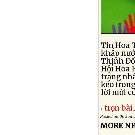
Tin Hoa T
khắp nướ
Thịnh Đố
Hội Hoa K
trạng nh
kéo tron
lời mời c
trọn bài..
Posted on 06 Jun 
MORE NE