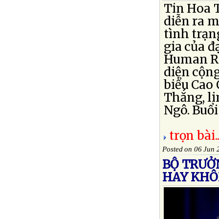
Tin Hoa 
diễn ra m
tình trạn
gia của đ
Human Ri
diện cộng
biểu Cao
Thắng, l
Ngô. Buổi 
trọn bài..
Posted on 06 Jun 
BỘ TRƯỞ
HAY KH