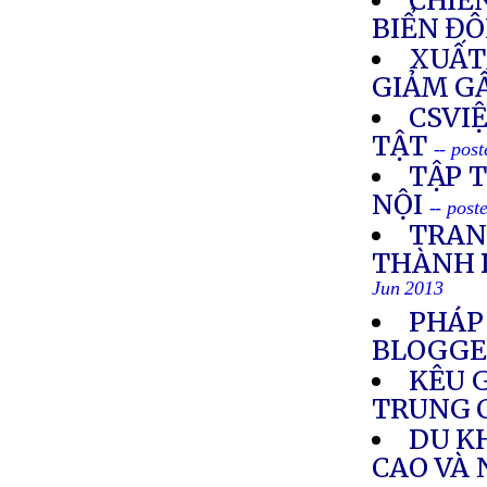
CHIẾ
BIỂN Đ
XUẤT
GIẢM G
CSVIỆ
TẬT
-- pos
TẬP T
NỘI
-- post
TRAN
THÀNH 
Jun 2013
PHÁP
BLOGGE
KÊU G
TRUNG 
DU K
CAO VÀ