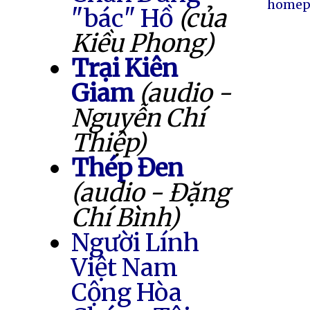
homep
"bác" Hồ
(của
Kiều Phong)
Trại Kiên
Giam
(audio -
Nguyễn Chí
Thiệp)
Thép Đen
(audio - Đặng
Chí Bình)
Người Lính
Việt Nam
Cộng Hòa