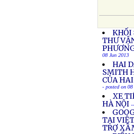
KHỐI
THƯ VẬ
PHƯƠNG
08 Jun 2013
HAI 
SMITH 
CỦA HA
- posted on 08
XE TI
HÀ NỘI
-
GOOG
TẠI VIỆ
TRỢ XÂ