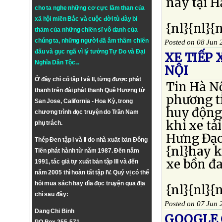
nay tại H
cho ta nghe những cơ cực lầm than của
xã hội miền Bắc và cuộc đời tù đày bi
{nl}{nl}{
thảm của những chiến sĩ vô danh của
chúng ta, những người đã âm thầm chiến
Posted on 08 Jun 
đấu và gục ngã vì lý tưởng
Tự Do
và
Đại
XE TIẾP 
Nghĩa Dân Tộc
...
NỘI
Ở đây chỉ có tập I và II, từng được phát
Tin Hà Nộ
thanh trên đài phát thanh Quê Hương từ
phương t
San Jose, California - Hoa Kỳ, trong
huy động
chương trình đọc truyện do Trần Nam
khi xe tả
phụ trách.
Hưng Đạo
Thép Đen tập I và II do nhà xuất bản Đông
{nl}hay k
Tiến phát hành từ năm 1987. Đến năm
xe bồn đa
1991, tác giả tự xuất bản tập III và đến
năm 2005 thì hoàn tất tập IV. Quý vị có thể
hỏi mua sách hay dĩa đọc truyện qua địa
{nl}{nl}{
chỉ sau đây:
Posted on 07 Jun 
Dang Chi Binh
GOOGLE 