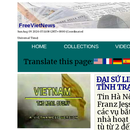
FreeVietNews
Sun Aug 09 2026 07:11:08 GMT+0000 (Coordinated
Universal Time)
HOME
COLLECTIONS
VIDE
Translate this page:
ĐẠI SỨ L
TÌNH TR
Tin Hà Nộ
Franz Jes
các vụ bắ
nhà hoạt 
tù từ 2 