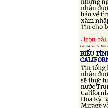
những ng
nhận đượ
báo về tì
xâm nhập
Tin cho b
trọn bài..
Posted on 07 Jun 
BIỂU TÌN
CALIFOR
Tin tổng
nhận được
sẽ thực h
nước Tru
Californi
Hoa Kỳ B
Mirage và