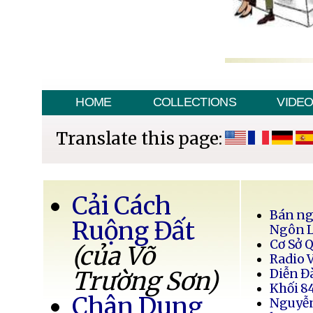
HOME
COLLECTIONS
VIDE
Translate this page:
Cải Cách
Bán ng
Ruộng Đất
Ngôn 
Cơ Sở 
(của Võ
Radio 
Trường Sơn)
Diễn Đ
Khối 8
Chân Dung
Nguyễ