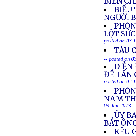
BIỂN C
BIỂU
NGƯỜI B
PHÓN
LỘT SỨC
posted on 03 
TÀU 
-- posted on 0
DIỄN
ĐỀ TẤN
posted on 03 
PHÓNG
NAM TH
03 Jun 2013
ỦY BA
BẮT ÔN
KÊU G