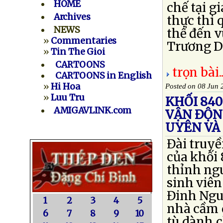
HOME
chế tại g
Archives
thực thi 
NEWS
thể đến v
»
Commentaries
Trương Du
»
Tin The Gioi
CARTOONS
trọn bài..
CARTOONS in English
»
Hi Hoa
Posted on 08 Jun 
»
Luu Tru
KHỐI 84
AMIGAVLINK.com
VẬN ĐỘN
UYÊN VÀ
Đài truy
của khối 
thỉnh ngu
sinh viê
Đinh Nguy
1
2
3
4
5
nhà cầm 
6
7
8
9
10
tù dành c