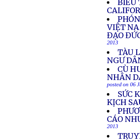
BIỂU
CALIFO
PHÓNG
VIỆT NA
ĐẠO ĐỨ
2013
TÀU 
NGƯ DÂ
CÙ HU
NHÂN DÂ
posted on 06 
SỨC 
KỊCH SA
PHƯƠ
CÁO NH
2013
TRUY