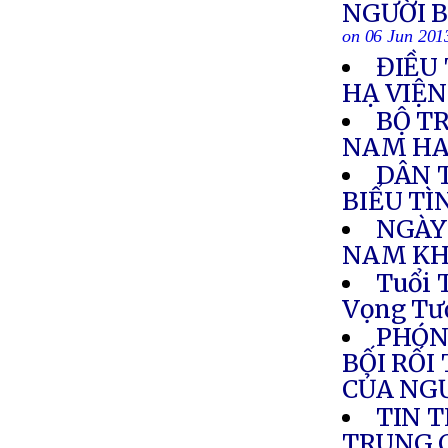
NGƯỜI 
on 06 Jun 201
ĐIỀU
HẠ VIỆ
BỘ T
NAM HA
DÂN 
BIỂU T
NGÀY
NAM KH
Tuổi 
Vọng Tư
PHÓN
BỐI RỐI
CỦA NG
TIN 
TRUNG C