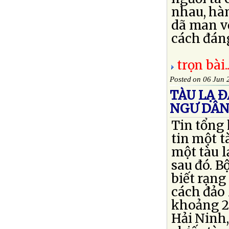
nhau, hà
dã man v
cách đáng
trọn bài..
Posted on 06 Jun 
TÀU LẠ 
NGƯ DÂN
Tin tổng
tin một t
một tàu l
sau đó. 
biết rạng
cách đảo
khoảng 2 
Hải Ninh,