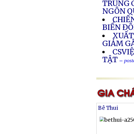
TRUNG C
NGÔN Q
CHIẾ
BIỂN Đ
XUẤT
GIẢM G
CSVIỆ
TẬT
-- pos
Bê Thui