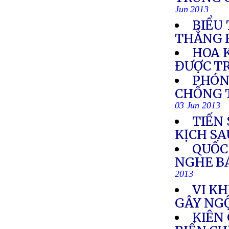
Jun 2013
BIỂU
THẲNG 
HOA 
ĐƯỢC T
PHÓN
CHỐNG 
03 Jun 2013
TIẾN 
KỊCH SA
QUỐC
NGHE B
2013
VI K
GÂY NGỘ
KIÊN