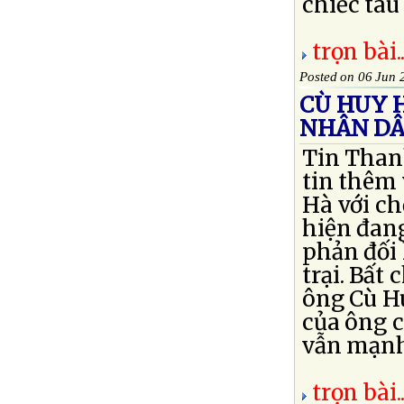
chiếc tàu 
trọn bài..
Posted on 06 Jun 
CÙ HUY H
NHÂN DÂ
Tin Than
tin thêm
Hà với ch
hiện đang
phản đối 
trại. Bất
ông Cù Hu
của ông c
vẫn mạnh
trọn bài..