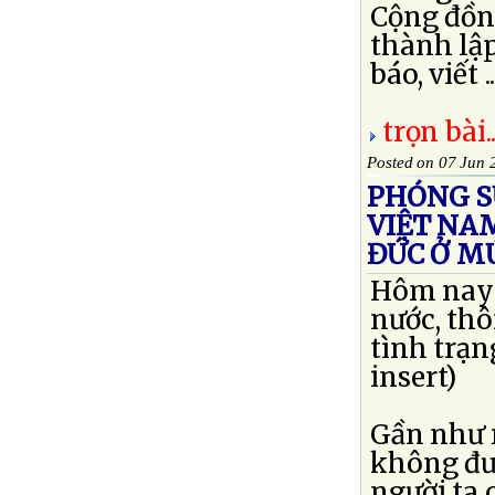
Cộng đồng
thành lập
báo, viết ..
trọn bài..
Posted on 07 Jun 
PHÓNG SỰ
VIỆT NAM
ĐỨC Ở M
Hôm nay 
nước, thô
tình trạn
insert)
Gần như m
không đưa
người ta 