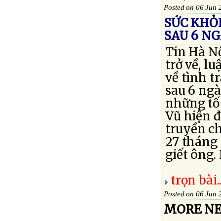
Posted on 06 Jun 
SỨC KHỎE
SAU 6 N
Tin Hà Nộ
trở về, l
về tình t
sau 6 ngà
những tố 
Vũ hiện đ
truyền ch
27 tháng 
giết ông. 
trọn bài..
Posted on 06 Jun 
MORE NE