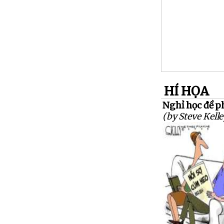
HÍ HỌA
Nghỉ học đề p
(by Steve Kelle