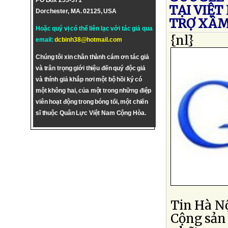
PO Box 255-571
TẠI VIỆT
Dorchester, MA. 02125, USA
TRỢ XÂ
Hoặc quý vị có thể liên lạc với tác giả qua
{nl}
email:
dcbinh38@hotmail.com
Chúng tôi xin chân thành cám ơn tác giả
và trân trọng giới thiệu đến quý độc giả
và thính giả khắp nơi một bộ hồi ký có
một không hai, của một trong những điệp
viên hoạt động trong bóng tối, một chiến
sĩ thuộc Quân Lực Việt Nam Cộng Hòa.
Tin Hà Nộ
Cộng sản 