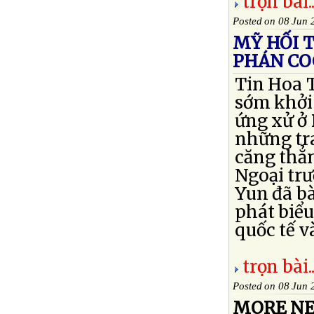
trọn bài..
Posted on 08 Jun 
MỸ HỐI 
PHÁN CO
Tin Hoa 
sớm khởi 
ứng xử ở
những tr
căng thẳn
Ngoại tr
Yun đã b
phát biểu
quốc tế v
trọn bài..
Posted on 08 Jun 
MORE NE