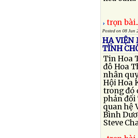
trọn bài..
Posted on 08 Jun 
HẠ VIỆN 
TÌNH CH
Tin Hoa T
đô Hoa Th
nhân quyề
Hội Hoa 
trong đó 
phản đối 
quan hệ 
Bình Dươ
Steve Cha