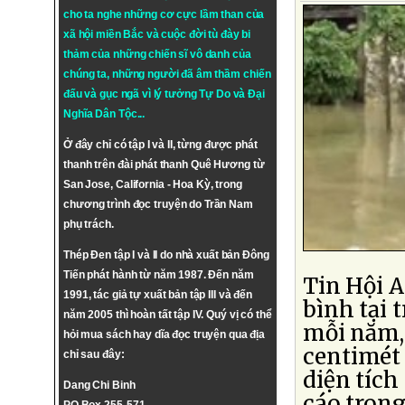
cho ta nghe những cơ cực lầm than của
xã hội miền Bắc và cuộc đời tù đày bi
thảm của những chiến sĩ vô danh của
chúng ta, những người đã âm thầm chiến
đấu và gục ngã vì lý tưởng
Tự Do
và
Đại
Nghĩa Dân Tộc
...
Ở đây chỉ có tập I và II, từng được phát
thanh trên đài phát thanh Quê Hương từ
San Jose, California - Hoa Kỳ, trong
chương trình đọc truyện do Trần Nam
phụ trách.
Thép Đen tập I và II do nhà xuất bản Đông
Tiến phát hành từ năm 1987. Đến năm
Tin Hội 
1991, tác giả tự xuất bản tập III và đến
bình tại 
năm 2005 thì hoàn tất tập IV. Quý vị có thể
mỗi năm,
hỏi mua sách hay dĩa đọc truyện qua địa
centimét
chỉ sau đây:
diện tích
Dang Chi Binh
cáo tron