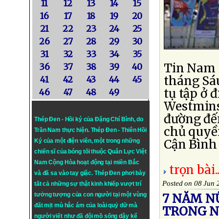
11
12
13
14
15
16
17
18
19
20
21
22
23
24
25
26
27
28
29
30
31
32
33
34
35
Tin Nam C
36
37
38
39
40
tháng Sáu
41
42
43
44
45
tụ tập ở 
46
47
48
49
Westminst
đường đế
Thép Đen - Hồi ký của Đặng Chí Bình
, do
chủ quyề
Trần Nam thực hiện.
Thép Đen
- Thiên Hồi
Cận Bình 
Ký của một điện viên, một trong những
chiến sĩ của bóng tối thuộc Quân Lực Việt
Nam Cộng Hòa hoạt động tại miền Bắc
trọn bài..
và đã sa vào tay giặc. Thép Đen phơi bày
Posted on 08 Jun 
tất cả những sự thật kinh khiếp vượt trí
tưởng tượng của con người tại một vùng
7 NĂM N
đất mịt mù hắc ám của loài quỷ dữ mà
TRONG 
người viết như đã đội mồ sống dậy kể