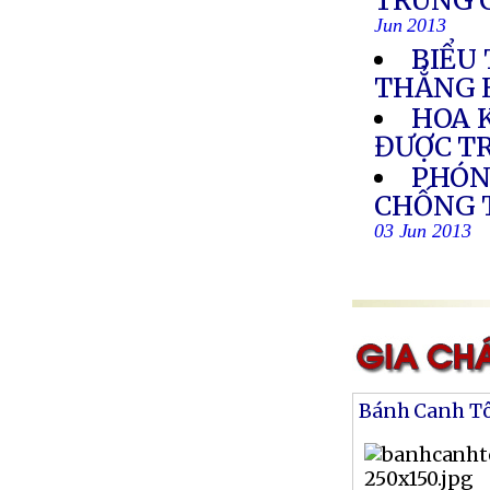
TRUNG C
Jun 2013
BIỂU
THẲNG 
HOA 
ĐƯỢC T
PHÓN
CHỐNG 
03 Jun 2013
Bánh Canh T