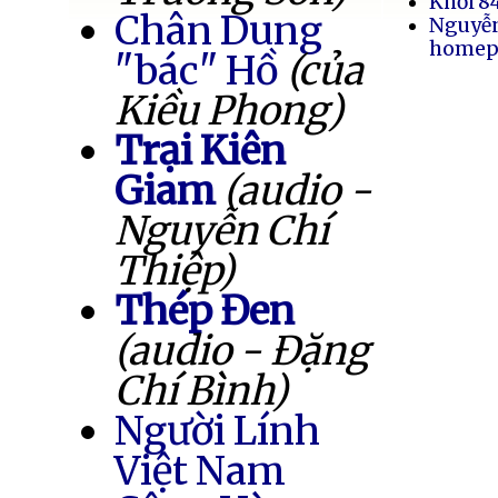
Khối 8
Chân Dung
Nguyễ
homep
"bác" Hồ
(của
Kiều Phong)
Trại Kiên
Giam
(audio -
Nguyễn Chí
Thiệp)
Thép Đen
(audio - Đặng
Chí Bình)
Người Lính
Việt Nam