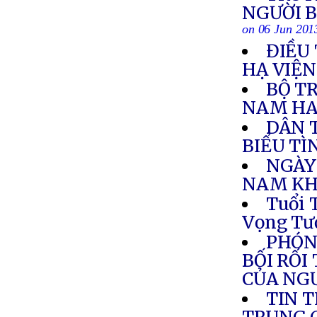
NGƯỜI 
on 06 Jun 201
ĐIỀU
HẠ VIỆ
BỘ T
NAM HA
DÂN 
BIỂU T
NGÀY
NAM KH
Tuổi 
Vọng Tư
PHÓN
BỐI RỐI
CỦA NG
TIN 