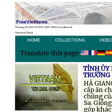
FreeVietNews
Thu Aug 06 2026 07:39:37 GMT+0000 (Coordinated
Universal Time)
HOME
COLLECTIONS
VIDE
Translate this page:
TỈNH ỦY
TRƯỜNG 
HÀ GIANG
cấp ăn c
chúng củ
Sa. Giốn
góp khác