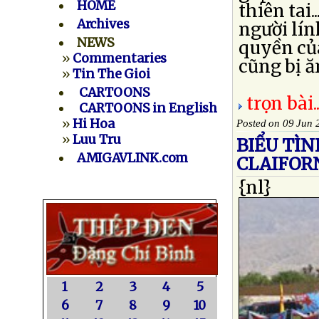
HOME
thiên tai
Archives
người lín
NEWS
quyền củ
»
Commentaries
cũng bị ă
»
Tin The Gioi
CARTOONS
trọn bài..
CARTOONS in English
»
Hi Hoa
Posted on 09 Jun 
»
Luu Tru
BIỂU TÌ
AMIGAVLINK.com
CLAIFOR
{nl}
1
2
3
4
5
6
7
8
9
10