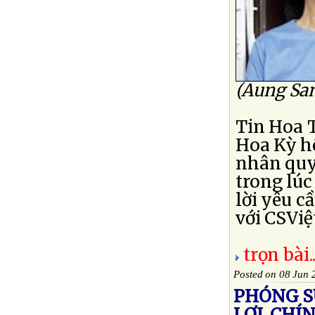
(Aung San
Tin Hoa T
Hoa Kỳ h
nhân quy
trong lúc
lời yêu c
với CSViệ
trọn bài..
Posted on 08 Jun 
PHÓNG SỰ
LỢI, CH