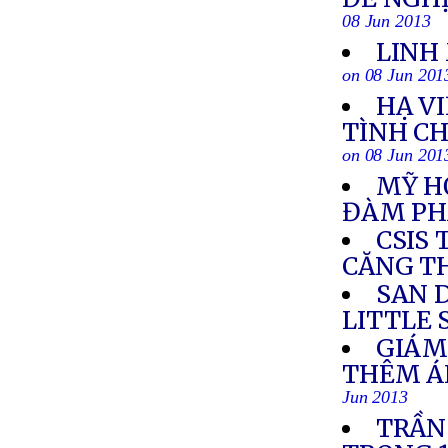
08 Jun 2013
LINH 
on 08 Jun 201
HẠ V
TÌNH C
on 08 Jun 201
MỸ H
ĐÀM PH
CSIS
CĂNG T
SAN 
LITTLE 
GIÁM
THÊM Á
Jun 2013
TRẦN