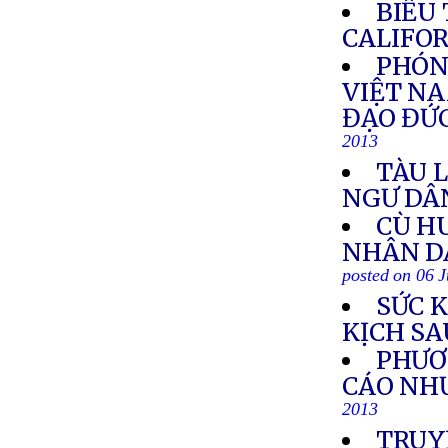
BIỂU
CALIFO
PHÓNG
VIỆT NA
ĐẠO ĐỨ
2013
TÀU 
NGƯ DÂ
CÙ HU
NHÂN DÂ
posted on 06 
SỨC 
KỊCH SA
PHƯƠ
CÁO NH
2013
TRUY