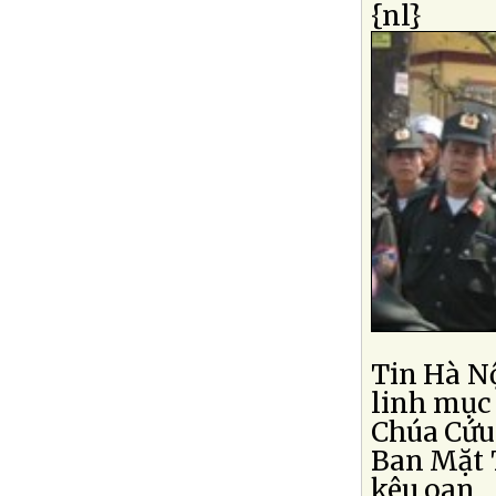
{nl}
Tin Hà N
linh mục 
Chúa Cứu
Ban Mặt 
kêu oan...