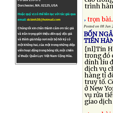
PO Box 255-571
trình hà
Dorchester, MA. 02125, USA
Hoặc quý vị có thể liên lạc với tác giả qua
trọn bài..
email:
dcbinh38@hotmail.com
Posted on 08 Jun 
Chúng tôi xin chân thành cám ơn tác giả
BỐN NGÂ
và trân trọng giới thiệu đến quý độc giả
TIỀN HÀN
và thính giả khắp nơi một bộ hồi ký có
một không hai, của một trong những điệp
{nl}Tin H
viên hoạt động trong bóng tối, một chiến
trong đó 
sĩ thuộc Quân Lực Việt Nam Cộng Hòa.
dính líu 
dịch vụ c
hàng tỉ đ
truy tố. 
ở New Yor
vụ rửa ti
giao dịch 