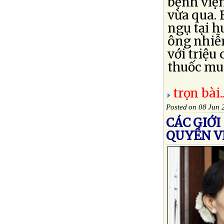
bệnh việ
vừa qua. 
ngụ tại 
ông nhiễ
với triệu
thuốc mua
trọn bài..
Posted on 08 Jun 
CÁC GIỚ
QUYỀN V