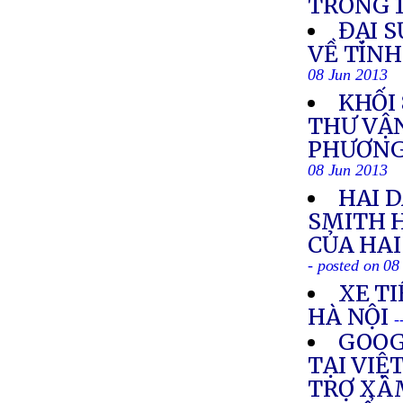
TRONG 
ĐẠI S
VỀ TÌN
08 Jun 2013
KHỐI
THƯ VẬ
PHƯƠNG
08 Jun 2013
HAI 
SMITH 
CỦA HA
- posted on 08
XE TI
HÀ NỘI
-
GOOG
TẠI VIỆ
TRỢ XÂ