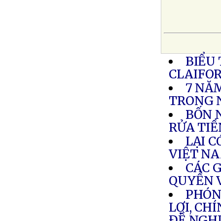
BIỂU
CLAIFO
7 NĂ
TRONG 
BỐN 
RỬA TIỀ
LẠI C
VIỆT N
CÁC 
QUYỀN V
PHÓN
LỢI, CH
ĐỀ NGHỊ