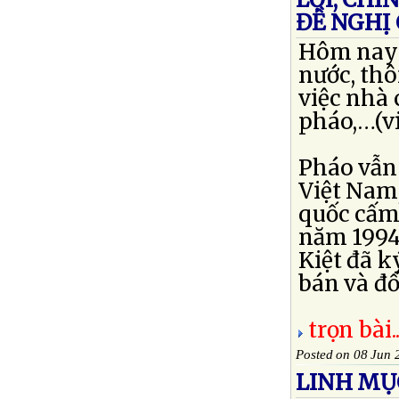
ĐỀ NGHỊ
Hôm nay 
nước, thô
việc nhà 
pháo,…(vi
Pháo vẫn
Việt Nam,
quốc cấm
năm 1994
Kiệt đã k
bán và đốt 
trọn bài..
Posted on 08 Jun 
LINH MỤC