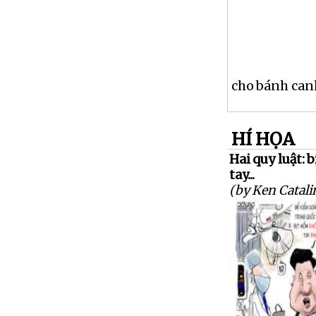
cho bánh canh
HÍ HỌA
Hai quy luật: 
tay...
(by Ken Catali