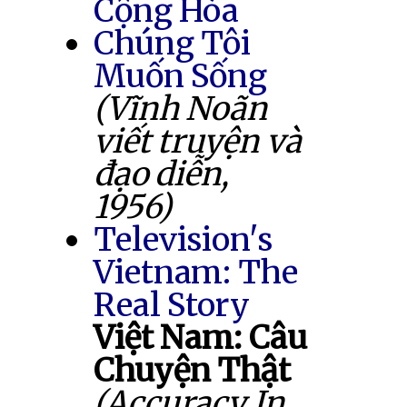
Cộng Hòa
Chúng Tôi
Muốn Sống
(Vĩnh Noãn
viết truyện và
đạo diễn,
1956)
Television's
Vietnam: The
Real Story
Việt Nam: Câu
Chuyện Thật
(Accuracy In