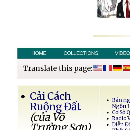
HOME
COLLECTIONS
VIDE
Translate this page:
Cải Cách
Bán ng
Ruộng Đất
Ngôn 
Cơ Sở 
(của Võ
Radio 
Trường Sơn)
Diễn Đ