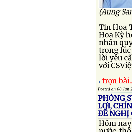
(Aung San
Tin Hoa T
Hoa Kỳ h
nhân quy
trong lúc
lời yêu c
với CSViệ
trọn bài..
Posted on 08 Jun 
PHÓNG SỰ
LỢI, CH
ĐỀ NGHỊ
Hôm nay 
nước, thô