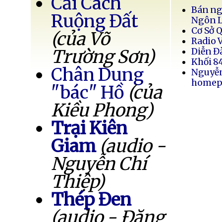
Cải Cách
Bán ng
Ruộng Đất
Ngôn 
Cơ Sở 
(của Võ
Radio 
Trường Sơn)
Diễn Đ
Khối 8
Chân Dung
Nguyễ
homep
"bác" Hồ
(của
Kiều Phong)
Trại Kiên
Giam
(audio -
Nguyễn Chí
Thiệp)
Thép Đen
(audio - Đặng