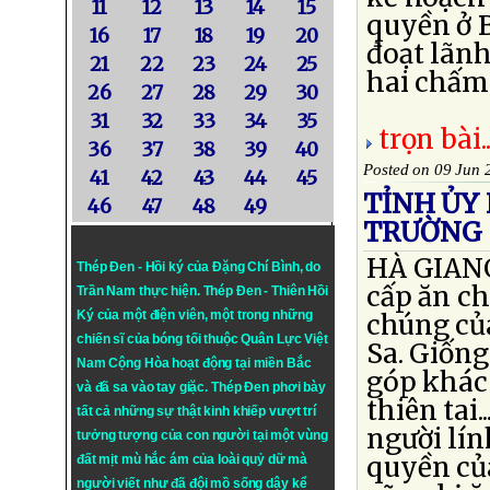
11
12
13
14
15
quyền ở 
16
17
18
19
20
đoạt lãnh
21
22
23
24
25
hai chấm 
26
27
28
29
30
31
32
33
34
35
trọn bài..
36
37
38
39
40
Posted on 09 Jun 
41
42
43
44
45
TỈNH ỦY
46
47
48
49
TRƯỜNG 
HÀ GIANG
Thép Đen - Hồi ký của Đặng Chí Bình
, do
cấp ăn c
Trần Nam thực hiện.
Thép Đen
- Thiên Hồi
Ký của một điện viên, một trong những
chúng củ
chiến sĩ của bóng tối thuộc Quân Lực Việt
Sa. Giốn
Nam Cộng Hòa hoạt động tại miền Bắc
góp khác
và đã sa vào tay giặc. Thép Đen phơi bày
thiên tai
tất cả những sự thật kinh khiếp vượt trí
người lín
tưởng tượng của con người tại một vùng
quyền củ
đất mịt mù hắc ám của loài quỷ dữ mà
người viết như đã đội mồ sống dậy kể