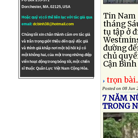
PO Box 255-571
Dorchester, MA. 02125, USA
Tin Nam C
Hoặc quý vị có thể liên lạc với tác giả qua
tháng Sáu
email:
dcbinh38@hotmail.com
tụ tập ở 
Chúng tôi xin chân thành cám ơn tác giả
Westminst
và trân trọng giới thiệu đến quý độc giả
đường đế
và thính giả khắp nơi một bộ hồi ký có
chủ quyề
một không hai, của một trong những điệp
Cận Bình 
viên hoạt động trong bóng tối, một chiến
sĩ thuộc Quân Lực Việt Nam Cộng Hòa.
trọn bài..
Posted on 08 Jun 
7 NĂM N
TRONG 