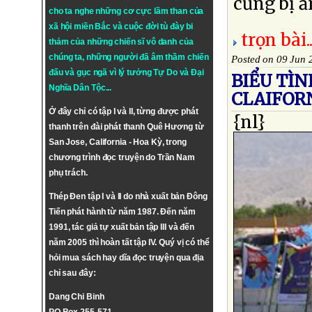
cũng bị ă
cho ta nghe những cơ cực lầm than của
xã hội miền Bắc và cuộc đời tù đày bi
trọn bài..
thảm của những chiến sĩ vô danh của
chúng ta, những người đã âm thầm chiến
Posted on 09 Jun 
đấu và gục ngã vì lý tưởng
Tự Do
và
Đại
BIỂU TÌ
Nghĩa Dân Tộc
...
CLAIFOR
Ở đây chỉ có tập I và II, từng được phát
{nl}
thanh trên đài phát thanh Quê Hương từ
San Jose, California - Hoa Kỳ, trong
chương trình đọc truyện do Trần Nam
phụ trách.
Thép Đen tập I và II do nhà xuất bản Đông
Tiến phát hành từ năm 1987. Đến năm
1991, tác giả tự xuất bản tập III và đến
năm 2005 thì hoàn tất tập IV. Quý vị có thể
hỏi mua sách hay dĩa đọc truyện qua địa
chỉ sau đây:
Dang Chi Binh