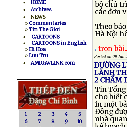
HOME
bộ chủ tr
Archives
các đơn v
NEWS
»
Commentaries
Theo báo
»
Tin The Gioi
Hà Nội hôm
CARTOONS
CARTOONS in English
trọn bài..
»
Hi Hoa
»
Luu Tru
Posted on 09 Jun 
AMIGAVLINK.com
ĐƯỜNG L
LÃNH TH
2 CHẤM 
Tin Tổng
cho biết 
in một bả
Đông được
1
2
3
4
5
nhà quan 
6
7
8
9
10
kế hoạch