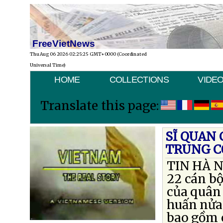
FreeVietNews
Thu Aug 06 2026 02:25:25 GMT+0000 (Coordinated
Universal Time)
HOME
COLLECTIONS
VIDE
Translate this page:
SĨ QUAN
TRUNG C
TIN HÀ N
22 cán bộ
của quân
huấn nửa
bao gồm c