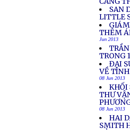
CĂNG T
SAN 
LITTLE 
GIÁM
THÊM Á
Jun 2013
TRẦN
TRONG 
ĐẠI S
VỀ TÌN
08 Jun 2013
KHỐI
THƯ VẬ
PHƯƠNG
08 Jun 2013
HAI 
SMITH 