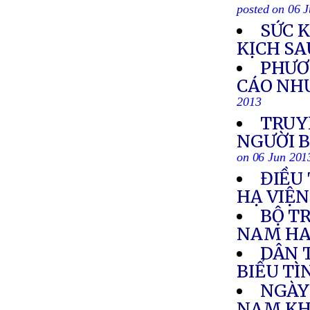
posted on 06 
SỨC 
KỊCH SA
PHƯƠ
CÁO NH
2013
TRUY
NGƯỜI 
on 06 Jun 201
ĐIỀU
HẠ VIỆ
BỘ T
NAM HA
DÂN 
BIỂU T
NGÀY
NAM KH