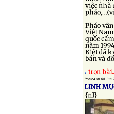
việc nhà 
pháo,…(vi
Pháo vẫn
Việt Nam,
quốc cấm
năm 1994
Kiệt đã k
bán và đốt 
trọn bài..
Posted on 08 Jun 
LINH MỤC
{nl}