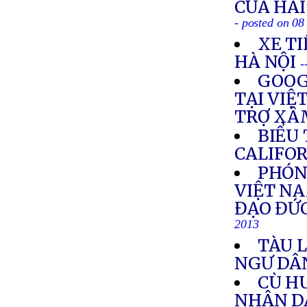
CỦA HA
- posted on 08
XE TI
HÀ NỘI
-
GOOG
TẠI VIỆ
TRỢ XÂ
BIỂU
CALIFO
PHÓNG
VIỆT NA
ĐẠO ĐỨ
2013
TÀU 
NGƯ DÂ
CÙ HU
NHÂN DÂ