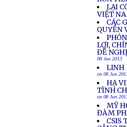
LẠI C
VIỆT N
CÁC 
QUYỀN V
PHÓN
LỢI, CH
ĐỀ NGHỊ
08 Jun 2013
LINH 
on 08 Jun 201
HẠ V
TÌNH C
on 08 Jun 201
MỸ H
ĐÀM PH
CSIS