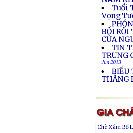
Tuổi 
Vọng Tư
PHÓN
BỐI RỐI
CỦA NG
TIN 
TRUNG C
Jun 2013
BIỂU
THẲNG 
Chè Xâm Bổ 