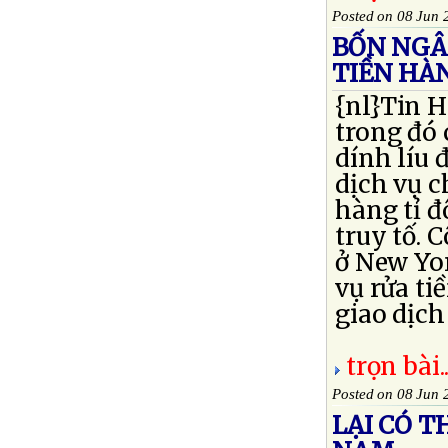
Posted on 08 Jun 
BỐN NGÂ
TIỀN HÀN
{nl}Tin H
trong đó 
dính líu 
dịch vụ c
hàng tỉ đ
truy tố. 
ở New Yor
vụ rửa ti
giao dịch 
trọn bài..
Posted on 08 Jun 
LẠI CÓ T