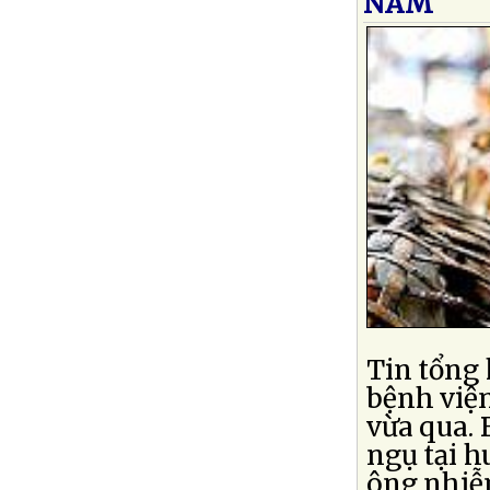
NAM
Tin tổng 
bệnh việ
vừa qua. 
ngụ tại 
ông nhiễ