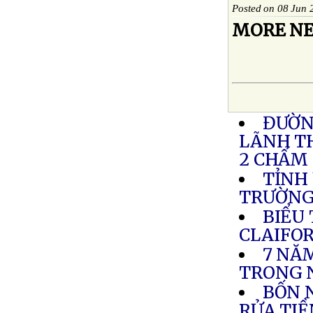
Posted on 08 Jun 
MORE NE
ĐƯỜN
LÃNH TH
2 CHẤM
TỈNH
TRƯỜNG
BIỂU
CLAIFO
7 NĂ
TRONG 
BỐN 
RỬA TIỀ