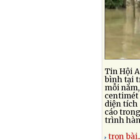
Tin Hội 
bình tại 
mỗi năm,
centimét
diện tích
cáo tron
trình hà
trọn bài..