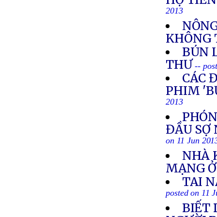
2013
NÔNG
KHÔNG 
BÚN 
THƯ
-- pos
CÁC 
PHIM 'B
2013
PHÓNG
ĐẦU SỢ
on 11 Jun 201
NHÀ 
MẠNG Ở
TAI 
posted on 11 
BIẾT