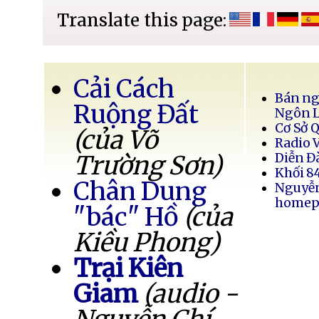
Translate this page:
Cải Cách
Bán ng
Ruộng Đất
Ngôn 
Cơ Sở 
(của Võ
Radio 
Trường Sơn)
Diễn Đ
Khối 8
Chân Dung
Nguyễ
homep
"bác" Hồ
(của
Kiều Phong)
Trại Kiên
Giam
(audio -