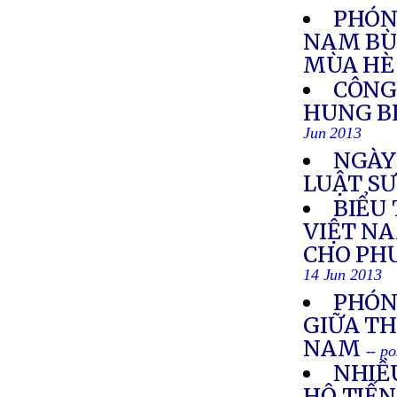
PHÓNG
NAM BÙ
MÙA HÈ
CÔNG
HUNG B
Jun 2013
NGÀY
LUẬT SƯ
BIỂU
VIỆT N
CHO PH
14 Jun 2013
PHÓN
GIỮA TH
NAM
-- p
NHIỀ
HỘ TIẾN