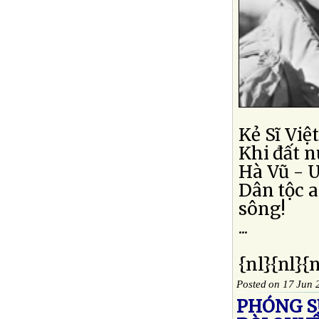
Kẻ Sĩ Vi
Khi đất n
Hà Vũ - 
Dân tộc 
sông!
...
{nl}{nl}{
Posted on 17 Jun 
PHÓNG SỰ