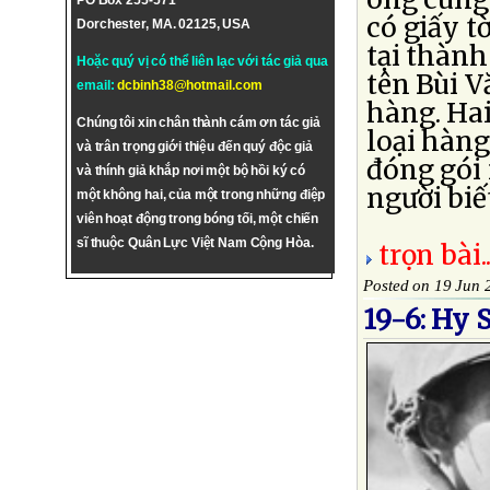
PO Box 255-571
có giấy t
Dorchester, MA. 02125, USA
tại thành
Hoặc quý vị có thể liên lạc với tác giả qua
tên Bùi V
email:
dcbinh38@hotmail.com
hàng. Ha
Chúng tôi xin chân thành cám ơn tác giả
loại hàng
và trân trọng giới thiệu đến quý độc giả
đóng gói
và thính giả khắp nơi một bộ hồi ký có
người biết
một không hai, của một trong những điệp
viên hoạt động trong bóng tối, một chiến
sĩ thuộc Quân Lực Việt Nam Cộng Hòa.
trọn bài..
Posted on 19 Jun 
19-6: Hy 