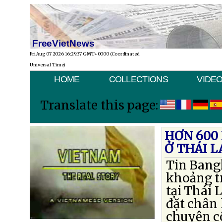
FreeVietNews
Fri Aug 07 2026 16:29:37 GMT+0000 (Coordinated
Universal Time)
HOME
COLLECTIONS
VIDE
Translate this page:
HƠN 600 
Ở THÁI L
Tin Bang
khoảng tr
tại Thái 
đặt chân 
chuyện cô