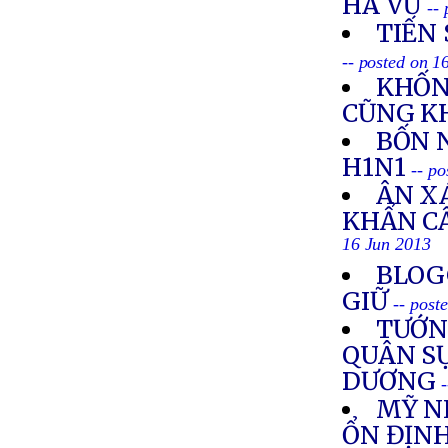
HÀ VŨ
--
TIẾN 
-- posted on 1
KHỐN 
CŨNG K
BỐN 
H1N1
-- p
ÂN X
KHẨN CẤ
16 Jun 2013
BLOG
GIỮ
-- post
TƯỚN
QUÂN SỰ
DƯƠNG
MỸ N
ỔN ĐỊN