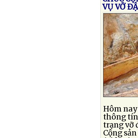
VỤ VỠ Đ
Hôm nay 
thông tín
trạng vỡ
Cộng sản