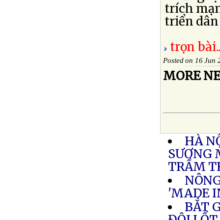
trích mạ
triển dân 
trọn bài..
Posted on 16 Jun 
MORE NE
HÀ N
SƯƠNG M
TRẦM 
NÔNG
'MADE I
BẮT 
ĐỘI LỐ