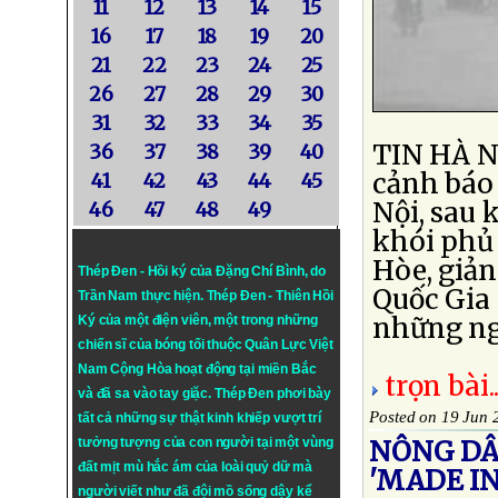
11
12
13
14
15
16
17
18
19
20
21
22
23
24
25
26
27
28
29
30
31
32
33
34
35
TIN HÀ NỘ
36
37
38
39
40
cảnh báo
41
42
43
44
45
Nội, sau 
46
47
48
49
khói phủ
Hòe, giả
Thép Đen - Hồi ký của Đặng Chí Bình
, do
Quốc Gia 
Trần Nam thực hiện.
Thép Đen
- Thiên Hồi
những ngà
Ký của một điện viên, một trong những
chiến sĩ của bóng tối thuộc Quân Lực Việt
Nam Cộng Hòa hoạt động tại miền Bắc
trọn bài..
và đã sa vào tay giặc. Thép Đen phơi bày
Posted on 19 Jun 
tất cả những sự thật kinh khiếp vượt trí
tưởng tượng của con người tại một vùng
NÔNG DÂ
đất mịt mù hắc ám của loài quỷ dữ mà
'MADE IN
người viết như đã đội mồ sống dậy kể