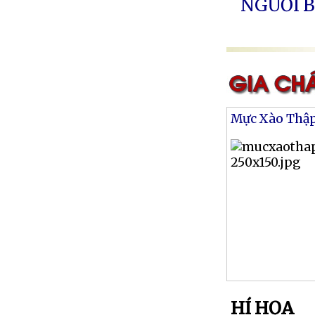
NGƯỜI B
Mực Xào Thậ
HÍ HỌA