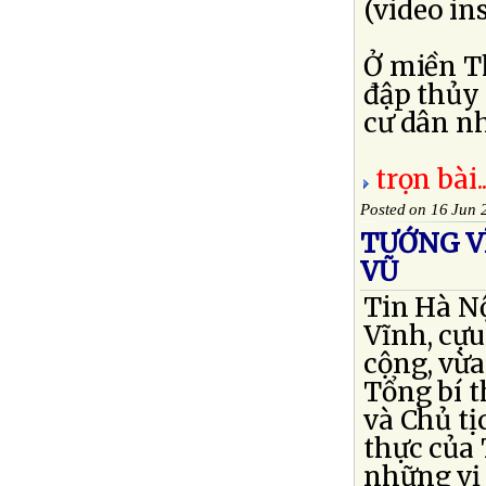
(video ins
Ở miền T
đập thủy
cư dân nh
trọn bài..
Posted on 16 Jun 
TƯỚNG VĨ
VŨ
Tin Hà N
Vĩnh, cựu
cộng, vừa
Tổng bí 
và Chủ tị
thực của 
những vị 