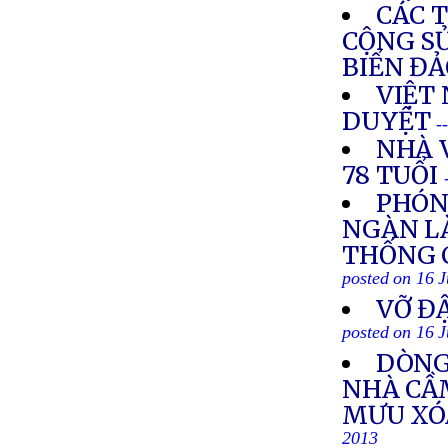
CÁC 
CỘNG S
BIỂN ĐẢ
VIỆT 
DUYỆT
-
NHÀ 
78 TUỔI
PHÓN
NGÀN L
THỐNG 
posted on 16 
VỠ ĐẬ
posted on 16 
DÒNG
NHÀ CẦ
MƯU XÓA
2013