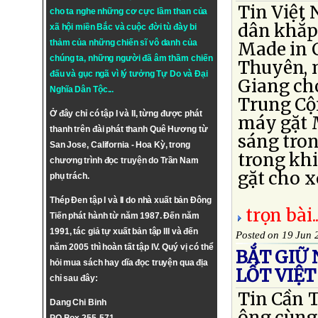
Tin Việt 
cho ta nghe những cơ cực lầm than của
dân khắp
xã hội miền Bắc và cuộc đời tù đày bi
thảm của những chiến sĩ vô danh của
Made in 
chúng ta, những người đã âm thầm chiến
Thuyên, n
đấu và gục ngã vì lý tưởng
Tự Do
và
Đại
Giang cho
Nghĩa Dân Tộc
...
Trung Cộ
Ở đây chỉ có tập I và II, từng được phát
máy gặt 
thanh trên đài phát thanh Quê Hương từ
sáng tron
San Jose, California - Hoa Kỳ, trong
trong kh
chương trình đọc truyện do Trần Nam
gặt cho xo
phụ trách.
Thép Đen tập I và II do nhà xuất bản Đông
trọn bài..
Tiến phát hành từ năm 1987. Đến năm
1991, tác giả tự xuất bản tập III và đến
Posted on 19 Jun 
năm 2005 thì hoàn tất tập IV. Quý vị có thể
BẮT GIỮ
hỏi mua sách hay dĩa đọc truyện qua địa
LỐT VIỆ
chỉ sau đây:
Tin Cần 
Dang Chi Binh
ông cùng