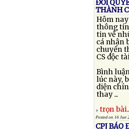
ĐÒI QUY
THÀNH C
Hôm nay t
thông tín
tin về nh
cá nhân 
chuyển t
CS độc tà
Bình luận
lúc này, 
diện chín
thay ...
trọn bài..
Posted on 16 Jun 
CPJ BÁO 