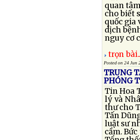
quan tâm
cho biết 
quốc gia 
dịch bện
nguy cơ c
trọn bài..
Posted on 24 Jun 
TRUNG T
PHÓNG T
Tin Hoa 
lý và Nh
thư cho 
Tấn Dũng
luật sư 
cầm. Bức 
Tổng thốn