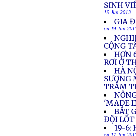
SINH VI
19 Jun 2013
GIA Đ
on 19 Jun 201
NGHI
CỘNG T
HƠN 
RƠI Ở T
HÀ N
SƯƠNG M
TRẦM 
NÔNG
'MADE I
BẮT 
ĐỘI LỐ
19-6: