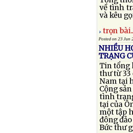
về tình t
và kêu gọ
trọn bài..
Posted on 23 Jun 
NHIỀU HỌ
TRẠNG CỦ
Tin tổng
thư từ 33
Nam tại h
Cộng sản 
tình trạn
tại của Ô
một tập h
đông đảo 
Bức thư gửi