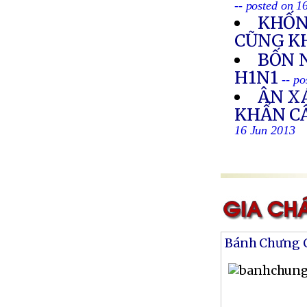
-- posted on 1
KHỐN 
CŨNG K
BỐN 
H1N1
-- p
ÂN X
KHẨN CẤ
16 Jun 2013
Bánh Chưng 