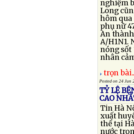
nghiệm b
Long cũng
hôm qua 
phụ nữ 4
An thành 
A/H1N1. 
nóng sốt 
nhân cảm 
trọn bài..
Posted on 24 Jun 
TỶ LỆ B
CAO NHẤ
Tin Hà N
xuất huy
thể tại H
nước tro