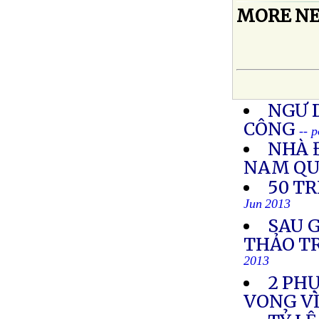
MORE NE
NGƯ D
CÔNG
-- 
NHÀ 
NAM QU
50 T
Jun 2013
SAU 
THẢO T
2013
2 PH
VONG VÌ