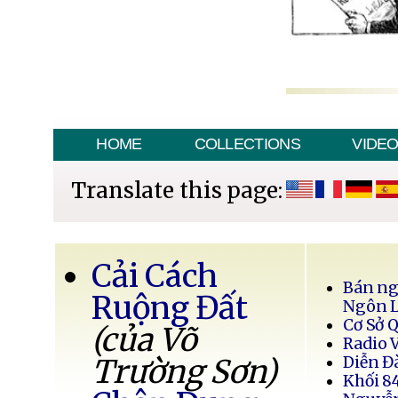
HOME
COLLECTIONS
VIDE
Translate this page:
Cải Cách
Bán ng
Ruộng Đất
Ngôn 
Cơ Sở 
(của Võ
Radio 
Trường Sơn)
Diễn Đ
Khối 8