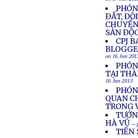
on 17 Jun 201
PHÓN
ĐẤT, ĐÒ
CHUYỂN
SẢN ĐỘC
CPJ B
BLOGGE
on 16 Jun 201
PHÓN
TẠI TH
16 Jun 2013
PHÓNG
QUAN C
TRONG 
TƯỚNG
HÀ VŨ
--
TIẾN 