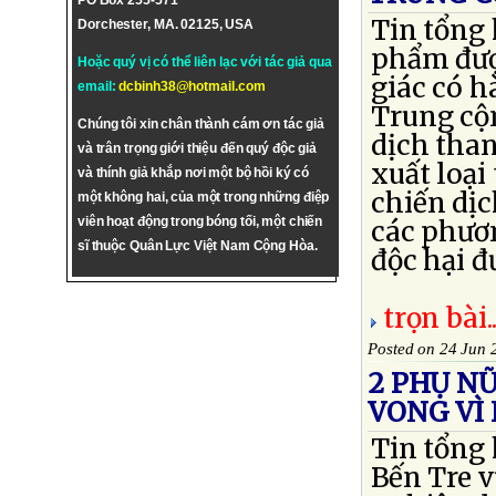
PO Box 255-571
Tin tổng 
Dorchester, MA. 02125, USA
phẩm đượ
Hoặc quý vị có thể liên lạc với tác giả qua
giác có 
email:
dcbinh38@hotmail.com
Trung cộ
Chúng tôi xin chân thành cám ơn tác giả
dịch than
và trân trọng giới thiệu đến quý độc giả
xuất loại
và thính giả khắp nơi một bộ hồi ký có
chiến dịc
một không hai, của một trong những điệp
viên hoạt động trong bóng tối, một chiến
các phươn
sĩ thuộc Quân Lực Việt Nam Cộng Hòa.
độc hại đ
trọn bài..
Posted on 24 Jun 
2 PHỤ N
VONG VÌ
Tin tổng
Bến Tre 