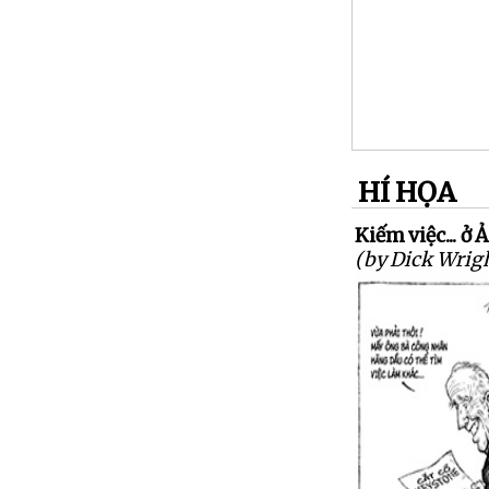
HÍ HỌA
Kiếm việc... ở 
(by Dick Wrig