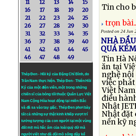
11
12
13
14
15
Tin cho b
16
17
18
19
20
21
22
23
24
25
trọn bài..
26
27
28
29
30
Posted on 24 Jun 
31
32
33
34
35
NHÀ ĐẦU
36
37
38
39
40
QUÁ KÉ
41
42
43
44
45
46
47
48
49
Tin Hà N
ăn tại Vi
nghệ nội 
Thép Đen - Hồi ký của Đặng Chí Bình
, do
việc phát
Trần Nam thực hiện.
Thép Đen
- Thiên Hồi
Ký của một điện viên, một trong những
Việt Nam
chiến sĩ của bóng tối thuộc Quân Lực Việt
điều hàn
Nam Cộng Hòa hoạt động tại miền Bắc
Nhật JETR
và đã sa vào tay giặc. Thép Đen phơi bày
Nhật đặt 
tất cả những sự thật kinh khiếp vượt trí
nền kỹ ng
tưởng tượng của con người tại một vùng
đất mịt mù hắc ám của loài quỷ dữ mà
người viết như đã đội mồ sống dậy kể