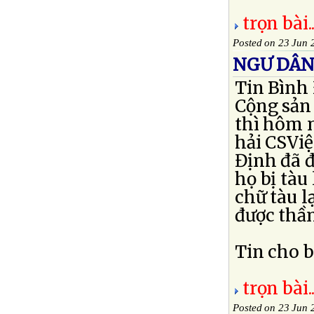
trọn bài..
Posted on 23 Jun 
NGƯ DÂN 
Tin Bình
Cộng sản 
thì hôm n
hải CSVi
Định đã đ
họ bị tàu
chữ tàu l
được thầm
Tin cho b
trọn bài..
Posted on 23 Jun 