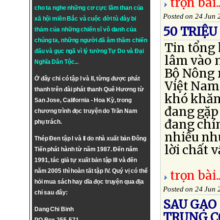
trọn bài..
cho ta nghe những cơ cực lầm than của
Posted on 24 Jun 
xã hội miền Bắc và cuộc đời tù đày bi
50 TRIỆ
thảm của những chiến sĩ vô danh của
chúng ta, những người đã âm thầm chiến
Tin tổng
đấu và gục ngã vì lý tưởng
Tự Do
và
Đại
lâm vào 
Nghĩa Dân Tộc
...
Bộ Nông 
Ở đây chỉ có tập I và II, từng được phát
Việt Nam 
thanh trên đài phát thanh Quê Hương từ
khó khăn
San Jose, California - Hoa Kỳ, trong
đang gặp 
chương trình đọc truyện do Trần Nam
đang chín
phụ trách.
nhiều như
Thép Đen tập I và II do nhà xuất bản Đông
lời chất v
Tiến phát hành từ năm 1987. Đến năm
1991, tác giả tự xuất bản tập III và đến
năm 2005 thì hoàn tất tập IV. Quý vị có thể
trọn bài..
hỏi mua sách hay dĩa đọc truyện qua địa
Posted on 24 Jun 
chỉ sau đây:
SAU GẠO
Dang Chi Binh
TRUNG C