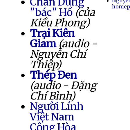
Chân Dung
Nguyễ
homep
"bác" Hồ
(của
Kiều Phong)
Trại Kiên
Giam
(audio -
Nguyễn Chí
Thiệp)
Thép Đen
(audio - Đặng
Chí Bình)
Người Lính
Việt Nam
Cộng Hòa