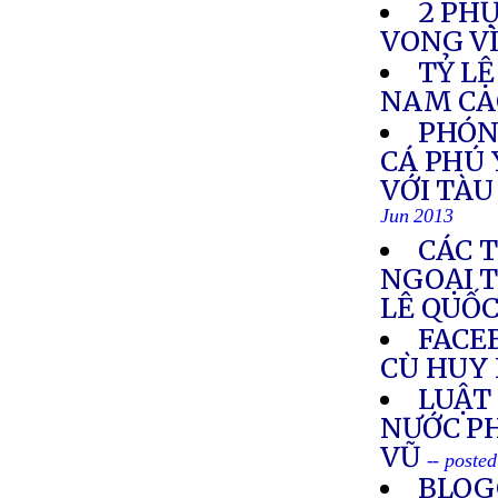
2 PH
VONG VÌ
TỶ LỆ
NAM CA
PHÓN
CÁ PHÚ 
VỚI TÀU
Jun 2013
CÁC 
NGOẠI T
LÊ QUỐ
FACEB
CÙ HUY
LUẬT 
NƯỚC PH
VŨ
-- poste
BLOG