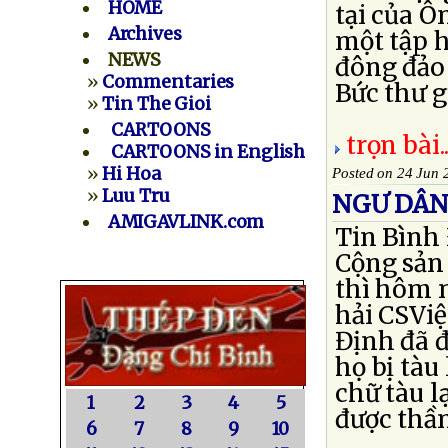
HOME
tại của Ô
Archives
một tập h
NEWS
đông đảo 
»
Commentaries
Bức thư gửi
»
Tin The Gioi
CARTOONS
trọn bài..
CARTOONS in English
»
Hi Hoa
Posted on 24 Jun 
»
Luu Tru
NGƯ DÂN 
AMIGAVLINK.com
Tin Bình
Cộng sản 
thì hôm n
hải CSVi
Định đã đ
họ bị tàu
chữ tàu l
1
2
3
4
5
được thầm
6
7
8
9
10