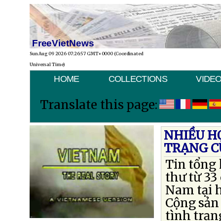
FreeVietNews
Sun Aug 09 2026 07:26:57 GMT+0000 (Coordinated
Universal Time)
HOME
COLLECTIONS
VIDE
Translate this page:
NHIỀU HỌ
TRẠNG CỦ
Tin tổng
thư từ 33
Nam tại h
Cộng sản 
tình trạn