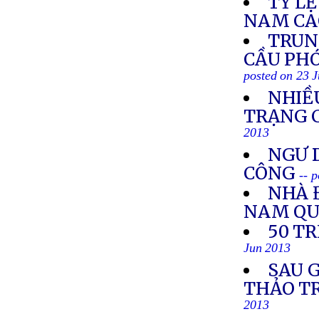
TỶ LỆ
NAM CA
TRUN
CẦU PH
posted on 23 
NHIỀU
TRẠNG C
2013
NGƯ D
CÔNG
-- 
NHÀ 
NAM QU
50 T
Jun 2013
SAU 
THẢO T
2013