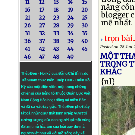
11
12
13
14
15
năng côn
16
17
18
19
20
blogger 
21
22
23
24
25
mẽ nhất. 
26
27
28
29
30
31
32
33
34
35
trọn bài..
36
37
38
39
40
Posted on 28 Jun 
41
42
43
44
45
MỘT THA
46
47
48
49
TRONG T
KHẮC
Thép Đen - Hồi ký của Đặng Chí Bình
, do
{nl}
Trần Nam thực hiện.
Thép Đen
- Thiên Hồi
Ký của một điện viên, một trong những
chiến sĩ của bóng tối thuộc Quân Lực Việt
Nam Cộng Hòa hoạt động tại miền Bắc
và đã sa vào tay giặc. Thép Đen phơi bày
tất cả những sự thật kinh khiếp vượt trí
tưởng tượng của con người tại một vùng
đất mịt mù hắc ám của loài quỷ dữ mà
người viết như đã đội mồ sống dậy kể