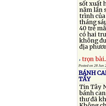
sốt xuất 
năm lần s
trình của
tháng sá
40 trẻ mắ
có hai tr
không đưa
địa phương
trọn bài..
Posted on 28 Jun 
BÁNH CA
TẨY
Tin Tây N
bánh can
thư đã k
Không chỉ