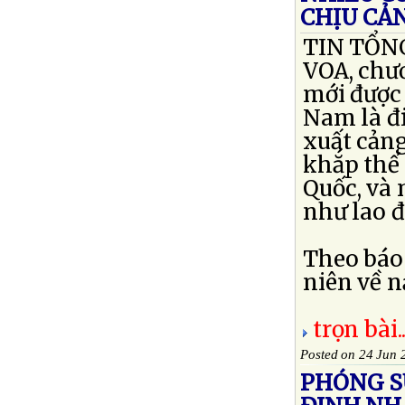
CHỊU CẢ
TIN TỔNG
VOA, chươ
mới được 
Nam là đ
xuất cảng
khắp thế
Quốc, và 
như lao đ
Theo báo 
niên về nạ
trọn bài..
Posted on 24 Jun 
PHÓNG S