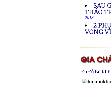
SAU 
THẢO T
2013
2 PH
VONG VÌ
Đu Đủ Bò Khô