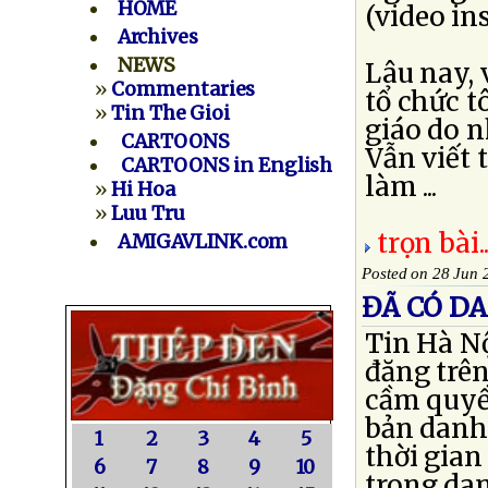
HOME
(video ins
Archives
NEWS
Lâu nay, 
»
Commentaries
tổ chức t
»
Tin The Gioi
giáo do 
CARTOONS
Vẫn viết 
CARTOONS in English
làm ...
»
Hi Hoa
»
Luu Tru
trọn bài..
AMIGAVLINK.com
Posted on 28 Jun 
ĐÃ CÓ DA
Tin Hà Nộ
đăng trê
cầm quyề
bản danh 
1
2
3
4
5
thời gian
6
7
8
9
10
trong dan