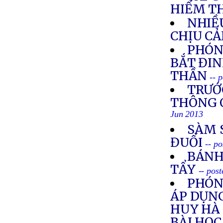
HIẾM T
NHIỀ
CHỊU C
PHÓN
BẮT ĐI
THẦN
-- 
TRƯỚ
THÔNG Q
Jun 2013
SÀM S
ĐUỔI
-- p
BÁNH
TẨY
-- pos
PHÓNG
ÁP DỤN
HUY HÀ 
BÀI HỌ