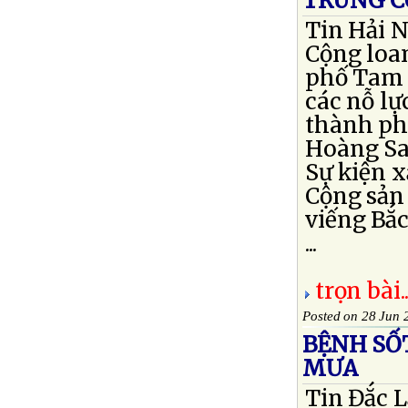
TRUNG C
Tin Hải 
Cộng loan
phố Tam 
các nỗ l
thành ph
Hoàng Sa
Sự kiện x
Cộng sản
viếng Bắc
...
trọn bài..
Posted on 28 Jun 
BỆNH SỐ
MƯA
Tin Đắc L