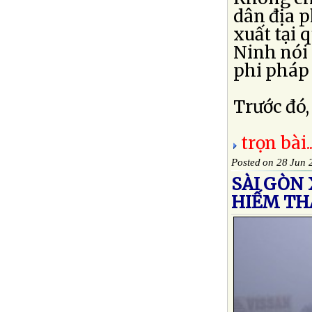
dân địa 
xuất tại 
Ninh nói 
phi pháp 
Trước đó,
trọn bài..
Posted on 28 Jun 
SÀI GÒN
HIẾM TH