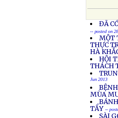
ĐÃ C
-- posted on 2
MỘT 
THỰC TR
HÀ KHẮ
HỘI 
THÁCH 
TRUN
Jun 2013
BỆNH
MÙA M
BÁNH
TẨY
-- pos
SÀI 