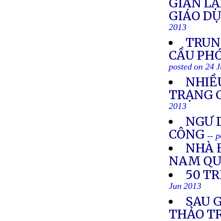
GIAN LẬ
GIÁO D
2013
TRUN
CẦU PH
posted on 24 
NHIỀU
TRẠNG C
2013
NGƯ D
CÔNG
-- 
NHÀ 
NAM QU
50 T
Jun 2013
SAU 
THẢO T