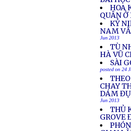
HOA K
QUÂN Ở
KỶ NI
NAM VẪ
Jun 2013
TÙ N
HÀ VŨ 
SÀI 
posted on 24 
THEO
CHAY T
DÁM ĐỤ
Jun 2013
THỦ 
GROVE Đ
PHÓNG