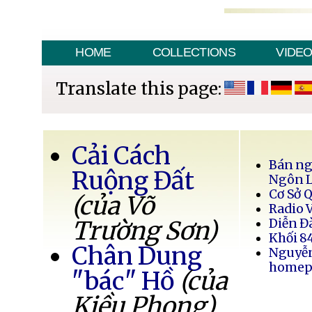
HOME
COLLECTIONS
VIDE
Translate this page:
Cải Cách
Bán ng
Ruộng Đất
Ngôn 
Cơ Sở 
(của Võ
Radio 
Trường Sơn)
Diễn Đ
Khối 8
Chân Dung
Nguyễ
homep
"bác" Hồ
(của
Kiều Phong)