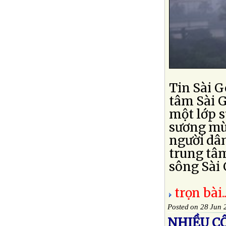
Tin Sài G
tâm Sài G
một lớp s
sương mù
người dân
trung tâm
sông Sài 
trọn bài..
Posted on 28 Jun 
NHIỀU C