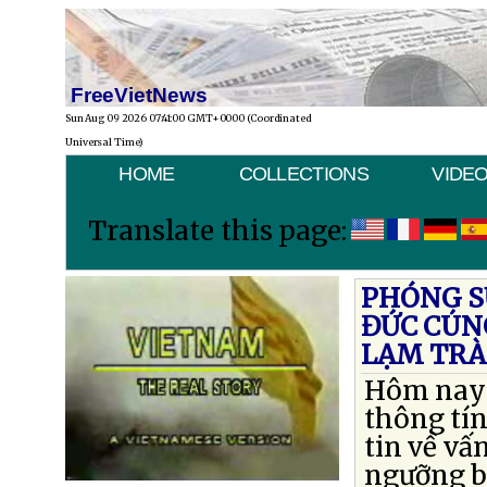
FreeVietNews
Sun Aug 09 2026 07:41:00 GMT+0000 (Coordinated
Universal Time)
HOME
COLLECTIONS
VIDE
Translate this page:
PHÓNG SỰ
ĐỨC CÚN
LẠM TRÀ
Hôm nay 
thông tín
tin về vấ
ngưỡng b