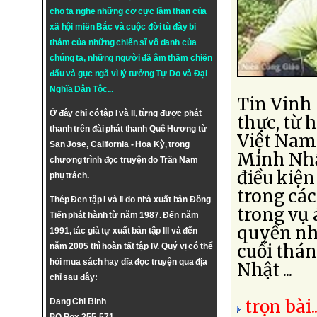
cho ta nghe những cơ cực lầm than của
xã hội miền Bắc và cuộc đời tù đày bi
thảm của những chiến sĩ vô danh của
chúng ta, những người đã âm thầm chiến
đấu và gục ngã vì lý tưởng
Tự Do
và
Đại
Nghĩa Dân Tộc
...
Tin Vinh 
Ở đây chỉ có tập I và II, từng được phát
thực, từ 
thanh trên đài phát thanh Quê Hương từ
Việt Nam 
San Jose, California - Hoa Kỳ, trong
Minh Nhật
chương trình đọc truyện do Trần Nam
điều kiện
phụ trách.
trong các
Thép Đen tập I và II do nhà xuất bản Đông
trong vụ
Tiến phát hành từ năm 1987. Đến năm
quyền nh
1991, tác giả tự xuất bản tập III và đến
cuối thán
năm 2005 thì hoàn tất tập IV. Quý vị có thể
hỏi mua sách hay dĩa đọc truyện qua địa
Nhật ...
chỉ sau đây:
trọn bài..
Dang Chi Binh