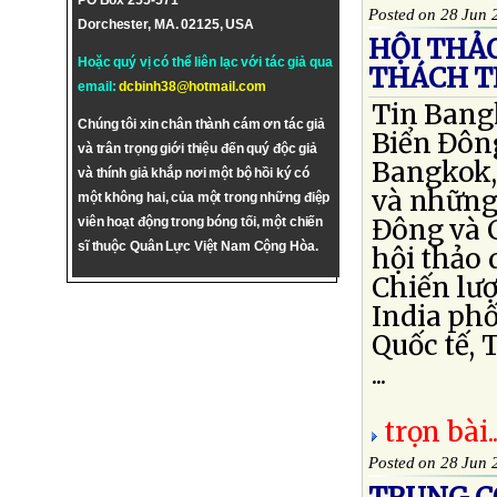
PO Box 255-571
Posted on 28 Jun 
Dorchester, MA. 02125, USA
HỘI THẢ
Hoặc quý vị có thể liên lạc với tác giả qua
THÁCH T
email:
dcbinh38@hotmail.com
Tin Bangk
Chúng tôi xin chân thành cám ơn tác giả
Biển Đông
và trân trọng giới thiệu đến quý độc giả
Bangkok,
và thính giả khắp nơi một bộ hồi ký có
và những 
một không hai, của một trong những điệp
Đông và 
viên hoạt động trong bóng tối, một chiến
sĩ thuộc Quân Lực Việt Nam Cộng Hòa.
hội thảo
Chiến lượ
India phố
Quốc tế, 
...
trọn bài..
Posted on 28 Jun 