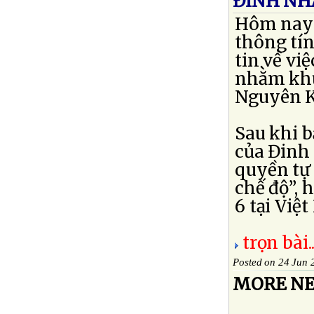
ĐINH NH
Hôm nay t
thông tín
tin về v
nhằm khủ
Nguyên K
Sau khi b
của Đinh
quyền tự
chế độ”, 
6 tại Việt 
trọn bài..
Posted on 24 Jun 
MORE NE