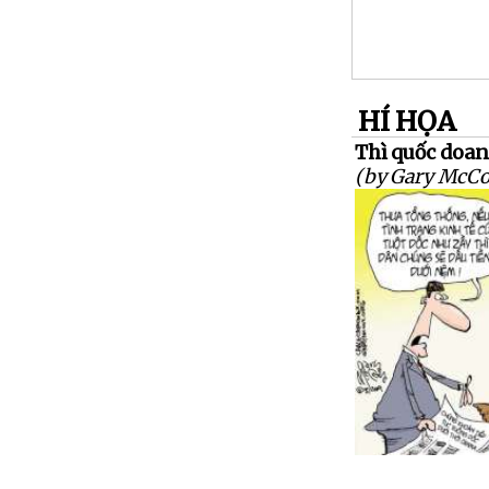
HÍ HỌA
Thì quốc doan
(by Gary McCo