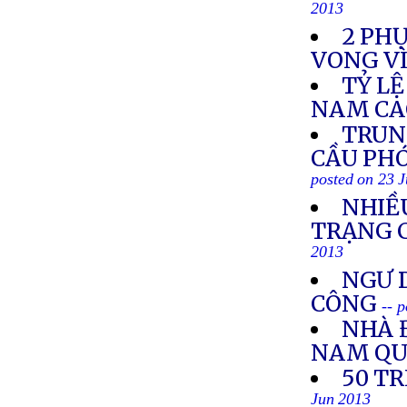
2013
2 PH
VONG VÌ
TỶ LỆ
NAM CA
TRUN
CẦU PH
posted on 23 
NHIỀU
TRẠNG C
2013
NGƯ D
CÔNG
-- 
NHÀ 
NAM QU
50 T
Jun 2013