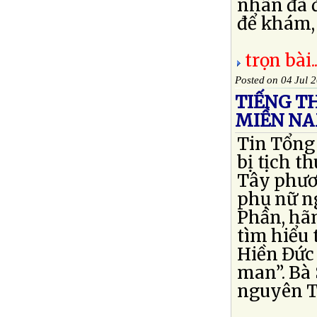
nhân đã 
để khám, 
trọn bài..
Posted on 04 Jul 
TIẾNG T
MIỀN NA
Tin Tổng
bị tịch t
Tây phươ
phụ nữ n
Phần, hã
tìm hiểu
Hiền Đức 
man”. Bà
nguyên Tr