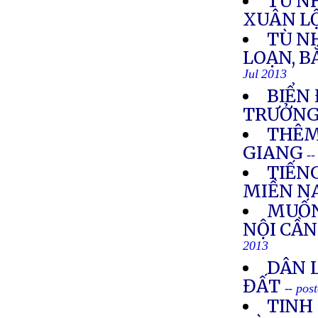
TÙ N
XUÂN L
TÙ N
LOẠN, B
Jul 2013
BIỂN
TRƯỞNG
THÊM
GIANG
--
TIẾN
MIỀN N
MUỐN
NỘI CẦ
2013
DÂN 
ĐẤT
-- pos
TINH