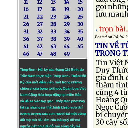
11
12
13
14
15
gọi những
16
17
18
19
20
lưu manh 
21
22
23
24
25
26
27
28
29
30
trọn bài..
31
32
33
34
35
Posted on 04 Jul 
36
37
38
39
40
TIN VỀ 
41
42
43
44
45
TRONG T
46
47
48
49
Tin Việt
Duy Thức 
Thép Đen - Hồi ký của Đặng Chí Bình
, do
gia đình 
Trần Nam thực hiện.
Thép Đen
- Thiên Hồi
Ký của một điện viên, một trong những
thăm tìn
chiến sĩ của bóng tối thuộc Quân Lực Việt
cùng 4 t
Nam Cộng Hòa hoạt động tại miền Bắc
Hoàng Qu
và đã sa vào tay giặc. Thép Đen phơi bày
Ngọc Cườ
tất cả những sự thật kinh khiếp vượt trí
bị chuyể
tưởng tượng của con người tại một vùng
30 cây số
đất mịt mù hắc ám của loài quỷ dữ mà
người viết như đã đội mồ sống dậy kể