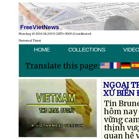
FreeVietNews
Mon Aug 10 2026 04:20:50 GMT+0000 (Coordinated
Universal Time)
HOME
COLLECTIONS
VIDE
Translate this page:
NGOẠI T
XỬ BIỂN
Tin Brune
hôm nay 
vững cam
thịnh vượ
quan hệ v