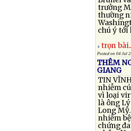
trưởng Mỹ
thường n
Washingt
chú ý tới
trọn bài..
Posted on 04 Jul 
THÊM NG
GIANG
TIN VĨNH
nhiễm cú
vì loại v
là ông Lý
Long Mỹ.
nhiễm bện
chứng đau