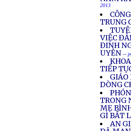
2013
CÔNG
TRUNG 
TUYÊ
VIỆC ĐẢ
ĐINH N
UYÊN
-- 
KHOA
TIẾP TỤ
GIÁO 
DÒNG C
PHÓNG
TRONG 
MẸ BÌN
GÌ BẤT 
AN G