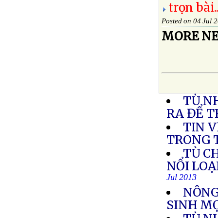
trọn bài..
Posted on 04 Jul 
MORE NE
TÙ N
RA ĐỂ T
TIN 
TRONG 
TÙ CH
NỔI LOẠ
Jul 2013
NÔNG
SINH M