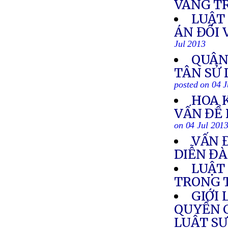
VÀNG T
LUẬT
ÁN ĐỐI
Jul 2013
QUÂN
TÂN SỬ
posted on 04 J
HOA 
VẤN ĐỀ
on 04 Jul 201
VẤN 
DIỄN Đ
LUẬT
TRONG 
GIỚI
QUYỀN 
LUẬT SƯ