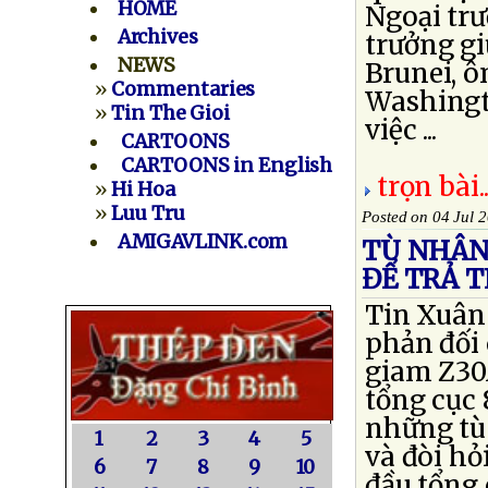
HOME
Ngoại tr
Archives
trưởng g
NEWS
Brunei, ô
»
Commentaries
Washingto
»
Tin The Gioi
việc ...
CARTOONS
CARTOONS in English
trọn bài..
»
Hi Hoa
»
Luu Tru
Posted on 04 Jul 
AMIGAVLINK.com
TÙ NHÂN 
ĐỂ TRẢ 
Tin Xuân 
phản đối 
giam Z30
tổng cục 
những tù
1
2
3
4
5
và đòi hỏ
6
7
8
9
10
đầu tổng