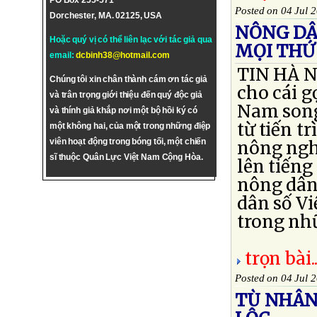
PO Box 255-571
Posted on 04 Jul 
Dorchester, MA. 02125, USA
NÔNG DÂ
Hoặc quý vị có thể liên lạc với tác giả qua
MỌI THỨ
email:
dcbinh38@hotmail.com
TIN HÀ NỘ
Chúng tôi xin chân thành cám ơn tác giả
cho cái gọ
và trân trọng giới thiệu đến quý độc giả
Nam song
và thính giả khắp nơi một bộ hồi ký có
từ tiến t
một không hai, của một trong những điệp
viên hoạt động trong bóng tối, một chiến
nông ngh
sĩ thuộc Quân Lực Việt Nam Cộng Hòa.
lên tiếng
nông dân
dân số V
trong nhữ
trọn bài..
Posted on 04 Jul 
TÙ NHÂN