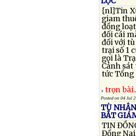
LỘC
{nl}Tin X
giam thu
đồng loạt
đối cái m
đối với t
trại số 1
gọi là Tr
Cảnh sát 
tức Tổng c
trọn bài..
Posted on 04 Jul 
TÙ NHÂN 
BẮT GIÁM
TIN ĐỒNG 
Đồng Nai,