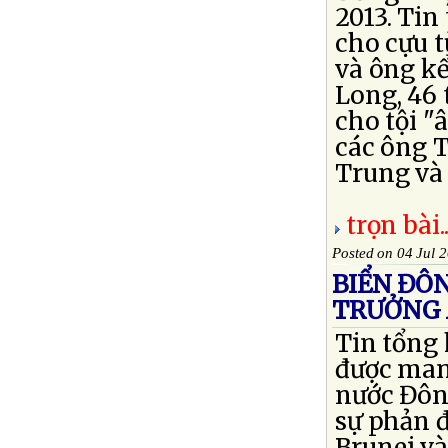
2013. Tin
cho cựu t
và ông kể
Long, 46 
cho tội "
các ông 
Trung và 
trọn bài..
Posted on 04 Jul 
BIỂN ĐÔ
TRƯỞNG 
Tin tổng 
được mang
nước Đôn
sự phản 
Brunei và