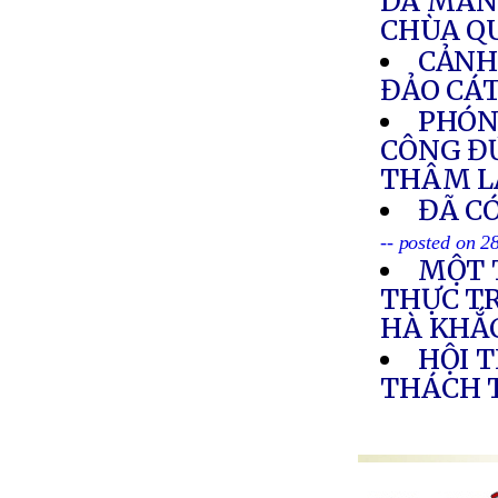
DÃ MAN 
CHÙA Q
CẢNH
ĐẢO CÁT
PHÓNG
CÔNG Đ
THÂM L
ĐÃ C
-- posted on 2
MỘT 
THỰC TR
HÀ KHẮ
HỘI 
THÁCH 