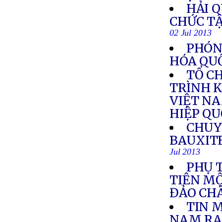
HẢI Q
CHỨC T
02 Jul 2013
PHÓN
HÓA QUỐ
TỔ C
TRÌNH K
VIỆT N
HIỆP Q
CHUY
BAUXIT
Jul 2013
PHỤ 
TIÊN MỘ
ĐẢO CH
TIN M
NAM RA