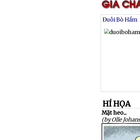
Đuôi Bò Hầm
HÍ HỌA
Mặt heo...
(by Olle Johan