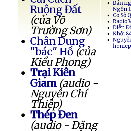
Bán ng
Ruộng Đất
Ngôn 
Cơ Sở 
(của Võ
Radio 
Trường Sơn)
Diễn Đ
Khối 8
Chân Dung
Nguyễ
homep
"bác" Hồ
(của
Kiều Phong)
Trại Kiên
Giam
(audio -
Nguyễn Chí
Thiệp)
Thép Đen
(audio - Đặng