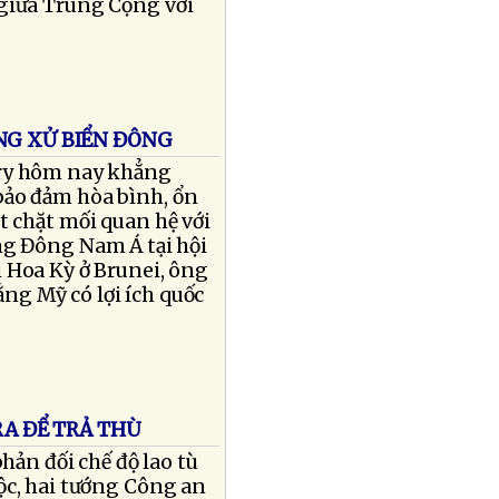
 giữa Trung Cộng với
NG XỬ BIỂN ĐÔNG
rry hôm nay khẳng
bảo đảm hòa bình, ổn
t chặt mối quan hệ với
ởng Đông Nam Á tại hội
 Hoa Kỳ ở Brunei, ông
ng Mỹ có lợi ích quốc
RA ĐỂ TRẢ THÙ
hản đối chế độ lao tù
ộc, hai tướng Công an