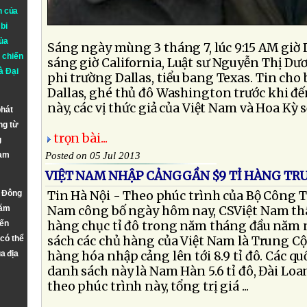
n của
bi
ủa
Sáng ngày mùng 3 tháng 7, lúc 9:15 AM giờ Da
 chiến
sáng giờ California, Luật sư Nguyễn Thị Dư
à
Đại
phi trường Dallas, tiểu bang Texas. Tin cho 
Dallas, ghé thủ đô Washington trước khi đế
này, các vị thức giả của Việt Nam và Hoa Kỳ sẽ
phát
ng từ
trọn bài...
g
Nam
Posted on 05 Jul 2013
VIỆT NAM NHẬP CẢNGGẦN $9 TỈ HÀNG TR
n Đông
Tin Hà Nội - Theo phúc trình của Bộ Công 
năm
Nam công bố ngày hôm nay, CSViệt Nam t
đến
hàng chục tỉ đô trong năm tháng đầu năm 
 có thể
sách các chủ hàng của Việt Nam là Trung Cộn
a địa
hàng hóa nhập cảng lên tới 8.9 tỉ đô. Các qu
danh sách này là Nam Hàn 5.6 tỉ đô, Đài Loan 
theo phúc trình này, tổng trị giá ...