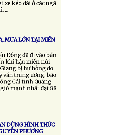
t xe kéo dài ở các ngã
 ...
, MƯA LỚN TẠI MIỀN
ển Đông đã đi vào bán
n khí hậu miền núi
 Giang bị hư hỏng do
y văn trung ương, bão
 Móng Cái tỉnh Quảng
 gió mạnh nhất đạt 88
SẢN DÙNG HÌNH THỨC
 NGUYỄN PHƯƠNG