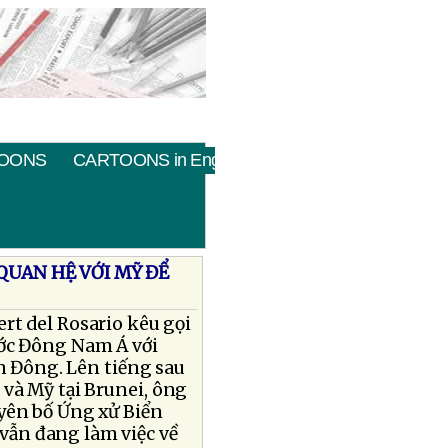
OONS
CARTOONS in English
QUAN HỆ VỚI MỸ ĐỂ
rt del Rosario kêu gọi
ước Đông Nam Á với
n Đông. Lên tiếng sau
và Mỹ tại Brunei, ông
uyên bố Ứng xử Biển
ẫn đang làm việc về