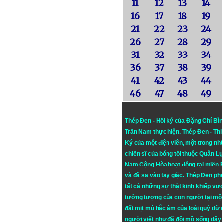
11
12
13
14
16
17
18
19
21
22
23
24
26
27
28
29
31
32
33
34
36
37
38
39
41
42
43
44
46
47
48
49
Thép Đen - Hồi ký của Đặng Chí Bì
Trần Nam thực hiện.
Thép Đen
- Th
Ký của một điện viên, một trong n
chiến sĩ của bóng tối thuộc Quân L
Nam Cộng Hòa hoạt động tại miền
và đã sa vào tay giặc. Thép Đen ph
tất cả những sự thật kinh khiếp vượ
tưởng tượng của con người tại mộ
đất mịt mù hắc ám của loài quỷ dữ
người viết như đã đội mồ sống dậy