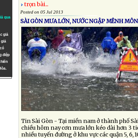
trọn bài...
Posted on 05 Jul 2013
giả qua
SÀI GÒN MƯA LỚN, NƯỚC NGẬP MÊNH MÔN
c giả
 giả
 có
g điệp
chiến
Hòa.
Tin Sài Gòn - Tại miền nam ở thành phố Sài 
chiều hôm nay cơn mưa lớn kéo dài hơn 3 t
nhiều tuyến đường ở khu vực các quận 5, 6, 10