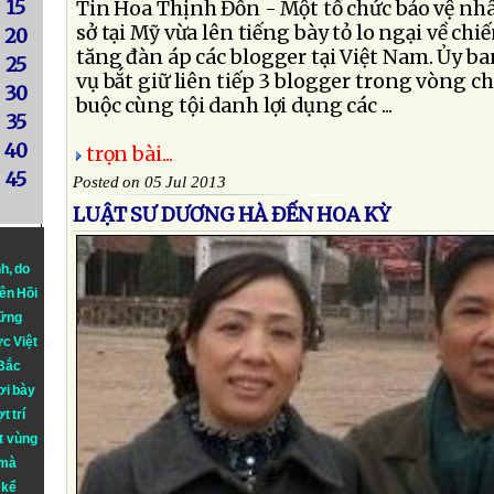
15
Tin Hoa Thịnh Đốn - Một tổ chức bảo vệ nhâ
sở tại Mỹ vừa lên tiếng bày tỏ lo ngại về chiế
20
tăng đàn áp các blogger tại Việt Nam. Ủy ba
25
vụ bắt giữ liên tiếp 3 blogger trong vòng ch
30
buộc cùng tội danh lợi dụng các ...
35
40
trọn bài...
45
Posted on 05 Jul 2013
LUẬT SƯ DƯƠNG HÀ ĐẾN HOA KỲ
nh
, do
iên Hồi
hững
ực Việt
 Bắc
ơi bày
t trí
t vùng
 mà
 kể