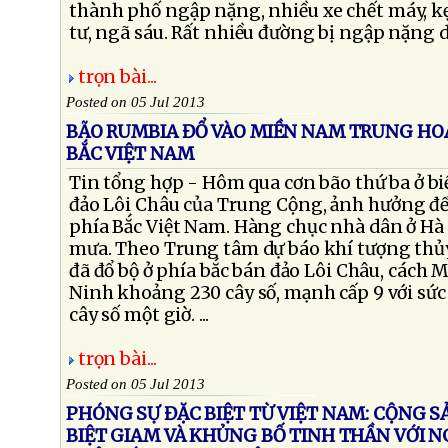
thành phố ngập nặng, nhiều xe chết máy, kẹ
tư, ngã sáu. Rất nhiều đường bị ngập nặng dù
trọn bài...
Posted on 05 Jul 2013
BÃO RUMBIA ĐỔ VÀO MIỀN NAM TRUNG HOA
BẮC VIỆT NAM
Tin tổng hợp - Hôm qua cơn bão thứ ba ở bi
đảo Lôi Châu của Trung Cộng, ảnh hưởng đế
phía Bắc Việt Nam. Hàng chục nhà dân ở Hà
mưa. Theo Trung tâm dự báo khí tượng thủ
đã đổ bộ ở phía bắc bán đảo Lôi Châu, cách
Ninh khoảng 230 cây số, mạnh cấp 9 với sức
cây số một giờ. ...
trọn bài...
Posted on 05 Jul 2013
PHÓNG SỰ ĐẶC BIỆT TỪ VIỆT NAM: CỘNG 
BIỆT GIAM VÀ KHỦNG BỐ TINH THẦN VỚI