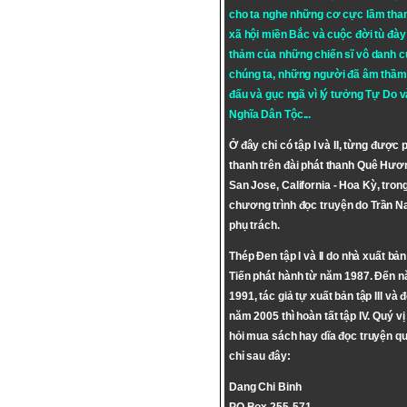
cho ta nghe những cơ cực lầm tha
xã hội miền Bắc và cuộc đời tù đày 
thảm của những chiến sĩ vô danh c
chúng ta, những người đã âm thầm
đấu và gục ngã vì lý tưởng
Tự Do
v
Nghĩa Dân Tộc
...
Ở đây chỉ có tập I và II, từng được 
thanh trên đài phát thanh Quê Hươ
San Jose, California - Hoa Kỳ, tron
chương trình đọc truyện do Trần 
phụ trách.
Thép Đen tập I và II do nhà xuất bả
Tiến phát hành từ năm 1987. Đến 
1991, tác giả tự xuất bản tập III và 
năm 2005 thì hoàn tất tập IV. Quý vị
hỏi mua sách hay dĩa đọc truyện qu
chỉ sau đây:
Dang Chi Binh