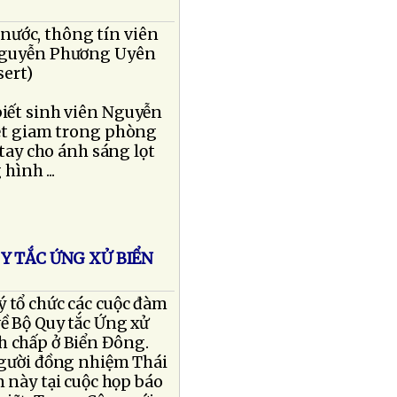
nước, thông tín viên
 Nguyễn Phương Uyên
sert)
biết sinh viên Nguyễn
iệt giam trong phòng
 tay cho ánh sáng lọt
ình ...
Y TẮC ỨNG XỬ BIỂN
 tổ chức các cuộc đàm
ề Bộ Quy tắc Ứng xử
h chấp ở Biển Đông.
gười đồng nhiệm Thái
 này tại cuộc họp báo