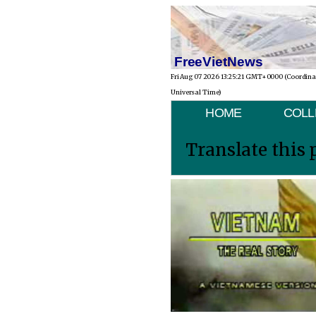
FreeVietNews
Fri Aug 07 2026 13:25:21 GMT+0000 (Coordin
Universal Time)
HOME
COLL
Translate this 