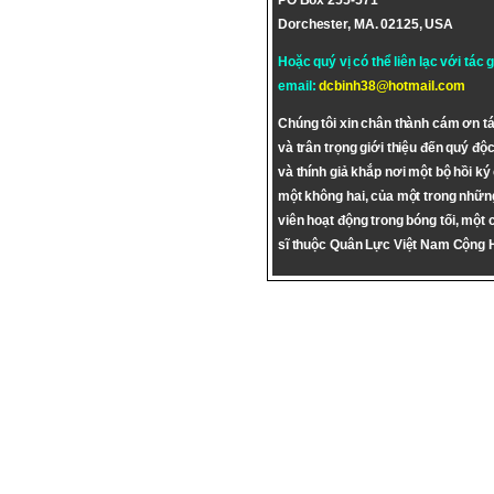
PO Box 255-571
Dorchester, MA. 02125, USA
Hoặc quý vị có thể liên lạc với tác 
email:
dcbinh38@hotmail.com
Chúng tôi xin chân thành cám ơn tá
và trân trọng giới thiệu đến quý độc
và thính giả khắp nơi một bộ hồi ký
một không hai, của một trong nhữn
viên hoạt động trong bóng tối, một 
sĩ thuộc Quân Lực Việt Nam Cộng 