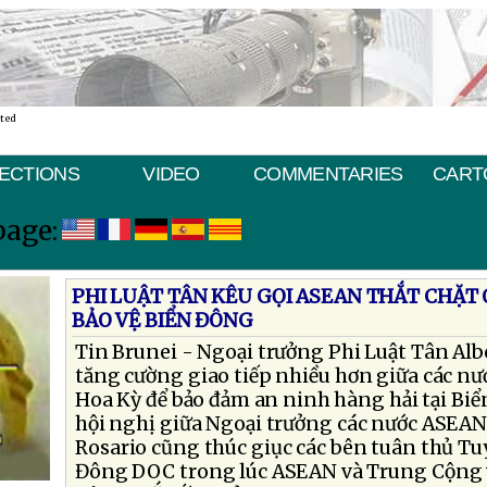
ated
ECTIONS
VIDEO
COMMENTARIES
CART
page:
PHI LUẬT TÂN KÊU GỌI ASEAN THẮT CHẶT 
BẢO VỆ BIỂN ĐÔNG
Tin Brunei - Ngoại trưởng Phi Luật Tân Albe
tăng cường giao tiếp nhiều hơn giữa các n
Hoa Kỳ để bảo đảm an ninh hàng hải tại Biể
hội nghị giữa Ngoại trưởng các nước ASEAN 
Rosario cũng thúc giục các bên tuân thủ T
Đông DOC trong lúc ASEAN và Trung Cộng v