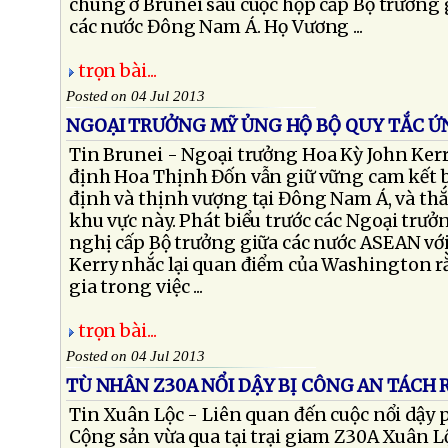
chung ở Brunei sau cuộc họp cấp Bộ trưởng
các nước Đông Nam Á. Họ Vương ...
trọn bài...
Posted on 04 Jul 2013
NGOẠI TRƯỞNG MỸ ỦNG HỘ BỘ QUY TẮC Ứ
Tin Brunei - Ngoại trưởng Hoa Kỳ John Ke
định Hoa Thịnh Đốn vẫn giữ vững cam kết 
định và thịnh vượng tại Đông Nam Á, và thắ
khu vực này. Phát biểu trước các Ngoại trư
nghị cấp Bộ trưởng giữa các nước ASEAN với
Kerry nhắc lại quan điểm của Washington rằ
gia trong việc ...
trọn bài...
Posted on 04 Jul 2013
TÙ NHÂN Z30A NỔI DẬY BỊ CÔNG AN TÁCH 
Tin Xuân Lộc - Liên quan đến cuộc nổi dậy p
Cộng sản vừa qua tại trại giam Z30A Xuân L