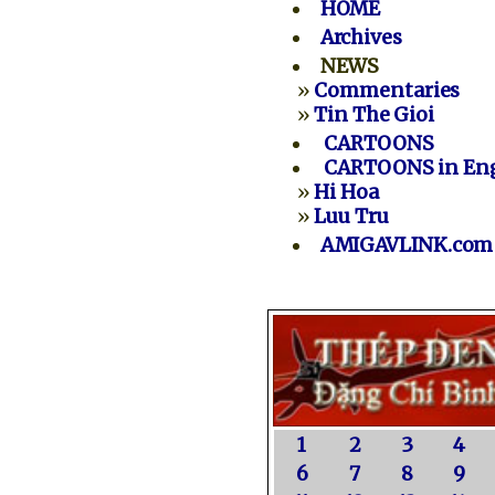
HOME
Archives
NEWS
»
Commentaries
»
Tin The Gioi
CARTOONS
CARTOONS in Eng
»
Hi Hoa
»
Luu Tru
AMIGAVLINK.com
1
2
3
4
6
7
8
9