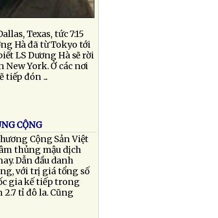
llas, Texas, tức 7:15
ơng Hà đã từ Tokyo tới
biết LS Dương Hà sẽ rời
n New York. Ở các nơi
 tiếp đón ...
UNG CỘNG
Thương Cộng Sản Việt
hâm thủng mậu dịch
nay. Dẫn đầu danh
g, với trị giá tổng số
ốc gia kế tiếp trong
2.7 tỉ đô la. Cũng