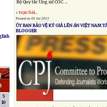
Bộ Quy tắc Ứng xử COC. ...
trọn bài...
Posted on 05 Jul 2013
ỦY BAN BẢO VỆ KÝ GIẢ LÊN ÁN VIỆT NAM 
BLOGGER
lish
5
10