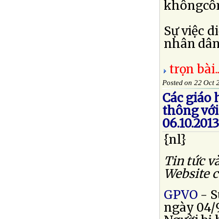
khôngcôn
Sự việc d
nhân dân”
trọn bài..
Posted on 22 Oct 
Các giáo 
thông với
06.10.201
{nl}
Tin tức v
Website 
GPVO
- S
ngày 04/