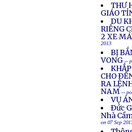
THƯ 
GIÁO TỈ
DU K
RIÊNG 
2 XE M
2013
BỊ BẮ
VONG
-- 
KHẮP 
CHO ÐẾN
RA LỆNH
NAM
-- p
VỤ Á
Ðức G
Nhà Cầm
on 07 Sep 201
Thông