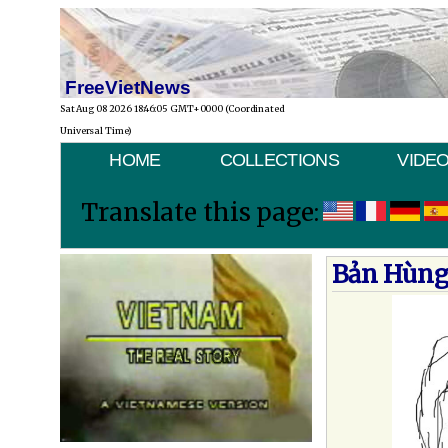
FreeVietNews
Sat Aug 08 2026 18:46:05 GMT+0000 (Coordinated
Universal Time)
HOME
COLLECTIONS
VIDE
Translate this page:
Bản Hùng