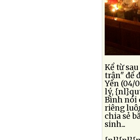
Kể từ sau
trận" để 
Yên (04/0
lý, {nl}q
Bình nói
riêng lu
chia sẻ b
sinh...