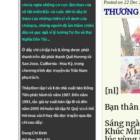
Posted on 22 Dec
cho ta nghe những cơ cực lầm than của
THƯƠNG T
xã hội miền Bắc và cuộc đời tù đày bi
thảm của những chiến sĩ vô danh của
chúng ta, những người đã âm thầm chiến
đấu và gục ngã vì lý tưởng
Tự Do
và
Đại
Nghĩa Dân Tộc
...
Ở đây chỉ có tập I và II, từng được phát
thanh trên đài phát thanh Quê Hương từ
San Jose, California - Hoa Kỳ, trong
chương trình đọc truyện do Trần Nam
phụ trách.
Thép Đen tập I và II do nhà xuất bản Đông
{nl}
Tiến phát hành từ năm 1987. Đến năm
1991, tác giả tự xuất bản tập III và đến
Bạn thân
năm 2005 thì hoàn tất tập IV. Quý vị có thể
hỏi mua sách hay dĩa đọc truyện qua địa
Sáng ngày
chỉ sau đây:
Khúc Minh
Dang Chi Binh
lúc vùng 