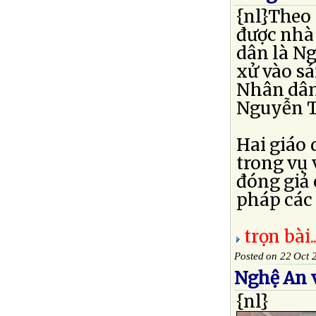
{nl}Theo
được nhà
dân là Ng
xử vào sá
Nhân dân 
Nguyễn T
Hai giáo
trong vụ
đóng giả
pháp các g
trọn bài..
Posted on 22 Oct 
Nghệ An 
{nl}