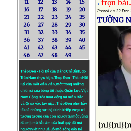
trọn bài..
11
12
13
14
15
16
17
18
19
20
Posted on 22 Dec
21
22
23
24
25
TƯỞNG N
26
27
28
29
30
31
32
33
34
35
36
37
38
39
40
41
42
43
44
45
46
47
48
49
Thép Đen - Hồi ký của Đặng Chí Bình
, do
Trần Nam thực hiện.
Thép Đen
- Thiên Hồi
Ký của một điện viên, một trong những
chiến sĩ của bóng tối thuộc Quân Lực Việt
Nam Cộng Hòa hoạt động tại miền Bắc
và đã sa vào tay giặc. Thép Đen phơi bày
tất cả những sự thật kinh khiếp vượt trí
tưởng tượng của con người tại một vùng
{nl}{nl}{
đất mịt mù hắc ám của loài quỷ dữ mà
người viết như đã đội mồ sống dậy kể