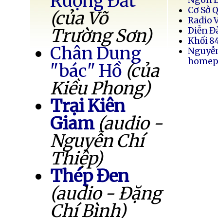
Ruộng Đất
Cơ Sở 
(của Võ
Radio 
Trường Sơn)
Diễn Đ
Khối 8
Chân Dung
Nguyễ
homep
"bác" Hồ
(của
Kiều Phong)
Trại Kiên
Giam
(audio -
Nguyễn Chí
Thiệp)
Thép Đen
(audio - Đặng
Chí Bình)