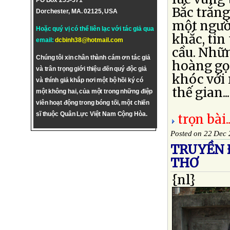
PO Box 255-571
Bắc trắn
Dorchester, MA. 02125, USA
một người
Hoặc quý vị có thể liên lạc với tác giả qua
khắc, tin
email:
dcbinh38@hotmail.com
cầu. Nhữ
Chúng tôi xin chân thành cám ơn tác giả
hoàng gọ
và trân trọng giới thiệu đến quý độc giả
khóc với 
và thính giả khắp nơi một bộ hồi ký có
thế gian...
một không hai, của một trong những điệp
viên hoạt động trong bóng tối, một chiến
sĩ thuộc Quân Lực Việt Nam Cộng Hòa.
trọn bài..
Posted on 22 Dec
TRUYỀN Ð
THƠ
{nl}