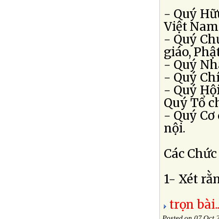
- Quý Hữ
Việt Nam
- Quý Chứ
giáo, Phậ
- Quý Nh
- Quý Ch
- Quý Hộ
Quý Tổ c
- Quý Cơ 
nội.
Các Chức
1- Xét rằng
trọn bài..
Posted on 07 Oct 