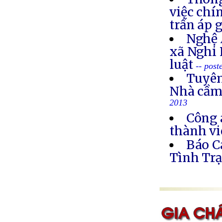
việc chí
trấn áp 
Nghệ 
xã Nghi 
luật
-- post
Tuyên
Nhà cầm
2013
Công 
thành vi
Báo C
Tình Trạ