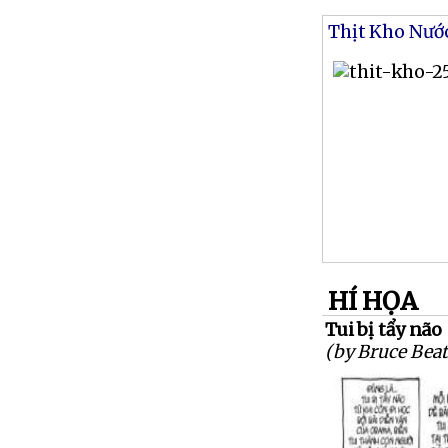
Thịt Kho Nướ
HÍ HỌA
Tui bị tẩy não
(by Bruce Beat