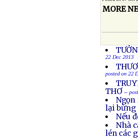
MORE NE
TƯỞN
22 Dec 2013
THƯƠN
posted on 22 
TRUYỀ
THƠ
-- po
Ngọn 
lại bừng
Nếu đ
Nhà c
lén các 