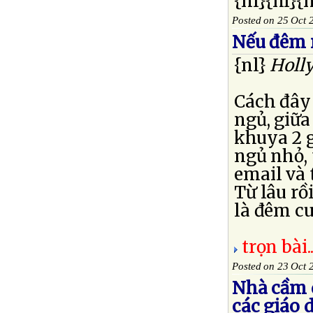
{nl}{nl}{
Posted on 25 Oct 
Nếu đêm 
{nl}
Holl
Cách đây
ngủ, giữ
khuya 2 g
ngủ nhỏ, 
email và 
Từ lâu rồ
là đêm cuố
trọn bài..
Posted on 23 Oct 
Nhà cầm 
các giáo 