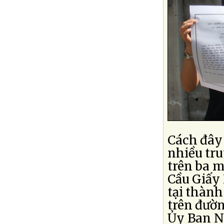
Cách đây 
nhiều tru
trên ba m
Cầu Giấy 
tại thành
trên đườ
Ủy Ban N