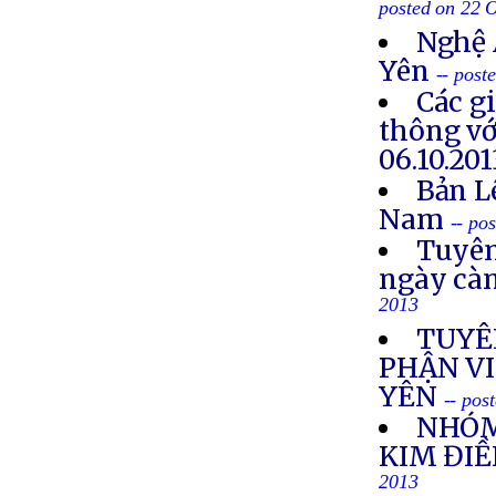
posted on 22 
Nghệ 
Yên
-- post
Các g
thông vớ
06.10.201
Bản L
Nam
-- po
Tuyên
ngày cà
2013
TUYÊ
PHẬN VI
YÊN
-- pos
NHÓM
KIM ĐIỀ
2013