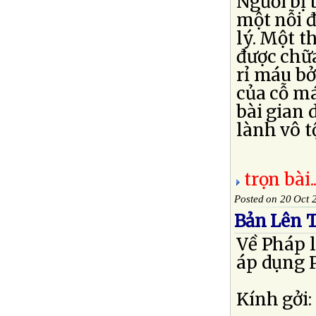
Người bị 
một nỗi đ
lý. Một t
được chữa
rỉ máu bở
của cỗ m
bài gian 
lành vô tội
trọn bài..
Posted on 20 Oct 
Bản Lên T
Về Pháp 
áp dụng 
Kính gởi: