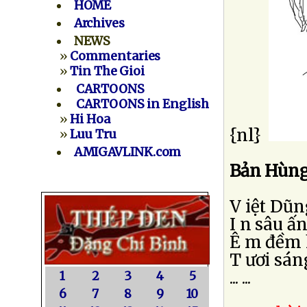
HOME
Archives
NEWS
»
Commentaries
»
Tin The Gioi
CARTOONS
CARTOONS in English
»
Hi Hoa
{nl}
»
Luu Tru
AMIGAVLINK.com
Bản Hùng
V iệt Dũng
I n sâu ấ
Ê m đềm 
T ươi sán
... ...
1
2
3
4
5
6
7
8
9
10