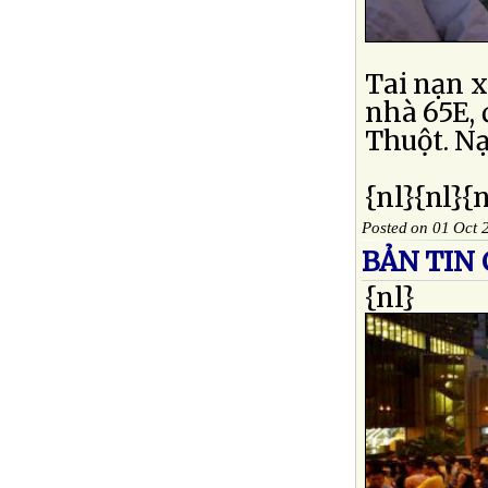
Tai nạn x
nhà 65E,
Thuột. Nạ
{nl}{nl}{
Posted on 01 Oct 
BẢN TIN 
{nl}