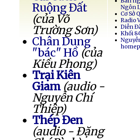
Bán ng
Ruộng Đất
Ngôn 
Cơ Sở 
(của Võ
Radio 
Trường Sơn)
Diễn Đ
Khối 8
Chân Dung
Nguyễ
homep
"bác" Hồ
(của
Kiều Phong)
Trại Kiên
Giam
(audio -
Nguyễn Chí
Thiệp)
Thép Đen
(audio - Đặng