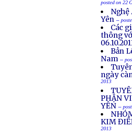
posted on 22 
Nghệ 
Yên
-- post
Các g
thông vớ
06.10.201
Bản L
Nam
-- po
Tuyên
ngày cà
2013
TUYÊ
PHẬN VI
YÊN
-- pos
NHÓM
KIM ĐIỀ
2013