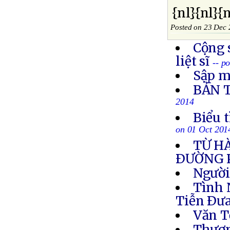
{nl}{nl}{
Posted on 23 Dec
Cộng 
liệt sĩ
-- p
Sập m
BẢN 
2014
Biểu 
on 01 Oct 201
TỪ H
ÐƯỜNG 
Người
Tình 
Tiễn Ðưa
Văn T
Thươn