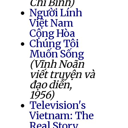
Chí Bình)
Người Lính
Việt Nam
Cộng Hòa
Chúng Tôi
Muốn Sống
(Vĩnh Noãn
viết truyện và
đạo diễn,
1956)
Television's
Vietnam: The
Real Story