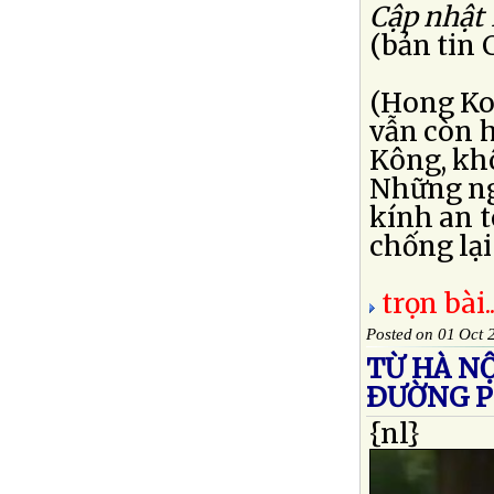
Cập nhật 
(bản tin
(Hong Ko
vẫn còn h
Kông, kh
Những ng
kính an t
chống lại
trọn bài..
Posted on 01 Oct 
TỪ HÀ N
ÐƯỜNG 
{nl}