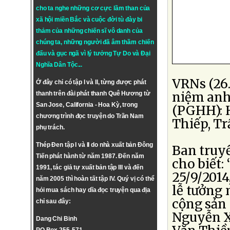
cho ta nghe những cơ cực lầm than của
xã hội miền Bắc và cuộc đời tù đày bi
thảm của những chiến sĩ vô danh của
chúng ta, những người đã âm thầm chiến
đấu và gục ngã vì lý tưởng
Tự Do
và
Đại
Nghĩa Dân Tộc
...
VRNs (26.
Ở đây chỉ có tập I và II, từng được phát
niệm anh 
thanh trên đài phát thanh Quê Hương từ
San Jose, California - Hoa Kỳ, trong
(PGHH): 
chương trình đọc truyện do Trần Nam
Thiếp, T
phụ trách.
Thép Đen tập I và II do nhà xuất bản Đông
Ban truy
Tiến phát hành từ năm 1987. Đến năm
cho biết
1991, tác giả tự xuất bản tập III và đến
25/9/2014
năm 2005 thì hoàn tất tập IV. Quý vị có thể
lễ tưởng
hỏi mua sách hay dĩa đọc truyện qua địa
cộng sản
chỉ sau đây:
Nguyễn X
Dang Chi Binh