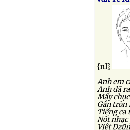
{nl}
Anh em cá
Anh đã ra
Mấy chục 
Gần tròn 
Tiếng ca
Nốt nhạc
Việt Dzũ