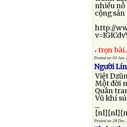
nhiều nỗ 
cộng sản 
http://w
v=IGICd
trọn bài..
Posted on 03 Jan 
Người Lí
Việt Dzũ
Một đời 
Quân tra
Vũ khí s
....
{nl}{nl}{
Posted on 28 Dec