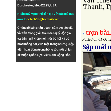
Văn Thiề
PO Box 255-571
Thạnh, Tp
Dorchester, MA. 02125, USA
Hoặc quý vị có thể liên lạc với tác giả qua
email:
dcbinh38@hotmail.com
Chúng tôi xin chân thành cám ơn tác giả
trọn bài..
và trân trọng giới thiệu đến quý độc giả
và thính giả khắp nơi một bộ hồi ký có
Posted on 01 Oct 
một không hai, của một trong những điệp
Sập mái n
viên hoạt động trong bóng tối, một chiến
sĩ thuộc Quân Lực Việt Nam Cộng Hòa.