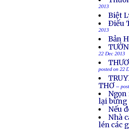
2013
Biệt L
Ðiếu 
2013
Bản H
TƯỞN
22 Dec 2013
THƯƠN
posted on 22 
TRUYỀ
THƠ
-- po
Ngọn 
lại bừng
Nếu đ
Nhà c
lén các 