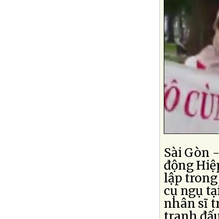
Sài Gòn -
động Hiệ
lập trong
cụ ngụ tạ
nhân sĩ t
tranh đấu