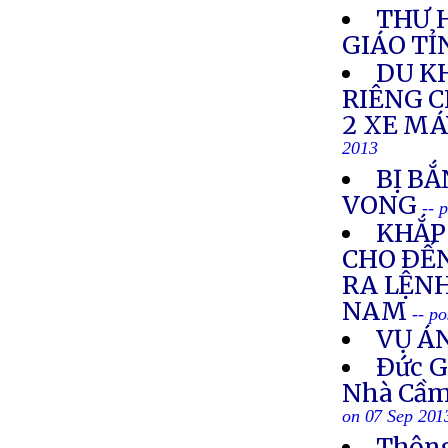
THƯ 
GIÁO TỈ
DU K
RIÊNG 
2 XE M
2013
BỊ BẮ
VONG
-- 
KHẮP 
CHO ÐẾN
RA LỆNH
NAM
-- p
VỤ Á
Ðức G
Nhà Cầm
on 07 Sep 201
Thông