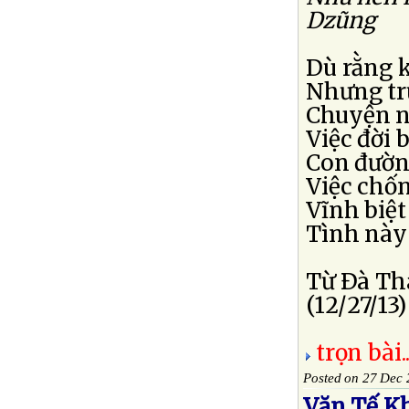
Dzũng
Dù rằng 
Nhưng tr
Chuyện n
Việc đời
Con đườn
Việc chốn
Vĩnh biệt
Tình này 
Từ Ðà T
(12/27/13)
trọn bài..
Posted on 27 Dec
Văn Tế K