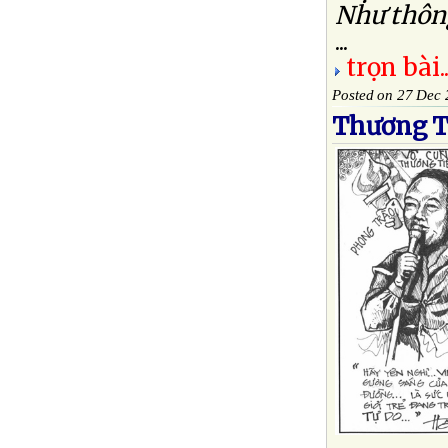
Như thông
...
trọn bài..
Posted on 27 Dec
Thương Ti