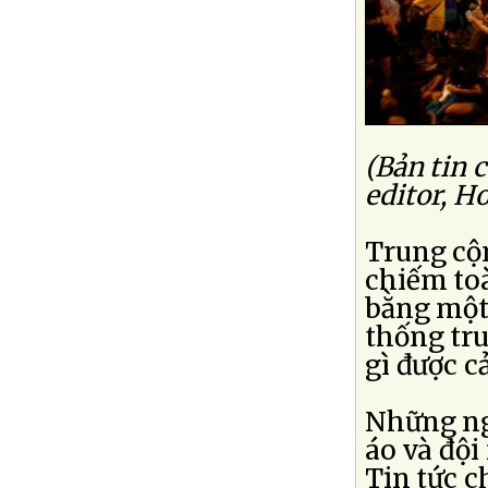
(Bản tin 
editor, H
Trung cộ
chiếm to
bằng một 
thống tru
gì được cả
Những ng
áo và đội
Tin tức ch