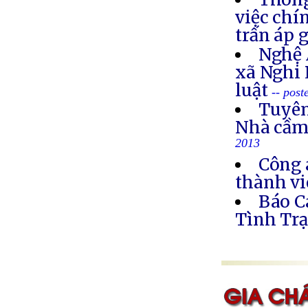
việc chí
trấn áp 
Nghệ 
xã Nghi 
luật
-- post
Tuyên
Nhà cầm
2013
Công 
thành vi
Báo C
Tình Trạ