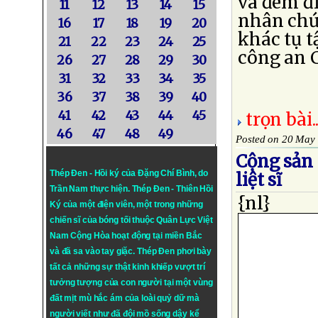
và đem đi
11
12
13
14
15
nhân chứ
16
17
18
19
20
khác tụ t
21
22
23
24
25
công an C
26
27
28
29
30
31
32
33
34
35
36
37
38
39
40
41
42
43
44
45
trọn bài..
46
47
48
49
Posted on 20 May
Cộng sản
Thép Đen - Hồi ký của Đặng Chí Bình
, do
liệt sĩ
Trần Nam thực hiện.
Thép Đen
- Thiên Hồi
{nl}
Ký của một điện viên, một trong những
chiến sĩ của bóng tối thuộc Quân Lực Việt
Nam Cộng Hòa hoạt động tại miền Bắc
và đã sa vào tay giặc. Thép Đen phơi bày
tất cả những sự thật kinh khiếp vượt trí
tưởng tượng của con người tại một vùng
đất mịt mù hắc ám của loài quỷ dữ mà
người viết như đã đội mồ sống dậy kể