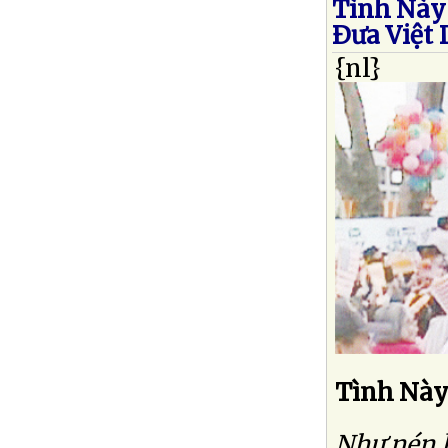
Tình Này
Ðưa Việt
{nl}
Tình Này
Như nén h