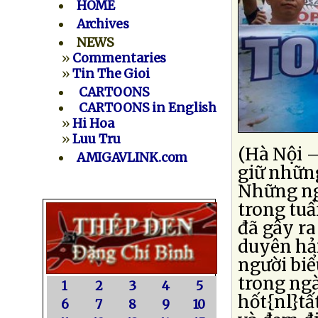
HOME
Archives
NEWS
»
Commentaries
»
Tin The Gioi
CARTOONS
CARTOONS in English
»
Hi Hoa
»
Luu Tru
(Hà Nội –
AMIGAVLINK.com
giữ những
Những ngư
trong tuầ
đã gây ra
duyên hải
người biể
trong ngà
1
2
3
4
5
hốt{nl}tấ
6
7
8
9
10